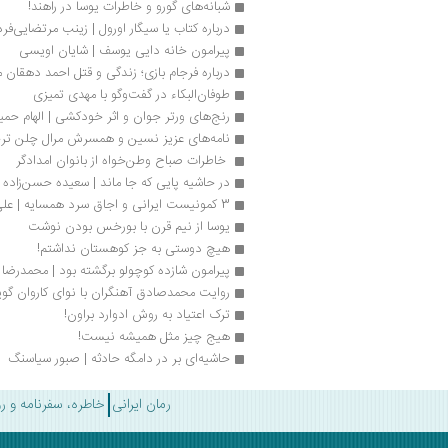
شبانه‌های گورو و خاطرات یوسا در راهند! 
درباره کتاب یا سیگار اورول |‌ زینب مرتضایی‌فرد
پیرامون خانه دایی یوسف | شایان اویسی
درباره فرجام بازی؛ زندگی و قتل احمد دهقان م
طوفان‌البکاء در گفت‌وگو با مهدی تمیزی
رنج‌های ورتر جوان و اثر خودکشی | الهام حمی
نامه‌های عزیز نسین و همسرش مرال چلن تر
 خاطرات صباح وطن‌خواه از بانوان امدادگر
در حاشیه پایی که جا ماند | سعیده حسن‌زاده
3 کمونیست ایرانی و اجاق‌ سرد همسایه‌ | علی امینی نجفی
یوسا از نیم قرن با بورخس بودن نوشت
هیچ دوستی به جز کوهستان نداشتم!
پیرامون شازده کوچولو برگشته بود | محمدرضا 
روایت محمدصادق آهنگران با نوای کاروان گوی
ترک اعتیاد به روش ادوارد براون!
هیج چیز مثل همیشه نیست!
حاشیه‌ای بر در دامگه حادثه | صبور سیاسنگ
رمان ایرانی
خاطره، سفرنامه و ر