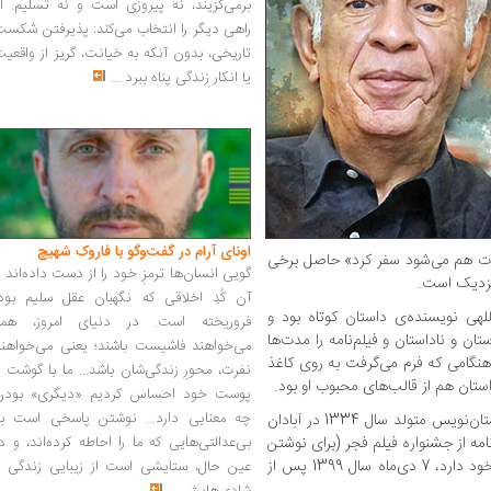
برمی‌گزیند، نه پیروزی است و نه تسلیم. ا
راهی دیگر را انتخاب می‌کند: پذیرفتن شکس
تاریخی، بدون آنکه به خیانت، گریز از واقعی
یا انکار زندگی پناه ببرد
...
اونای آرام در گفت‌وگو با فاروک شهیچ‭
لمات هم می‌شود سفر کرد» حاصل برخی
گویی انسان‌ها ترمزِ خود را از دست داده‌اند 
نزدیک است.
آن کُدِ اخلاقی که نگهبان عقل سلیم بود،
لهی نویسنده‌ی داستان کوتاه بود و
فروریخته است. در دنیای امروز، همه
تان و ناداستان و فیلم‌نامه را مدت‌ها
می‌خواهند فاشیست باشند؛ یعنی می‌خواهند
هنگامی که فرم می‌گرفت به روی کاغذ
نفرت، محورِ زندگی‌شان باشد... ما با گوشت 
ستان هم از قالب‌های محبوب او بود.
پوست خود احساس کردیم «دیگری» بودن
چه معنایی دارد... نوشتن پاسخی است به
اصغر عبداللهی، کارگردان، فیلم‌نامه‌نویس و داستان‌نویس متولد سال 1334 در آبادان
مه از جشنواره فیلم فجر (برای نوشتن
بی‌عدالتی‌هایی که ما را احاطه کرده‌اند، و د
فیلم‌نامه فیلم خانه خلوت) را در پرونده کاری خود دارد، 7 دی‌ماه سال 1399 پس از
عین حال، ستایشی است از زیبایی زندگی و