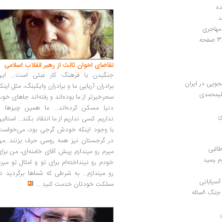
ده
د
مهاجری
تقاضای اخوان ثالث از رهبر انقلاب اسلامی
جنگیدن با فرهنگ کار عبثی است... این
ویی در ایران
برادران آریایی ما و برادران وایکینگ، مثل اینک
علیمحمدی
سحرخیزتر از ما بوده‌اند و رفته‌اند جاهای خو
دنیا مسکن کرده‌اند... ما همین چیزها را
ی
نداریم. کسی نداریم از ما انتقاد بکند... استالی
با وجود اینکه خودش گرجی بود، می‌خواست
در گرجستان نیز همه روسی حرف بزنند...من
طالبی
میرم رو میندازم پیش آقای خامنه‌ای، من برا
م رسید
خودم رو نینداخته‌ام برای تو و امثال تو میر
رو میندازم... به شرطی که شماها برگردید د
سیابانی
مملکت خودتان خدمت کنید
...