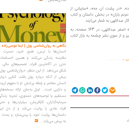
شادی‌هایش
...
»، «در پشت آن مه»، «سایبانی از
نم‌نم باران» در بخش داستان و کتاب
ار عبداللهی به شمار می‌آیند.
کتاب «در کلمات هم می‌شود سفر کرد» نوشته اصغر عبداللهی، در 163 صفحه، به
شومیز و از سوی نشر چشمه به بازار کتاب
نگاهی به روان‌شناسی پول | ایما موسی‌زاده
انسان‌ها با ترس، طمع، امید، حسرت و
.
مقایسه زندگی می‌کنند و همین احساسات،
..............
اب
حتی در آگاه‌ترین افراد، تصمیم‌های مالی ر
شکل می‌دهد. از این منظر، «روان‌شناسی پول
بیش از آنکه درباره پول باشد، کتابی دربار
انسان معاصر و رابطه پرتنش او با مفهوم ثرو
و دارایی است... اوزل به‌جای ارائه نسخه‌ها
مستقیم یا توصیه‌های دستوری، تجربه زندگی
سرمایه‌گذاران، کارآفرینان، میلیاردرها و حت
افراد عادی را روایت می‌کند و از دل این
داستان‌ها روایت خود را برمی‌سازد و بحث ر
د
به پیش می‌راند
...