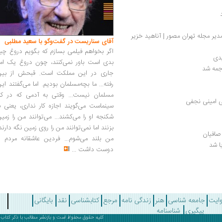
دیر مجله تهران مصور | آناهید خزیر
آقای سناریست در گفت‌وگو با سعید مطلبی
اگر بخواهم فیلمی بسازم که بگویم دروغ چی
دی 
بدی است باور نمی‌کنند، چون دروغ یک امر
جمه شد
جاری در این مملکت است. قبحش از بین
رفته... ما بچه‌مسلمان بودیم. اما می‌گفتند ای
مسلمان نیست... وقتی به آدمی که در کار
سینماست می‌گویند اجازه کار نداری، یعنی ب
شکنجه او را می‌کشند... می‌توانند من را زمی
بزنند اما نمی‌توانند من را روی زمین نگه دارند
صافیان
من بلند می‌شوم... فردین عاشقانه مردم را
ا شد
دوست داشت
...
وایت
جامعه شناسی
هنر
زندگی نامه
مرجع
کتابشناسی
نقد
بایگانی
پیگیری
شناسنامه
کلیه حقوق محفوظ است و بازنشر مطالب با ذکر
کتاب 