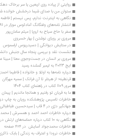
روایتی از پیاده روی اربعین یا سر برخاک دهک
ستوان من با صدای شیما درخشش خوانده ش
نگاهی به اینترنت ندارم، پس نیستم | فاطمه 
انتشار نامه‌های ولفگانگ آمادئوس موزار در 381 صفحه
سفر با حاج سیاح به اروپا | میثم سامان‌پور
مروری بر رویای نوشتن | بهار خسروی
در ستایش دیوانگی | دسیدریوس اراسموس
نشست نقد و بررسی پنجاه سال جنبش دانشج
مروری بر انسان در جست‌وجوی معنا | مبینا 
ایج 2023 به لیمبر گمشده رسید
درباره نامه‌ها به اوتلا و خانواده | فاطیما احمد
قرنطینه؛ از هیتلر تا آن فرانک | سمیه مهرگان
مرور 1109 کتاب در راهنمای کتاب 1404
ما به قربان تو رفتیم و همانجا ماندیم | پیمان 
خاطرات تاسیس پژوهشکده رویان به چاپ دو
جهانگیر درّی در 4 قاب | سیدحسین طباطبائی
درباره خاطرات احمد احمد و همسرش | محمد آ
نگاهی به 10 کتاب درباره حماسه‌های ارتش در جنگ 8ساله
خاطرات محمدجواد آسایش  در ۴۲۴ صفحه
خاطرات نرودا و اعتراف به زندگی | بابک ذاکری