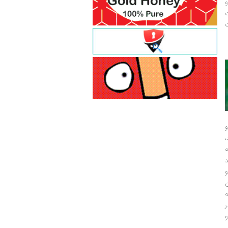
و
ت
ت
و
و
ر