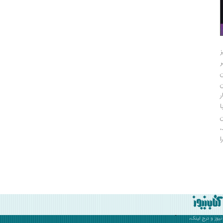
ز
ن
ا
ن
،
نیوز
و درج لینک،