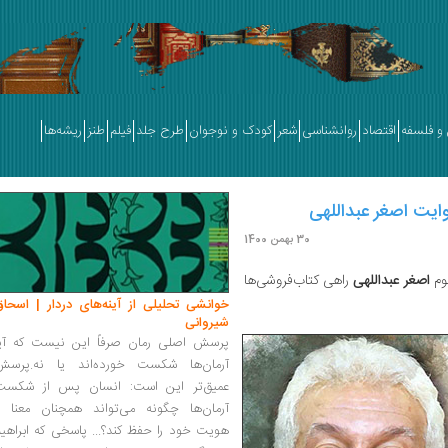
و فلسفه
اقتصاد
روانشناسی
شعر
کودک و نوجوان
طرح جلد
فیلم
طنز
ریشه‌ها
وایت اصغر عبداللهی
30 بهمن 1400
وم
اصغر عبداللهی
راهی کتاب‌فروشی‌ها
خوانشی تحلیلی از آینه‌های دردار | اسحاق
شیروانی
پرسش اصلی رمان صرفاً این نیست که آیا
آرمان‌ها شکست خورده‌اند یا نه.پرسش
عمیق‌تر این است: انسان پس از شکست
آرمان‌ها چگونه می‌تواند همچنان معنا و
هویت خود را حفظ کند؟... پاسخی که ابراهی