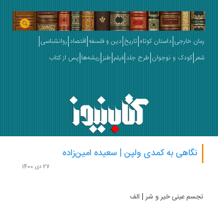
ان خارجی
داستان کوتاه
تاریخ
دین و فلسفه
اقتصاد
روانشناسی
ر
کودک و نوجوان
طرح جلد
فیلم
طنز
ریشه‌ها
پس از کتاب
نگاهی به کمدی ولپن | سعیده امین‌زاده
27 دی 1400
سم عینی خیر و شر | الف