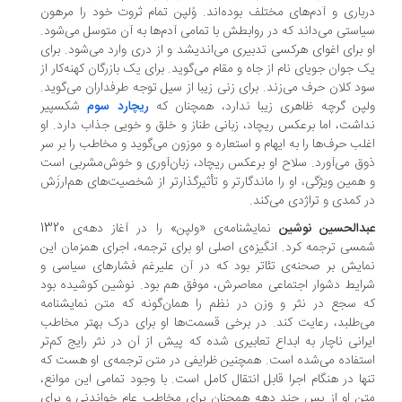
باری و آدم‌های مختلف بوده‌اند. وُلپن تمام ثروت خود را مرهون
استی می‌داند که در روابطش با تمامی آدم‌ها به آن متوسل می‌شود.
 برای اغوای هرکسی تدبیری می‌اندیشد و از دری وارد می‌شود. برای
 جوان جویای نام از جاه و مقام می‌گوید. برای یک بازرگان کهنه‌کار از
د کلان حرف می‌زند. برای زنی زیبا از سیل توجه طرفداران می‌گوید.
پن گرچه ظاهری زیبا ندارد، همچنان که
ریچارد سوم
شکسپیر
اشت، اما برعکس ریچاد، زبانی طناز و خلق و خویی جذاب دارد. او
لب حرف‌ها را به ایهام و استعاره و موزون می‌گوید و مخاطب را بر سر
ق می‌آورد. سلاح او برعکس ریچاد، زبان‌آوری و خوش‌مشربی است
همین ویژگی، او را ماندگارتر و تأثیرگذارتر از شخصیت‌های هم‌ارزَش
 کمدی و تراژدی می‌کند.
دالحسین نوشین
نمایشنامه‌ی «ولپن» را در آغاز دهه‌ی 1320
سی ترجمه کرد. انگیزه‌ی اصلی او برای ترجمه، اجرای همزمان این
ایش بر صحنه‌ی تئاتر بود که در آن علیرغم فشارهای سیاسی و
ایط دشوار اجتماعی معاصرش، موفق هم بود. نوشین کوشیده بود
 سجع در نثر و وزن در نظم را همان‌گونه که متن نمایشنامه
‌طلبد، رعایت کند. در برخی قسمت‌ها او برای درک بهتر مخاطب
رانی ناچار به ابداع تعابیری شده که پیش از آن در نثر رایج کم‌تر
تفاده می‌شده است. همچنین ظرایفی در متن ترجمه‌ی او هست که
ها در هنگام اجرا قابل انتقال کامل است. با وجود تمامی این موانع،
ن او از پس چند دهه همچنان برای مخاطب عام خواندنی و برای