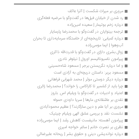
مروری بر میراث شکست | آترا عاکف
رد شدن از خیابان فیل‌ها در گفت‌وگو با مرضیه فعله‌گری
درباره زخم بوتیمار | سعیده امین‌زاده
ترجمه بینوایان در گفت‌وگو با محمدرضا پارسایار
درباره کمیابی: تاریخچه‌ای از خاستگاه سرمایه‌داری تا بحران 
آب‌وهوا | ایما موسی‌زاده 
زوال بشری دازای در گفت‌وگو با قدرت‌الله ذاکری
پیرامون ناسیونالیسم اورول | نیلوفر نادری
و اما درباره نگریستن برجر | مسعود شاه‏‌حسینی 
مسعود بربر: داستان دریچه‌ای به آزادی است 
درباره دیگر دوستی موثر | محمد شهرابی فراهانی
چرا بايد از کشمیر تا کاراکاس را خواند؟ | محمدرضا زائری
اعتیاد و ادبیات در گفت‌وگو با ویلیام اس. باروز
نقدی بر عاشقانه‌ی مارها | سریا داودی حموله
مروری بر آیا علم و دین سازگارند؟ | عظیم محمودآبادی
نشست نقد و بررسی عشق الهی ویلیام چیتیک
پیرامون آهسته: مانیفست کاهش رشد | ایما موسی‌زاده
نظری بر نصرت خانم | ساغر خواجه امیری
درباره نواندیشی دینی و حقوق بشر | ریحانه علیرضائی