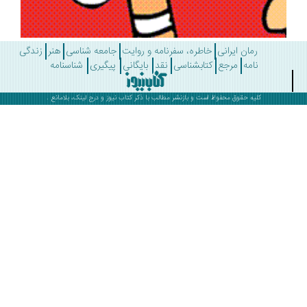
رمان ایرانی
خاطره، سفرنامه و روایت
جامعه شناسی
هنر
زندگی
نامه
مرجع
کتابشناسی
نقد
بایگانی
پیگیری
شناسنامه
کلیه حقوق محفوظ است و بازنشر مطالب با ذکر
کتاب نیوز
و درج لینک، بلامانع .