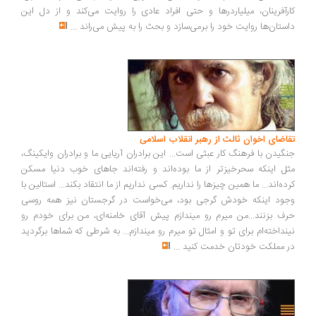
رآفرینان، میلیاردرها و حتی افراد عادی را روایت می‌کند و از دل این
ستان‌ها روایت خود را برمی‌سازد و بحث را به پیش می‌راند
...
اضای اخوان ثالث از رهبر انقلاب اسلامی
گیدن با فرهنگ کار عبثی است... این برادران آریایی ما و برادران وایکینگ،
ل اینکه سحرخیزتر از ما بوده‌اند و رفته‌اند جاهای خوب دنیا مسکن
ده‌اند... ما همین چیزها را نداریم. کسی نداریم از ما انتقاد بکند... استالین با
ود اینکه خودش گرجی بود، می‌خواست در گرجستان نیز همه روسی
ف بزنند...من میرم رو میندازم پیش آقای خامنه‌ای، من برای خودم رو
نداخته‌ام برای تو و امثال تو میرم رو میندازم... به شرطی که شماها برگردید
 مملکت خودتان خدمت کنید
...