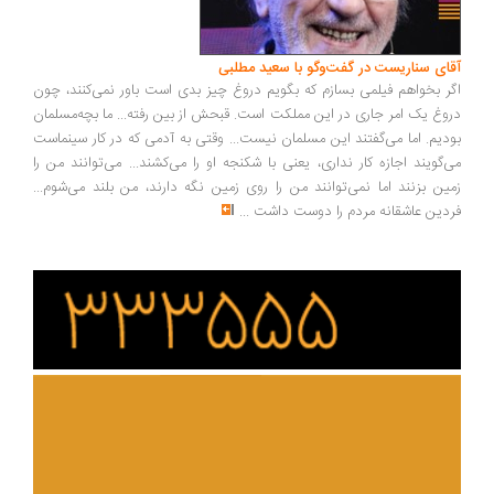
ای سناریست در گفت‌وگو با سعید مطلبی
ر بخواهم فیلمی بسازم که بگویم دروغ چیز بدی است باور نمی‌کنند، چون
وغ یک امر جاری در این مملکت است. قبحش از بین رفته... ما بچه‌مسلمان
دیم. اما می‌گفتند این مسلمان نیست... وقتی به آدمی که در کار سینماست
‌گویند اجازه کار نداری، یعنی با شکنجه او را می‌کشند... می‌توانند من را
ین بزنند اما نمی‌توانند من را روی زمین نگه دارند، من بلند می‌شوم...
دین عاشقانه مردم را دوست داشت
...