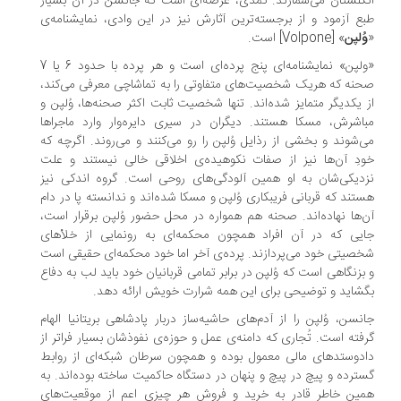
گلستان می‌شمارند. کمدی، عرصه‌ای است که جانسن در آن بسیار
ع آزمود و از برجسته‌ترین آثارش نیز در این وادی، نمایشنامه‌ی
ُلپن
» [‏‎Volpone] است.
«ولپن» نمایشنامه‌ای پنج پرده‌ای است و هر پرده با حدود 6 یا 7
نه که هریک شخصیت‌های متفاوتی را به تماشاچی معرفی می‌کند،
 یکدیگر متمایز شده‌اند. تنها شخصیت ثابت اکثر صحنه‌ها، وُلپن و
اشرش، مسکا هستند. دیگران در سیری دایره‌وار وارد ماجراها
‌شوند و بخشی از رذایل وُلپن را رو می‌کنند و می‌روند. اگرچه که
دِ آن‌ها نیز از صفات نکوهیده‌ی اخلاقی خالی نیستند و علت
دیکی‌شان به او همین آلودگی‌های روحی است. گروه اندکی نیز
تند که قربانی فریبکاری وُلپن و مسکا شده‌اند و ندانسته پا در دام
‌ها نهاده‌اند. صحنه هم همواره در محل حضور وُلپن برقرار است،
یی که در آن افراد همچون محکمه‌ای به رونمایی از خلأهای
صیتی خود می‌پردازند. پرده‌ی آخر اما خود محکمه‌ای حقیقی است
بزنگاهی است که وُلپن در برابر تمامی قربانیان خود باید لب به دفاع
شاید و توضیحی برای این همه شرارت خویش ارائه دهد.
نسن، وُلپن را از آدم‌های حاشیه‌ساز دربار پادشاهی بریتانیا الهام
فته است. تُجاری که دامنه‌ی عمل و حوزه‌ی نفوذشان بسیار فراتر از
دوستدهای مالی معمول بوده و همچون سرطان شبکه‌ای از روابط
ترده و پیچ در پیچ و پنهان در دستگاه حاکمیت ساخته بوده‌اند. به
ین خاطر قادر به خرید و فروش هر چیزی اعم از موقعیت‌های