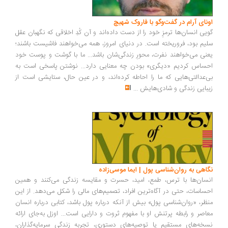
ونای آرام در گفت‌وگو با فاروک شهیچ
یی انسان‌ها ترمزِ خود را از دست داده‌اند و آن کُدِ اخلاقی که نگهبان عقل
یم بود، فروریخته است. در دنیای امروز، همه می‌خواهند فاشیست باشند؛
نی می‌خواهند نفرت، محورِ زندگی‌شان باشد... ما با گوشت و پوست خود
ساس کردیم «دیگری» بودن چه معنایی دارد... نوشتن پاسخی است به
‌عدالتی‌هایی که ما را احاطه کرده‌اند، و در عین حال، ستایشی است از
بایی زندگی و شادی‌هایش
...
اهی به روان‌شناسی پول | ایما موسی‌زاده
سان‌ها با ترس، طمع، امید، حسرت و مقایسه زندگی می‌کنند و همین
ساسات، حتی در آگاه‌ترین افراد، تصمیم‌های مالی را شکل می‌دهد. از این
ظر، «روان‌شناسی پول» بیش از آنکه درباره پول باشد، کتابی درباره انسان
اصر و رابطه پرتنش او با مفهوم ثروت و دارایی است... اوزل به‌جای ارائه
خه‌های مستقیم یا توصیه‌های دستوری، تجربه زندگی سرمایه‌گذاران،