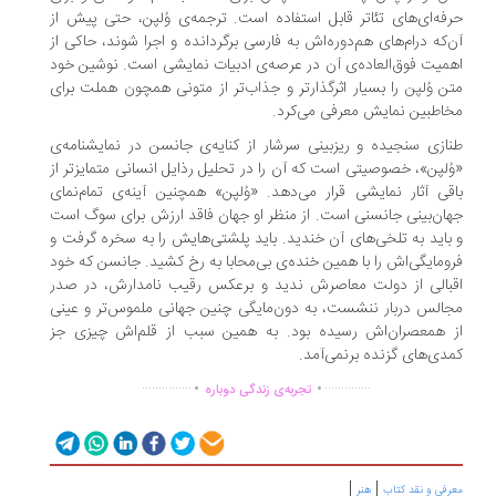
فه‌ای‌های تئاتر قابل استفاده است. ترجمه‌ی وُلپن، حتی پیش از
‌که درام‌های هم‌دوره‌اش به فارسی برگردانده و اجرا شوند، حاکی از
میت فوق‌العاده‌ی آن در عرصه‌ی ادبیات نمایشی است. نوشین خود
ن وُلپن را بسیار اثرگذارتر و جذاب‌تر از متونی همچون هملت برای
اطبین نمایش معرفی می‌کرد.
ازی سنجیده و ریزبینی سرشار از کنایه‌ی جانسن در نمایشنامه‌ی
ُلپن»، خصوصیتی است که آن را در تحلیل رذایل انسانی متمایزتر از
قی آثار نمایشی قرار می‌دهد. «وُلپن» همچنین آینه‌ی تمام‌نمای
ان‌بینی جانسنی است. از منظر او جهان فاقد ارزش برای سوگ است
باید به تلخی‌های آن خندید. باید پلشتی‌هایش را به سخره گرفت و
ومایگی‌اش را با همین خنده‌ی بی‌محابا به رخ کشید. جانسن که خود
بالی از دولت معاصرش ندید و برعکس رقیب نامدارش، در صدر
الس دربار ننشست، به دون‌مایگی چنین جهانی ملموس‌تر و عینی
 همعصران‌اش رسیده بود. به همین سبب از قلم‌اش چیزی جز
دی‌های گزنده برنمی‌آمد.
.
.
...............
..............
تجربه‌ی زندگی دوباره
|
|
رفی و نقد کتاب
هنر