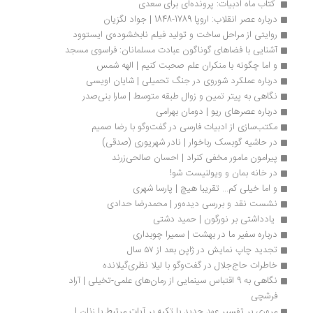
 کتاب ماه ادبیات: پرونده‌ای برای سعدی 
درباره عصر انقلاب: اروپا 1789-1848 | جواد لگزیان
روایتی از مراحل ساخت و تولید فیلم نابخشوده‌ی ایستوود
آشنایی با فضاهای گوناگون عبادت مسلمانان: فراسوی مسجد
و اما چگونه با منکران علم صحبت کنیم | الهه شمس
درباره عملکرد شوروی در جنگ تحمیلی | شایان اویسی
نگاهی به پیتر تمین و زوال طبقه متوسط | سارا بنی‌صدر
درباره عصرهای ریو | دومان بهرامی
مکتب‌سازی از ادبیات فارسی در گفت‌وگو با رضا صمیم
در حاشیه گوبسک رباخوار | نادر شهریوری (صدقی)
پیرامون مامور مخفی کنراد | احسان صالحی‌زرند
در خانه بمان و ویولنیست شو!
و اما خیلی کم... تقریبا هیچ | پارسا شهری
نشست نقد و بررسی دیده‌ور | محمدرضا حدادی
 یادداشتی بر نورگون | حمید دشتی
درباره سفیر ما در بهشت | سمیرا چوبداری
تجدید چاپ نمایش در ژاپن بعد از ۵۷ سال
خاطرات حاج‌جلال در گفت‌وگو با لیلا نظری‌گیلانده
نگاهی به 9 اقتباس سینمایی ‌از رمان‌های علمی-تخیلی | آراد 
فرشچی 
مروری بر تفسیر عهد جدید با تکیه بر آیات مرتبط با زنان | 