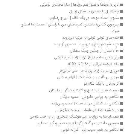
درباره رویاها و هنوز هم رویاها | سارا محمدی نوترکی
چُغازَنبیل یا معبدی به شکل زنبیل
مثنوی استاد موحد در یک نگاه |  ایرج رضایی
پیرامون گاندی؛ داستان تجربه‌های من با راستی | حمیدرضا امیدی 
سرور
قصه‌های کوتی کوتی به ترکیه می‌روند
در حاشیه فرزندان دیوتیما | محسن آزموده
10 داستان از جشن جنگ دهقان
روز خاص خانم نازیلا تراب‌نژاد | نیره توکلی 
نقد ترجمه ایرانی از 1298 تا 1357
مروری بر وداع با پرولتاریا | علی غزالی‌فر
مروری بر قانون و خشونت | الهام عبادتی
کردستان با یک نگاه نو
نسبت میان دو هیچ و 3کتاب دیگر از داستان
نگاهی به پیامبر خاموش | سمیه مهرگان
نگاهی به اشتغال مرده است | ایما موسی‌زاده
در حاشیه لوته در وایمار | پیام حیدرقزوینی
همسایه‌ها به روایت امیرهوشنگ افتخاری‌ راد و احمد غلامی
سیمین دانشور در گفت‌وگو با زینب صابر و ثریا صدقی
نگاهی به طعم سیب زرد | فرزانه تونی