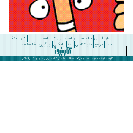
رمان ایرانی
خاطره، سفرنامه و روایت
جامعه شناسی
هنر
زندگی
نامه
مرجع
کتابشناسی
نقد
بایگانی
پیگیری
شناسنامه
کلیه حقوق محفوظ است و بازنشر مطالب با ذکر
کتاب نیوز
و درج لینک، بلامانع .