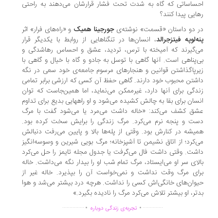
ساساتی که گاه به شدت تحت فشار قرارشان می‌دهند به راحتی
ایی پیدا کنند؟
 دو داستان «قسمت» نوشته‌ی
جورجینا همیک
و «راه‌های فرار» اثر
ه‌لوپه فیتزجرالد
، انسان‌ها در تنگناهایی از روابط با یکدیگر قرار
‌گیرند که آمیخته با ترس، تردید، عشق و احساس رهاشدگی و
‌پناهی است. آنها گاهی با توسل به جادو و گاه با خیال و گاهی با
رپاگذاشتن قوانین و هنجارهای مرسوم جامعه‌ی خود سعی در نگه
شتن محبوب خود دارند. گاهی حفظ آن کسی که ارزشی برابر تمامی
دگی برای آنها دارد، غیرممکن می‌نماید، اما همین‌جاست که توان
سان برای بقا به چالش کشیده می‌شود و او راههایی بدیع برای تداوم
ق کشف می‌کند: «خاله داشت می‌مرد یا می‌شود گفت با مرگ
ت و پنجه نرم می‌کرد. مرگ زندگی را برایش سخت کرده بود.
یشه در کنارش بود. وقتی از پله‌ها بالا و پایین می‌رفت دنبالش
‌کرد؛ از اتاق نشیمن تا آشپزخانه؛ مرگ بویی شیرین و وسوسه‌انگیز
شت. وقتی داشت فال می‌گرفت یا جدول مجله تایمز را حل می‌کرد
لای سر او می‌ایستاد، مرگ تمام شب او را بیدار نگه می‌داشت. خاله
ای مرگ وقت نداشت و نمی‌خواست آن را بپذیرد. خاله غیر از
وان‌های خانگی‌اش کسی را نداشت. هرچه درد بیشتر می‌شد و هوا
تر، او بیشتر تلاش می‌کرد مرگ را نادیده بگیرد.»
.
.
...............
..............
تجربه‌ی زندگی دوباره