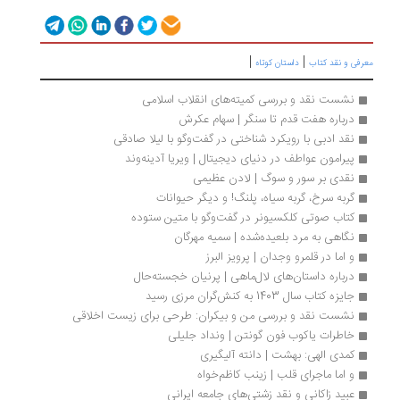
|
|
رفی و نقد کتاب
داستان کوتاه
نشست نقد و بررسی کمیته‌های انقلاب اسلامی
درباره هفت قدم تا سنگر | سهام عکرش
نقد ادبی با رویکرد شناختی در گفت‌وگو با لیلا صادقی 
پیرامون عواطف در دنیای دیجیتال | ویریا آدینه‌وند
نقدی بر سور و سوگ | لادن عظیمی
گربه سرخ، گربه سیاه، پلنگ! و دیگر حیوانات
کتاب صوتی کلکسیونر در گفت‌وگو با متین ستوده
نگاهی به مرد بلعیده‌شده | سمیه مهرگان
و اما در قلمرو وجدان | پرویز البرز
درباره داستان‌های لال‌ماهی | پرنیان خجسته‌حال
جایزه کتاب سال 1403 به کنش‌گران مرزی رسید
نشست نقد و بررسی من و بیکران: طرحی برای زیست اخلاقی
خاطرات ياکوب فون گونتن | ونداد جلیلی
کمدی الهی: بهشت | دانته آلیگیری
و اما ماجرای قلب | زینب کاظم‌خواه
عبید زاکانی و نقد زشتی‌های جامعه ایرانی