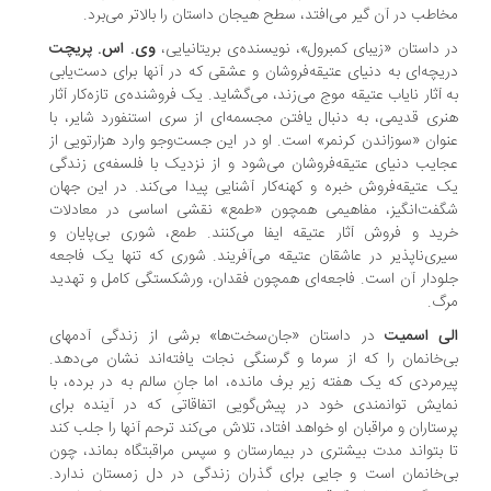
اطب در آن گیر می‌افتد، سطح هیجان داستان را بالاتر می‌برد.
 داستان «زیبای کمبرول»، نویسنده‌ی بریتانیایی،
وی. اس. پریچت
یچه‌ای به دنیای عتیقه‌فروشان و عشقی که در آنها برای دست‌یابی
 آثار نایاب عتیقه موج می‌زند، می‌گشاید. یک فروشنده‌ی تازه‌کار آثار
ری قدیمی، به دنبال یافتن مجسمه‌ای از سری استنفورد شایر، با
وان «سوزاندن کرنمر» است. او در این جست‌وجو وارد هزارتویی از
ایب دنیای عتیقه‌فروشان می‌شود و از نزدیک با فلسفه‌ی زندگی
 عتیقه‌فروش خبره و کهنه‌کار آشنایی پیدا می‌کند. در این جهان
فت‌انگیز، مفاهیمی همچون «طمع» نقشی اساسی در معادلات
ید و فروش آثار عتیقه ایفا می‌کنند. طمع، شوری بی‌پایان و
ری‌ناپذیر در عاشقان عتیقه می‌آفریند. شوری که تنها یک فاجعه
ودار آن است. فاجعه‌ای همچون فقدان، ورشکستگی کامل و تهدید
گ.
ی اسمیت
در داستان «جان‌سخت‌ها» برشی از زندگی آدمهای
‌خانمان را که از سرما و گرسنگی نجات یافته‌اند نشان می‌دهد.
رمردی که یک هفته زیر برف مانده، اما جانِ سالم به در برده، با
ایش توانمندی خود در پیش‌گویی اتفاقاتی که در آینده برای
ستاران و مراقبان او خواهد افتاد، تلاش می‌کند ترحم آنها را جلب کند
 بتواند مدت بیشتری در بیمارستان و سپس مراقبتگاه بماند، چون
‌خانمان است و جایی برای گذران زندگی در دل زمستان ندارد.