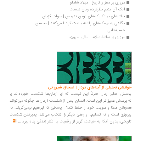
مروری بر مغز و تاریخ | میلاد شاملو
آنک آن یتیم نظرکرده رمان نیست!
حاشیه‌ای بر تکنیک‌های نوین تدریس | جواد لگزیان
نگاهی به چمکه‌های پاشنه بلندت کودتا می‌کنند | محسن 
حسینخانی
مروری بر ساشا، سلام! | مانی سپهری
انشی تحلیلی از آینه‌های دردار | اسحاق شیروانی
سش اصلی رمان صرفاً این نیست که آیا آرمان‌ها شکست خورده‌اند یا
.پرسش عمیق‌تر این است: انسان پس از شکست آرمان‌ها چگونه می‌تواند
چنان معنا و هویت خود را حفظ کند؟... پاسخی که ابراهیم برمی‌گزیند، نه
روزی است و نه تسلیم. او راهی دیگر را انتخاب می‌کند: پذیرفتن شکست
ریخی، بدون آنکه به خیانت، گریز از واقعیت یا انکار زندگی پناه ببرد
...