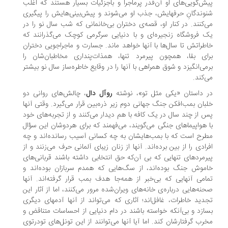
ش‌گویی‌های او آن‌قدر پرماجرا و باجزئیات بسیار هستند که اغلب
وندگانِ حرفهایش، جذب او می‌شوند و پیش‌بینی‌هایش را پیگیری
‌کنند. در کنار او، قصه‌ی دختران بی‌خانمانی که شب سال نو را در
 فروشگاه زنجیره‌ای و با دنیایی سرگرمی کوچک می‌گذرانند که
طراتش تا سال‌ها با آنها خواهد ماند. جسارت و ماجراجویی دختران
ای بقا، همچون پیرمرد تنها، همذات‌پنداری مخاطبان‌شان را
می‌انگیزد و شوق همراهی با آنها را در وقایع خاطره‌ساز سال نو بیشتر
‌کند.
 داستان «یکی مثل تو»، نوشته
روآل دال
، چالش‌های روانی دو
بان بمب‌افکن جنگ جهانی دوم زیر ذره‌بین قرار می‌گیرد. وقتی آنها
 از چند سال در یک کافه با هم دیدار می‌کنند و از تجربه‌های خود
 هواپیماهای جنگی می‌گویند، می‌فهمند که برای هردوشان این سؤال
رح است که با بمب‌هایشان به چه کسانی آسیب رسانده‌اند و چه
رادی را از بین برده‌اند. آنها از زنان زیبای آلمانی حرف می‌زنند و از
رمردهای تنهایی که بی آن‌که حق انتخابی داشته باشند قربانی‌های
موش جنگ بوده‌اند، از سگ‌هایی که همدم سربازان بوده‌اند و
امی آنهایی که بی‌خبر از همه‌جا هدف بمب قرار گرفته‌اند. آنها
نه‌هایی درباره‌ی خانه‌های ویران‌شده مرور می‌کنند، اما از آثار این
دید خاطرات، غافل‌اند؛ آثاری که می‌تواند از آنها آدمهای دیگری
ازد و بی‌آنکه خواسته باشند در دام دنیایی از احساسات متناقض و
رب گرفتارشان کند. اما آیا آنها می‌توانند از این تونل‌های تودرتوی