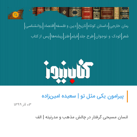
ان خارجی
داستان کوتاه
تاریخ
دین و فلسفه
اقتصاد
روانشناسی
ر
کودک و نوجوان
طرح جلد
فیلم
طنز
ریشه‌ها
پس از کتاب
پیرامون یکی مثل تو | سعیده امین‌زاده
03 آذر 1399
سان مسیحی گرفتار در چالش مذهب و مدرنیته | الف