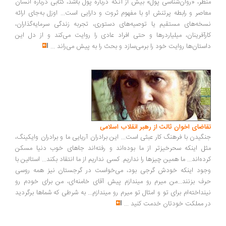
ظر، «روان‌شناسی پول» بیش از آنکه درباره پول باشد، کتابی درباره انسان
اصر و رابطه پرتنش او با مفهوم ثروت و دارایی است... اوزل به‌جای ارائه
خه‌های مستقیم یا توصیه‌های دستوری، تجربه زندگی سرمایه‌گذاران،
رآفرینان، میلیاردرها و حتی افراد عادی را روایت می‌کند و از دل این
ستان‌ها روایت خود را برمی‌سازد و بحث را به پیش می‌راند
...
اضای اخوان ثالث از رهبر انقلاب اسلامی
گیدن با فرهنگ کار عبثی است... این برادران آریایی ما و برادران وایکینگ،
ل اینکه سحرخیزتر از ما بوده‌اند و رفته‌اند جاهای خوب دنیا مسکن
ده‌اند... ما همین چیزها را نداریم. کسی نداریم از ما انتقاد بکند... استالین با
ود اینکه خودش گرجی بود، می‌خواست در گرجستان نیز همه روسی
ف بزنند...من میرم رو میندازم پیش آقای خامنه‌ای، من برای خودم رو
نداخته‌ام برای تو و امثال تو میرم رو میندازم... به شرطی که شماها برگردید
 مملکت خودتان خدمت کنید
...