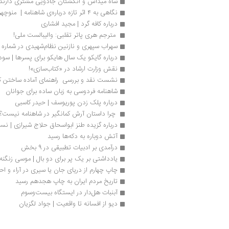
شاه میداس و انگشتان جادویی مشتری دارند
نگاهی به ۴ اثر تازه درباره‌ی شاهنامه |  منوچهر دین پرست
درباره کافه گرد | مجید افشاری
 مترجم هری پاتر تقلبی: والیبالست ملی!
سهراب سپهری و نازنین نظام‌شهیدی در شماره 14 وزن ‌دنیا
درباره گایکو یک سال هایکو برای پسرها | سودا
نقش وزارت ارشاد در «کتاب‌سازی»!
نشست نقد و بررسی  راهنمای آماده ساختن ک
شاهنامه فردوسی به زبان ساده برای جوانان
درباره پلک زدن پوریوسف | حیدر کاسبی
 چرا داستان آرش کمانگیر در شاهنامه نیست؟
درباره گزیده طنز ابواسحاق حلاج شیرازی | نس
آتش دوباره به دکه‌ها رسید
درآمدی بر ادبیات تطبیقی در 9 بخش
یادداشتی بر یک پر برای دو بال | موسی زنگنه
چاپ چهارم از دریای جان یا سیری در آراء و اح
تاریخ مردم ایران به چاپ هجدهم رسید
آبنبات هل‌دار در ایستگاه بیست‌وسوم
دیو از افسانه تا واقعیت | جواد لگزیان