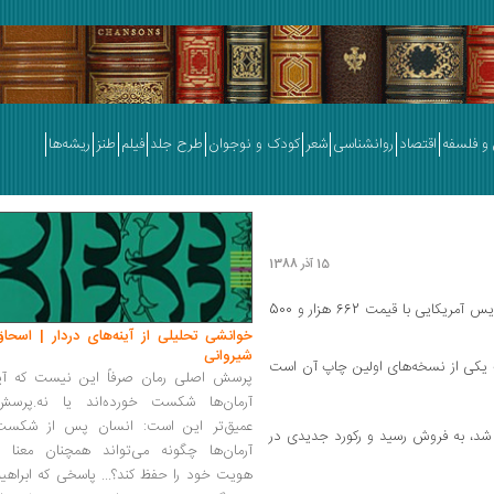
و فلسفه
اقتصاد
روانشناسی
شعر
کودک و نوجوان
طرح جلد
فیلم
طنز
ریشه‌ها
15 آذر 1388
کتاب مجموعه شعر ادگار آلن پو، شاعر و داستان‌نویس آمریکایی با قیمت 662 هزار و 500
خوانشی تحلیلی از آینه‌های دردار | اسحاق
شیروانی
اب یکی از نسخه‌های اولین چاپ آن است
پرسش اصلی رمان صرفاً این نیست که آیا
آرمان‌ها شکست خورده‌اند یا نه.پرسش
عمیق‌تر این است: انسان پس از شکست
 شد، به فروش رسید و رکورد جدیدی در
آرمان‌ها چگونه می‌تواند همچنان معنا و
هویت خود را حفظ کند؟... پاسخی که ابراهی