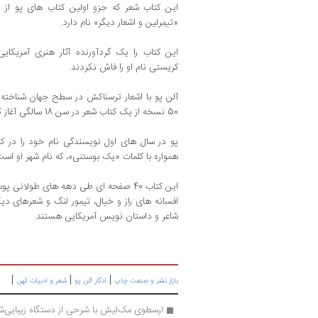
این کتاب شعر که جزو اولین کتاب های پو از 
«تیمِرلین و اشعار دیگر» نام دارد.
این کتاب را یک گردآورنده آثار هنری آمریکا
کریستی نام او را فاش نکردند.
آلن پو با اشعار ترسناکش در سطح جهان شناخته ش
50 نسخه از یک کتاب شعر در سن 18 سالگی آغاز کرد.
پو در سال های اول نویسندگی نام خود را در
همواره با کلمات «یک بوستنی»، که نام شهر او اس
این کتاب 40 صفحه ای طی دهه های طولانی پوسیده و بسیار قدیمی شده است.
افسانه های راز و خیال، تیمور لنگ و شعرهای دیگر
شاعر و داستان نویس آمریکایی هستند.
|
|
|
بازار نشر و صنعت چاپ
ادگار آلن پو
شعر و ادبیات کهن
ارسطوی مک‌لیش با شرحی از دستگاه زیبایی‌ش