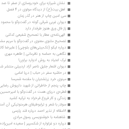
 نشان شیرازه برای خودروسازی از صفر تا صد
 اهل بیت(ع) از دیدگاه مولوی در 4 فصل 
سی امین چاپ از هنر در گذر زمان 
دیوان غربی شرقی گوته در گفت‌وگو با محمود
راز فال ورق هنوز طرفدار دارد
 الهی‌نامه‌ی عطار با تصحیح شفیعی کدکنی 
تصحیح مثنوی معنوی در گفت‌وگو با مریم مش
درباره لیکو (تک‌بیتی‌های بلوچی) | علیرضا کا
نگاهی به حماسه و نافرمانی | طاهره مهری 
ترک اعتیاد به روش ادوارد براون!
دیوان اشعار جلیل ناصر آزاد اردبیلی منتشر شد
در حاشیه سفر در حباب | دریا امامی
مینوی خرد زرتشتیان با مقدمه شمیسا 
چاپ پنجم از خاطراتی از شهید داریوش رضایی‌ن
قطره‌ی دریای همت در گفت‌وگو با امیرحسین
زندگی و کار فروغ فرخزاد به ترکیه کشید
سولار با شعر و ترابوطیقای هرمنوتیکی آن آمد
18مقاله از نذیر احمد درباره قند پارسی
 شاهنامه با خوشنویسی رسول مرادی
درباره دو غزلواره از شکسپیر | سعیده امین‌زاده