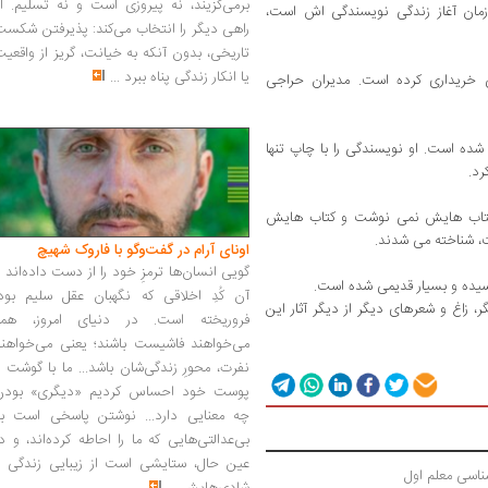
برمی‌گزیند، نه پیروزی است و نه تسلیم. ا
زمان آغاز زندگی نویسندگی اش است،
راهی دیگر را انتخاب می‌کند: پذیرفتن شکس
تاریخی، بدون آنکه به خیانت، گریز از واقعی
یا انکار زندگی پناه ببرد
...
یی خریداری کرده است. مدیران حراجی
ده است. او نویسندگی را با چاپ تنها
 کتاب هایش نمی نوشت و کتاب هایش
ت، شناخته می شدند.
اونای آرام در گفت‌وگو با فاروک شهیچ‭
گویی انسان‌ها ترمزِ خود را از دست داده‌اند 
آن کُدِ اخلاقی که نگهبان عقل سلیم بود،
، زاغ و شعرهای دیگر از دیگر آثار این
فروریخته است. در دنیای امروز، همه
می‌خواهند فاشیست باشند؛ یعنی می‌خواهند
نفرت، محورِ زندگی‌شان باشد... ما با گوشت 
پوست خود احساس کردیم «دیگری» بودن
چه معنایی دارد... نوشتن پاسخی است به
بی‌عدالتی‌هایی که ما را احاطه کرده‌اند، و د
عین حال، ستایشی است از زیبایی زندگی و
ناسی معلم اول