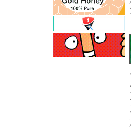
و
ت
ت
و
و
ر