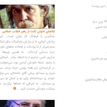
به امینی
تقاضای اخوان ثالث از رهبر انقلاب اسلامی
جنگیدن با فرهنگ کار عبثی است... این
تاب
برادران آریایی ما و برادران وایکینگ، مثل اینک
سحرخیزتر از ما بوده‌اند و رفته‌اند جاهای خو
دنیا مسکن کرده‌اند... ما همین چیزها را
نداریم. کسی نداریم از ما انتقاد بکند... استالی
یم عرب‌امیری
با وجود اینکه خودش گرجی بود، می‌خواست
در گرجستان نیز همه روسی حرف بزنند...من
میرم رو میندازم پیش آقای خامنه‌ای، من برا
خودم رو نینداخته‌ام برای تو و امثال تو میر
وال عطارنیشابوری
رو میندازم... به شرطی که شماها برگردید د
مملکت خودتان خدمت کنید
...