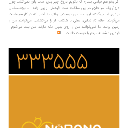
اگر بخواهم فیلمی بسازم که بگویم دروغ چیز بدی است باور نمی‌کنند، چون
دروغ یک امر جاری در این مملکت است. قبحش از بین رفته... ما بچه‌مسلمان
بودیم. اما می‌گفتند این مسلمان نیست... وقتی به آدمی که در کار سینماست
می‌گویند اجازه کار نداری، یعنی با شکنجه او را می‌کشند... می‌توانند من را
زمین بزنند اما نمی‌توانند من را روی زمین نگه دارند، من بلند می‌شوم...
فردین عاشقانه مردم را دوست داشت
...