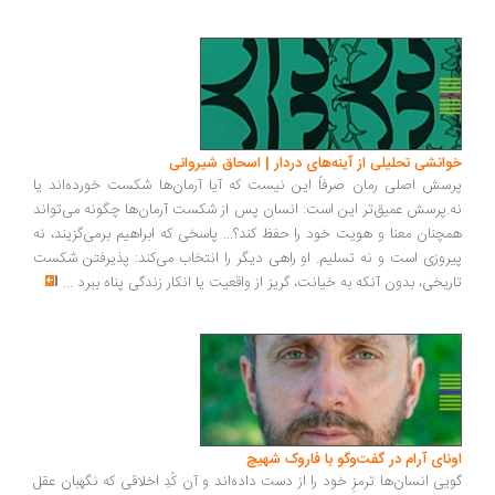
خوانشی تحلیلی از آینه‌های دردار | اسحاق شیروانی
پرسش اصلی رمان صرفاً این نیست که آیا آرمان‌ها شکست خورده‌اند یا
نه.پرسش عمیق‌تر این است: انسان پس از شکست آرمان‌ها چگونه می‌تواند
همچنان معنا و هویت خود را حفظ کند؟... پاسخی که ابراهیم برمی‌گزیند، نه
پیروزی است و نه تسلیم. او راهی دیگر را انتخاب می‌کند: پذیرفتن شکست
تاریخی، بدون آنکه به خیانت، گریز از واقعیت یا انکار زندگی پناه ببرد
...
اونای آرام در گفت‌وگو با فاروک شهیچ‭
گویی انسان‌ها ترمزِ خود را از دست داده‌اند و آن کُدِ اخلاقی که نگهبان عقل