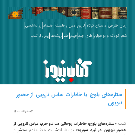
رمان خارجی
داستان کوتاه
تاریخ
دین و فلسفه
اقتصاد
روانشناسی
شعر
کودک و نوجوان
طرح جلد
فیلم
طنز
ریشه‌ها
پس از کتاب
ستاره‌های بلوچ یا خاطرات عباس نارویی از حضور
نبویون
02 خرداد 1400
کتاب «
ستاره‌های بلوچ؛ خاطرات روحانی مدافع حرم، عباس نارویی از
حضور نبویون در نبرد سوریه
» توسط انتشارات خط مقدم منتشر و