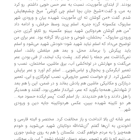
بودند. از ابتدای مأموریت، نسبت به عمر حس خوبی داشتم. رو کرد
به من، و گفت:«شیخ جان بچا اسلم چی گوشی" میخ چشم‌هایش
شدم. گفت «من گوشان ته ای مأموریت شهیده بیان و ورودی شهر
ساربوک عکسونه گرزه جنن». اسلم پرید وسط حرفش، و ادامه داد
"من هم گوشان هردوتاین شهید بیینو عکسینه رو تابلو گرزی جنن
ورودی ساربوک." بحثشان، شوخی و جدی بالا گرفته بود. عمر برای من
توضیح می‌داد که اسلم نباید شهید شود؛ خودش شهید می‌شود و اسلم
باید پیکرش را برساند محل، و بعد هم مبلغش باشد، اسلم
نمی‌گذاشت عمر جمله را تمام کند. پشت یک لبخند، از فنی بودن عمر
می‌گفت و مهارتش در لوله‌کشی آب، برق ماشین، ساختمان، نصب و
تعمیر آبگرمکن و یخچال و لباس‌شویی... اسلم کم آورد و عمر برایش
تکمیل کرد. از او خواست تعمیر جاروبرقی، نصب کولرگازی و آبی، تعمیر
دربازکن و مکانیکی ماشین هم یادش بماند و در ضمن، این را هم بعد
از شهادتش همه‌جا بگوید که عمر، تیرانداز ماهری بود، گفتند و همدیگر
را هل دادند و با هم خندیدند. باز اسلم گفت "پسر ایکده حسود مبه...
هر دو تایینه شهیده بیین، عکس هردوتایینه جایه دین و ورودی
شهر..."
عمر شانه ای بالا انداخت و باز مخالفت کرد. مختصر و البته فارسی و
آخوندی به آن‌ها گفتم "ان‌شاءالله دوتایتان شهید می‌شوید و خودم
همه‌چیز را به مردم خواهم گفت. عکستان را هم به روی چشم؛ جوری
می‌زنیم که با نام و تصویر رستم دستان اشتباه نشود." این بار، سه‌تایی