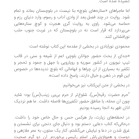
کشیده شده است.
اما ماجراهای «ستاره‌های بلوچ» بنا نیست در بلوچستان بماند و تمام
شود. روایت در چند فصل بعد از وادی آداب و رسوم، وارد دنیای رزم و
حماسه می‌شود. راوی به روایت گری هجرت و کوچ ستاره‌هایی
می‌پردازد که قرار است نه در بلوچستان که در غربت جنوب حلب
نورافشانی کنند.
محمودی نورآبادی در بخشی از مقدمه این کتاب نوشته است:
«جدای از بحث حضور جوانان بلوچی اعم از شیعه و سنی در قالب
تیپ نبویون در کشور سوریه و رویارویی با جهل و جمود و تحجر و
تکفیر به بسیاری از آن چراها و ابهاماتی که بلوچ ندیده‌ها در خصوص
این قوم در ذهن و خیال دارند، پاسخ داده است».
در بخشی از متن این‌کتاب نیز می‌خوانیم:
"حرم حضرت رقیه(س)، شلوغ‌تر از حرم بی‌بی زینب(س) بود؛ شاید
چون آن محله، با مناطق حضور تکفیری‌ها فاصله داشت. ما هم نزدیک
اذان ظهر به آنجا رسیده بودیم.
در لحظه‌های زیارت، باز هرکس حس و حال خاص خود را داشت.
درحالی‌که کتاب دعایی دستم بود و دنبال جای دنجی برای نشستن و
غرق شدن در دعا و نیایش می‌گشتم، کنار یک ستون، به عمر ملازهی و
دوست و هم‌ولایتی‌اش اسلم رئیسی برخوردم. آن دو گرم صحبت