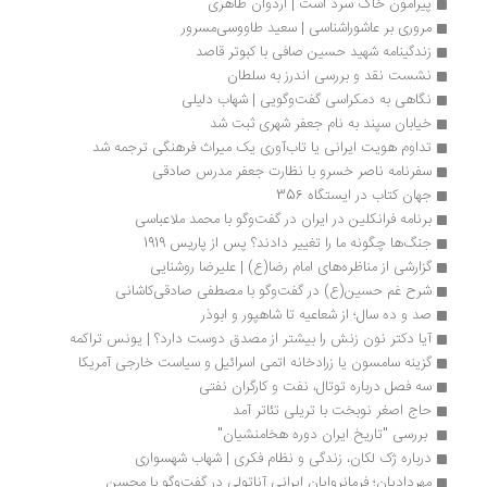
پیرامون خاک سرد است | اردوان طاهری
مروری بر عاشوراشناسی | سعید طاووسی‌مسرور
زندگینامه شهید حسین صافی با کبوتر قاصد
نشست نقد و بررسی اندرز به سلطان
نگاهی به دمکراسی گفت‌وگویی | شهاب دلیلی
خیابان سپند به نام جعفر شهری ثبت شد
تداوم هویت ایرانی یا تاب‌آوری یک میراث فرهنگی ترجمه شد
سفرنامه ناصر خسرو با نظارت جعفر مدرس صادقی
جهان کتاب در ایستگاه 356
برنامه فرانکلین در ایران در گفت‌وگو با محمد ملاعباسی
جنگ‌ها چگونه ما را تغییر دادند؟ پس از پاریس 1919
گزارشی از مناظره‌های امام رضا(ع) | علیرضا روشنایی
شرح غم حسین(ع) در گفت‌وگو با مصطفی صادقی‌کاشانی
صد و ده سال؛ از شعاعیه تا شاهپور و ابوذر
آیا دکتر نون زنش را بیشتر از مصدق دوست دارد؟ | یونس تراکمه
گزینه سامسون یا زرادخانه اتمی اسرائیل و سیاست خارجی آمریکا
سه فصل درباره توتال، نفت و کارگران نفتی
حاج اصغر نوبخت با تریلی تئاتر آمد
 بررسی "تاریخ ایران دوره هخامنشیان" 
درباره ژک لکان، زندگی و نظام فکری | شهاب شهسواری
مهردادیان؛ فرمانروایان ایرانی آناتولی در گفت‌وگو با محسن 