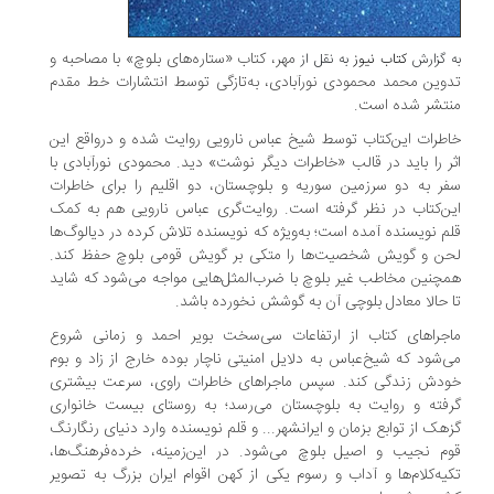
مهر، کتاب «ستاره‌های بلوچ» با مصاحبه و
به گزارش
کتاب نیوز
به نقل از
تدوین محمد محمودی نورآبادی، به‌تازگی توسط انتشارات خط مقدم
منتشر شده است.
خاطرات این‌کتاب توسط شیخ عباس نارویی روایت شده و درواقع این
اثر را باید در قالب «خاطرات دیگر نوشت» دید. محمودی نورآبادی با
سفر به دو سرزمین سوریه و بلوچستان، دو اقلیم را برای خاطرات
این‌کتاب در نظر گرفته است. روایت‌گری عباس نارویی هم به کمک
قلم نویسنده آمده است؛ به‌ویژه که نویسنده تلاش کرده در دیالوگ‌ها
لحن و گویش شخصیت‌ها را متکی بر گویش قومی بلوچ حفظ کند.
همچنین مخاطب غیر بلوچ با ضرب‌المثل‌هایی مواجه می‌شود که شاید
تا حالا معادل بلوچی آن به گوشش نخورده باشد.
ماجراهای کتاب از ارتفاعات سی‌سخت بویر احمد و زمانی شروع
می‌شود که شیخ‌عباس به دلایل امنیتی ناچار بوده خارج از زاد و بوم
خودش زندگی کند. سپس ماجراهای خاطرات راوی، سرعت بیشتری
گرفته و روایت به بلوچستان می‌رسد؛ به روستای بیست خانواری
گزهک از توابع بزمان و ایرانشهر... و قلم نویسنده وارد دنیای رنگارنگ
قوم نجیب و اصیل بلوچ می‌شود. در این‌زمینه، خرده‌فرهنگ‌ها،
تکیه‌کلام‌ها و آداب و رسوم یکی از کهن اقوام ایران بزرگ به تصویر