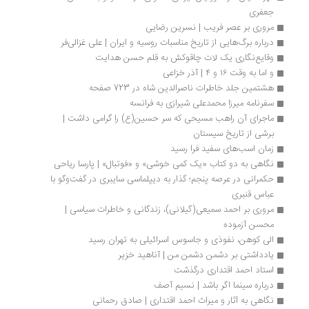
جعفری
مروری بر عصر فریب | نسرین رضایی
درباره برگ‌هایی از تاریخ مناسبات روسیه و ایران | علی غزالی‌فر
وقایع‌نگاری یک لات چاقوکش به قلم حسن هدایت
و اما به وقت ۱۶ و ۴ | آذر خزاعی
هشتمین جلد خاطرات ناصرالدین شاه در 723 صفحه
سفرنامه میرزا محمدعلی شیرازی به فرانسه
ماجرای آن راهب مسیحی که سر حسین(ع) را گرامی داشت | 
برشی از تاریخ سیستان
زمان اسب‌های سفید فرا رسید
نگاهی به دو کتاب «یک ‌کمی خوشی» و «فوتبال» | پارسا ریاحی
حکمرانی در عرصه پنجم؛ گذار به دیپلماسی سایبری در گفت‌وگو با 
عباس قنبری
مروری بر احمد سمیعی(گیلانی)، زندگانی و خاطرات سیاسی | 
محسن آزموده
الی کوهن، نفوذی و جاسوس اسرائیلی به تهران رسید
یادداشتی بر دشمن دشمن من | آناهید خزیر
استاد احمد اقتداری درگذشت
درباره سینما اگر باشد | نسیم آصف
نگاهی به آثار و میراث احمد اقتداری | صادق رحمانی