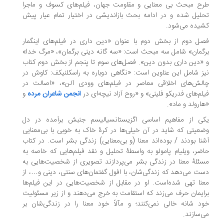
ح مبحث بی معنایی و مقاومت جهان، فیلم‌های کسوف و ماجرا
لیل شده و در ادامه بحث بازاندیشی در اختیار تمام عیار پیش
یده می‌شود.
ل دوم از بخش دوم با عنوان «دین داری در فیلم‌های اینگمار
گمان» شامل سه مبحث است: «سه گانه دینی برگمان»، «مرگ خدا»
«دین داری بدون دین». فصل‌های سوم تا پنجم از بخش دوم کتاب
ز شامل این عناوین است: «نگاهی دوباره به راسکلنیکف: کاوش در
لش‌های اخلاقی معاصر در فیلم‌های وودی آلن»، «اصالت در
لم‌های فدریکو فلینی» و «روح آزاد نیچه‌ای در
انجمن شاعران مرده
و
ارولد و ماد».
ی از مفاهیم اساسی اگزیستانسیالیسم جنبش برآمده در دل
عیتی که شاید در آن خیلی‌ها در کرۀ خاک به خوبی با بی‌معنایی
نا بودند / بوده‌اند معنا (و بی‌معنایی) زندگی بشر است. در کتاب
ضر، ویلیام پامولو به واسطۀ تحلیل و نقد فیلم‌هایی که خاصه به
ئلۀ معنا در زندگی بشر می‌پردازند تصویری از شخصیت‌هایی به
ت می‌دهد که زندگی‌شان، با افول گفتمان‌های سنتی، دینی و…، از
نا تهی شده‌است. او در مقابل از شخصیت‌هایی در این فیلم‌ها
ایمان حرف می‌زند که استقامت به خرج می‌دهند و از زیر مسئولیت
د شانه خالی نمی‌کنند؛ و مآلاً خود معنا را در زندگی‌شان بر
‌سازند.