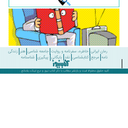
رمان ایرانی
خاطره، سفرنامه و روایت
جامعه شناسی
هنر
زندگی
نامه
مرجع
کتابشناسی
نقد
بایگانی
پیگیری
شناسنامه
کلیه حقوق محفوظ است و بازنشر مطالب با ذکر
کتاب نیوز
و درج لینک، بلامانع .