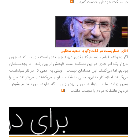
 مملکت خودتان خدمت کنید
...
ای سناریست در گفت‌وگو با سعید مطلبی
ر بخواهم فیلمی بسازم که بگویم دروغ چیز بدی است باور نمی‌کنند، چون
وغ یک امر جاری در این مملکت است. قبحش از بین رفته... ما بچه‌مسلمان
دیم. اما می‌گفتند این مسلمان نیست... وقتی به آدمی که در کار سینماست
‌گویند اجازه کار نداری، یعنی با شکنجه او را می‌کشند... می‌توانند من را
ین بزنند اما نمی‌توانند من را روی زمین نگه دارند، من بلند می‌شوم...
دین عاشقانه مردم را دوست داشت
...