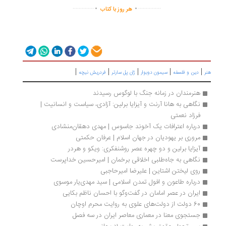
.
.
..............
...............
هر روز با کتاب
|
|
|
|
|
دین و فلسفه
سیمون دوبوار
ژان پل سارتر
فردریش نیچه
هنرمندان در زمانه جنگ با لوگوس رسیدند
نگاهی به هانا آرنت و آیزایا برلین: آزادی، سیاست و انسانیت | 
فرزاد نعمتی
درباره اعترافات یک آخوند جاسوس | مهدی دهقان‌منشادی
مروری بر یهودیان در جهان اسلام | عرفان حکمتی
آیزایا برلین و دو چهره عصر روشنفکری: ویکو و هردر
نگاهی به جاه‌طلبی اخلاقی برخمان | امیرحسین خداپرست
روی لیختن اشتاین | علیرضا امیرحاجبی
درباره طاعون و افول تمدن اسلامی | سید مهدی‌یار موسوی
ایران در عصر امامان در گفت‌وگو با احسان ناظم بکایی
60 دولت از دولت‌های علوی به روایت محرم اوچان
جستجوی معنا در معماری معاصر ایران در سه فصل