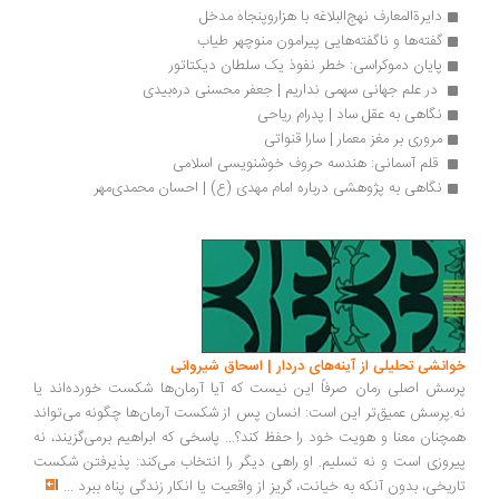
دایرةالمعارف نهج‌البلاغه با هزاروپنجاه مدخل
گفته‌ها و ناگفته‌هایی پیرامون منوچهر طیاب
پایان دموکراسی: خطر نفوذ یک سلطان دیکتاتور
 در علم جهانی سهمی نداریم | جعفر محسنی دره‌بیدی
نگاهی به عقل ساد | پدرام رياحی
مروری بر مغز معمار | سارا قنواتی
 قلم آسمانی: هندسه حروف خوشنویسی اسلامی 
نگاهی به پژوهشی درباره امام مهدی (ع) | احسان محمدی‌مهر
انشی تحلیلی از آینه‌های دردار | اسحاق شیروانی
سش اصلی رمان صرفاً این نیست که آیا آرمان‌ها شکست خورده‌اند یا
.پرسش عمیق‌تر این است: انسان پس از شکست آرمان‌ها چگونه می‌تواند
چنان معنا و هویت خود را حفظ کند؟... پاسخی که ابراهیم برمی‌گزیند، نه
روزی است و نه تسلیم. او راهی دیگر را انتخاب می‌کند: پذیرفتن شکست
ریخی، بدون آنکه به خیانت، گریز از واقعیت یا انکار زندگی پناه ببرد
...