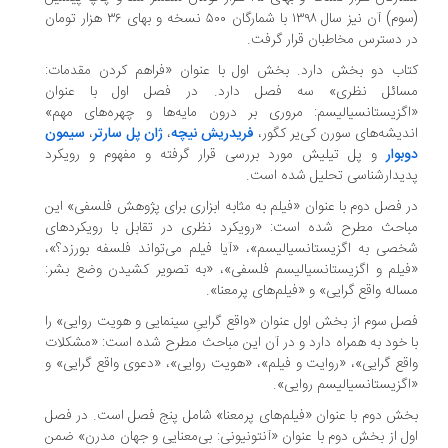
(سوم) آن نیز سال ۱۳۹۸ با شمارگان ۵۰۰ نسخه و بهای ۳۶ هزار تومان
 دسترس مخاطبان قرار گرفت.
اب دو بخش دارد. بخش اول با عنوان «فراهم کردن مقدمات:
ائل نظری» سه فصل دارد. در فصل اول با عنوان
گزیستانسیالیسم: مروری بر درون مایه‌ها و چهره‌های مهم»
دیشه‌های سورن کی‌یر کگور،
فریدریش نیچه
،
ژان پل سارتر
،
سیمون
بوار
و پل تیلیش مورد بررسی قرار گرفته و مفهوم و رویکرد
یدارشناسی تحلیل شده است.
 فصل دوم با عنوان «فیلم به مثابه ابزاری برای پژوهش فلسفی» این
احث مطرح شده است: «رویکرد نظری در تقابل با رویکردهای
صی به اگزیستانسیالیسم»، «آیا فیلم می‌تواند فلسفه بورزد؟»،
یلم و اگزیستانسیالیسم فلسفی»، «به تصویر کشیدن وضع بشر:
اله واقع گرایی» و «فیلم‌های پرمعنا».
ل سوم از بخش اول عنوان «واقع گراییِ سینمایی و هویت روایی» را
 خود به همراه دارد و در آن این مباحث مطرح شده است: «مشکلات
قع گرایی»، «روایت و فیلم»، «هویت روایی»، «دعوی واقع گرایی» و
گزیستانسیالیسم روایی».
ش دوم با عنوان «فیلم‌های پرمعنا» شامل پنج فصل است. در فصل
ل از بخش دوم با عنوان «آنتونیونی: بی‌معنایی و جهان مدرن» ضمن