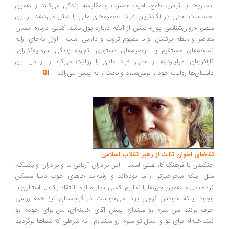
سان‌ها با ترس، طمع، امید، حسرت و مقایسه زندگی می‌کنند و همین
ساسات، حتی در آگاه‌ترین افراد، تصمیم‌های مالی را شکل می‌دهد. از این
ظر، «روان‌شناسی پول» بیش از آنکه درباره پول باشد، کتابی درباره انسان
اصر و رابطه پرتنش او با مفهوم ثروت و دارایی است... اوزل به‌جای ارائه
خه‌های مستقیم یا توصیه‌های دستوری، تجربه زندگی سرمایه‌گذاران،
رآفرینان، میلیاردرها و حتی افراد عادی را روایت می‌کند و از دل این
ستان‌ها روایت خود را برمی‌سازد و بحث را به پیش می‌راند
...
اضای اخوان ثالث از رهبر انقلاب اسلامی
گیدن با فرهنگ کار عبثی است... این برادران آریایی ما و برادران وایکینگ،
ل اینکه سحرخیزتر از ما بوده‌اند و رفته‌اند جاهای خوب دنیا مسکن
ده‌اند... ما همین چیزها را نداریم. کسی نداریم از ما انتقاد بکند... استالین با
ود اینکه خودش گرجی بود، می‌خواست در گرجستان نیز همه روسی
ف بزنند...من میرم رو میندازم پیش آقای خامنه‌ای، من برای خودم رو
نداخته‌ام برای تو و امثال تو میرم رو میندازم... به شرطی که شماها برگردید