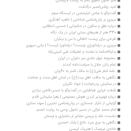
سیر تحول حقوق بشر به روایت لاریجانی 
امید روشن‌ضمیر درگذشت
گفت‌وگو با عباس کیارستمی در ایستگاه سوم
مروری بر زبان‌شناسی شناختی | ناهید آهنگری
درباره عقل و سکون در حکمرانی | حسین انتظامی
330 هنر از هنرهای سنتی ایران در یک نگاه
طرحی برای زیست اخلاقی با من و بیکران
مروری بر دراماتورژی چیست؟ دراماتورژ کیست؟ | مانی سپهری
بدایةالحکمه با مقدمه و تعلیقات علی امینی‌نژاد
 مجموعه چهار جلدی سر دلبران در ایران
تمام زنان جلال با سیاست‌نامه آمدند
 نامه امام علی(ع) به مالک اشتر به 40زبان 
نگاهی به مناقب اهل بیت(ع) در لسان اهل سنت و جماعت
در ستایش پدرخوانده | جواد لگزیان
تاملات ابزاری طباطبایی در گفت‌وگو با حسن قاضی مرادی
درباره فهم‌پذیر کردن هوش مصنوعی | زهرا سلیمانی اقدم
گزارشی از تکرار: جستاری در روان‌شناسی تجربی | سهند ستاری
امام محمد غزالی در مسیر تحول روحی به روایت اعسم
نشست نقد و بررسی عشایر لر بختیاری و لرستان
نگاهی به عرق سرد ناتج | بابک احمدی
خانه‌ی عروسک | هنریک ایبسن