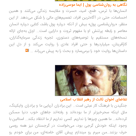
نگاهی به روان‌شناسی پول | ایما موسی‌زاده
انسان‌ها با ترس، طمع، امید، حسرت و مقایسه زندگی می‌کنند و همین
احساسات، حتی در آگاه‌ترین افراد، تصمیم‌های مالی را شکل می‌دهد. از این
منظر، «روان‌شناسی پول» بیش از آنکه درباره پول باشد، کتابی درباره انسان
معاصر و رابطه پرتنش او با مفهوم ثروت و دارایی است... اوزل به‌جای ارائه
نسخه‌های مستقیم یا توصیه‌های دستوری، تجربه زندگی سرمایه‌گذاران،
کارآفرینان، میلیاردرها و حتی افراد عادی را روایت می‌کند و از دل این
داستان‌ها روایت خود را برمی‌سازد و بحث را به پیش می‌راند
...
تقاضای اخوان ثالث از رهبر انقلاب اسلامی
جنگیدن با فرهنگ کار عبثی است... این برادران آریایی ما و برادران وایکینگ،
مثل اینکه سحرخیزتر از ما بوده‌اند و رفته‌اند جاهای خوب دنیا مسکن
کرده‌اند... ما همین چیزها را نداریم. کسی نداریم از ما انتقاد بکند... استالین با
وجود اینکه خودش گرجی بود، می‌خواست در گرجستان نیز همه روسی
حرف بزنند...من میرم رو میندازم پیش آقای خامنه‌ای، من برای خودم رو