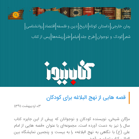
رمان خارجی
داستان کوتاه
تاریخ
دین و فلسفه
اقتصاد
روانشناسی
شعر
کودک و نوجوان
طرح جلد
فیلم
طنز
ریشه‌ها
پس از کتاب
قصه هایی از نهج البلاغه برای کودکان
03 اردیبهشت 1391
مژگان شیخی، نویسنده کودکان و نوجوانان که پیش از این جایزه کتاب
سال را نیز به دست آورده است، مجموعه‌ای با عنوان «قصه هایی از امام
علی (ع) با نگاهی به نهج البلاغه» را به بیست و پنجمین نمایشگاه بین
المللی کتاب تهران می‌آورد.