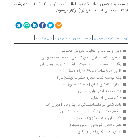
بیست و پنجمین نمایشگاه بین‌المللی کتاب تهران 13 تا 23 اردیبهشت
1391 در مصلی امام خمینی (ره) برگزار می‌شود.
|
|
|
|
|
نهج‌البلاغه
کودک و نوجوان
چهارده معصوم
داستان کوتاه
دین و فلسفه
دین و عدالت به روایت سروش محلاتی
بررسی و نقد اخلاق دین شناسی | محمدامیر قدوسی
وقتی که مقدم اعلی حضرت مبارک شد برای نوجوانان
نامیرا در 9 ساعت و 48 دقیقه صوتی شد
یک لیست کتاب درباره حضرت زینب(س) 
درباره تکه‌های زمان | سعیده امین‌زاده
۲۱۵ صفحه اندر مزایای تنبلی 
24 داستان که ندارد
یادداشتی بر داستایفسکی در پتروآباد | مهران زیبا
 نگاهی به سیره آموزشی پیامبر خدا(ص) 
7داستان از کتاب کوچک تنهایی
هنر داستان نویسی | مانی سپهری
 رمان محمد(ص) در بوگوتای کلمبیا