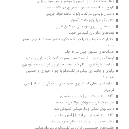
150 نسخه خطی و نفیس با موضوع امیرالمؤمنین(ع)
تاریخ ادبیات معاصر عرب کمبریج در 870 صفحه
داستان‌نویسی در گفت‌وگو با محمدجواد جزینی
دکتر بگو چرا برای دانش‌آموزان!
10 داستان از پری‌خور جنّی در شرق ایران
قصه‌های ساوالان کلید می‌خورد 
اختیارات حکومتی فقها در نظام فکری فاضل مقداد به چاپ سوم 
رسید
افسانه‌های مشهور چین در 10 جلد
فرهنگ توصیفی اگزیستانسیالیسم در گفت‌وگو با فرزان صدیقی
درباره سخن‌گفتن به نام خدا: فقه، اقتدار و زنان | ساجده گودرزی
برابری و جانبداری نیگل در گفت‌وگو با جواد حیدری و حسین 
هوشمند
درباره نظریه‌های ایدئولوژی: قدرت‌های بیگانگی و انقیاد | علی 
غزالی‌فر
نگاهی به غربت علم | حسین محمدی
سپیده خلیلی و آموزش یواشکی به بچه‌ها!
داستانهای نمکی و مار عینکی شنیدنی شد
نگاهی به شیعیان در ایتالیا | آرش عباسی
دختر آفتاب و دیو سیاه به چاپ سوم رسیدند
حاشیه‌های فمینیستی قرآن در گفت‌وگو با مهرداد عباسی