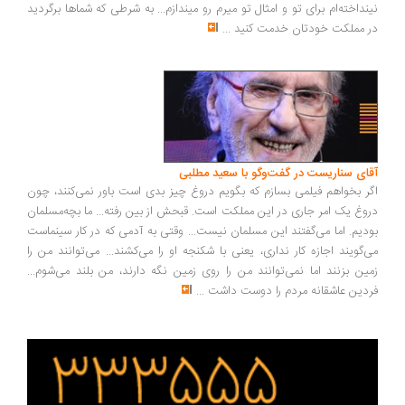
نینداخته‌ام برای تو و امثال تو میرم رو میندازم... به شرطی که شماها برگردید
در مملکت خودتان خدمت کنید
...
آقای سناریست در گفت‌وگو با سعید مطلبی
اگر بخواهم فیلمی بسازم که بگویم دروغ چیز بدی است باور نمی‌کنند، چون
دروغ یک امر جاری در این مملکت است. قبحش از بین رفته... ما بچه‌مسلمان
بودیم. اما می‌گفتند این مسلمان نیست... وقتی به آدمی که در کار سینماست
می‌گویند اجازه کار نداری، یعنی با شکنجه او را می‌کشند... می‌توانند من را
زمین بزنند اما نمی‌توانند من را روی زمین نگه دارند، من بلند می‌شوم...
فردین عاشقانه مردم را دوست داشت
...