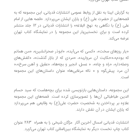
به گزارش ایبنا به نقل از روابط عمومی انتشارات قدیانی، این مجموعه که به
قصه‌هایی از حضرت علی (ع) و یاران ایشان می‌پردازد. «قصه هایی از امام
علی (ع) با نگاهی به نهج البلاغه» را انتشارات قدیانی در 12 جلد منتشر
کرده است و برای نخستین‌بار این مجموعه را در نمایشگاه کتاب تهران
عرضه می‌کند.
«یار روزهای سخت»، «کسی که می‌آید»، «ابوذر صحرانشین»، «من همانم
که بودم»،«حکایت آن مروارید»، «مردی که از بازار گذشت»، «کفش‌های
وصله‌دار»، «راه و چاه»، « عسل، انجیر و بچه‌ها»، «عقیل و آهن سرخ»،«
آن مرد پیش‌گو» و « ناله مرغابی‌ها» عنوان داستان‌های این مجموعه
است.
این مجموعه، داستان‌هایی بازنویسی شده برای بچه‌هاست که سید حسام
الدین طباطبائی آن‌ها را تصویرسازی کرده است. قصه‌های این مجموعه
علاوه بر پرداختن به شخصیت حضرت علی(ع) به وقایعی هم می‌پردازد
که یاران ایشان در آن نقش دارند.
انتشارت قدیانی امسال آخرین آثار مژگان شیخی را به همراه 283 عنوان
کتاب چاپ نخست دیگر به نمایشگاه بین‌المللی کتاب تهران می‌آورد.