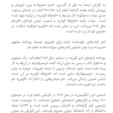
به گزارش ایسنا به نقل از گاردین، «ضیا سلچوک» وزیر آموزش و
پرورش ترکیه هفته گذشته اعلام کرد ۳۰۱،۸۷۸ کتاب در راستای برخورد
جدی دولت با هرگونه آثار مرتبط با «فتح‌الله گولن» در ترکیه نابود شده
است. دولت ترکیه «فتح‌الله گولن» را مسبب اصلی کودتای نافرجام
سال ۲۰۱۶ می‌داند، این در حالی است که «گولن» هرگونه دخالت در
ماجرای کودتا را رد کرده است.
آمار کتاب‌های نابودشده ترکیه برای اولین‌بار توسط روزنامه مشهور
«حریت» و با چاپ تصاویر کتاب‌های سوزانده‌شده اعلام شد.
روزنامه ترکیه‌ای «بیر گون» در دسامبر سال ۲۰۱۶ اعلام کرد، یک میلیون
و ۸۰۰هزار کتاب درسی به دلیل آن‌که کلمه «پنسیلوانیا» در آن‌ها به کار
برده شده است نابود شده‌اند و پس از ایجاد تغییرات، دوباره به چاپ
رسیدند. «پنسیلوانیا» جایی است که «فتح‌الله گولن» در آن تحت
تدابیر امنیتی زندگی می‌کند. نام خیابان‌هایی از آنکارا که «گولن» نام
داشت نیز تغییر داده شده‌اند.
انجمن «پن انگلیسی» در سال ۲۰۱۸ در گزارشی اعلام کرد، در مجموع
۲۰۰ رسانه و ارگان‌های انتشاراتی تعطیل شده‌اند، ۸۰ نویسنده تحت
بازجویی قرار گرفته‌اند و آثارشان بررسی شده است و ۵،۸۲۲ استاد
دانشگاه از ۱۱۸ دانشگاه دولتی محروم شده‌اند. این گزارش به بحران