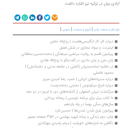
آزادی بیان در ترکیه نیز اشاره داشت.
|
|
|
بازار نشر و صنعت چاپ
تاریخ و سیاست
عمومی
درباره کار، کار انگلیسی‌هاست | روح‌اله نخعی
اینترنت و سواد مجازی در شش فصل
پیرامون قاسم به روایت مرتضی سرهنگی | محمدحسین سلطانی
زبان ملی و زبان مادری در گفت‌وگو با روح‌الله هادی
در حاشیه لبخندستیزان (تاملی در جامعه مدنی و دشمنانش) | 
محمود فاضلی
درباره مدیرانه‌های ایرانی | حمید رضا امیدی سرور
درباره شبح میکونوس | مجتبی رحماندوست
سرگذشت تیران اصفهان از گذشته‌های دور تا امروز در دو جلد
10 کتاب برتر برای برنامه نویسی | ریحانه یزدانی
سال‌های سگی یوسا در پله یازدهم
پیرامون غرق شدن تمدن‌ها | حسین قره
چاپ دوم زندگی و زمانه شهید بهشتی در 356 صفحه مصور
نگاهی به شراره‌های خورشید | میثم رشیدی مهرآبادی