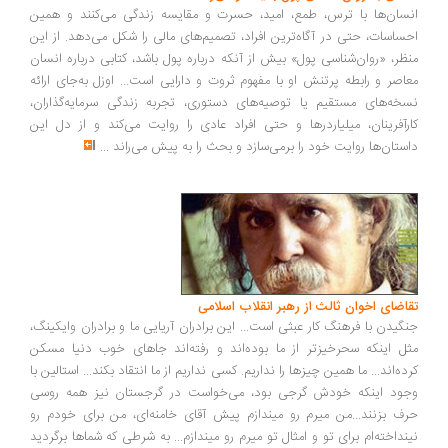
انسان‌ها با ترس، طمع، امید، حسرت و مقایسه زندگی می‌کنند و همین
احساسات، حتی در آگاه‌ترین افراد، تصمیم‌های مالی را شکل می‌دهد. از این
منظر، «روان‌شناسی پول» بیش از آنکه درباره پول باشد، کتابی درباره انسان
معاصر و رابطه پرتنش او با مفهوم ثروت و دارایی است... اوزل به‌جای ارائه
نسخه‌های مستقیم یا توصیه‌های دستوری، تجربه زندگی سرمایه‌گذاران،
کارآفرینان، میلیاردرها و حتی افراد عادی را روایت می‌کند و از دل این
داستان‌ها روایت خود را برمی‌سازد و بحث را به پیش می‌راند
...
تقاضای اخوان ثالث از رهبر انقلاب اسلامی
جنگیدن با فرهنگ کار عبثی است... این برادران آریایی ما و برادران وایکینگ،
مثل اینکه سحرخیزتر از ما بوده‌اند و رفته‌اند جاهای خوب دنیا مسکن
کرده‌اند... ما همین چیزها را نداریم. کسی نداریم از ما انتقاد بکند... استالین با
وجود اینکه خودش گرجی بود، می‌خواست در گرجستان نیز همه روسی
حرف بزنند...من میرم رو میندازم پیش آقای خامنه‌ای، من برای خودم رو
نینداخته‌ام برای تو و امثال تو میرم رو میندازم... به شرطی که شماها برگردید