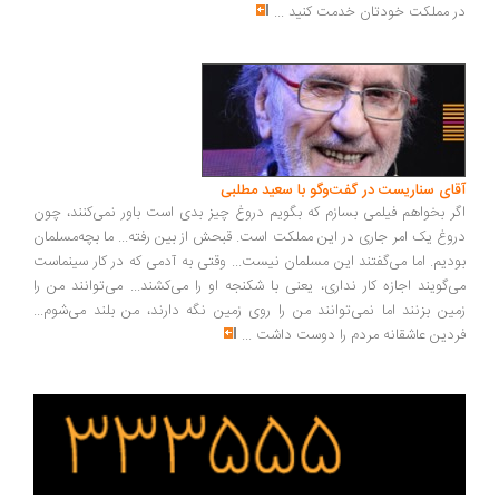
در مملکت خودتان خدمت کنید
...
آقای سناریست در گفت‌وگو با سعید مطلبی
اگر بخواهم فیلمی بسازم که بگویم دروغ چیز بدی است باور نمی‌کنند، چون
دروغ یک امر جاری در این مملکت است. قبحش از بین رفته... ما بچه‌مسلمان
بودیم. اما می‌گفتند این مسلمان نیست... وقتی به آدمی که در کار سینماست
می‌گویند اجازه کار نداری، یعنی با شکنجه او را می‌کشند... می‌توانند من را
زمین بزنند اما نمی‌توانند من را روی زمین نگه دارند، من بلند می‌شوم...
فردین عاشقانه مردم را دوست داشت
...