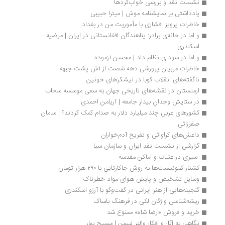
نشست نقد و بررسی خواب‌گردها
یادداشتی بر نمایشنامه موش | میترا حبیبی
خاطرات پرویز افشاری با مأموریت من در بغداد
و اما در خانه‌ی برادر: پناهندگان افغانستانی در ایران | مرضیه 
اسکندری
و اما در سودای نظام داد | محسن آزموده
خاطرات مربیان پرورشی دهه شصت از آش پشت جبهه
ناگفته‌های انقلاب کوبا در نیشکرهای خونین
ارمنستان در نقشه‌های تاریخی جهان به سعی موسسه سحاب
در ستایش وجدانِ بیدارِ جامعه | آریامن احمدی 
کشورهای عربی چند میلیارد دلار به صدام کمک کردند؟ | سامان 
صفرزائی
داعش‌های کراواتی و تفریح آدم‌خواران
گزارشی از نشست نقد ایران و سازمان سیا
 سیری در عتبات و اماکن مقدسه 
کشتار کمونیست‌ها به روش جاکارتایی با ۲۹۰ هزار تومان
وسایل تشخیص و پایش هوای مواد خطرناک
گنجینه‌هايی از هنر ایرانی در گفت‌وگو با آرزو اسکندری
ریشه‌شناسی واژگان لکی در فرهنگ باساک
خرید و فروش «رضا شاه» ممنوع شد
نگاهی به آثار و افکار والتر لیپمن | مسیح بهار