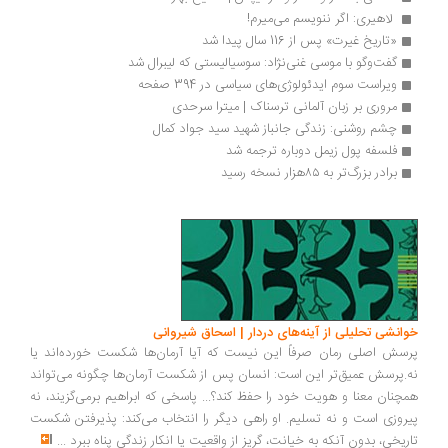
 لاهیری: اگر ننویسم می‌میرم! 
«تاریخ غیرت» پس از 116 سال پیدا شد
گفت‌وگو با موسی غنی‌نژاد: سوسیالیستی که لیبرال شد
ویراست سوم ایدئولوژی‌های سیاسی در 394 صفحه
مروری بر زبان آلمانی ترسناک | میترا سرحدی
چشم روشنی: زندگی جانباز شهید سید جواد کمال
فلسفه پول زیمل دوباره ترجمه شد
برادر بزرگ‌تر به ۸۵هزار نسخه رسید
خوانشی تحلیلی از آینه‌های دردار | اسحاق شیروانی
پرسش اصلی رمان صرفاً این نیست که آیا آرمان‌ها شکست خورده‌اند یا
نه.پرسش عمیق‌تر این است: انسان پس از شکست آرمان‌ها چگونه می‌تواند
همچنان معنا و هویت خود را حفظ کند؟... پاسخی که ابراهیم برمی‌گزیند، نه
پیروزی است و نه تسلیم. او راهی دیگر را انتخاب می‌کند: پذیرفتن شکست
تاریخی، بدون آنکه به خیانت، گریز از واقعیت یا انکار زندگی پناه ببرد
...