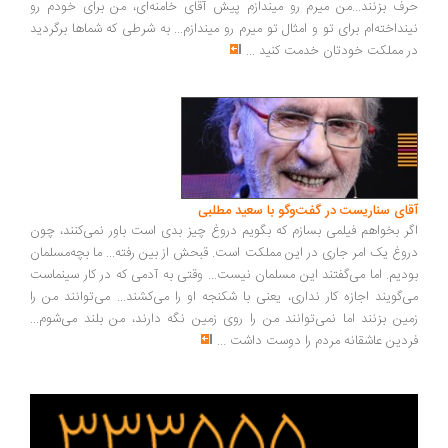
ف بزنند...من میرم رو میندازم پیش آقای خامنه‌ای، من برای خودم رو
نداخته‌ام برای تو و امثال تو میرم رو میندازم... به شرطی که شماها برگردید
 مملکت خودتان خدمت کنید
...
ای سناریست در گفت‌وگو با سعید مطلبی
ر بخواهم فیلمی بسازم که بگویم دروغ چیز بدی است باور نمی‌کنند، چون
وغ یک امر جاری در این مملکت است. قبحش از بین رفته... ما بچه‌مسلمان
دیم. اما می‌گفتند این مسلمان نیست... وقتی به آدمی که در کار سینماست
‌گویند اجازه کار نداری، یعنی با شکنجه او را می‌کشند... می‌توانند من را
ین بزنند اما نمی‌توانند من را روی زمین نگه دارند، من بلند می‌شوم...
دین عاشقانه مردم را دوست داشت
...