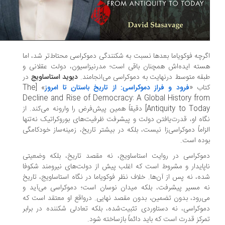
رچه فوکویاما بعدها نسبت به شکنندگی دموکراسی محتاط‌تر شد، اما
ته ایده‌اش همچنان باقی است؛ مدرنیزاسیون، دولت عقلانی و
قه متوسط درنهایت به دموکراسی می‌انجامند.
دیوید استاساویج
در
اب «
فرود و فراز دموکراسی: از تاریخ باستان تا امروز
» [The
Decline and Rise of Democracy: A Global History fro
Antiquity to Today] دقیقاً همین پیش‌فرض را وارونه می‌کند. از
اه او، قدرت‌یافتن دولت و پیشرفت ظرفیت‌های بوروکراتیک نه‌تنها
زاماً دموکراسی‌زا نیست، بلکه در بیشتر تاریخ، زمینه‌ساز خودکامگی
ده است.
وکراسی در روایت استاساویج، نه مقصد تاریخ، بلکه وضعیتی
پایدار و مشروط است که اغلب پیش از دولت‌های نیرومند شکوفا
ه، نه پس از آن‌ها. خلاف نظر فوکویاما در نگاه استاساویج، تاریخ
 مسیر پیشرفت، بلکه میدان نوسان است؛ دموکراسی می‌آید و
‌رود، بدون تضمین، بدون مقصد نهایی. درواقع او معتقد است که
وکراسی، نه دستاوردی تثبیت‌شده، بلکه تعادلی شکننده در برابر
رکز قدرت است که باید دائماً بازساخته شود.