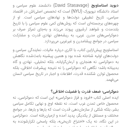
وید استاساویج
(David Stasavage) دانشمند علوم سیاسی و
استاد دانشگاه نیویورک (NYU) است که تخصص اصلی‌اش در اقتصاد
اسی، تاریخ تطبیقی دولت‌ها و نهادهای سیاسی است. او از
ره‌های برجسته‌ای است که روش‌های کمی علوم سیاسی را با تاریخ
ندمدت و شواهد آرشیوی پیوند می‌زند و به‌جای تمرکز صرف بر
وکراسی‌های مدرن غربی، به ریشه‌های نهادی قدرت و مشارکت
اسی در جوامع پیشامدرن و غیرغربی می‌پردازد.
تاساویج پیش‌ازاین کتاب، با آثاری درباره مالیات، نمایندگی سیاسی و
لت‌های اولیه شناخته شده بود و همین پیشینه باعث‌شده نگاهش
 دموکراسی نه هنجاری و آرمان‌گرایانه، بلکه تحلیلی، نهادی و گاه
بینانه باشد؛ نگاهی که دموکراسی را نه نتیجه پیشرفت اخلاقی، بلکه
صول توازن شکننده قدرت، اطلاعات و اجبار در تاریخ سیاسی انسان
‌فهمد.
وکراسی؛ ضعف قدرت یا فضیلت اخلاقی؟
ده اصلی کتاب «فرود و فراز دموکراسی» این است که دموکراسی، نه
صول خاص تمدن غرب است، نه نقطه اوج و نهایی تکامل سیاسی
ر، بلکه شکلی از سازمان‌دهی قدرت است که بارها و بارها، در جوامع
تلف و مستقل از یکدیگر، پدید آمده و ازمیان‌رفته است. دموکراسی
 این نگاه، نه یک «اختراع تاریخی»، بلکه پاسخی تکرارشونده به