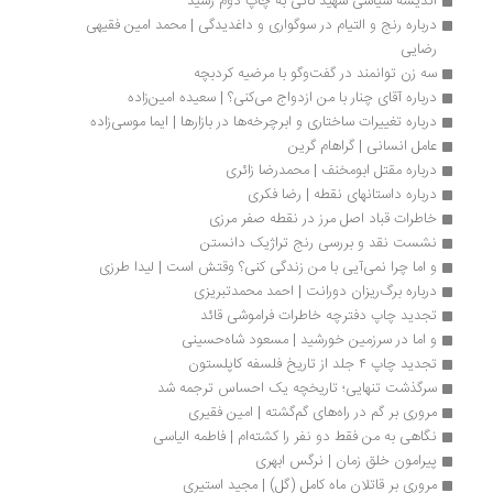
اندیشه سیاسی شهید ثانی به چاپ دوم رسید 
درباره رنج و التیام در سوگواری و داغدیدگی | محمد امین فقیهی 
رضایی
سه زن توانمند در گفت‌وگو با مرضیه کردبچه
درباره آقای چنار با من ازدواج می‌کنی؟ | سعیده امین‌زاده
درباره تغییرات ساختاری و ابرچرخه‌ها در بازارها | ایما موسی‌زاده
عامل انسانی | گراهام گرین
درباره مقتل ابومخنف | محمدرضا زائری
درباره داستانهای نقطه | رضا فکری
خاطرات قباد اصل‏ مرز در نقطه صفر مرزی
نشست نقد و بررسی رنج تراژیک دانستن
و اما چرا نمی‌آیی با من زندگی کنی؟ وقتش است | لیدا طرزی
درباره برگ‌ریزان دورانت | احمد محمدتبریزی
تجدید چاپ دفترچه خاطرات فراموشی قائد
و اما در سرزمین خورشید | مسعود شاه‏‌حسینی
تجدید چاپ ۴ جلد از تاریخ فلسفه کاپلستون 
سرگذشت تنهایی؛ تاریخچه یک احساس ترجمه شد
مروری بر گم در راه‌های گم‌گشته | امین فقیری
نگاهی به من فقط دو نفر را کشته‌ام | فاطمه الیاسی
پیرامون خلق زمان | نرگس ابهری
مروری بر قاتلان ماه کامل (گل) | مجید استیری