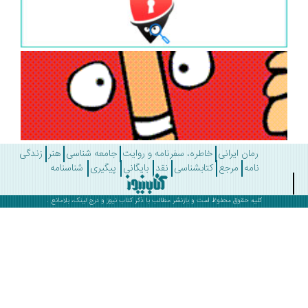
رمان ایرانی
خاطره، سفرنامه و روایت
جامعه شناسی
هنر
زندگی
نامه
مرجع
کتابشناسی
نقد
بایگانی
پیگیری
شناسنامه
کلیه حقوق محفوظ است و بازنشر مطالب با ذکر
کتاب نیوز
و درج لینک، بلامانع .