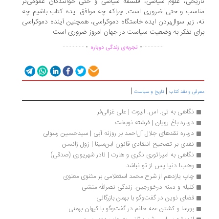
ریخی، علوم سیاسی، فلسفه سیاسی و حتی خوانندگان عمومی‌تر
اسب و حتی ضروری است. چراکه چه موافق ایده کتاب باشیم چه
، زیر سوال‌بردن ایده خاستگاه دموکراسی، همچنین آینده دموکراسی
ای تفکر به وضعیت سیاست در جهان امروز ضروری است.
.
.
...............
..............
تجربه‌ی زندگی دوباره
|
|
رفی و نقد کتاب
تاریخ و سیاست
نگاهی به تی. اس. الیوت | علی غزالی‌فر
درباره‌ باغ رویان | فرشته نوبخت
درباره نقدهای جلال آل‌احمد بر روزنه آبی | سیدحسین رسولی
نقدی بر تصحیح انتقادی قانون ابن‌سینا | ژول ژانسن
نگاهی به امپراتوری نگری و هارت | نادر شهریوری (صدقی)
وهب! دنیا پس از تو نباشد
چاپ یازدهم از شرح محمد استعلامی بر مثنوی معنوی
کلیله و دمنه درخورجین: زندگی نصرالله منشی
فضای نوین در گفت‌وگو با بهمن بازرگانی
بورسا و کشتن عمه خانم در گفت‌وگو با کیهان بهمنی