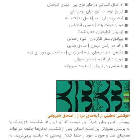
۱۳ کمال انسانی در طایر فرخ پی | مهدی گلبخش
تاریخ ترسناک اروپا برای نوجوانان
آیشمن در اورشلیم | فصل عدالت‌خانه
درباره دولت رفاه | حسین انتظامی
آیا زنان کتابخوان خطرناکند؟!
پیرامون سفر کارگردان | نیره رحمانی
و اما در ارتش فرعون | صادق وفایی
نگاهی به جاسوسان علیه آخرالزمان | سیدمحسن موسوی زاده
درباره عیار ناتمام | سمیرا سهرابی 
جاسوسی در تاریکی | سعیده امین‌زاده
انشی تحلیلی از آینه‌های دردار | اسحاق شیروانی
سش اصلی رمان صرفاً این نیست که آیا آرمان‌ها شکست خورده‌اند یا
.پرسش عمیق‌تر این است: انسان پس از شکست آرمان‌ها چگونه می‌تواند
چنان معنا و هویت خود را حفظ کند؟... پاسخی که ابراهیم برمی‌گزیند، نه