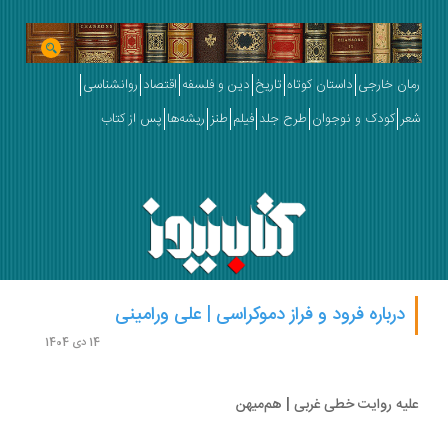
ان خارجی
داستان کوتاه
تاریخ
دین و فلسفه
اقتصاد
روانشناسی
ر
کودک و نوجوان
طرح جلد
فیلم
طنز
ریشه‌ها
پس از کتاب
درباره فرود و فراز دموکراسی | علی ورامینی
14 دی 1404
یه روایت خطی غربی | هم‌میهن