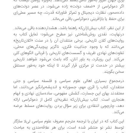
ای جهان امروز به‌طور کامل بسط نمی‌دهد. به‌ویژه روشن نیست که
ر دموکراسی از «ضعف دولت» زاده می‌شود، در عصر دولت‌های
ده‌محور، نظارت دیجیتال و تمرکز فناورانه قدرت، چه مسیر عملی‌ای
ای حفظ یا بازآفرینی دموکراسی باقی می‌ماند.
 این نظر، کتاب بیش‌ازآن‌که راهنما باشد، هشداردهنده باقی می‌ماند.
نهایت، نقدی روش‌شناختی نیز مطرح می‌شود؛ تمایل کتاب به
ایت‌های کلان تاریخی. برخی منتقدان آن را در سنت «کلان‌تاریخ»
‌دانند که با وجود جذابیت فکری، ناگزیر پیچیدگی‌های محلی،
اوت‌های نهادی ظریف و گسست‌های تاریخی را قربانی الگوهای کلی
‌کند. این رویکرد، به باور آنان، گاه باعث می‌‌شود شواهد تاریخی
شتر در خدمت تز مرکزی قرار گیرند تا اینکه خود به‌طور مستقل
ن بگویند.
رمجموع بسیاری اهالی علوم سیاسی و فلسفه سیاسی و جتی
تقدان، کتاب را اثری مهم، جسورانه و اندیشه‌برانگیز می‌دانند، اما
تقدند بهای این جسارت، کشش مفهومی، ساده‌سازی نهادی و ابهام
جاری است. کتاب بیش‌ازآن‌که نظریه‌ای کامل از دموکراسی ارائه
د، چارچوبی انتقادی برای زیر سؤال بردن روایت‌های مسلط عرضه
‌کند.
ن کتاب که در ایران با ترجمه مترجم معروف علوم سیاسی لی‌لا سازگار
سط نشر نو منتشر شده است، برای هر علاقه‌مندی به مباحث