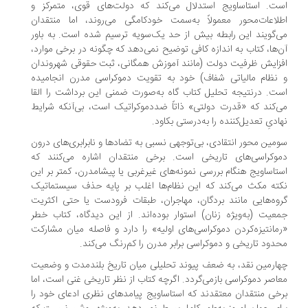
ت. استاساویج استدلال می‌کند که دولت‌های قوی، متمرکز و
لاعات‌محور معمولاً به‌سمت خودکامگی می‌روند، اما منتقدان
‌گویند این رابطه بیش از حد یک‌سویه ترسیم شده است. به باور
‌ها، کتاب به اندازه کافی توضیح نمی‌دهد که چگونه در برخی موارد،
زایش ظرفیت دولت (مانند آموزش همگانی، ثبت حقوقی شهروندان
نظام مالیاتی شفاف) خود به تقویت دموکراسی مدرن انجامیده
ت. درنتیجه تحلیل کتاب گاه به‌صورت ضمنی این برداشت را القا
‌کند که «قدرت دولتی» ذاتاً ضددموکراتیک است، بی‌آنکه شرایط
ادیِ تعدیل‌کننده را به‌درستی بکاود.
مین محور انتقادی، بی‌توجهی نسبی به تضادها و نابرابری‌های درون
وکراسی‌های تاریخی است. برخی منتقدان اشاره می‌کنند که
تاساویج هنگام بررسی نمونه‌های غیرغربی یا پیشامدرن، کمتر بر این
ته مکث می‌کند که این نظام‌ها اغلب بر پایه حذف سیستماتیک
وه‌هایی مانند بردگان، مهاجران، طبقات فرودست یا حتی اکثریت
عیت (به‌ویژه زنان) استوار بوده‌اند. از این دیدگاه، کتاب خطر
مانتیزه‌کردن دموکراسی‌های اولیه» را دارد و فاصله میان مشارکت
دود تاریخی و دموکراسی برابر مدرن را کم‌رنگ می‌کند.
ارمین نقد، به ضعف پیوند تحلیلی میان تاریخ بلندمدت و وضعیت
اصر دموکراسی بازمی‌گردد. اگرچه کتاب از نظر تاریخی غنی است، اما
خی منتقدان معتقدند که استاساویج پیامدهای نظری ادعای خود را