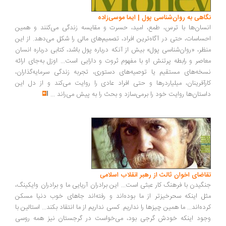
اهی به روان‌شناسی پول | ایما موسی‌زاده
سان‌ها با ترس، طمع، امید، حسرت و مقایسه زندگی می‌کنند و همین
ساسات، حتی در آگاه‌ترین افراد، تصمیم‌های مالی را شکل می‌دهد. از این
ظر، «روان‌شناسی پول» بیش از آنکه درباره پول باشد، کتابی درباره انسان
اصر و رابطه پرتنش او با مفهوم ثروت و دارایی است... اوزل به‌جای ارائه
خه‌های مستقیم یا توصیه‌های دستوری، تجربه زندگی سرمایه‌گذاران،
رآفرینان، میلیاردرها و حتی افراد عادی را روایت می‌کند و از دل این
ستان‌ها روایت خود را برمی‌سازد و بحث را به پیش می‌راند
...
اضای اخوان ثالث از رهبر انقلاب اسلامی
گیدن با فرهنگ کار عبثی است... این برادران آریایی ما و برادران وایکینگ،
ل اینکه سحرخیزتر از ما بوده‌اند و رفته‌اند جاهای خوب دنیا مسکن
ده‌اند... ما همین چیزها را نداریم. کسی نداریم از ما انتقاد بکند... استالین با
ود اینکه خودش گرجی بود، می‌خواست در گرجستان نیز همه روسی