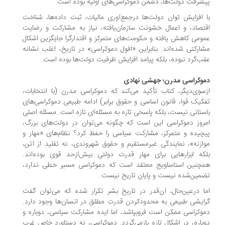
شرفت دولت‌ها، دشمن دموکراسی‌های اولیه بوده است.
 افزایش توان دولت‌ها درجمع‌آوری مالیات، ثبت داده‌ها، شناخت
تصاد، و اعمال خشونت سازمان‌یافته، نیاز به مشارکت و رضایت
ومی کاهش یافته و حکومت‌های متمرکز و اقتدارگرا جایگزین اشکال
ارکتی شده‌اند. بنابراین «افول دموکراسی» در تاریخ، اغلب نشانه
ب‌گرد نبوده، بلکه پیامد افزایش ظرفیت دولت‌ها بوده است.
وکراسی مدرن؛ جهشی نهادی
سوی‌دیگر، کتاب تأکید می‌کند که دموکراسی مدرن (با انتخابات،
کیک قوا، قانون اساسی و حقوق برابر) ادامه طبیعی دموکراسی‌های
ستانی نیست، بلکه پاسخی تازه به مسئله‌ای تازه است. مسئله اصلی
روز دموکراسی این است که چگونه می‌توان در دولت‌های بزرگ،
چیده و متمرکز، مشارکت سیاسی را حفظ کرد؟ نظام‌های «مهار و
ازنه»، نمایندگی غیرمستقیم و حقوق شهروندی، نه تقلید از آتن،
که ابزارهایی برای مهار قدرت دولتیِ بیش‌ازحد قوی بوده‌اند.
چنین استاساویج معتقد است که دموکراسی مسیر خطی ندارد،
مین‌شده نیست و پایان تاریخ نیست.
ا درعین‌حال، آن‌قدر در تاریخ بشر تکرار شده که می‌توان گفت
ایشی طبیعی به محدودکردن قدرت مطلق در انسان‌ها وجود دارد.
وکراسی ممکن است فروبپاشد، اما ایده مشارکت سیاسی، دوباره و
باره، در اشکال تازه بازمی‌گردد. دموکراسی، نه دستاورد خاص غرب