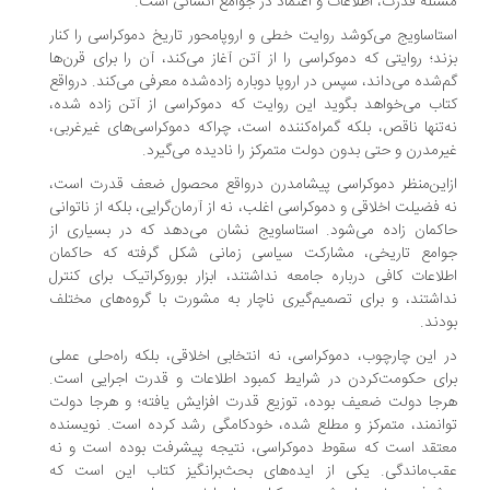
ئله قدرت، اطلاعات و اعتماد در جوامع انسانی است.
تاساویج می‌کوشد روایت خطی و اروپامحور تاریخ دموکراسی را کنار
ند؛ روایتی که دموکراسی را از آتن آغاز می‌کند، آن را برای قرن‌ها
‌شده می‌داند، سپس در اروپا دوباره زاده‌شده معرفی می‌کند. درواقع
اب می‌خواهد بگوید این روایت که دموکراسی از آتن زاده شده،
‌تنها ناقص، بلکه گمراه‌کننده است، چراکه دموکراسی‌های غیرغربی،
رمدرن و حتی بدون دولت متمرکز را نادیده می‌گیرد.
این‌منظر دموکراسی پیشامدرن درواقع محصول ضعف قدرت است،
 فضیلت اخلاقی و دموکراسی اغلب، نه از آرمان‌گرایی، بلکه از ناتوانی
کمان زاده می‌شود. استاساویج نشان می‌دهد که در بسیاری از
وامع تاریخی، مشارکت سیاسی زمانی شکل گرفته که حاکمان
لاعات کافی درباره جامعه نداشتند، ابزار بوروکراتیک برای کنترل
اشتند، و برای تصمیم‌گیری ناچار به مشورت با گروه‌های مختلف
دند.
 این چارچوب، دموکراسی، نه انتخابی اخلاقی، بلکه راه‌حلی عملی
ای حکومت‌کردن در شرایط کمبود اطلاعات و قدرت اجرایی است.
جا دولت ضعیف بوده، توزیع قدرت افزایش یافته؛ و هرجا دولت
انمند، متمرکز و مطلع شده، خودکامگی رشد کرده است. نویسنده
تقد است که سقوط دموکراسی، نتیجه پیشرفت بوده است و نه
ب‌ماندگی. یکی از ایده‌های بحث‌برانگیز کتاب این است که