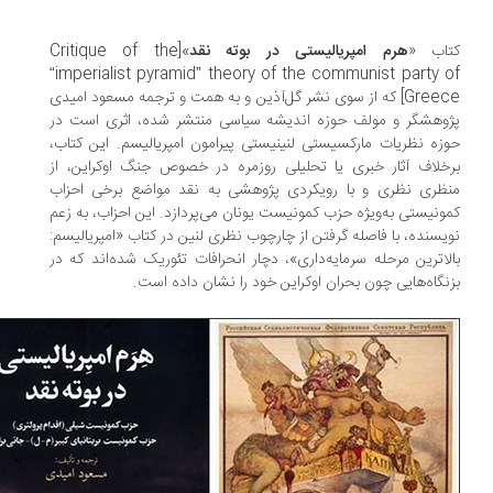
اب «
هرم امپریالیستی در بوته نقد
»[Critique of the
“imperialist pyramid” theory of the communist party 
Greece] که از سوی نشر گل‌آذین و به همت و ترجمه مسعود امیدی
وهشگر و مولف حوزه اندیشه سیاسی منتشر شده، اثری است در
زه نظریات مارکسیستی لنینیستی پیرامون امپریالیسم. این کتاب،
خلاف آثار خبری یا تحلیلی روزمره در خصوص جنگ اوکراین، از
ظری نظری و با رویکردی پژوهشی به نقد مواضع برخی احزاب
ونیستی به‌ویژه حزب کمونیست یونان می‌پردازد. این احزاب، به زعم
یسنده، با فاصله گرفتن از چارچوب نظری لنین در کتاب «امپریالیسم:
لاترین مرحله سرمایه‌داری»، دچار انحرافات تئوریک شده‌اند که در
نگاه‌هایی چون بحران اوکراین خود را نشان داده است.