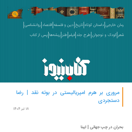
ان خارجی
داستان کوتاه
تاریخ
دین و فلسفه
اقتصاد
روانشناسی
ر
کودک و نوجوان
طرح جلد
فیلم
طنز
ریشه‌ها
پس از کتاب
مروری بر هرم امپریالیستی در بوته نقد | رضا
دستجردی
18 تیر 1404
ران در چپ جهانی | ایبنا