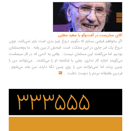
ای سناریست در گفت‌وگو با سعید مطلبی
ر بخواهم فیلمی بسازم که بگویم دروغ چیز بدی است باور نمی‌کنند، چون
وغ یک امر جاری در این مملکت است. قبحش از بین رفته... ما بچه‌مسلمان
دیم. اما می‌گفتند این مسلمان نیست... وقتی به آدمی که در کار سینماست
‌گویند اجازه کار نداری، یعنی با شکنجه او را می‌کشند... می‌توانند من را
ین بزنند اما نمی‌توانند من را روی زمین نگه دارند، من بلند می‌شوم...
دین عاشقانه مردم را دوست داشت
...