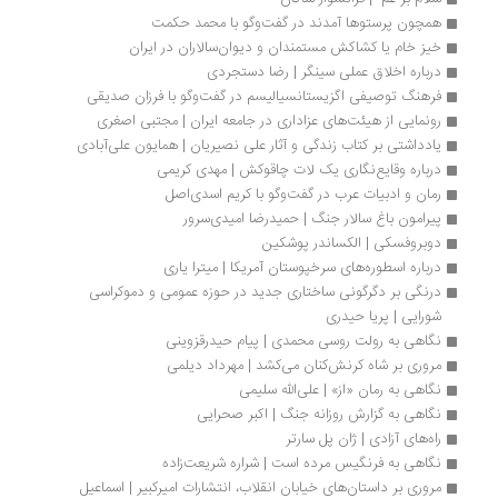
همچون پرستوها آمدند در گفت‌وگو با محمد حکمت 
خیز خام یا کشاکش مستمندان و دیوان‌سالاران در ایران
درباره اخلاق عملی سینگر | رضا دستجردی
فرهنگ توصیفی اگزیستانسیالیسم در گفت‌وگو با فرزان صدیقی
رونمایی از هیئت‌های عزاداری در جامعه ایران | مجتبی اصغری
یادداشتی بر کتاب زندگی و آثار علی نصیریان | همایون علی‌آبادی
درباره وقایع‌نگاری یک لات چاقوکش | مهدی کریمی
رمان و ادبیات عرب در گفت‌وگو با کریم اسدی‌اصل 
پیرامون باغ سالار جنگ | حمیدرضا امیدی‌سرور
دوبروفسکی | الکساندر پوشکین
درباره اسطوره‌های سرخپوستان آمریکا | میترا یاری
درنگی بر دگرگونی ساختاری جدید در حوزه عمومی و دموکراسی 
شورایی | پریا حیدری
نگاهی به رولت روسی محمدی | پیام حیدرقزوینی
مروری بر شاه کرنش‌کنان می‌کشد | مهرداد دیلمی
نگاهی به رمان «از» | علی‌الله سلیمی
نگاهی به گزارش روزانه جنگ | اکبر صحرایی
راه‌های آزادی | ژان پل سارتر
نگاهی به فرنگیس مرده است | شراره شریعت‌زاده
مروری بر داستان‌های خیابان انقلاب، انتشارات امیرکبیر | اسماعیل 