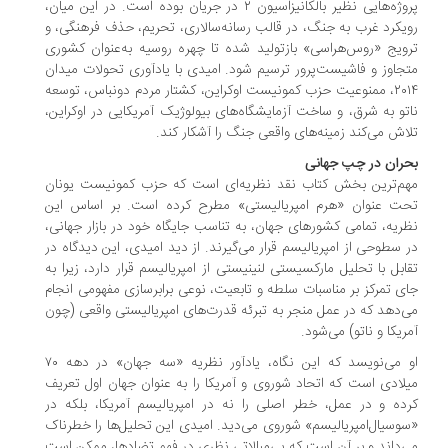
پروژه‌هایی نظیر بالکانیزاسیون ۲ در جریان بوده است. در این میان،
یکرد غرب به جنگ، در قالب رسانه‌سالاری، تحریم، حذف فرهنگی، و
ویج «روس‌هراسی» بازتولید شده تا چهره روسیه به‌عنوان کشوری
جاوز و فاشیست‌پرور ترسیم شود. امیدی با یادآوری تحولات میدان
۲۰۱۴، ممنوعیت حزب کمونیست اوکراین، کشتار مردم دونباس، توسعه
تو به شرق، و ساخت آزمایشگاه‌های بیولوژیک آمریکایی در اوکراین،
اش می‌کند زمینه‌های واقعی جنگ را آشکار کند.
ران در چپ جهانی
م‌ترین بخش کتاب نقد نظریه‌ای است که حزب کمونیست یونان
ت عنوان «هرم امپریالیستی» مطرح کرده است. بر اساس این
ریه، تمامی کشورهای جهان، به تناسب جایگاه خود در بازار جهانی،
 سطوحی از امپریالیسم قرار می‌گیرند. از دید امیدی، این دیدگاه در
ابل با تحلیل مارکسیستی لنینیستی از امپریالیسم قرار دارد، زیرا به
ی تمرکز بر مناسبات سلطه و تابعیت، نوعی برابرسازی مفهومی انجام
‌دهد که در عمل منجر به تبرئه قدرت‌های امپریالیستی واقعی (چون
ریکا و ناتو) می‌شود.
او می‌نویسد که این نگاه، یادآور نظریه «سه جهان» در دهه ۷۰
لادی است که اتحاد شوروی و آمریکا را به عنوان جهان اول تعریف
ده و در عمل، خطر اصلی را نه در امپریالیسم آمریکا، بلکه در
وسیال‌امپریالیسم» شوروی می‌دید. امیدی این تحلیل‌ها را خطرناک
‌داند و بر آن است که بی‌مبالاتی نظری در فهم تضادها، ممکن است