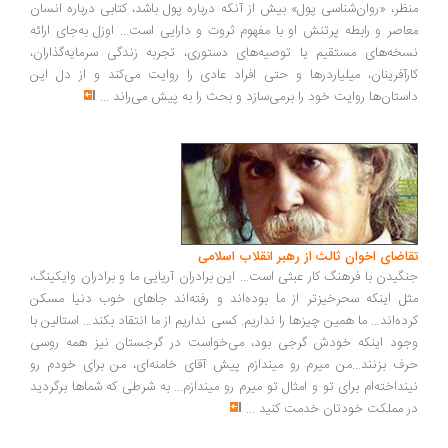
ظر، «روان‌شناسی پول» بیش از آنکه درباره پول باشد، کتابی درباره انسان
اصر و رابطه پرتنش او با مفهوم ثروت و دارایی است... اوزل به‌جای ارائه
خه‌های مستقیم یا توصیه‌های دستوری، تجربه زندگی سرمایه‌گذاران،
رآفرینان، میلیاردرها و حتی افراد عادی را روایت می‌کند و از دل این
ستان‌ها روایت خود را برمی‌سازد و بحث را به پیش می‌راند
...
اضای اخوان ثالث از رهبر انقلاب اسلامی
گیدن با فرهنگ کار عبثی است... این برادران آریایی ما و برادران وایکینگ،
ل اینکه سحرخیزتر از ما بوده‌اند و رفته‌اند جاهای خوب دنیا مسکن
ده‌اند... ما همین چیزها را نداریم. کسی نداریم از ما انتقاد بکند... استالین با
ود اینکه خودش گرجی بود، می‌خواست در گرجستان نیز همه روسی
ف بزنند...من میرم رو میندازم پیش آقای خامنه‌ای، من برای خودم رو
نداخته‌ام برای تو و امثال تو میرم رو میندازم... به شرطی که شماها برگردید
 مملکت خودتان خدمت کنید
...