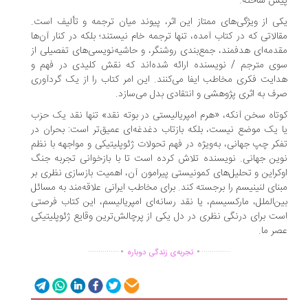
ش ساخته.
ی از ویژگی‌های ممتاز این اثر، پیوند میان ترجمه و تألیف است.
الاتی که در کتاب آمده، تنها ترجمه خام نیستند؛ بلکه در کنار آن‌ها
دمه‌ای هدفمند، جمع‌بندی روشنگر، و حاشیه‌نویسی‌های تفصیلی از
ی مترجم / نویسنده ارائه شده‌اند که نقش کلیدی در فهم و
ایت فکری مخاطب ایفا می‌کنند. این امر کتاب را از یک گردآوری
ف به اثری پژوهشی و انتقادی بدل می‌سازد.
تاه سخن آنکه، «هرم امپریالیستی در بوته نقد» تنها نقد یک حزب
 یک موضع نیست، بلکه بازتاب دغدغه‌ای عمیق‌تر است: بحران در
کر چپ جهانی، به‌ویژه در فهم تحولات ژئوپلیتیکی و مواجهه با نظم
ین جهانی. نویسنده تلاش کرده است تا با بازخوانی تجربه جنگ
کراین و تحلیل‌های کمونیستی پیرامون آن، اهمیت بازسازی نظری بر
نای لنینیسم را برجسته کند. برای مخاطب ایرانی علاقه‌مند به مسائل
ن‌الملل، مارکسیسم، یا نقد رسانه‌ای امپریالیسم، این کتاب فرصتی
ت برای درنگی نظری در دل یکی از پرچالش‌ترین وقایع ژئوپلیتیکی
ر ما.
.
.
...............
..............
تجربه‌ی زندگی دوباره