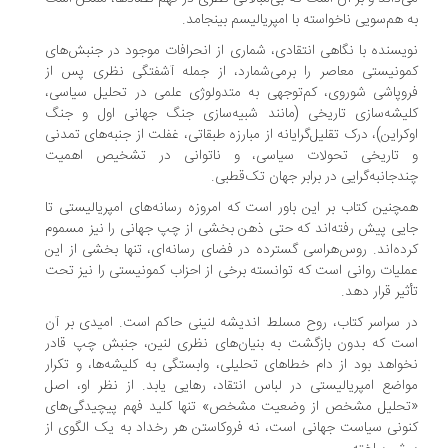
 هم‌سویی ناخواسته با امپریالیسم بینجامد.
یسنده با نگاهی انتقادی، شماری از انحرافات موجود در جنبش‌های
ونیستی معاصر را برمی‌شمارد، از جمله آشفتگی نظری پس از
وپاشی شوروی، کم‌توجهی به متدولوژی علمی در تحلیل سیاسی،
یشه‌سازی تاریخی (مانند شبیه‌سازی جنگ جهانی اول و جنگ
کراین)، درک تقلیل‌گرایانه از مبارزه طبقاتی، غفلت از جنبه‌های تمدنی
تاریخی تحولات سیاسی، و ناتوانی در تشخیص اهمیت
دجانبه‌گرایی در برابر جهان تک‌قطبی.
چنین کتاب بر این باور است که امروزه رسانه‌های امپریالیستی تا
یی پیش رفته‌اند که حتی ذهن بخشی از چپ جهانی را نیز مسموم
ده‌اند. روس‌هراسی گسترده در فضای رسانه‌ای، تنها بخشی از این
لیات روانی است که توانسته برخی از احزاب کمونیستی را نیز تحت
ثیر قرار دهد.
 سراسر کتاب، روح مسلط اندیشه لنینی حاکم است. امیدی بر آن
ت که بدون بازگشت به بنیان‌های نظری لنین، جنبش چپ قادر
واهد بود از دام خطاهای تحلیلی، وابستگی به کلیشه‌ها، و تکرار
اضع امپریالیستی در لباس انتقاد، رهایی یابد. از نظر او، اصل
حلیل مشخص از وضعیت مشخص» تنها کلید فهم پیچیدگی‌های
ونی سیاست جهانی است، نه فروکاستن هر رخداد به یک الگوی از