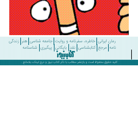
رمان ایرانی
خاطره، سفرنامه و روایت
جامعه شناسی
هنر
زندگی
نامه
مرجع
کتابشناسی
نقد
بایگانی
پیگیری
شناسنامه
کلیه حقوق محفوظ است و بازنشر مطالب با ذکر
کتاب نیوز
و درج لینک، بلامانع .