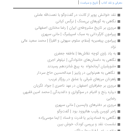
|
|
رفی و نقد کتاب
تاریخ و سیاست
نقد خوانش پوپر از کانت در گفت‌وگو با نعمت‌الله عاملی
نگاهی به گورهای بی‌سنگ | نرگس کیانی
مروری بر تاریخ مشروطه‌ی ایران | رضا مختاری اصفهانی
پیرامون کارگردانی به سبک اسپیلبرگ | مانی سپهری
پیرامون پیغمبریه (سلام، سلوم، سهولی و القیا) | محمد سعید عالی 
نژاد
به یاد راوی کوچه نقاش‌ها | عاطفه جعفری
نگاهی به داستان‌های خانوادگی | نیلوفر اجری 
«شورشیان آرمانخواه  به پیچ شانزدهم رسیدند
 نگاهی به هم‌نوایی در پاییز | عبدالحسین حاج سردار
راهزنان مرزهای شرقی یا عشق در روزگار غریب 
مروری بر جغرافیای اصفهان در عهد ناصری | جواد لگزیان
درباره رنج و التیام در سوگواری و داغدیدگی | محمد امین فقیهی 
رضایی
مروری بر دفتر‌های واپسین | مانی سپهری
راجر کورمن رقیب هالیوود بود | گفت‌وگو
نگاهی به فسادپذیر یا قدرت و فساد | ایما موسی‌زاده
نشست نقد و بررسی کودک خوش بین
سلام بر غم  | فرانسواز ساگان