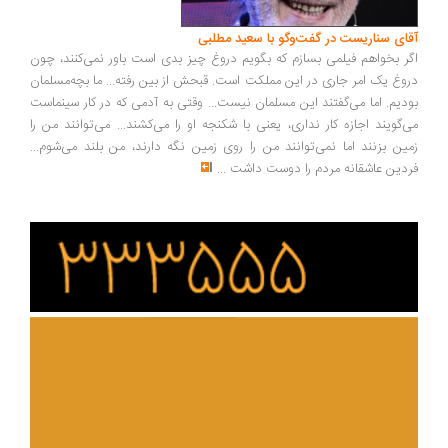
ای سناریست در گفت‌وگو با سعید مطلبی
ر بخواهم فیلمی بسازم که بگویم دروغ چیز بدی است باور نمی‌کنند، چون
وغ یک امر جاری در این مملکت است. قبحش از بین رفته... ما بچه‌مسلمان
دیم. اما می‌گفتند این مسلمان نیست... وقتی به آدمی که در کار سینماست
‌گویند اجازه کار نداری، یعنی با شکنجه او را می‌کشند... می‌توانند من را
ین بزنند اما نمی‌توانند من را روی زمین نگه دارند، من بلند می‌شوم...
دین عاشقانه مردم را دوست داشت
...