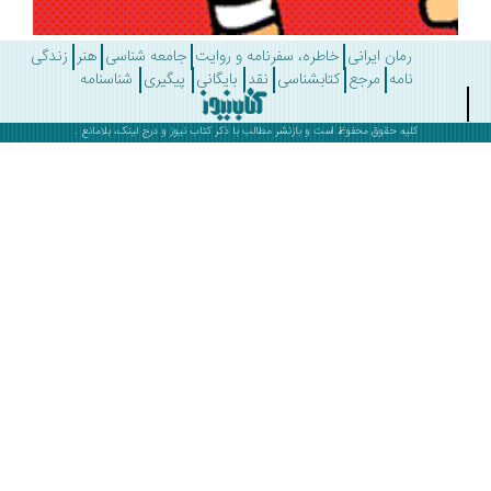
رمان ایرانی
خاطره، سفرنامه و روایت
جامعه شناسی
هنر
زندگی
نامه
مرجع
کتابشناسی
نقد
بایگانی
پیگیری
شناسنامه
کلیه حقوق محفوظ است و بازنشر مطالب با ذکر
کتاب نیوز
و درج لینک، بلامانع .