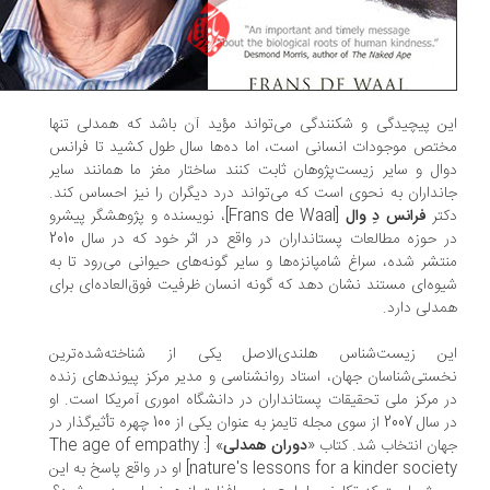
ن پیچیدگی و شکنندگی می‌تواند مؤید آن باشد که همدلی تنها
تص موجودات انسانی است، اما ده‌ها سال طول کشید تا فرانس
ال و سایر زیست‌پژوهان ثابت کنند ساختار مغز ما همانند سایر
نداران به نحوی است که می‌تواند درد دیگران را نیز احساس کند.
تر
فرانس دِ وال
[Frans de Waal]، نویسنده و پژوهشگر پیشرو
در حوزه مطالعات پستانداران در واقع در اثر خود که در سال 2010
تشر شده، سراغ شامپانزه‌ها و سایر گونه‌های حیوانی می‌رود تا به
وه‌ای مستند نشان دهد که گونه انسان ظرفیت فوق‌العاده‌ای برای
دلی دارد.
ن زیست‌شناس هلندی‌الاصل یکی از شناخته‌شده‌ترین
ستی‌شناسان جهان، استاد روانشناسی و مدیر مرکز پیوندهای زنده
 مرکز ملی تحقیقات پستانداران در دانشگاه اموری آمریکا است. او
در سال 2007 از سوی مجله تایمز به عنوان یکی از 100 چهره تأثیرگذار در
ان انتخاب شد. کتاب «
دوران همدلی
» [The age of empathy :
nature's lessons for a kinder society] او در واقع پاسخ به این