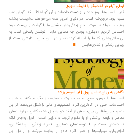
ونای آرام در گفت‌وگو با فاروک شهیچ
یی انسان‌ها ترمزِ خود را از دست داده‌اند و آن کُدِ اخلاقی که نگهبان عقل
یم بود، فروریخته است. در دنیای امروز، همه می‌خواهند فاشیست باشند؛
نی می‌خواهند نفرت، محورِ زندگی‌شان باشد... ما با گوشت و پوست خود
ساس کردیم «دیگری» بودن چه معنایی دارد... نوشتن پاسخی است به
‌عدالتی‌هایی که ما را احاطه کرده‌اند، و در عین حال، ستایشی است از
بایی زندگی و شادی‌هایش
...
اهی به روان‌شناسی پول | ایما موسی‌زاده
سان‌ها با ترس، طمع، امید، حسرت و مقایسه زندگی می‌کنند و همین
ساسات، حتی در آگاه‌ترین افراد، تصمیم‌های مالی را شکل می‌دهد. از این
ظر، «روان‌شناسی پول» بیش از آنکه درباره پول باشد، کتابی درباره انسان
اصر و رابطه پرتنش او با مفهوم ثروت و دارایی است... اوزل به‌جای ارائه
خه‌های مستقیم یا توصیه‌های دستوری، تجربه زندگی سرمایه‌گذاران،
رآفرینان، میلیاردرها و حتی افراد عادی را روایت می‌کند و از دل این