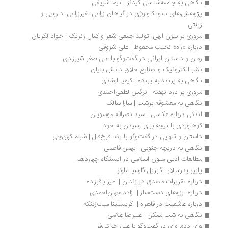
نگاهی به جامعه‌شناسی گیدنز | نیما شریفی
پژوهش‌های نانوتکنولوژی در گیاهان زراعی، غیرزراعی، دارویی و 
زینتی
مروری بر بیژن الهی: تولید جمعی شعر و کمال ژنریک | جواد لگزیان
درباره «راه» نجیب محفوظ | علی شروقی
رمان و داستان ایرانی در گفت‌وگو با علی‌اصغر شیرزادی
نشر الکترونیک و صنایع خلاق دانش بنیان
نگاهی به پرنده به پرنده | کیمیا ارشدی
مروری بر درد نهفته | نرگس لطفی‌احمدی
نگاهی به معشوقه برشت | سارا سالک
اندکی درباره عکاسی | سید نصرالله موسویان
کوهنوردی با نیچه برای رسیدن به خود
داستان و تنهایی در گفت‌وگو با رضا فرخ‌فال | شبنم کهن‌چی
نگاهی به دریچه جنوبی | بهمن فاطمی
مطالعات ادبی متون اسلامی در ایستگاه چهاردهم
پاییز پدرسالار | گابریل گارسیا مارکز
درباره تقریرات مصدق در زندان | امیر باقرزاده
درباره آرزوهای دست‌ساز | آزاده جهان‌احمدی
درباره عاشقیت در قاهره |  کریستینا میت‌زینکه
نگاهی به شب ممکن | علیرضا غلامی
وای ددم وای در گفت‌وگو با علی خزائی‌فر