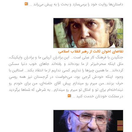
ستان‌ها روایت خود را برمی‌سازد و بحث را به پیش می‌راند
...
اضای اخوان ثالث از رهبر انقلاب اسلامی
گیدن با فرهنگ کار عبثی است... این برادران آریایی ما و برادران وایکینگ،
ل اینکه سحرخیزتر از ما بوده‌اند و رفته‌اند جاهای خوب دنیا مسکن
ده‌اند... ما همین چیزها را نداریم. کسی نداریم از ما انتقاد بکند... استالین با
ود اینکه خودش گرجی بود، می‌خواست در گرجستان نیز همه روسی
ف بزنند...من میرم رو میندازم پیش آقای خامنه‌ای، من برای خودم رو
نداخته‌ام برای تو و امثال تو میرم رو میندازم... به شرطی که شماها برگردید
 مملکت خودتان خدمت کنید
...