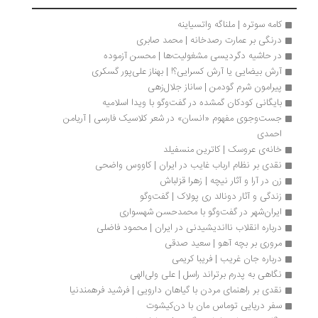
کامه سوتره | ملناگه واتسیاینه
درنگی بر عمارت رصدخانه | محمد صابری
در حاشیه دگردیسی مشغولیت‌ها | محسن آزموده
آرش بیضایی یا آرش کسرایی؟! | بهناز علی‌پور گسکری
پیرامون شرم گودمن | ساناز جلال‌زهی
بایگانی کودکان گمشده در گفت‌وگو با ویدا اسلامیه
جست‌وجوی مفهوم «انسان» در شعر کلاسیک فارسی | آریامن 
احمدی
خانه‌ی عروسک | کاترین منسفیلد
نقدی بر نظام ارباب غایب در ایران | کاووس واضحی
زن در آرا و آثار نیچه | زهرا قزلباش
زندگی و آثار دونالد ری پولاک | گفت‌وگو
ایران‌شهر در گفت‌وگو با محمدحسن شهسواری
درباره انقلاب نااندیشیدنی در ایران | محمود فاضلی
مروری بر بچه آهو | سعید صدقی
درباره جان غریب | فریبا کریمی
نگاهی به پدرم برتراند راسل | علی ولی‌الهی
نقدی بر راهنمای مردن با گیاهان دارویی | فرشید فرهمندنیا
سفر دریایی توماس مان با دن‌کیشوت