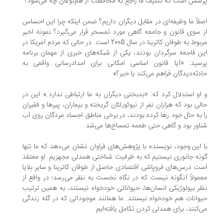
سش است که تکلیف ما راجع به محافظت از هم‌نوعان چه می‌شود؟
لاً ما وظیفه‌ای در مقابل دیگران داریم؟ ضمن اینکه چرا این احساس
 سوی قانون و جامعه گاهی مورد تمسخر قرار می‌گیرد؟ نمونه اخیر
مربوط به طوفان کاترینا در سال 2005 است. در حالی که مردم آمریکا در
ن فاجعه سرگردان بودند، یکی از شبکه‌های خبری از مهمان برنامه
سید: «آیا قانون اساسی امکانی برای امدادرسانی واقعی به
دثه‌دیدگان فراهم می‌کند یا خیر؟»
او استدلال کرد که: «بدبختی دیگران به ما ارتباطی ندارد.»‌ این در
لی بود که هزاران نفر از نیوئورلئان گریخته و بیماران، پیرها و فقیران
 به حال خود رها کرده بودند، در برخی مناطق اجساد مردگان روی آب
اور بود و گاهی حتی طعمه تمساح‌ها می‌شد.
 این وجود، نویسنده با پژوهش‌های فراوان نشان می‌دهد که ما تنها
نه جانوری نیستیم که به ظرفیت شناختی همدلی مجهزیم. او معتقد
ت درس‌های فروپاشی اقتصادی حاصل از طوفان کاترینا و سایر بلایا
مولاً آنگونه نیست که در نگاه نخست به نظر می‌رسد؛ در واقع از
ر بیولوژیکی انسان‌ها، حیواناتی خودخواه نیستند، به همین ترتیب
وانات هم خودخواه نیستند. ما همانند موجوداتی که در گله زندگی
‌کنند، برای همدلی کردن تکامل یافته‌ایم.