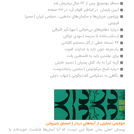
مسافر بوسویچ پس از 82 سال پرفروش شد
آیین یارسان: در اساطیر اقوام کُرد در ۲۱۲ صفحه
پیرامون جریان‌ها و سازمان‌های مذهبی ـ سیاسی ایران | سمیرا 
قزوینی
درباره دهلیزهای بی‌خوابی | مهرانگیز اشراقی
از مکتب‌خانه تا مدرسه | مهدی توکلی
۴۴ نسخه خطی از آثار محتشم کاشانی
یک‌جرعه خون تازه یا خداوند الموت
برای نوشتن، باید به فلسطین رفت 
گریه کن! به یاد کلنل پسیان | نسیم خلیلی
درباره شبح میکونوس | مجتبی رحماندوست
نگاهی به دمکراسی گفت‌وگویی | شهاب دلیلی
انشی تحلیلی از آینه‌های دردار | اسحاق شیروانی
سش اصلی رمان صرفاً این نیست که آیا آرمان‌ها شکست خورده‌اند یا