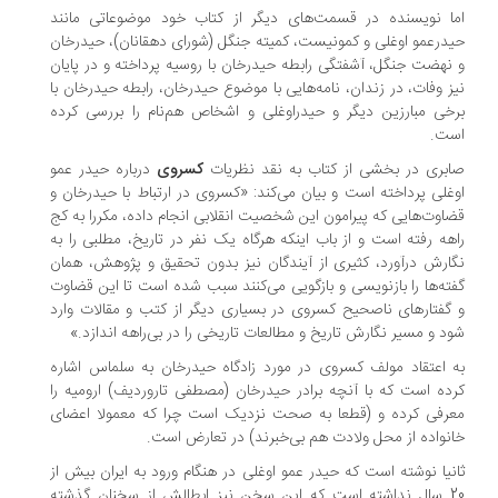
ا نویسنده در قسمت‌های دیگر از کتاب خود موضوعاتی مانند
درعمو اوغلی و کمونیست، کمیته جنگل (شورای دهقانان)، حیدرخان
نهضت جنگل، آشفتگی رابطه حیدرخان با روسیه پرداخته و در پایان
ز وفات، در زندان، نامه‌هایی با موضوع حیدرخان، رابطه حیدرخان با
خی مبارزین دیگر و حیدراوغلی و اشخاص هم‌نام را بررسی کرده
ت.
بری در بخشی از کتاب به نقد نظریات
کسروی
درباره حیدر عمو
غلی پرداخته است و بیان می‌کند: «کسروی در ارتباط با حیدرخان و
اوت‌هایی که پیرامون این شخصیت انقلابی انجام داده، مکررا به کج
هه رفته است و از باب اینکه هرگاه یک نفر در تاریخ، مطلبی را به
ارش درآورد، کثیری از آیندگان نیز بدون تحقیق و پژوهش، همان
ته‌ها را بازنویسی و بازگویی می‌کنند سبب شده است تا این قضاوت
گفتارهای ناصحیح کسروی در بسیاری دیگر از کتب و مقالات وارد
د و مسیر نگارش تاریخ و مطالعات تاریخی را در بی‌راهه اندازد.»
 اعتقاد مولف کسروی در مورد زادگاه حیدرخان به سلماس اشاره
ده است که با آنچه برادر حیدرخان (مصطفی تاروردیف) ارومیه را
رفی کرده و (قطعا به صحت نزدیک است چرا که معمولا اعضای
نواده از محل ولادت هم بی‌خبرند) در تعارض است.
نیا نوشته است که حیدر عمو اوغلی در هنگام ورود به ایران بیش از
20 سال نداشته است که این سخن نیز ابطالش از سخنان گذشته