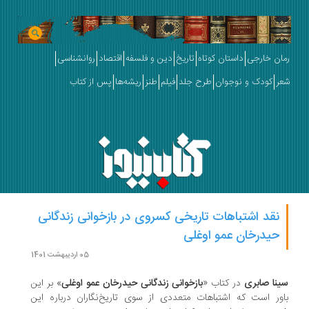
ان خارجی
داستان کوتاه
تاریخ
دین و فلسفه
اقتصاد
روانشناسی
ر
کودک و نوجوان
طرح جلد
فیلم
طنز
ریشه‌ها
پس از کتاب
نقد اشتباهات تاریخی کسروی در بازخوانی زندگانی
حیدرخان عمو اوغلی
05 اردیبهشت 1401
نا صابری
در کتاب «
بازخوانی زندگانی حیدرخان عمو اوغلی
» بر این
ور است که اشتباهات متعددی از سوی تاریخ‌نگاران درباره این