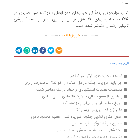
ت.
اب «بازخوانی زندگانی حیدرخان عمو اوغلی» نوشته سینا صابری در
275 صفحه به بهای 175 هزار تومان از سوی نشر موسسه آموزشی
لیفی ارشدان منتشر شده است.
.
.
..............
...............
هر روز با کتاب
|
ریخ و سیاست
فلسفه مجازات‌های قرآن در 8 فصل
چرا باید «روایت جنگ در دل جنگ» را خواند؟ | محمدرضا زائری
ممنوعیت عملیات استشهادی و جهاد در فقه معاصر شیعه
پیرامون از سقوط مالی تا رکود اقتصادی | علی عبادی
تاریخ معاصر ایران با چاپ پانزدهم آمد
دکتر ژیواگو | بوریس پاسترناک
اصول فکری تشیع چگونه تئوریزه شد |  عظیم محمودآبادی
سه زن در گفت‌وگو با ثریا ام. لین
یادداشتی بر نمایشنامه موش | میترا حبیبی
نشست نقد و بررسی قدرت و فساد