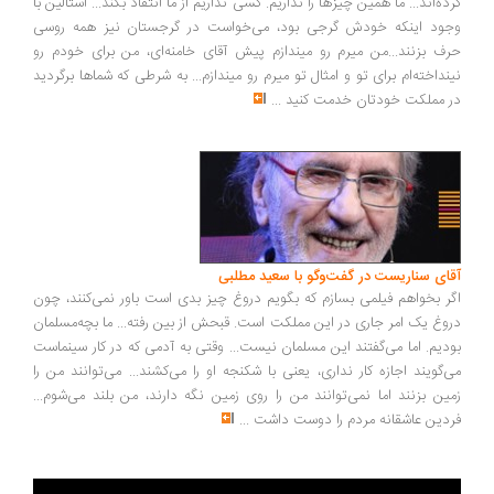
ده‌اند... ما همین چیزها را نداریم. کسی نداریم از ما انتقاد بکند... استالین با
ود اینکه خودش گرجی بود، می‌خواست در گرجستان نیز همه روسی
ف بزنند...من میرم رو میندازم پیش آقای خامنه‌ای، من برای خودم رو
نداخته‌ام برای تو و امثال تو میرم رو میندازم... به شرطی که شماها برگردید
 مملکت خودتان خدمت کنید
...
ای سناریست در گفت‌وگو با سعید مطلبی
ر بخواهم فیلمی بسازم که بگویم دروغ چیز بدی است باور نمی‌کنند، چون
وغ یک امر جاری در این مملکت است. قبحش از بین رفته... ما بچه‌مسلمان
دیم. اما می‌گفتند این مسلمان نیست... وقتی به آدمی که در کار سینماست
‌گویند اجازه کار نداری، یعنی با شکنجه او را می‌کشند... می‌توانند من را
ین بزنند اما نمی‌توانند من را روی زمین نگه دارند، من بلند می‌شوم...
دین عاشقانه مردم را دوست داشت
...