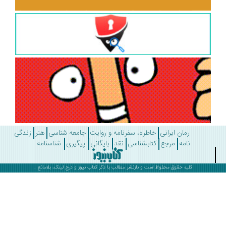
رمان ایرانی
خاطره، سفرنامه و روایت
جامعه شناسی
هنر
زندگی
نامه
مرجع
کتابشناسی
نقد
بایگانی
پیگیری
شناسنامه
کلیه حقوق محفوظ است و بازنشر مطالب با ذکر
کتاب نیوز
و درج لینک، بلامانع .