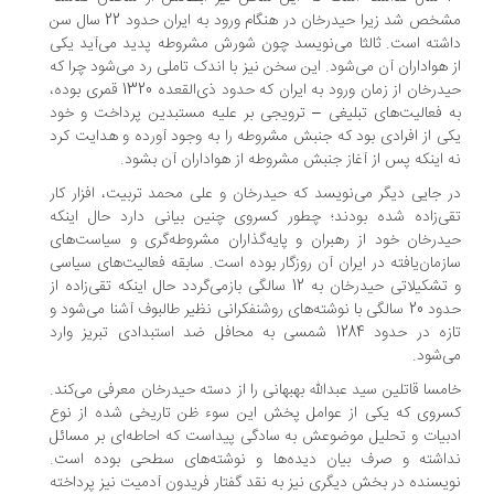
مشخص شد زیرا حیدرخان در هنگام ورود به ایران حدود 22 سال سن
شته است. ثالثا می‌نویسد چون شورش مشروطه پدید می‌آید یکی
 هواداران آن می‌‌شود. این سخن نیز با اندک تاملی رد می‌شود چرا که
حیدرخان از زمان ورود به ایران که حدود ذی‌القعده 1320 قمری بوده،
 فعالیت‌های تبلیغی – ترویجی بر علیه مستبدین پرداخت و خود
ی از افرادی بود که جنبش مشروطه را به وجود آورده و هدایت کرد
 اینکه پس از آغاز جنبش مشروطه از هواداران آن بشود.
 جایی دیگر می‌نویسد که حیدرخان و علی محمد تربیت، افزار کار
ی‌زاده شده بودند؛ چطور کسروی چنین بیانی دارد حال اینکه
درخان خود از رهبران و پایه‌گذاران مشروطه‌گری و سیاست‌های
زمان‌یافته در ایران آن روزگار بوده است. سابقه فعالیت‌های سیاسی
و تشکیلاتی حیدرخان به 12 سالگی باز‌می‌گردد حال اینکه تقی‌زاده از
حدود 20 سالگی با نوشته‌های روشنفکرانی نظیر طالبوف آشنا می‌شود و
تازه در حدود 1284 شمسی به محافل ضد استبدادی تبریز وارد
‌شود.
مسا قاتلین سید عبدالله بهبهانی را از دسته حیدرخان معرفی می‌کند.
روی که یکی از عوامل پخش این سوء ظن تاریخی شده از نوع
بیات و تحلیل موضوعش به سادگی پیداست که احاطه‌ای بر مسائل
اشته و صرف بیان دیده‌ها و نوشته‌های سطحی بوده است.
یسنده در بخش دیگری نیز به نقد گفتار فریدون آدمیت نیز پرداخته