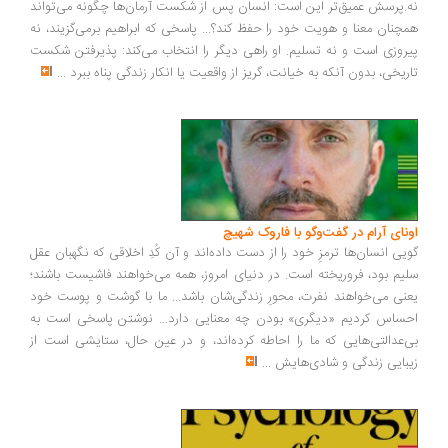
.پرسش عمیق‌تر این است: انسان پس از شکست آرمان‌ها چگونه می‌تواند
چنان معنا و هویت خود را حفظ کند؟... پاسخی که ابراهیم برمی‌گزیند، نه
روزی است و نه تسلیم. او راهی دیگر را انتخاب می‌کند: پذیرفتن شکست
ریخی، بدون آنکه به خیانت، گریز از واقعیت یا انکار زندگی پناه ببرد
...
ونای آرام در گفت‌وگو با فاروک شهیچ
یی انسان‌ها ترمزِ خود را از دست داده‌اند و آن کُدِ اخلاقی که نگهبان عقل
یم بود، فروریخته است. در دنیای امروز، همه می‌خواهند فاشیست باشند؛
نی می‌خواهند نفرت، محورِ زندگی‌شان باشد... ما با گوشت و پوست خود
ساس کردیم «دیگری» بودن چه معنایی دارد... نوشتن پاسخی است به
‌عدالتی‌هایی که ما را احاطه کرده‌اند، و در عین حال، ستایشی است از
بایی زندگی و شادی‌هایش
...