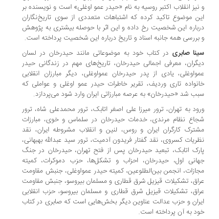
نیز انقلاب اکتبر روسیه به نام «حیدر عمو اوغلی» است و نویسنده بر
ن موضوع تاکید کرده که اشتباهات متعددی از سوی تاریخ‌نگاران
باره این شخصیت رخ داده و این اثر با حوصله بیشتری به پژوهش
بررسی همه جانبه اسناد و تاریخ درباره این شخصیت پرداخته است.
نا صابری
در کتاب خود به موضوعاتی مانند حیدرخان در لسان
گران، معرفی اجمالی حیدرخان، تاریخ‌های مهم در زندگانی حیدر
واوغلی، یادی از پدر حیدرخان عمواوغلی، دیگر مبارزان انقلابی
نواده تاری وردیف، تقریر خاطرات حیدر عمو اوغلی و عواملی که
ب شد «حیدرخان» به عرصه مبارزاتی ایران وارد شود می‌پردازد.
ود به تهران، ترور میرزا علی اصغر اتابک، ترور محمدعلی شاه، ترور
اع نظام مرندی، خدمات حیدرخان در سلماس و خوی، مبارزات
ترک کارگران ایران و روس، لنین و انقلاب مشروطه ایران، نقد
ریات کسروی، نقد گفتار فریدون آدمیت، ترور سید عبدالله بهبهانی،
رک اتابک، تبعید حیدرخان پس از فتح تهران، حیدرخان در جنگ
انی اول، حیدرخان، احزاب و تشکل‌ها، حزب دموکرات، کمیته
ازات، انجمن بین‌الطلوعین، کمیته حیدر عمواوغلی، جنبش مقاومت
اق، تشکیلات قیزیل شرق قطاری و مسلمان بیروسو، جنبش مقاومت
اق، تشکیلات قیزیل شرق قطاری و مسلمان بیروسو، حزب انقلابی
ران و حزب عدالت عناوین دیگر بخش‌هایی است که صابری در کتاب
د به آن پرداخته است.