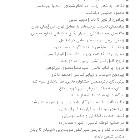
نگاهی به ذهن روسی در نظام شوروی | مجتبا پورمحسن
محمود حکیمی درگذشت
پبرامون از کویر تا دلتا | مجید فنایی
پیامدهای تحریف ترجیحات یا حقایق نهان، دروغ‌های عیان
120 سال عقب ماندگی و چهار الگوی حکمرانی | داود فیرحی
زندگی بی‌بی مرضیه میررضایی در ۵ فصل 
زندگی کارل مارکس در گفت‌وگو با احمد تدین
درباره مردی که همه چیز می‌دانست | الهام قاسمی
تاریخ کامل نسل‌کشی ارمنیان در دو جلد
مروری بر کتاب تالش | سیدصدرا موسوی دیزکوهی	
پیرامون سیاست و زیبایی‌شناسی | محمد ذاکری
برگزیدگان پانزدهمین جشنواره فارابی: فقه‌الاخلاق سوم شد
سه‌زن، سه جنگ در چاپ دوم شهریور داغ
 بازگشت زرتشت: 20 نامه از هسه 
نظریه قانون اساسی در آثار اوانجلوس ونیزلوس منتشر شد
 ترجمه‌ی تنها تفسیر قرآن به قلم ابن‌عربی 
کشف حجاب رضاخانی و دختر موشرابی
در حاشیه توطئه کرملین | شهرام همت‌زاده 
نشست نقد و بررسی سیر تطور هویت‌یابی شیعیان تا پایان 
مکتب شیعی بغداد