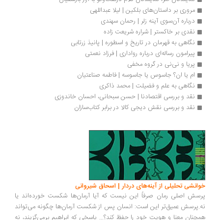
مروری بر داستان‌های بلکین | لیلا عبداللهی
درباره‌ آن‌سوی آینه زلر | رحمان سهندی
نقدی بر خاکستر | شراره شریعت زاده
نگاهی به قهرمان در تاریخ و اسطوره | پانیذ زرتابی
پیرامون رساله‌ای درباره رواداری | فرزاد نعمتی
پریا و نی‌نی در گروه مخفی
ام یا ان؟ جاسوس یا جاسوسه | فاطمه صناعتیان
نگاهی به علم و فضیلت | محمد ذاکری
نقد و بررسی اقتصادنا | حسن سبحانی، احسان خاندوزی
نقد و بررسی نقش دیجی کالا در برابر کتاب‌سازان
انشی تحلیلی از آینه‌های دردار | اسحاق شیروانی
سش اصلی رمان صرفاً این نیست که آیا آرمان‌ها شکست خورده‌اند یا
.پرسش عمیق‌تر این است: انسان پس از شکست آرمان‌ها چگونه می‌تواند
چنان معنا و هویت خود را حفظ کند؟... پاسخی که ابراهیم برمی‌گزیند، نه