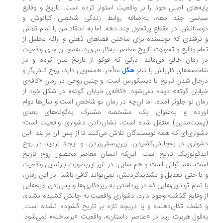
یه‌های اصلی‌ خود را بر واقعیت استوار کرده است، تاریخ و وقایع
اسی چند دهه، به‌اضافه روابط زندگی شخصی کیانوش و
ستانش، در مقطع پرتحول چند دهه. اما به اعتقاد من با تمام تلاش
ترفندی که نویسنده برای ساختن فضاهای ذهنی و ارائه تحلیل از
ام وقایع و تحولات تاریخ معاصر، به‌کار می‌برد، هم‌چنان جای واقعیت
 رمان خالی می‌ماند. درکی که فوکو از تاریخ بیان کرده و در
خصه‌های کلی‌اش با نظر
متأخر، همسویی دارد، روح کنش‌گر و
هگل
حال شدنِ تاریخ یا دیسکورس است. و چنین روحی در رمان «کافه‌ی
ابان گوته» دیده نمی‌شود. «کافه‌ی خیابان گوته» در شکلِ خود از
ان نو جلوتر آمده، اما آن‌چه در رمان نو شاخص است و سال‌ها دوام
رده و به‌عنوان یک مشخصه مشترک به‌گونه‌های بعدی
ست‌مدرن) منتقل شده است، نشان‌دادن دشواری واقعیت است؛
واری‌ای که همه نویسندگان تلاش می‌کنند تا از پسِ آن بر‌آیند. این
واری در به‌چالش‌کشیدن، زیرپرسش‌بردن، و ایجاد تردید در روح
دئولوژیک تاریخ است. این‌که انسان معاصر محصول روح تاریخ
ت، هم اثباتی است و هم سلبی. در غیر این‌صورت بازنمایی واقعیت
یا حتی تعدیل و تشدید‌کردنش، نمی‌تواند کافی باشد. در این رمان،
 تمام توانایی‌هایی که در پرداختن به ریزه‌کاری‌ها و پس‌زدن لایه‌هایی
 وقایع گذشته وجود دارد، دشواری واقعیت به چالش کشیده نشده،
کشف تکان‌دهنده و یا دریچه تازه بر تاریخ گشوده نشده است.
‌قول هربرت رید در «عناصر داستان»، واقعیت «برساخته» نمی‌شود.