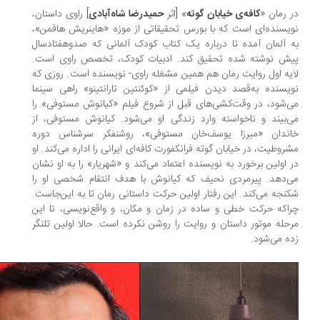
 رمان «
کافه‌ی خیابان گوته
» [اثر
حمیدرضا شاه‌آبادی
] راوی داستان،
یسنده‌ای است که با بورس تحقیقاتی از موزه «هاینریش هافمن»،
 آلمان آمده تا درباره یک کتاب کودک آلمانی که صدوهفتادسال
ش نوشته ‌شده تحقیق کند. ادبیات کودک، تخصص راوی است.
یه اول روایت رمان هم همین مشغله راوی- نویسنده است. روزی که
یسنده به‌قصد دیدن فیلمی از «کوئنتین تارانتینو» راهی سینما
‌شود، در وقت‌کشی‌های قبل از شروع فیلم «کیانوش مستوفی» را
‌بیند و ناخواسته وارد زندگی او می‌شود. کیانوش مستوفی، از
ندان «میرزا یوسف‌خان مستوفی»، روشنفکر سرشناس دوره
روطیت، در خیابان گوته فرانکفورت کافه‌ای ایرانی را اداره می‌کند. او
 اولین برخورد به نویسنده اعتماد می‌کند و «شهریار» را به او نشان
‌دهد. پیرمردی نحیف که کیانوش با هدف انتقام شخصی او را
نجه می‌کند. این رفتار اولین حرکت داستانی رمان تا به این‌جاست.
اکه حرکت خطی و ساده در زمان و مکان، و واقع‌نویسی، تا این
حله موتور داستان و روایت را روشن نکرده است. حالا اولین تلنگر
ه می‌شود.