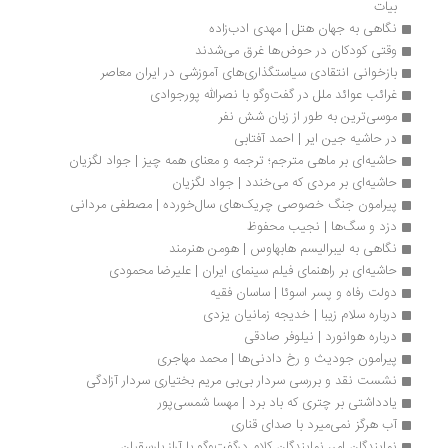
بیات
نگاهی به جهان هتل | مهدی ادب‌زاده
وقتی کودکان در حوض‌ها غرق می‌شدند
بازخوانی انتقادی سیاستگذاری‌های آموزشی در ایران معاصر
غرائب عوائد ملل در گفت‌وگو با نصرالله پورجوادی
موسی‌ترین به طور از زبان شش نفر
در حاشیه جین ایر | احمد آفتابی
حاشیه‌ای بر ماهی مترجم؛ ترجمه و معنای همه چیز | جواد لگزیان
حاشیه‌ای بر مردی که می‌خندد | جواد لگزیان
پیرامون جنگ خصوصی چریک‌های سال‌خورده | مصطفی مردانی
دزد و سگ‌ها | نجیب محفوظ
نگاهی به لیبرالیسم هابهاوس | هومن هنرمند
حاشیه‌ای بر راهنمای فیلم سینمای ایران | علیرضا محمودی
دولت رفاه و پسر اسوئا | ساسان فقیه
درباره سلام زیبا | خدیجه زمانیان یزدی
درباره هوانورد | نیلوفر صادقی
پیرامون جودیث و رخ دادنی‌ها | محمد مهاجری
نشست نقد و بررسی سردار بی‌بی مریم بختیاری سردار آزادگی
یادداشتی بر چتری که باد برد | مهسا شمسی‌پور
آب هرگز نمی‌میرد با صدای قناری
نمایندگان امر، نمایندگان کلام درگفت‌وگو با آراز بارسقیان