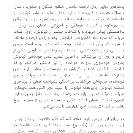
ساژ‌های روایی رمان از‌جمله داستان منظوم شنگول و منگول، داستان
سناک هریت و کبریت، داستان زندگی «گیتی» مادر کیانوش و
سماعیل» پدر کیانوش، داستان خانه تیمی و تلاش برای مبارزه، رفتن
 بهرام‌کوه و فعالیت فرهنگی و آموزشی، زندان و... رمان را
‌آهستگی پیش می‌برد و با شناخت بیشتر از کیانوش، راوی اعتراف
‌کند که سایه شوم نگون‌بختی کیانوش، یقه او را نیز گرفته و ملاقات
لش با کیانوش اساسا حادثه نبوده بلکه تقدیر بوده است. چنین
دمانی از حوادث به‌شکلی غیرمستقیم خواننده را به تأویلی هگلی از
ریخ و روح آن می‌کشاند. و آخرین فصل، فصل خودکشی کیانوش
‌روش خودسوزی درواقع خواننده را نیز غافلگیر می‌کند، چراکه
انوش با گفتن قصه‌ زندگی‌اش به نویسنده و رهایی از بار این
طرات به‌لحاظ علمی می‌باید خلاص شده باشد. چراکه حضور
یسنده، دریچه‌ای می‌گشاید بر زندگی یکنواخت فعلی و پرماجرای
شته کیانوش. بااین‌همه کیانوش با اسپند روی آتش همذات‌پنداری
‌کند و مرگ تلخی را برای خود رقم می‌زند. شاید دلیل چنین رفتاری
سوی کیانوش همان قرائت هگلی نویسنده بیرونی از مفهوم تاریخ
شد. بر قید «شاید» در این اظهارنظر تأکید می‌کنم.
 پایان این بررسی باید اضافه کنم که تأثیر واقعیت بر رمان‌نویس
ویسنده بیرون از اثر )یک نوع است و به‌کارگیری همان واقعیت در
ان و روایت، نوعی دیگر. رمان «کافه‌ی خیابان گوته»، بستر و