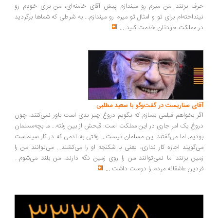
ف بزنند...من میرم رو میندازم پیش آقای خامنه‌ای، من برای خودم رو
نداخته‌ام برای تو و امثال تو میرم رو میندازم... به شرطی که شماها برگردید
 مملکت خودتان خدمت کنید
...
ای سناریست در گفت‌وگو با سعید مطلبی
ر بخواهم فیلمی بسازم که بگویم دروغ چیز بدی است باور نمی‌کنند، چون
وغ یک امر جاری در این مملکت است. قبحش از بین رفته... ما بچه‌مسلمان
دیم. اما می‌گفتند این مسلمان نیست... وقتی به آدمی که در کار سینماست
‌گویند اجازه کار نداری، یعنی با شکنجه او را می‌کشند... می‌توانند من را
ین بزنند اما نمی‌توانند من را روی زمین نگه دارند، من بلند می‌شوم...
دین عاشقانه مردم را دوست داشت
...