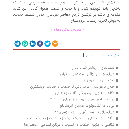
ا تلاش شاه‌آبادی در چالش با تاریخ معاصر، قطعا راهی است که
‌ناچار باید کوبیده شود و با قوت و ضعف هموار گردد، این شاید
دمه‌ای باشد بر نوشتن تاریخ معاصر خودمان، بدون تسلط قدرت،
 روش تجربه زیست فرودستان.
.
.
...............
..............
تجربه‌ی زندگی دوباره
|
|
رفی و نقد کتاب
رمان ایرانی
ساسانیان | اردشیر خدادادیان
درباره چالش رواقی | مصطفی ملکیان
سکه‌سازان | آندره ژید
جلال ناخوانده از غرب‌زدگی تا خدمت و خیانت روشنفکران
نگاهی به ویز، نیش، گاز | فاطمه باباخانی
پرونده ناصر تقوایی روی میز نوپای شماره 3
بی‌بابا در گفت‌وگو با حسین شرفخانلو
درباره باور نادرست آریلی | ایما موسی‌زاده
نگاهی به اصلاح یا انقلاب: دعوت از خودکامه | مجید تفرشی
نگاهی به مفهوم حکمت در تصوف و عرفان اسلامی | محمدرضا 