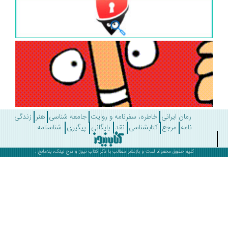
رمان ایرانی
خاطره، سفرنامه و روایت
جامعه شناسی
هنر
زندگی
نامه
مرجع
کتابشناسی
نقد
بایگانی
پیگیری
شناسنامه
کلیه حقوق محفوظ است و بازنشر مطالب با ذکر
کتاب نیوز
و درج لینک، بلامانع .