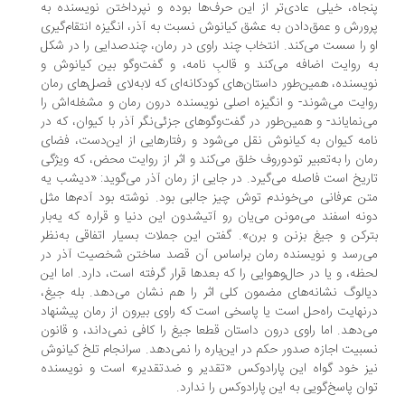
جاه، خیلی عادی‌تر از این حرف‌ها بوده و نپرداختن نویسنده به
ورش و عمق‌دادن به عشق کیانوش نسبت به آذر، انگیزه انتقام‌گیری
 را سست می‌کند. انتخاب چند راوی در رمان، چندصدایی را در شکل
 روایت اضافه می‌کند و قالبِ نامه، و گفت‌وگو بین کیانوش و
یسنده، همین‌طور داستان‌های کودکانه‌ای که لا‌به‌لای فصل‌های رمان
ایت می‌شوند- و انگیزه اصلی نویسنده‌ درون رمان و مشغله‌اش را
‌نمایاند- و همین‌طور در گفت‌وگوهای جزئی‌نگر آذر با کیوان، که در
مه کیوان به کیانوش نقل می‌شود و رفتارهایی از این‌دست، فضای
ان را به‌تعبیر تودوروف خلق می‌کند و اثر از روایت محض، که ویژگی
ریخ است فاصله می‌گیرد. در جایی از رمان آذر می‌گوید: «دیشب یه
ن عرفانی می‌خوندم توش چیز جالبی بود. نوشته بود آدم‌ها مثل
نه اسفند می‌مونن می‌یان رو آتیشدون این دنیا و قراره که یه‌بار
رکن و جیغ بزنن و برن». گفتن این جملات بسیار اتفاقی به‌نظر
‌رسد و نویسنده‌ رمان براساس آن قصد ساختن شخصیت آذر در
ظه، و یا در حال‌وهوایی را که بعدها قرار گرفته ‌است، دارد. اما این
الوگ نشانه‌های مضمون کلی اثر را هم نشان می‌دهد. بله جیغ،
نهایت راه‌حل است یا پاسخی است که راوی بیرون از رمان پیشنهاد
‌دهد. اما راوی درون داستان قطعا جیغ را کافی نمی‌داند، و قانون
بیت اجازه صدور حکم در این‌باره را نمی‌دهد. سرانجام تلخ کیانوش
ز خود گواه این پارادوکس «تقدیر و ضدتقدیر» است و نویسنده
ان پاسخ‌گویی به این پارادوکس را ندارد.