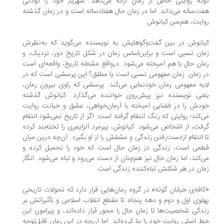
ته روایتی خاص از زمان ارائه می‌دهد. شهریار خود را کودکی
ت‌ساله می‌داند. اما در زمان حال هفتاد‌ساله است و در زمان گذشته‌
ایت، هم‌سن کیانوش.
انوش در بین گفت‌وگوهایش به نویسنده می‌گوید که به‌نظرش
ان نسبی است و بر‌این‌اساس زمان در شکل تاریخ دور، نزدیک، و
ان حال با هم آمیخته می‌شود. در‌واقع مشغله تاریخ، واقعه‌ای است
 زمان. زمان مفهومی نسبی است یا مطلق؟ این پرسشی است که در
یه مفهومی رمان خودنمایی می‌کند. پرسشی که راوی بیرون رمان،
نی نویسنده نیز پیش‌روی خواننده می‌گذارد. کیانوش گذشته
دش را در فضایی آمیخته با آرمان‌خواهی، عشق و خیانت روایت
‌کند؛ روایتی که رنگ انتقام گرفته است. اگر از تاریخ نمی‌شود انتقام
فت، از اشخاص می‌شود. کیانوش، پیرمرد آلزایمری را تخته‌بند کرده
 انتقام از‌دست‌رفتن زندگی و عشقش را از او بگیرد. آن‌چه درین میان
عی است، زندگی در زمان حال است که خود را تحمیل کرده و
‌کند، اما زمان حال نیز هم‌چنان از دست می‌رود و تباه می‌شود. انگار
ان در هر شکلش تباه‌کننده‌ زندگی است.
افه‌ی خیابان گوته» در گروه رمان‌هایی قرار دارد که تحولات تاریخی
لوی اول و دوم و دهه پنجاه تا مقطع انقلاب اسلامی و تأثیراتش بر
دگی شخصیت‌ها تا زمان حال را محور قرار داده‌اند، و پیرامون این
 اصلی روایت خود را بنا کرده‌اند. اما آن‌چه در این رمان قابل‌توجه