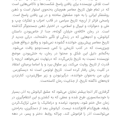
ت تلاش نویسنده برای یافتن پاسخ شکست‌ها و ناکامی‌هایی است
 در تمام طول تاریخ معاصر هم‌چنان به‌نحوی استوار است و ذهن
شنفکر ایرانی را به خود مشغول ساخته و در پی یافتن پاسخ است.
سخی فراتر از آن‌چه تاریخ سیاسی در قالب احزاب و تفکرات چپ و
ی و دموکرات و لیبرال و اسلامی، در اختیار ذهن جستجوگر گذاشته
ت. در رمان «کافه‌ی خیابان گوته»، جدا از خاص‌بودن داستان
انوش، و آدم‌هایی که در زندگی او تأثیر داشته‌اند، درکی جدید از
ریخ معاصر پیش‌روی خواننده گشوده نمی‌شود و وقایع درواقع همان
زی‌ست که در کتب تاریخی با کمی جست‌وجو یافت می‌شود.
‌گمانم دلیل این شکل و محتوا در رمان، به خنثی‌بودن موضع
یسنده نسبت به تاریخ بازمی‌گردد که در‌نهایت نمی‌خواهد آن‌چه را
رت از تاریخ روایت می‌کند، زیر سئوال ببرد و یا اساسا بر‌مبنای اعتقاد
 کلیت رمان رفتار کرده است. تاریخ لوتوس است نه دیسکورس.
ای من به‌عنوان خواننده، درگیر‌نبودن و زیر ‌سؤال‌نبردن، کنار‌نزدن
یه‌های ناگفته تاریخ، از جذابیت رمان کاسته‌ست.
فتاری کار آنجا بیشتر نمایان می‌شود که عشق کیانوش به آذر، بسیار
 خودسانسوری طرح شده و عمقی که به کشتن و این انتقام‌گیری در
ان حال ختم شود، به‌وجود نیامده و دراماتیک یا حتی تراژیک‌کردن
بطه، هیچ‌کدام قانع‌کننده نیست. کیانوش بعد از دستگیری، به‌راحتی
‌توانست آذر را فراموش کند، چراکه روابط دختر و پسر، در دهه