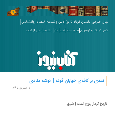
ان خارجی
داستان کوتاه
تاریخ
دین و فلسفه
اقتصاد
روانشناسی
ر
کودک و نوجوان
طرح جلد
فیلم
طنز
ریشه‌ها
پس از کتاب
نقدی بر کافه‌ی خیابان گوته | انوشه منادی
17 شهریور 1395
ریخ کردار روح است | شرق