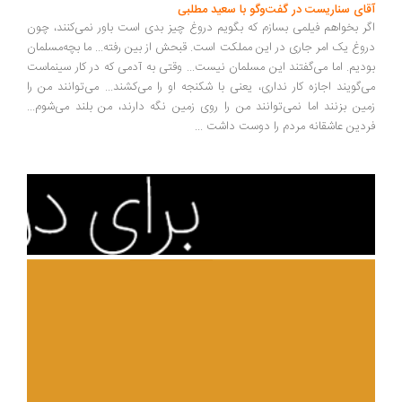
ای سناریست در گفت‌وگو با سعید مطلبی
ر بخواهم فیلمی بسازم که بگویم دروغ چیز بدی است باور نمی‌کنند، چون
وغ یک امر جاری در این مملکت است. قبحش از بین رفته... ما بچه‌مسلمان
دیم. اما می‌گفتند این مسلمان نیست... وقتی به آدمی که در کار سینماست
‌گویند اجازه کار نداری، یعنی با شکنجه او را می‌کشند... می‌توانند من را
ین بزنند اما نمی‌توانند من را روی زمین نگه دارند، من بلند می‌شوم...
دین عاشقانه مردم را دوست داشت
...