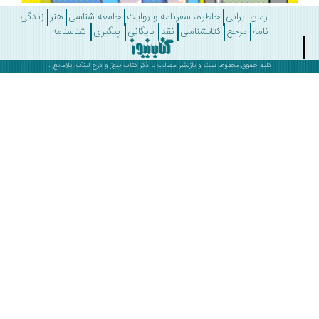
رمان ایرانی
خاطره، سفرنامه و روایت
جامعه شناسی
هنر
زندگی
نامه
مرجع
کتابشناسی
نقد
بایگانی
پیگیری
شناسنامه
کلیه حقوق محفوظ است و بازنشر مطالب با ذکر
کتاب نیوز
و درج لینک، بلامانع .