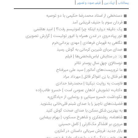
|
|
|
اکتاب
اریک برن
فیلم، صوت و تصویر
دستخطی از استاد محمدرضا حکیمی با دو توصیه
فردان سوم با حنیف قریشی آمد
یک دقیقه درباره اینکه چرا کمونیسم رفت؟! | امید هاشمی
تور پیاده‌روی در لندن همراه با الیور توئیست | گزارش تصویری
نگاهی به قهرمان فرهادی | مهدی یزدانی‌خرم
صدای مربای شیرین کرمانی به گوش رسید
زد: در ستایش لباس‌شخصی‌ها | فیلم
نوستالژی چهل سال پوستر تئاتر
ما تروریست‌های آماتور | سید علی میرفتاح
فم فتال یا زن اغواگر قاتل | مهرداد مراد
فاوست به روایت نیکیتا | محمدرضا حدادی
«کتاب» تشویش اذهان عمومی است | خسرو طالب‌زاده
نکوداشت خسرو سینایی و رونمایی از «یادگاری»
فضیلت‌های ناچیز را با صدای شبنم قلی‌خانی بشنوید
به بهترین شکل ممکن با صدای صحت گوش کنید
شاهنامه، روشنفکری و شاهرخ مسکوب | بهرام بیضایی
مروری بر افشاگر مک‌کارتی | کامل حسینی
بازار جدید: فروش سریالی داستان در آمازون
هنر خوب زندگی کردن با صدای عادل فردوسی‌پور