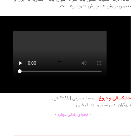
ترینِ نوازش ها، نوازش «دروغین» است.
شکسالی و دروغ
| محمد یعقوبی | 1388 ش.
زیگران: علی سرابی، آیدا کیخایی
.
.
.
...............
..............
تجربه‌ی زندگی دوباره