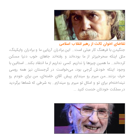
اضای اخوان ثالث از رهبر انقلاب اسلامی
گیدن با فرهنگ کار عبثی است... این برادران آریایی ما و برادران وایکینگ،
ل اینکه سحرخیزتر از ما بوده‌اند و رفته‌اند جاهای خوب دنیا مسکن
ده‌اند... ما همین چیزها را نداریم. کسی نداریم از ما انتقاد بکند... استالین با
ود اینکه خودش گرجی بود، می‌خواست در گرجستان نیز همه روسی
ف بزنند...من میرم رو میندازم پیش آقای خامنه‌ای، من برای خودم رو
نداخته‌ام برای تو و امثال تو میرم رو میندازم... به شرطی که شماها برگردید
 مملکت خودتان خدمت کنید
...