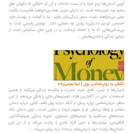
یی انسان‌ها ترمزِ خود را از دست داده‌اند و آن کُدِ اخلاقی که نگهبان عقل
یم بود، فروریخته است. در دنیای امروز، همه می‌خواهند فاشیست باشند؛
نی می‌خواهند نفرت، محورِ زندگی‌شان باشد... ما با گوشت و پوست خود
ساس کردیم «دیگری» بودن چه معنایی دارد... نوشتن پاسخی است به
‌عدالتی‌هایی که ما را احاطه کرده‌اند، و در عین حال، ستایشی است از
بایی زندگی و شادی‌هایش
...
اهی به روان‌شناسی پول | ایما موسی‌زاده
سان‌ها با ترس، طمع، امید، حسرت و مقایسه زندگی می‌کنند و همین
ساسات، حتی در آگاه‌ترین افراد، تصمیم‌های مالی را شکل می‌دهد. از این
ظر، «روان‌شناسی پول» بیش از آنکه درباره پول باشد، کتابی درباره انسان
اصر و رابطه پرتنش او با مفهوم ثروت و دارایی است... اوزل به‌جای ارائه
خه‌های مستقیم یا توصیه‌های دستوری، تجربه زندگی سرمایه‌گذاران،
رآفرینان، میلیاردرها و حتی افراد عادی را روایت می‌کند و از دل این
ستان‌ها روایت خود را برمی‌سازد و بحث را به پیش می‌راند
...