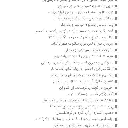
«بهین‌نامه» ویژه مهدی حمیدی شیرازی
گزیده قابوسنامه با صدای سیروس ابراهیم‌زاده
برداشت سینمایی از"شما که غریبه نیستید" 
یک اقتباس باشکوه: بیست و سه نفر
گفت‌وگو با محمود حسینی‌زاد در آزمای یکصد و شصتم 
نگاهی به تاریخ خشونت در فرهنگ‌بان 11-12
سی‌دی پنج والس برای پیانو به همراه کتاب
 مترو در خدمت سینمای نوجوانان
سیاست‌نامه 26 ویژه‌ی اندیشه ایرانشهری
مادرکشی و بحران آب در گفت‌وگو با کمیل سوهانی
12نقاشی فرح اصولی در یک کتاب دست‌ساز
بلک‌بری هملت به روایت ویلیام پاورز | فیلم
تشییع امام(ره) به روایت خالق ارمیا | فیلم
 خرس در گوشه‌‌ی فرهنگسرای نیاوران 
گفت‌وگوی شمس و مولانا | فیلم
مقالات شمس با صدای مریم محبوب شنیدنی شد
پرونده ناصر تقوایی روی میز نوپای شماره 3
دهمین شماره از شبه قاره در فرهنگستان
بهاره آروین: سیاست‌های فرهنگی و رسانه‌ای ناکارآمدند
درباره مستند بزم رزم | محمدجواد صحافی