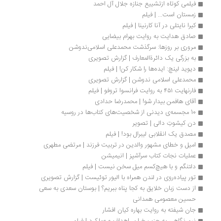
فیلمی کوتاه ازتشییع جنازه جلال آل احمد
زمستان است... | فیلم
کیرا نایتلی در آنا کارنینا | فیلم
صادق هدایت به روایت بهرام بیضایی
مروری بر روزها: سرگذشت محمدعلی اسلامی‌ندوشن
به بزرگی یک دائرة‌المعارف | گزارش تصویری
دیوید لینچ: ایده‌ها را شکار کن! | فیلم
محمدعلی اسلامی ندوشن | گزارش تصویری
فارنهایت ۴۵۱ به روایت فرانسوا تروفو | فیلم
آقای هافمن بیدار شو! | محمدرضا حدادی
10 مجسمه‌ی دیدنی از شخصیت‌های کتاب‌ها در روسیه
دن کیشوتِ دالی | تصویر
مصدق یک انقلابی لیبرال بود! | فیلم
امیل و خطای مشهور والدین در تربیت فرزند | مرتضی مطهری
عملیات نجات کتاب سرآشپز | انیمیشن
دلتنگم و با هیچ‌کسم میل سخن نیست | فیلم
تور پیاده‌روی در لندن همراه با الیور توئیست | گزارش تصویری
از دست زبان خلایق به کجا پناه ببریم؟ | بوستان سعدی به سعی 
حسین معصومی همدانی
جان شیفته به روایت بهاره کیان افشار