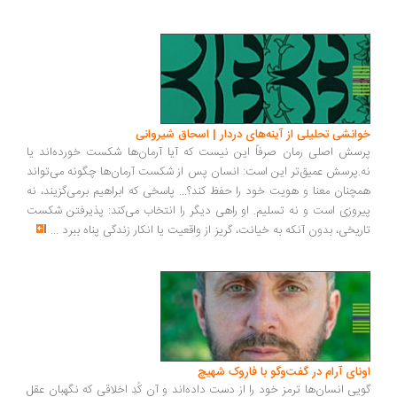
انشی تحلیلی از آینه‌های دردار | اسحاق شیروانی
سش اصلی رمان صرفاً این نیست که آیا آرمان‌ها شکست خورده‌اند یا
.پرسش عمیق‌تر این است: انسان پس از شکست آرمان‌ها چگونه می‌تواند
چنان معنا و هویت خود را حفظ کند؟... پاسخی که ابراهیم برمی‌گزیند، نه
روزی است و نه تسلیم. او راهی دیگر را انتخاب می‌کند: پذیرفتن شکست
ریخی، بدون آنکه به خیانت، گریز از واقعیت یا انکار زندگی پناه ببرد
...
ونای آرام در گفت‌وگو با فاروک شهیچ
یی انسان‌ها ترمزِ خود را از دست داده‌اند و آن کُدِ اخلاقی که نگهبان عقل