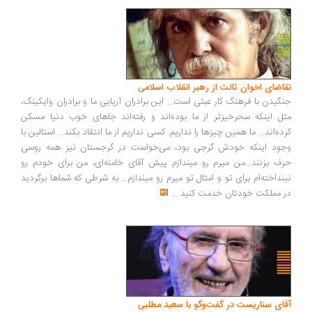
اضای اخوان ثالث از رهبر انقلاب اسلامی
گیدن با فرهنگ کار عبثی است... این برادران آریایی ما و برادران وایکینگ،
ل اینکه سحرخیزتر از ما بوده‌اند و رفته‌اند جاهای خوب دنیا مسکن
ده‌اند... ما همین چیزها را نداریم. کسی نداریم از ما انتقاد بکند... استالین با
ود اینکه خودش گرجی بود، می‌خواست در گرجستان نیز همه روسی
ف بزنند...من میرم رو میندازم پیش آقای خامنه‌ای، من برای خودم رو
نداخته‌ام برای تو و امثال تو میرم رو میندازم... به شرطی که شماها برگردید
 مملکت خودتان خدمت کنید
...
ای سناریست در گفت‌وگو با سعید مطلبی