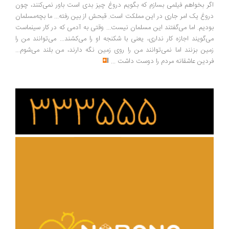
ر بخواهم فیلمی بسازم که بگویم دروغ چیز بدی است باور نمی‌کنند، چون
وغ یک امر جاری در این مملکت است. قبحش از بین رفته... ما بچه‌مسلمان
دیم. اما می‌گفتند این مسلمان نیست... وقتی به آدمی که در کار سینماست
‌گویند اجازه کار نداری، یعنی با شکنجه او را می‌کشند... می‌توانند من را
ین بزنند اما نمی‌توانند من را روی زمین نگه دارند، من بلند می‌شوم...
دین عاشقانه مردم را دوست داشت
...