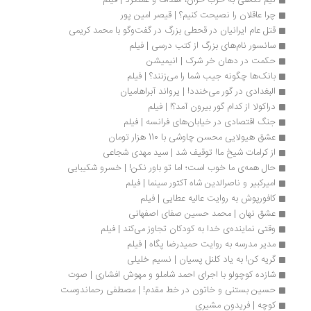
نیم نگاهی به حزب خران، اهداف و عملکرد | فیلم
چرا عاقلان را نصیحت کنیم؟ | قیصر امین پور
قتل عام ایرانیان در قحطی بزرگ در گفت‌وگو با محمد کریمی
سانسور نام‌های بزرگ از کتب درسی | فیلم
حکمت در دهان خر شرک | انیمیشن
بانک‌ها چگونه جیب شما را می‌زنند؟ | فیلم
البغدادی در گور می‌خندد! | یرواند آبراهامیان
دراکولا از کدام گور بیرون آمد؟! | فیلم
جنگ اقتصادی در خیابان‌های فرانسه | فیلم
عشق هیولایی محسن چاوشی با 110 هزار تومان
از کرامات شیخ ما! توقیف شد | سید مهدی شجاعی
حال همه‌ی ما خوب است؛ اما تو باور نکن! | خسرو شکیبایی
امیرکبیر و ناصرالدین شاه آکتور سینما | فیلم
کافورپوش به روایت عالیه عطایی | فیلم
عشق نهان | محمد حسین صفای اصفهانی
وقتی نماینده‌ی خدا به کودکان تجاوز می‌کند | فیلم
مدیر مدرسه به روایت حمیدرضا پگاه | فیلم
گریه کن! به یاد کلنل پسیان | نسیم خلیلی
شازده کوچولو با اجرای احمد شاملو و مهوش افشاری | صوت
حسین بستنی و خاتون در خط مقدم! | مصطفی رحماندوست
کوچه | فریدون مشیری