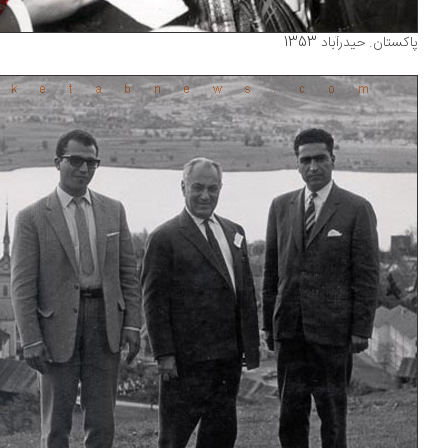
کستان. حیدرآباد 1353