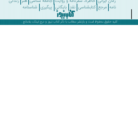
رمان ایرانی
خاطره، سفرنامه و روایت
جامعه شناسی
هنر
زندگی
نامه
مرجع
کتابشناسی
نقد
بایگانی
پیگیری
شناسنامه
کلیه حقوق محفوظ است و بازنشر مطالب با ذکر
کتاب نیوز
و درج لینک، بلامانع .