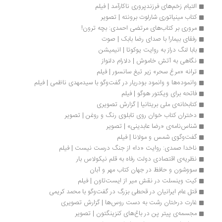
التیام زخم‌های فرزندپروری ناکارآمد | فیلم
کتاب مینیاتوری شارلوت برونته | تصویر
مروری بر کتاب‌های مرتضی احمدی: بچه ترون!
رفقای بیمار! با صدای رضا بابک | صوت
بابا لنگ دراز به روایت یوکوتا | انیمیشن
نگاهی به آتش خاموش | دلارام دلنواز
ترانه «مرغ سحر» زیر تیغ سانسور | فیلم
وانموده‌ها و وانمود بودریار در گفت‌وگو با سیدمهدی ناظمی | فیلم
فاتحه برای ویکتور هوگو | فیلم
کتابخانه‌ی ملی بریتانیا | گزارش تصویری
دختران کتاب‌ خوان روی تابلوی رنگ و روغن | تصویر
شناس‌نامه‌ی «رضا عابدینی» | تصویر
گفت‌وگوی شمس و مولانا | فیلم
ناخدا صمدی: روایت «دا» از جنگ درست نیست | فیلم
نظریه‌ی اقتصادی دولت رفاه به قلم نیکولاس بار
سووشون و حافظ در جهان کتاب مهر و آبان 
کیت وینسلت در نقش میر از ایست‌تاون | فیلم
قتل عام ایرانیان در قحطی بزرگ در گفت‌وگو با محمد کریمی
غارت درختان رشت به دست روس‌ها | گزارش تصویری
مجسمه‌‌ی پیتر پن در باغ‌های کنزینگتون | تصویر