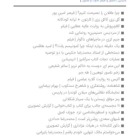
|
|
مین دانشور
فیلم، صوت و تصویر
چرا عاقلان را نصیحت کنیم؟ | قیصر امین پور
گل زری کاکل زری | کارتون + ترانه کودکانه
کافورپوش به روایت عالیه عطایی | فیلم
از سردیس «سیمین» رونمایی شد
جیم کری در ماجراهای ناگوار | فیلم
یک دقیقه درباره اینکه چرا کمونیسم رفت؟! | امید هاشمی
دستخطی از استاد محمدرضا حکیمی با دو توصیه
عملیات نجات کتاب سرآشپز | انیمیشن
این منم ای دوست به خاکم نریز | ساغر شفیعی
زخم ناسور توهین | طه جم
آلیس به روایت گلاره عباسی | فیلم
شاهنامه، روشنفکری و شاهرخ مسکوب | بهرام بیضایی
نمایشگاه نقاشی‌های میلان کوندرا در پاریس
رمز موفق زیستن با یک سرباز شکلاتی
11 مجسمه‌ی جالب برای کتاب و کتاب‌خوانی | گزارش تصویری
اسطوره و اسطوره‌شناسی نزد جوزف کمبل
شبهای سعدی روشن‌تر است | محمدرضا حدادی
دکور کتابخانه در هیات عزاداری | گزارش تصویری
می‌خواستم مالک تنهایی خودم باشم | محمدرضا بایرامی