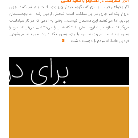
ای سناریست در گفت‌وگو با سعید مطلبی
ر بخواهم فیلمی بسازم که بگویم دروغ چیز بدی است باور نمی‌کنند، چون
وغ یک امر جاری در این مملکت است. قبحش از بین رفته... ما بچه‌مسلمان
دیم. اما می‌گفتند این مسلمان نیست... وقتی به آدمی که در کار سینماست
‌گویند اجازه کار نداری، یعنی با شکنجه او را می‌کشند... می‌توانند من را
ین بزنند اما نمی‌توانند من را روی زمین نگه دارند، من بلند می‌شوم...
دین عاشقانه مردم را دوست داشت
...