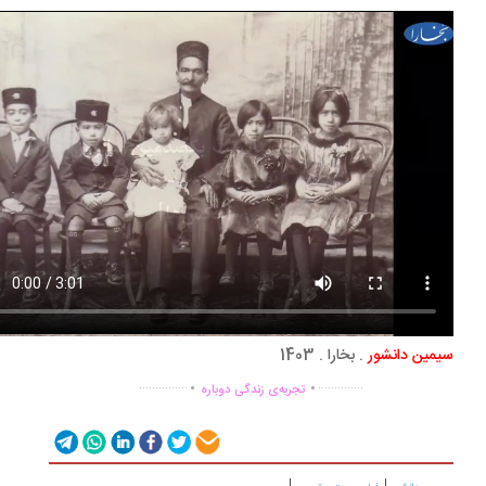
مین دانشور
. بخارا . 1403
.
.
...............
..............
تجربه‌ی زندگی دوباره