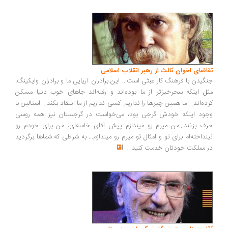
اضای اخوان ثالث از رهبر انقلاب اسلامی
گیدن با فرهنگ کار عبثی است... این برادران آریایی ما و برادران وایکینگ،
ل اینکه سحرخیزتر از ما بوده‌اند و رفته‌اند جاهای خوب دنیا مسکن
ده‌اند... ما همین چیزها را نداریم. کسی نداریم از ما انتقاد بکند... استالین با
ود اینکه خودش گرجی بود، می‌خواست در گرجستان نیز همه روسی
ف بزنند...من میرم رو میندازم پیش آقای خامنه‌ای، من برای خودم رو
نداخته‌ام برای تو و امثال تو میرم رو میندازم... به شرطی که شماها برگردید
 مملکت خودتان خدمت کنید
...