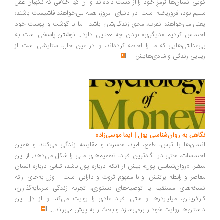
یی انسان‌ها ترمزِ خود را از دست داده‌اند و آن کُدِ اخلاقی که نگهبان عقل
یم بود، فروریخته است. در دنیای امروز، همه می‌خواهند فاشیست باشند؛
نی می‌خواهند نفرت، محورِ زندگی‌شان باشد... ما با گوشت و پوست خود
ساس کردیم «دیگری» بودن چه معنایی دارد... نوشتن پاسخی است به
‌عدالتی‌هایی که ما را احاطه کرده‌اند، و در عین حال، ستایشی است از
بایی زندگی و شادی‌هایش
...
اهی به روان‌شناسی پول | ایما موسی‌زاده
سان‌ها با ترس، طمع، امید، حسرت و مقایسه زندگی می‌کنند و همین
ساسات، حتی در آگاه‌ترین افراد، تصمیم‌های مالی را شکل می‌دهد. از این
ظر، «روان‌شناسی پول» بیش از آنکه درباره پول باشد، کتابی درباره انسان
اصر و رابطه پرتنش او با مفهوم ثروت و دارایی است... اوزل به‌جای ارائه
خه‌های مستقیم یا توصیه‌های دستوری، تجربه زندگی سرمایه‌گذاران،
رآفرینان، میلیاردرها و حتی افراد عادی را روایت می‌کند و از دل این
ستان‌ها روایت خود را برمی‌سازد و بحث را به پیش می‌راند
...