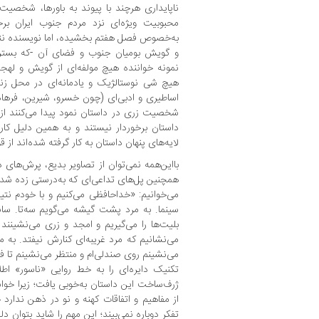
ناپایداری هرچند با پیوند به باورها، شخصیت‌ه
محبوبیت ویژ‌ه‌ای نزد مردم جنوب ایران برخ
به‌خصوص فصل هفتم بخشیده، اما نویسنده نتوا
و گویش بومیان جنوب و فضای آن -که بستر رو
نمونه خواننده هیچ مولفه‌ای از گویش و لهجه‌
هیچ شی نوستالژیک و یادمانه‌ای در محل زندگ
اساطیری و ادبی‌ای (چون خسرو، شیرین، فرهاد 
شخصیت زری در داستان نمود پیدا می‌کنند از ه
داستان برخوردار نیستند و به همین دلیل کا
لایه‌های پنهان داستان به کار گرفته شده‌اند از 
بااین‌همه نمی‌توان از تصاویر بدیع، پرش‌های
همچنین پل‌های تداعی‌ای که به‌درستی زده شده
می‌خوانیم: «خداحافظی می‌کنیم و با خودم نتیجه
سینما. به مرد پشت گیشه می‌گویم سه‌تا.
بلیت‌‌ها را می‌گیریم و امجد و زری می‌نشینن
می‌نشانیم که مرد غریبه‌ای کنارش نیفتد. به
می‌نشینم روی صندلی‌ا‌م و منتظر می‌نشینم تا ف
تکنیک دایره‌ای را به خط روایی «ناسور» اطلا
ژرف‌ساخت این داستان به‌خوبی یافت؛ زیرا‌ خوا
از مفاهیم و اتفاقات کهنه و نو در ذهن ندارد 
تفکر دوباره‌ نمی‌بیند؛ این مهم را شاید بتوان د