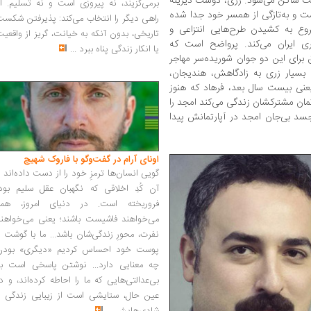
ساکن می‌شود. زری، دوست دیرینه‌
برمی‌گزیند، نه پیروزی است و نه تسلیم. ا
ست و به‌تازگی از همسر خود جدا شده
راهی دیگر را انتخاب می‌کند: پذیرفتن شکس
وع به کشیدن طرح‌هایی انتزاعی و
تاریخی، بدون آنکه به خیانت، گریز از واقعی
ری ایران می‌کند. پرواضح است که
یا انکار زندگی پناه ببرد
...
برای این دو جوان شوریده‌سر مهاجر
بسیار زری به زادگاهش، هندیجان،
 یعنی بیست سال بعد، فرهاد که هنوز
تمان مشترکشان زندگی می‌کند امجد را
 جسد بی‌جان امجد در آپارتمانش پیدا
اونای آرام در گفت‌وگو با فاروک شهیچ‭
گویی انسان‌ها ترمزِ خود را از دست داده‌اند 
آن کُدِ اخلاقی که نگهبان عقل سلیم بود،
فروریخته است. در دنیای امروز، همه
می‌خواهند فاشیست باشند؛ یعنی می‌خواهند
نفرت، محورِ زندگی‌شان باشد... ما با گوشت 
پوست خود احساس کردیم «دیگری» بودن
چه معنایی دارد... نوشتن پاسخی است به
بی‌عدالتی‌هایی که ما را احاطه کرده‌اند، و د
عین حال، ستایشی است از زیبایی زندگی و