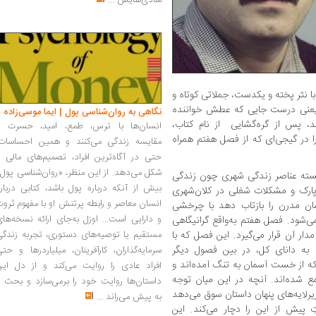
شادی‌هایش
...
 نثر پخته و یکدست، جملاتی کوتاه و
 یعنی درست جایی که عطش خواننده
نگاهی به روان‌شناسی پول | ایما موسی‌زاده
، پس از گره‌گشایی ‌ از نام کتاب،
انسان‌ها با ترس، طمع، امید، حسرت و
را در گیجی‌ای که از فصل هفتم همراه
مقایسه زندگی می‌کنند و همین احساسات،
حتی در آگاه‌ترین افراد، تصمیم‌های مالی ر
شکل می‌دهد. از این منظر، «روان‌شناسی پول
نسته عناصر زندگی شهری چون زندگی
بیش از آنکه درباره پول باشد، کتابی دربار
و پارک و مشکلات شغلی در کلان‌شهری
انسان معاصر و رابطه پرتنش او با مفهوم ثرو
ان مدرن را بازتاب دهد با چرخشی
و دارایی است... اوزل به‌جای ارائه نسخه‌ها
ی‌شود. فصل هفتم به‌واقع گرانیگاهی
ر آن قرار می‌گیرد. این فصل که با
مستقیم یا توصیه‌های دستوری، تجربه زندگی
) به دانای کل، در بین فصول دیگر
سرمایه‌گذاران، کارآفرینان، میلیاردرها و حت
ه از خست آسمان به تنگ آمده‌اند و
افراد عادی را روایت می‌کند و از دل این
ع شده‌اند. آنچه در این میان توجه
داستان‌ها روایت خود را برمی‌سازد و بحث ر
زیرلایه‌های پنهان داستان سوق می‌دهد
به پیش می‌راند
...
پیش از این را دچار می‌کند. این