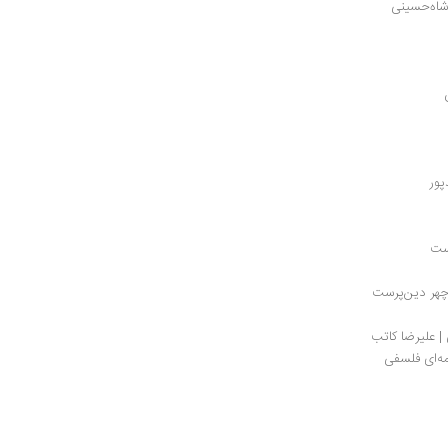
اه‏‌حسینی
پور
وست
چهر دین‌پرست
| علیرضا کاتب
‏‌ای فلسفی 