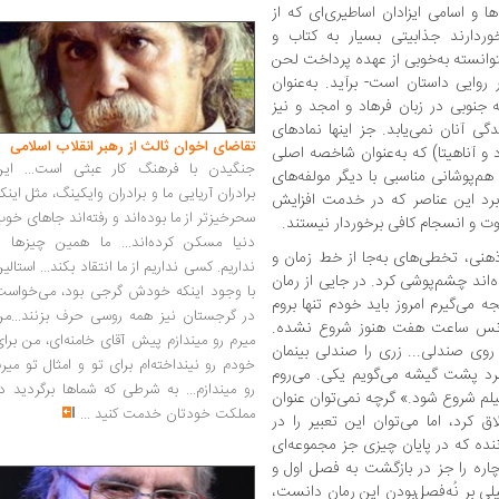
ا و اسامی ایزادان اساطیری‌ای که از
وردارند جذابیتی بسیار به کتاب و
نسته به‌خوبی از عهده‌ پرداخت لحن
ایی داستان است- برآید. به‌عنوان
 جنوبی در زبان فرهاد و امجد و نیز
ی آنان نمی‌یابد. جز اینها نمادهای
تقاضای اخوان ثالث از رهبر انقلاب اسلامی
و آناهیتا) که به‌عنوان شاخصه‌ اصلی
جنگیدن با فرهنگ کار عبثی است... این
م‌پوشانی مناسبی با دیگر مولفه‌های
برادران آریایی ما و برادران وایکینگ، مثل اینک
ربرد این عناصر که در خدمت افزایش
سحرخیزتر از ما بوده‌اند و رفته‌اند جاهای خو
قوت و انسجام کافی برخوردار نیستند.
دنیا مسکن کرده‌اند... ما همین چیزها را
 ذهنی، تخطی‌های به‌جا از خط زمان و
نداریم. کسی نداریم از ما انتقاد بکند... استالی
‌اند چشم‌پوشی کرد. در جایی از رمان
با وجود اینکه خودش گرجی بود، می‌خواست
 می‌گیرم امروز باید خودم تنها بروم
در گرجستان نیز همه روسی حرف بزنند...من
 سانس ساعت هفت هنوز شروع نشده.
میرم رو میندازم پیش آقای خامنه‌ای، من برا
د روی صندلی... زری را صندلی بینمان
خودم رو نینداخته‌ام برای تو و امثال تو میر
 مرد پشت گیشه می‌گویم یکی. می‌روم
رو میندازم... به شرطی که شماها برگردید د
یلم شروع شود.» گرچه نمی‌توان عنوان
مملکت خودتان خدمت کنید
...
ق کرد، اما می‌توان این تعبیر را در
ننده که در پایان چیزی جز مجموعه‌ای
چاره‌ را جز در بازگشت به فصل اول و
لیلی بر نُه‌فصل‌بودن این رمان دانست،