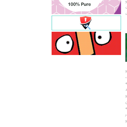
و
ت
ت
و
و
ر