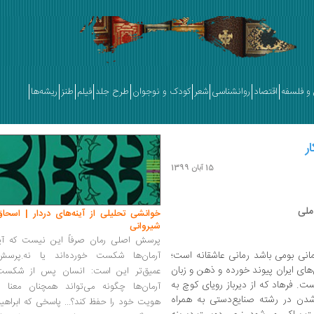
و فلسفه
اقتصاد
روانشناسی
شعر
کودک و نوجوان
طرح جلد
فیلم
طنز
ریشه‌ها
ر
15 آبان 1399
 ملی
خوانشی تحلیلی از آینه‌های دردار | اسحاق
شیروانی
پرسش اصلی رمان صرفاً این نیست که آیا
مانی بومی باشد رمانی عاشقانه است؛
آرمان‌ها شکست خورده‌اند یا نه.پرسش
ای ایران پیوند خورده و ذهن و زبان
عمیق‌تر این است: انسان پس از شکست
ت. فرهاد که از دیرباز رویای کوچ به
آرمان‌ها چگونه می‌تواند همچنان معنا و
‌شدن در رشته‌ صنایع‌دستی به همراه
هویت خود را حفظ کند؟... پاسخی که ابراهی