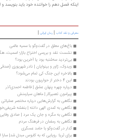
اینکه فصل دهم را خواننده خود باید بنویسد و 
|
|
معرفی و نقد کتاب
رمان ایرانی
باغ‌های معلق در گفت‌وگو با سمیه عالمی
نشست نقد و بررسی اختراع بازار؛ اسمیت، ه
بی‌تردید سه‌شنبه بود یا آخرین بود؟
ویدوک، ژاور و بینوایان | نادر شهریوری (صدقی
بالاخره این جنگ کی تمام می‌شود؟
این 4 دختر از حواریون بودند
درباره چهره­ پنهان عشق | فاطمه احمدی‌آذر
پیرامون تعمیرکار | ماهان سیارمنش
نگاهی به گزارش‌هایی درباره مختصر عملیاتی د
نگاهی به کمدی الهی دانته | بنفشه شریفی‌خو
نگاهی به مگره و جان یک مرد | صادق وفایی
نگاهی به رمضان در فرهنگ مردم
گدار در گفت‌وگو با حامد عسگری
برای ثریا: رویایی که به کابوس مبدل شد| سارا اق