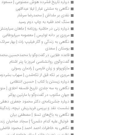
درباره تاریخ فشرده هوش مصنوعی | مسعود ش
نگاهی به مشتی غبار | لیلا عبداللهی
نقدی بر ملداش | محمدرضا سرشار
سنگ لحد فقیه به چاپ دوم رسید
درباره زنی در حاشیه‌ روزنامه | ماهان سیارمنش
مروری بر دانه لوئیس | معصومه میرابوطالبی
نگاهی به زندگی و آثار فیلیپ راث | بهار سرلک
بوستان | سعدی
قاعده طلایی در گفت‌وگو با محمدحسین محمد
گفت‌وگوی روانشناسی امروز با پتر اشتام
مارکوپولو و زبان فارسی | رادمان رسولی
مروری بر تکه قبل از تکه‌شدن | سهراب بشرد
درباره زیستن با کتاب | حسین انتظامی
نگاهی به سه جلدی تاریخ فلسفه اخلاق | منو
جهان مکتوب در گفت‌وگو با مارتین پوکنر
درباره جشن‌نامه‌ی دکتر محمود جعفری دهقی 
نشست نقد و بررسی فریدریش نیچه، زندگی‏نامه
نگاهی به باغ‌های تسلا | مصطفی بیان
 فوتبال علیه کدام دشمن؟ | سجاد صاحبان زند  
نگاهی به خاطرات احمد احمد | محمود فاضلی
نظری بر نصرت خانم | ساغر خواجه امیری