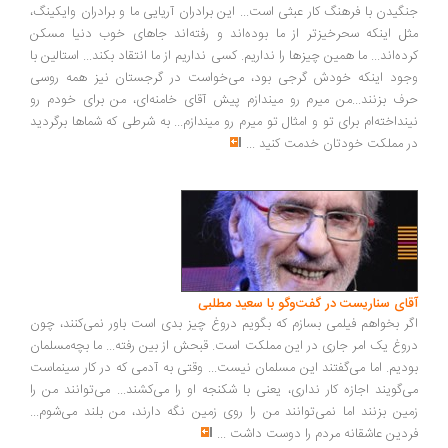
جنگیدن با فرهنگ کار عبثی است... این برادران آریایی ما و برادران وایکینگ،
مثل اینکه سحرخیزتر از ما بوده‌اند و رفته‌اند جاهای خوب دنیا مسکن
کرده‌اند... ما همین چیزها را نداریم. کسی نداریم از ما انتقاد بکند... استالین با
وجود اینکه خودش گرجی بود، می‌خواست در گرجستان نیز همه روسی
حرف بزنند...من میرم رو میندازم پیش آقای خامنه‌ای، من برای خودم رو
نینداخته‌ام برای تو و امثال تو میرم رو میندازم... به شرطی که شماها برگردید
در مملکت خودتان خدمت کنید
...
آقای سناریست در گفت‌وگو با سعید مطلبی
اگر بخواهم فیلمی بسازم که بگویم دروغ چیز بدی است باور نمی‌کنند، چون
دروغ یک امر جاری در این مملکت است. قبحش از بین رفته... ما بچه‌مسلمان
بودیم. اما می‌گفتند این مسلمان نیست... وقتی به آدمی که در کار سینماست
می‌گویند اجازه کار نداری، یعنی با شکنجه او را می‌کشند... می‌توانند من را
زمین بزنند اما نمی‌توانند من را روی زمین نگه دارند، من بلند می‌شوم...
فردین عاشقانه مردم را دوست داشت
...