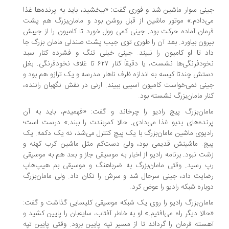
جینی سوار ماشین شد و فوری گفت: «ببخشید، باید به پرنده‌ها غذا
می‌دادم.» موتور ماشین از قبل روشن بود و مامان‌بزرگ هم پشت
فرمان آماده حرکت بود. جینی کمی وول خورد تا کامیون را از جیبش
بیرون بیاورد. بعد آن را طوری توی جیب پشت صندلی مامان بزرگ جا
داد تا او کامیون را نبیند. جینی خیلی تنگ و فشرده کنار سبد
نخودفرنگی‌ها نشست، یا دقیقاً کنار ۶۲۷ تا غلاف نخودفرنگی. بغل
دستش چندتا کیسه به اندازه ظرف ناهار مدرسه و یک ترازو هم بود و
جینی نمی‌خواست کامیون آسیبی ببیند. ارنی در نقش نگهبان راننده،
کنار مامان‌بزرگ نشسته بود.
مامان‌بزرگ پیچ رادیو را چرخاند و گفت: «فهمیدم، باید به آن
پرنده‌های بدبو غذا می‌دادی. حالا کمربندت را ببند.» درست است؛
رادیوی ماشین مامان‌بزرگ با یک پیچ کنترل می‌شد، نه یک دکمه. یک
پیچ. ماشینش قدیمی بود، ولی دست‌کم مثل ماشین کرب کهنه و
زشت نبود. برنامه رادیو از اخبار به موسیقی جاز و بعد هم به موسیقی
رپ رسید. وقتی مامان‌بزرگ به ضرباهنگ و موسیقی بم هیپ‌هاپ
رضایت داد، جینی سرحال شد و سرش را تکان داد. ولی مامان‌بزرگ
دوباره شبکه رادیو را عوض کرد.
مامان‌بزرگ رادیو را روی یک شبکه موسیقی کلیسایی گذاشت و گفت:
«حالا دیگر راه می‌افتیم.» او به خاطر آفتاب، سایه‌بان را پایین کشید و
آهسته فرمان را گرداند تا از مسیر تپه پایین برود. وقتی پایین تپه