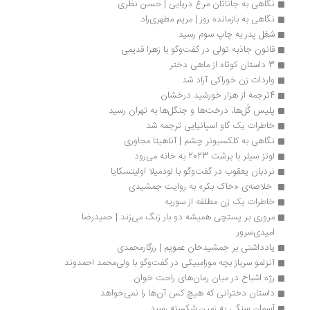
نگاهی به جاناتان مرغ دریایی | حسن نظری
نگاهی به بازمانده روز | مریم مطهری‌راد
شغل پدر به چاپ سوم رسید
قانون جاذبه تولی در گفت‌وگو با زهرا قدیمی
3 داستان کوتاه از ماهی دختر
واردات زن خوراکی آزاد شد
4ترجمه از هزار خورشید درخشان
پلیس گُل‌ها، درخت‌ها و جنگل‌ها به تهران رسید
خاطرات یک گاو اسپانیایی ترجمه شد
نگاهی به کلکسیونر چشم | آناهیتا مجاوری
لوتز سیلر با برشت 2023 به خانه می‌رود
نردبان یعقوب در گفت‌وگو با لودمیلا اولیتسکایا
 خلاصه‌ی «خاک بکر» به روایت جمشیدی 
خاطرات یک زن مطلقه از سوریه
مروری بر پستچی همیشه دو بار زنگ می‌زند | حمیدرضا 
امیدی‌سرور
یادداشتی بر جمشیدخان عمویم | رزگارمحمدی
آنزلمو سرباز بچه موزامبیکی در گفت‌وگو با ولی‌محمد احمدوند
رژه اشباح در میان رمان‌های راحت خوان
داستان دخترانی که هیچ کس آن‌ها را نمی‌خواهد
آسمان سنگی به زمین شکسته رسید