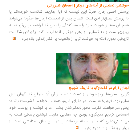
خوانشی تحلیلی از آینه‌های دردار | اسحاق شیروانی
پرسش اصلی رمان صرفاً این نیست که آیا آرمان‌ها شکست خورده‌اند یا
نه.پرسش عمیق‌تر این است: انسان پس از شکست آرمان‌ها چگونه می‌تواند
همچنان معنا و هویت خود را حفظ کند؟... پاسخی که ابراهیم برمی‌گزیند، نه
پیروزی است و نه تسلیم. او راهی دیگر را انتخاب می‌کند: پذیرفتن شکست
تاریخی، بدون آنکه به خیانت، گریز از واقعیت یا انکار زندگی پناه ببرد
...
اونای آرام در گفت‌وگو با فاروک شهیچ‭
گویی انسان‌ها ترمزِ خود را از دست داده‌اند و آن کُدِ اخلاقی که نگهبان عقل
سلیم بود، فروریخته است. در دنیای امروز، همه می‌خواهند فاشیست باشند؛
یعنی می‌خواهند نفرت، محورِ زندگی‌شان باشد... ما با گوشت و پوست خود
احساس کردیم «دیگری» بودن چه معنایی دارد... نوشتن پاسخی است به
بی‌عدالتی‌هایی که ما را احاطه کرده‌اند، و در عین حال، ستایشی است از
زیبایی زندگی و شادی‌هایش
...