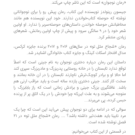
«رمان نوجوان» است که این ناشر چاپ می‌کند.
جیسون رینولدز نویسنده این کتاب، رمان پیش رو را برای نوجوانانی
نوشته که حوصله کتاب‌خواندن ندارند. خود این نویسنده هم مانند
مخاطبانش حوصله خواندن داستان‌های حوصله‌سربر را ندارد. او اولین
شعر خود را در ۹ سالگی سرود و پیش از چاپ اولین رمانش، شعرهای
زیادی منتشر کرد.
رمان «شجاع مثل تو» در سال‌های ۲۰۱۶ و ۲۰۱۷ برنده جایزه کرکس،
مدال افتخار اسکات کینگ و جایزه کتاب خانوادگی اشنایدر شد.
داستان این رمان درباره دختری نوجوان به نام جینی است که اصلاً
توقع ندارد تابستان را در خانه روستایی پدربزرگ و مادربزرگ سپری کند
اما حالا او و برادر کوچک‌ترش ناچارند تابستان را در آن خانه بمانند و
سخت کار کنند. جینی دختری یازده ساله است و باید مراقب ارنی هم
باشد. غافلگیری بزرگ جینی و برادش زمانی است که راز بابابزرگ را
متوجه می‌شوند و به علت این‌که چرا خودش را در یک اتاق پر از پرنده
حبس کرده، پی می‌برند...
سوالی که در ادامه برای دو نوجوان پیش می‌آید این است که چرا یک
مرد نابینا باید هفت‌تیر داشته باشد؟ … رمان «شجاع مثل تو» در ۲۱
فصل نوشته شده است.
در قسمتی از این کتاب می‌خوانیم: