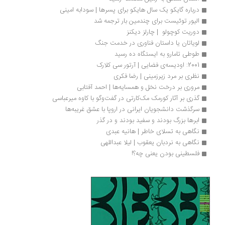
درباره گایکو یک سال هایکو برای پسرها | سودابه امینی
الیور توئیست برای چندمین بار ترجمه شد
دوریت کوچولو  | چارلز دیکنز
لویاتان یا داستان فناوری در خدمت جنگ
طوطی تامارو به ایستگاه ده رسید
2001: اودیسه­‌ی فضایی | آرتور سی کلارک
نظری بر مرد زیرزمینی | رضا فکری
مروری بر درخت نخل و همسایه‌ها | احمد آفتابی
گذری بر آثار کورمک مک‌کارتی در گفت‌وگو با کاوه میرعباسی
سرگذشت دانشجویان ایرانی در اروپا با عشق غریبه‌ها
ابرها بزرگ بودند و سفید بودند و در گذر
نگاهی به تسلای خاطر | هانیه عبدی
نگاهی به نردبان یعقوب | لیلا عبداللهی
فلسطینی بودن یعنی چه؟!