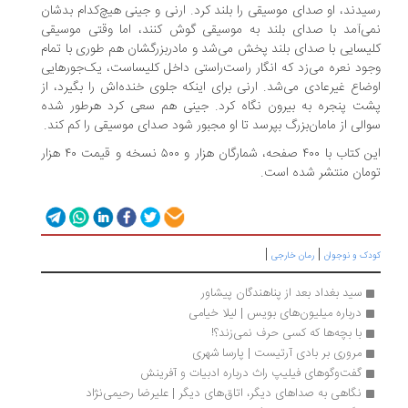
رسیدند، او صدای موسیقی را بلند کرد. ارنی و جینی هیچ‌کدام بدشان
نمی‌آمد با صدای بلند به موسیقی گوش کنند، اما وقتی موسیقی
کلیسایی با صدای بلند پخش می‌شد و مادربزرگشان هم طوری با تمام
وجود نعره می‌زد که انگار راست‌راستی داخل کلیساست، یک‌جورهایی
اوضاع غیرعادی می‌شد. ارنی برای اینکه جلوی خنده‌اش را بگیرد، از
پشت پنجره به بیرون نگاه کرد. جینی هم سعی کرد هرطور شده
سوالی از مامان‌بزرگ بپرسد تا او مجبور شود صدای موسیقی را کم کند.
این کتاب با ۴۰۰ صفحه، شمارگان هزار و ۵۰۰ نسخه و قیمت ۴۰ هزار
تومان منتشر شده است.
|
|
کودک و نوجوان
رمان خارجی
سید بغداد بعد از پناهندگان پیشاور
درباره میلیون‌های بویس | لیلا خیامی
با بچه‌ها که کسی حرف نمی‌زند؟!
مروری بر بادی آرتیست | پارسا شهری
گفت‌وگوهای فیلیپ راث درباره ادبیات و آفرینش
نگاهی به صداهای دیگر، اتاق‌های دیگر | علیرضا رحیمی‌نژاد