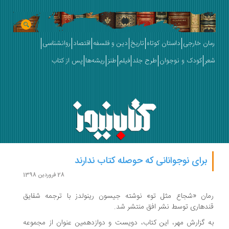
رمان خارجی
داستان کوتاه
تاریخ
دین و فلسفه
اقتصاد
روانشناسی
شعر
کودک و نوجوان
طرح جلد
فیلم
طنز
ریشه‌ها
پس از کتاب
برای نوجوانانی که حوصله کتاب‌ ندارند
28 فروردین 1398
رمان «شجاع مثل تو» نوشته جیسون رینولدز با ترجمه شقایق
قندهاری توسط نشر افق منتشر شد.
به گزارش مهر، این کتاب، دویست و دوازدهمین عنوان از مجموعه