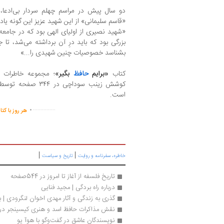
دو سال پیش در مراسم چهلم سردار بی‌ادعا
«قاسم سلیمانی» از این شهید عزیز این گونه یاد 
«شهید نصیری از اولیای الهی بود که در جامع
بزرگی بود که باید درِ آن برداشته می‌شد، تا 
بشناسد خصوصیات چنین شهیدی را...»
کتاب
«برایم
حافظ
بگیر»
؛ مجموعه خاطرات 
کوشش زینب سوداچی د
است.
.
...............
هر روز با کت
|
|
خاطره، سفرنامه‌ و روایت
تاریخ و سیاست
تاریخ فلسفه از آغاز تا امروز در 544صفحه
درباره راه بردگی | مجید فنایی
گذری به زندگی و آثار مهدی اخوان لنگرودی | 
نقش مذاکرات حافظ اسد و هنری کیسینجر در ص
نویسندگان عاشق در گفت‌وگو با هوآ یو