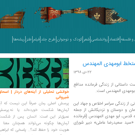
و فلسفه
اقتصاد
روانشناسی
شعر
کودک و نوجوان
طرح جلد
فیلم
طنز
ریشه‌ها
تخط ابومهدی المهندس
22 دی 1398
ت داستانی از زندگی فرمانده مدافع
بومهدی المهندس است.
خوانشی تحلیلی از آینه‌های دردار | اسحاق
شیروانی
ی از زندگی سراسر اخلاص و جهاد این
پرسش اصلی رمان صرفاً این نیست که آیا
 بیش از ۱۰۰ نفر از همرزمان و دوستان و نزدیکانش از جمله
آرمان‌ها شکست خورده‌اند یا نه.پرسش
 قدس، ابو مهدی المهندس (فرمانده
عمیق‌تر این است: انسان پس از شکست
«سید سعیدرضا عاملی» دبیر شورای
آرمان‌ها چگونه می‌تواند همچنان معنا و
هویت خود را حفظ کند؟... پاسخی که ابراهی