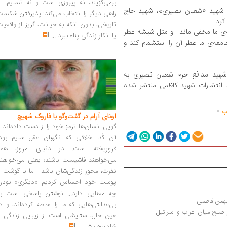
برمی‌گزیند، نه پیروزی است و نه تسلیم. ا
، شهید «شعبان نصیری»، شهید حاج
راهی دیگر را انتخاب می‌کند: پذیرفتن شکس
کرد:
تاریخی، بدون آنکه به خیانت، گریز از واقعی
ه‌ی ما مخفی ماند. او مثل شیشه عطر
یا انکار زندگی پناه ببرد
...
جامعه‌ی ما عطر آن را استشمام کند و
شهید مدافع حرم شعبان نصیری به
ر ۳۴۴ صفحه توسط انتشارات شهید کاظمی منتشر شده
.
..............
اب
اونای آرام در گفت‌وگو با فاروک شهیچ‭
گویی انسان‌ها ترمزِ خود را از دست داده‌اند 
آن کُدِ اخلاقی که نگهبان عقل سلیم بود،
فروریخته است. در دنیای امروز، همه
می‌خواهند فاشیست باشند؛ یعنی می‌خواهند
نفرت، محورِ زندگی‌شان باشد... ما با گوشت 
پوست خود احساس کردیم «دیگری» بودن
چه معنایی دارد... نوشتن پاسخی است به
بهمن فاطمی
بی‌عدالتی‌هایی که ما را احاطه کرده‌اند، و د
لح میان اعراب و اسرائیل
عین حال، ستایشی است از زیبایی زندگی و