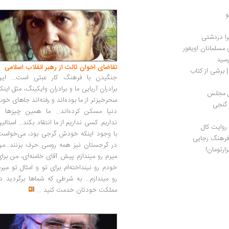
و
را دردشتی
مسلمانان اویغور 
تقاضای اخوان ثالث از رهبر انقلاب اسلامی
 برشی از کتاب
جنگیدن با فرهنگ کار عبثی است... این
برادران آریایی ما و برادران وایکینگ، مثل اینک
ل مجلس
سحرخیزتر از ما بوده‌اند و رفته‌اند جاهای خو
 گنجی
دنیا مسکن کرده‌اند... ما همین چیزها را
نداریم. کسی نداریم از ما انتقاد بکند... استالی
روایت کال
با وجود اینکه خودش گرجی بود، می‌خواست
 فرهنگ رجایی
در گرجستان نیز همه روسی حرف بزنند...من
میرم رو میندازم پیش آقای خامنه‌ای، من برا
خودم رو نینداخته‌ام برای تو و امثال تو میر
رو میندازم... به شرطی که شماها برگردید د
مملکت خودتان خدمت کنید
...