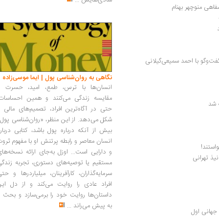
شادی‌هایش
...
اهی منوچهر بهنام
ت‌وگو با احمد سمیعی‌گیلانی
نگاهی به روان‌شناسی پول | ایما موسی‌زاده
انسان‌ها با ترس، طمع، امید، حسرت و
مقایسه زندگی می‌کنند و همین احساسات،
 شد
حتی در آگاه‌ترین افراد، تصمیم‌های مالی ر
شکل می‌دهد. از این منظر، «روان‌شناسی پول
بیش از آنکه درباره پول باشد، کتابی دربار
انسان معاصر و رابطه پرتنش او با مفهوم ثرو
ستند!
و دارایی است... اوزل به‌جای ارائه نسخه‌ها
نیذ تهرانی
مستقیم یا توصیه‌های دستوری، تجربه زندگی
سرمایه‌گذاران، کارآفرینان، میلیاردرها و حت
افراد عادی را روایت می‌کند و از دل این
داستان‌ها روایت خود را برمی‌سازد و بحث ر
به پیش می‌راند
...
 جهانی اول