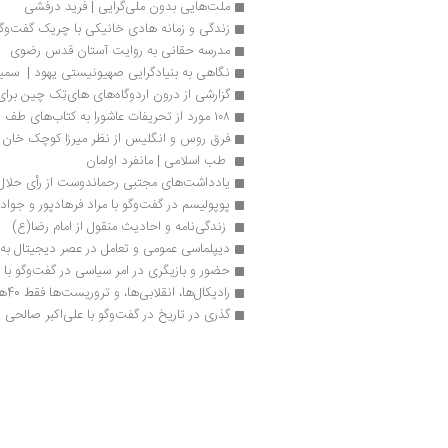
ملت‌هایی بدون ملی‌گرایی | فرید درفشی
زندگی و زمانه هادی خانیکی با چریک گفت‌وگ
مدرسه حقانی به روایت آستان قدس رضوی
نگاهی به بنیادگرایی صهیونیستی یهود |  سمی
گزارشی از درون اردوگاه‌های های‌تِک چین برای 
۱۰۸ مورد از تحریفات عاشورا به کتاب‌های طف رسید
فرق روس و انگلیس از نظر میرزا کوچک خان |
 طب اسلامی | مانفرد اولمان
یادداشت‌های مجتبی رحماندوست از رأی حلا
پوپولیسم در گفت‌وگو با مراد فرهادپور و جواد
 زندگی‌نامه و احادیث منقول از امام رضا(ع) 
دیپلماسی عمومی و تعامل در عصر دیجیتال به 
حضور و بازیگری در امر سیاسی در گفت‌وگو با
رادیکال‌ها، انقلابی‌ها، و تروریست‌ها فقط 40هزارتومان!
گذری در تاریخ در گفت‌وگو با علی‌اکبر صالحی