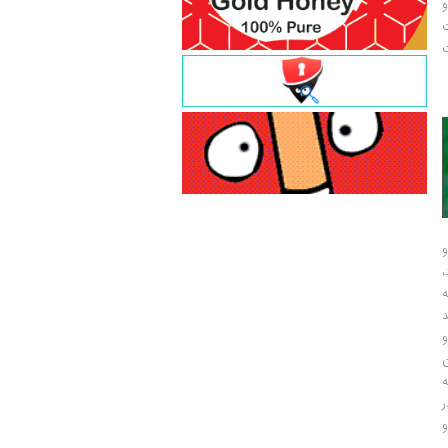
و
ت
ت
و
و
ر