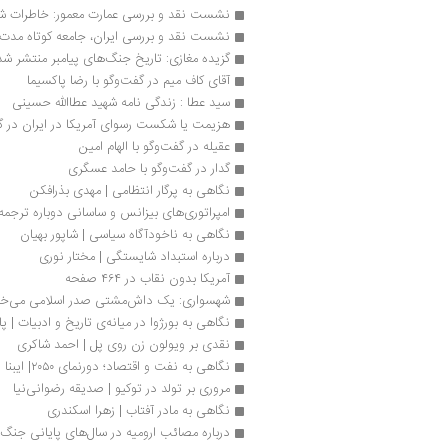
نشست نقد و بررسی عمارت معمور: خاطرات شف
نشست نقد و بررسی ایران، جامعه کوتاه مدت
گزیده مغازی: تاریخ جنگ‌های پیامبر منتشر شد
آقای کاف میم در گفت‌وگو با رضا پاکسیما
سید عطا : زندگی نامه شهید عطاالله حسینی
هزیمت یا شکست رسوای آمریکا در ایران در گف
عقیله در گفت‌وگو با الهام امین
گدار در گفت‌وگو با حامد عسگری
نگاهی به پرگار انتظامی | مهدی بذرافکن
امپراتوری‌های بیزانس و ساسانی دوباره ترجمه
نگاهی به ناخودآگاه سیاسی | شاپور بهیان
درباره استبداد شایستگی | مختار نوری
آمریکا بدون نقاب در ۴۶۴ صفحه 
شهسواری: یک داش‌مشتی صدر اسلامی می‌خوا
نگاهی به بورژوا در میانه‌ی تاریخ و ادبیات | پا
نقدی بر ویولون زن روی پل | احمد شاکری
نگاهی به نفت و اقتصاد؛ دورنمای ۲۰۵۰| ایبنا
مروری بر تولد در توکیو | صدیقه رضوانی‌نیا
نگاهی به مادر آفتاب | زهرا اسکندری
درباره مصائب ارومیه در سال‌های پایانی جنگ