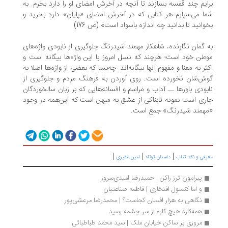
ایم چند قفسه بسازند تا آنچه در آخرش امضای او را دارد بخرم. به
ا می‌سپارم هر کتابی که در آخرش امضای «پایان» دارد بخرید و
وانید تا بدانید چه اندازه باسواد است» (ص 176)
 گمان نگارنده، شاهکار مهمند شیدرنگ جلوگیری از نابودی واژه‌های
طن خود است؛ هرچند که نسل امروز با این واژه‌ها بیگانه است و
ثر به معنا و مفهوم آنها بیگانه‌اند. چه‌بسا که بعضی از واژه‌ها اصلا به
ش‌شان نخورده است. روی آوردن به فرهنگ مردم و جلوگیری از
بودی باورها ــ آداب و مراسم و افسانه‌هایی که بر زبان سالخوردگان
ری است نمونه تابناکی از عشق به میهن است که این‌همه در وجود
همند شیدرنگ» جمع است.
|
|
|
رفی و نقد کتاب
داستان کوتاه
امین فقیری
پیرامون ترز راکن | حمیدرضا امیدی‌سرور
و اما کنسول افتخاری | فاطمه صناعتیان
نگاهی به هزار افسان کجاست؟ | محمدرضا مرعشی‌پور
همه‌کاره‌ هیچ کاره از سر چشمه رسید
مروری بر ساکن خیابان ملک | سید محمد طباطبائی