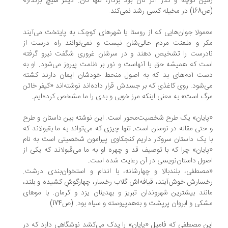
ین کوچه و گذر اگر نان بود بردار، تنها نان. دیگر هیچ برندار»
ه کسی رشد نمی‌کند.
مولا جوان‌هایی که از روستا یا شهرهای کوچک به پایتخت می‌آیند
ر و ملعنت مردم حالی‌شان نیست و نمی‌توانند راه درست از
درست را تشخیص دهند و در سرشان غروری شگفت نیرو گرفته
ت که همیشه حق با آنهاست و نور بر ظلمت پیروز می‌شود. او به
ت آدم‌های بد که به اصول منحط خودشان ایمان دارند کشته
‌شود. روی کاغذی که بر جسدش قرار داده‌اند نوشته‌اند «کیفر خائن
گ است» به معنی اینکه مرز خوبی و بدی را ما مشخص کرده‌ایم.
ایان» یک طرح شخصیت‌محور است. این نوشته بین داستان و طرح
حتی مقاله در نوسان است. تنها چیزی که می‌تواند به ما بقبولاند که
 یک داستان سروکار داریم کنجکاوی پیرامون شخصیتی است به نام
ایان» چرا که با توصیف قد و چهره او به ما می‌قبولاند که یکی از
ول داستان‌نویسی در آن رعایت شده است.
صطفی، بلندبالا و چهارشانه، با اندام و استخوان‌بندی درشت.
سارش خوش‌آیند، قیافه‌اش گلاب رخسار، چهارگوشِ کشیده و بلند،
نند بیشترین شهروندان تبریز و بهدینان یزد و کرمان. با موهای
کی و ابروان پرپشت و به‌هم‌پیوسته و سیاه بود. (ص174)
ن مصطفی که فامیل «پایان» را یدک می‌کشد نوشگاهی دارد که در