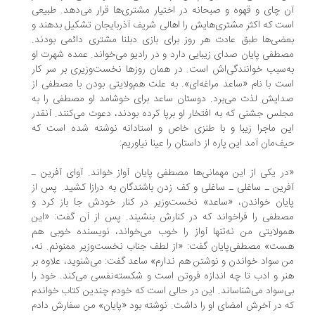
 چای و قهوه و صبحانه در اختیار مشتری‌ها قرار می‌دهد. طبیعی
ت که اکثر مشتری‌هایش را اهالی شریف آذربایجان تشکیل بدهند و
ضی‌ها طبق عادت هر روز برای بازی دبلنا مشتری دائمی بودند.
طفی پایان صدای زیبایی دارد و در رادیو می‌خواند. عمده شهرت او
‌سبب خوانندگی‌اش است. در همان روزها نخست‌وزیری بر سر کار
ت با نام «ساعد مراغه‌ای». به علت هم‌ولایتی بودن با مصطفی از
ایش لذت می‌برد. دوستان ساعد برای خوشامد او مصطفی را به
لس جشنی که به افتخار او برپا کرده بودند، دعوت می‌کنند. آنقدر
ن ماجرا زیبا و با طنزی خاص و استادانه نوشته شده است که
ف‌مان آمد این پاره از داستان را عینا نیاوریم:
ر یکی از این مهمانی‌ها مصطفی پایان آواز خواند. آوای آفرین ـ
رین ـ ساغلی ـ ساغلی و کف زدن باشندگان به درازا کشید. پس از
یان خواندن، «ساعد» نخست‌وزیر در کنار خودش جا باز کرد و
طفی را فراخواند که در کنارش بنشیند. پس از آن گفت: «این
ولایتی من نه‌تنها آواز را خوب می‌خواند، نویسنده خوبی هم
ت» مصطفی‌پایان گفت: «از لطف جناب نخست‌وزیر ممنونم. نه،
 سواد خواندن و نوشتن هم ندارم» ساعد گفت: می‌شنوید، علاوه بر
ر و ادب تا چه اندازه فروتن است و شکسته‌نفسی می‌کند. خود را
‌سواد می‌شناساند. این در حالی است که خودم چندین کتاب خواندم
 در آخرش امضای او را داشت. نوشته بود «پایان» من سفارش دادم