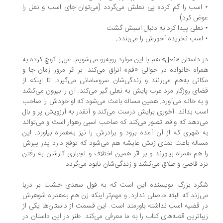
اسب را گم کرده پی نعلش می‌گردد (می‌توان جای اسب و نعل را
ض کرد)
نعلی پیدا کرد به دنبال اسبش گشت
اسب نخریده آخورش را می‌بندد.
 داستان «نعل» هم با این موارد روبه‌رو می‌شویم. عربی کوچ کرده به
راه خانواده در حوالی «قم» اتراق می‌کند. بر اثر مرور زمان جا و
انی به‌هم می‌زنند و زندگی‌شان سروسامانی می‌گیرد. تا اینکه از
ای روزگار مرد عرب پایش به نعلی گیر می‌کند. آن را بیرون می‌کشد
به خانه می‌آورد. همین مساله باعث می‌شود که او خودش را صاحب
ب بداند. آخوری برایش درست می‌کند و آنقدر به آرزویش پر و بال
‌دهد که واقعا تصور می‌کند که صاحب اسبی رهوار است و می‌تواند
 شهری که از آن آمده برود و برادرش را نیز به‌همراه بیاورد. این
اله باعث تمنای زنش عایشه هم می‌شود که توقع دارد پدر پیرش
 هم همراه بیاورند و بر اثر همین اختلاف و لجبازی کارشان به رفتن
د قاضی و طلاق می‌کشد و زندگی‌شان نابود می‌گردد.
رد بزرگ نویسنده این است که به قول سعدی خشت بر دریا
‌زند که البته حاصلی ندارد. و مهم‌تر اینکه زن هم به‌همراه شوهرش
 قضیه اسب نداشته باورمند است. این قسمت از داستان‌ها یکی از
باترین قصه‌های کتاب را به ما معرفی می‌کند. طنز در این داستان در