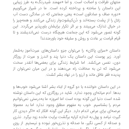
تهای ظرافت و اصالت است. و اما «مهمند شیدرنگ» به طرز زیبایی
ن داستان را ساخته و پرداخته کرده است. ما در شیراز می‌گوییم
وره صاف و صادقون است» یعنی جماعتی که در سادگی دست آب
ال را از پشت بسته‌اند و دُن‌کیشوت‌وار زندگی می‌کنند و همه‌چیز را
 خیال تدارک می‌بینند و بر اثر تکرار برایشان باورپذیر می‌گردد. این
نه تصور می‌شود که این جماعت هیچگاه درست نمی‌اندیشند و تا
ام قیامت بر عادت و روش و سلیقه خود باورمندند!
ستان «سزای پاکان» را می‌توان جزو داستان‌های عبرت‌آموز به‌شمار
رد. زیر پوست این داستان یک دنیا پند و اندرز و عبرت از روزگار
ن، نفس می‌کشد. اما شرایط زندگی برای بعضی‌ها آنقدر سخت
‌شود که تن به مخافت راه می‌دهند و در این میان نمی‌توان از
یده فقر غافل ماند و آرزو را در نهاد بشر کشت.
 این داستان خواننده با دو گروه از ابناء بشر آشنا می‌شود خوب‌ها و
ها. آدم میانه‌ای وجود ندارد. شاید در روزگاری که این داستان نوشته
ه است دنیا این گونه بوده است اما امروزه ما به‌درستی نمی‌توانیم
دم را بشناسیم. خوب به مفهوم مطلق وجود ندارد اما بد معمولا
صه‌ای برای عرض اندام دارد. دیگر این گونه افکار که «اگر دیدی کار
رت نیامد و پول به اندازه کرایه برگشت برایت مانده زود برگرد. نذری
صدقه از کسی نگیر، ما صدقه و نذری‌خور نبوده و نیستیم. از روی