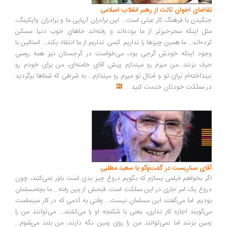
اضای اخوان ثالث از رهبر انقلاب اسلامی
گیدن با فرهنگ کار عبثی است... این برادران آریایی ما و برادران وایکینگ،
ل اینکه سحرخیزتر از ما بوده‌اند و رفته‌اند جاهای خوب دنیا مسکن
ده‌اند... ما همین چیزها را نداریم. کسی نداریم از ما انتقاد بکند... استالین با
ود اینکه خودش گرجی بود، می‌خواست در گرجستان نیز همه روسی
ف بزنند...من میرم رو میندازم پیش آقای خامنه‌ای، من برای خودم رو
نداخته‌ام برای تو و امثال تو میرم رو میندازم... به شرطی که شماها برگردید
 مملکت خودتان خدمت کنید
...
ای سناریست در گفت‌وگو با سعید مطلبی
ر بخواهم فیلمی بسازم که بگویم دروغ چیز بدی است باور نمی‌کنند، چون
وغ یک امر جاری در این مملکت است. قبحش از بین رفته... ما بچه‌مسلمان
دیم. اما می‌گفتند این مسلمان نیست... وقتی به آدمی که در کار سینماست
‌گویند اجازه کار نداری، یعنی با شکنجه او را می‌کشند... می‌توانند من را
ین بزنند اما نمی‌توانند من را روی زمین نگه دارند، من بلند می‌شوم...