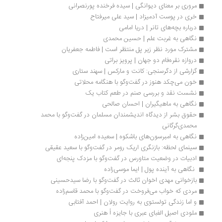
مروری بر معنای دیوانگی | سیده فرخنده پورنصرانی
خری در پوست آدمیزاد | سید علی میرفتاح
درباره بچه‌های تانر | دریا امامی
نگاهی به غربت علم | حسین محمدی
مشترک مورد نظر زیر پل منتظر است | فاطمه جعفریان
دروازه نقره‌فام دو جهان | پرویز براتی
گزارشی از دگرسنجی: کانت و مارکس | سهند ستاری
خون می‌چکد هنوز در گفت‌وگو با هنگامه محلاتی
نشست نقد و بررسی صنم در طعم کتاب یک
نگاهی به ماهیگیران | احسان صالحی
حقوق بشر از دیدگاه اندیشمندان مسلمان در گفت‌وگو با محمد 
محمدی‌گرگانی
نگاهی به امبرسون‌های باشکوه | سعیده امین‌زاده
سینمای لحظه: بازنگری اریک رومر در گفت‌وگو با سعید عقیقی
ادبیات در وضعیت متاورس در گفت‌وگو با مزدک پنجه‌ای
 نگاهی به آینده پول | ایما موسی‌زاده
بازخوانی مهدی اخوان ثالث در گفت‌وگو با رضا سیدحسینی
مردی که خواب می‌فروخت در گفت‌وگو با محمد قاسم‌زاده
و اما زندگی تولستوی به روایت رولان | احمد آفتابی
ملودی اصیل الفبای عبری با جایزه اُ هنری