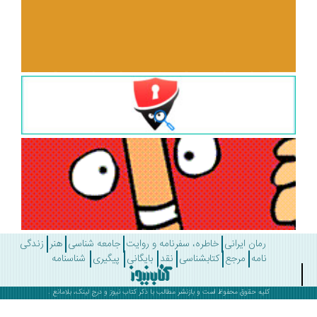
رمان ایرانی
خاطره، سفرنامه و روایت
جامعه شناسی
هنر
زندگی
نامه
مرجع
کتابشناسی
نقد
بایگانی
پیگیری
شناسنامه
کلیه حقوق محفوظ است و بازنشر مطالب با ذکر
کتاب نیوز
و درج لینک، بلامانع .