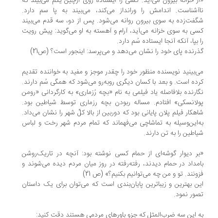
ز خزانه بیرون می‌آید. کسی را ایستاده روی اُرچین یکم می‌بیند که
آشناست. اندامش را ورانداز می‌کند، می‌بیند به پا سم دارد.
فت‌زده به سوی بیرون روانه می‌شود. پس از دو، سه قدم می‌بیند
ی به سوی خزانه می‌آید، آرام و آهسته به او می‌گوید: پیش رویت
 بپا، آنکه آنجا ایستاده سُم دارد.
رنده پای خود را نشان می‌دهد و می‌پرسد: اینجور است؟ (ص21)
‌بینید نویسنده منظور خود را چقدر موجز و مفید به خواننده تقدیم
ده است. و بعد با کسان دیگری روبه‌رو می‌شود که همگی سُم دارند.
ارنده بلافاصله یاد فیلمی به نام «بچه رُزماری» به کارگردانی «رومن
لانسکی» افتادم. مساله ربودن بچه رزماری توسط شیاطین بود.
هکار فیلم پلان پایانی بود که دوربین از بالا کلِّ شهر را نشان می‌داد.
‌این‌وسیله به تماشاچی می‌فهماند که تمام مردم شهر رخت و لباس
اطین را به تن دارند.
ر دیوار گوشه‌ای از حمام کسی نوشته بود: آنچه در تاریک‌روشن
مداد در حمام دیدند، رفته‌رفته در روز میان مردم دیده می‌شوند و
ونند. تو و من چه می‌توانیم بکنیم؟» (ص 21)
ن بهترین و زیباترین پایان‌بندی است که می‌توان برای یک داستان
ور نمود.
 این سه ضرب‌المثل که جزو باورهای مردمی هستند دقت کنید: