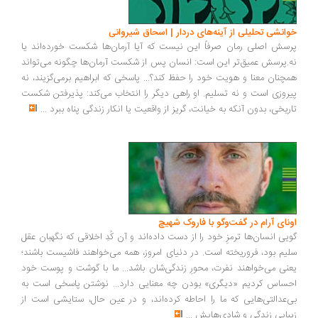
انشی تحلیلی از آینه‌های دردار | اسحاق شیروانی
سش اصلی رمان صرفاً این نیست که آیا آرمان‌ها شکست خورده‌اند یا
.پرسش عمیق‌تر این است: انسان پس از شکست آرمان‌ها چگونه می‌تواند
چنان معنا و هویت خود را حفظ کند؟... پاسخی که ابراهیم برمی‌گزیند، نه
روزی است و نه تسلیم. او راهی دیگر را انتخاب می‌کند: پذیرفتن شکست
ریخی، بدون آنکه به خیانت، گریز از واقعیت یا انکار زندگی پناه ببرد
...
ونای آرام در گفت‌وگو با فاروک شهیچ
یی انسان‌ها ترمزِ خود را از دست داده‌اند و آن کُدِ اخلاقی که نگهبان عقل
یم بود، فروریخته است. در دنیای امروز، همه می‌خواهند فاشیست باشند؛
نی می‌خواهند نفرت، محورِ زندگی‌شان باشد... ما با گوشت و پوست خود
ساس کردیم «دیگری» بودن چه معنایی دارد... نوشتن پاسخی است به
‌عدالتی‌هایی که ما را احاطه کرده‌اند، و در عین حال، ستایشی است از
بایی زندگی و شادی‌هایش
...