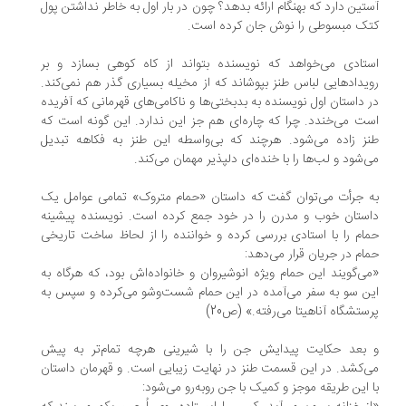
تین دارد که بهنگام ارائه بدهد؟ چون در بار اول به خاطر نداشتن پول
ک مبسوطی را نوش جان کرده است.
تادی می‌خواهد که نویسنده بتواند از کاه کوهی بسازد و بر
یدادهایی لباس طنز بپوشاند که از مخیله بسیاری گذر هم نمی‌کند.
 داستان اول نویسنده به بدبختی‌ها و ناکامی‌های قهرمانی که آفریده
ت می‌خندد. چرا که چاره‌ای هم جز این ندارد. این گونه است که
ز ‌زاده می‌شود. هرچند که بی‌واسطه این طنز به فکاهه تبدیل
‌شود و لب‌ها را با خنده‌ای دلپذیر مهمان می‌کند.
 جرأت می‌توان گفت که داستان «حمام متروک» تمامی عوامل یک
ستان خوب و مدرن را در خود جمع کرده است. نویسنده پیشینه
ام را با استادی بررسی کرده و خواننده را از لحاظ ساخت تاریخی
ام در جریان قرار می‌دهد:
ی‌گویند این حمام ویژه انوشیروان و خانواده‌اش بود، که هرگاه به
ن سو به سفر می‌آمده در این حمام شست‌وشو می‌کرده و سپس به
ستشگاه آناهیتا می‌رفته.» (ص20)
بعد حکایت پیدایش جن را با شیرینی هرچه تمام‌تر به پیش
‌کشد. در این قسمت طنز در نهایت زیبایی است. و قهرمان داستان
 این طریقه موجز و کمیک با جن روبه‌رو می‌شود: