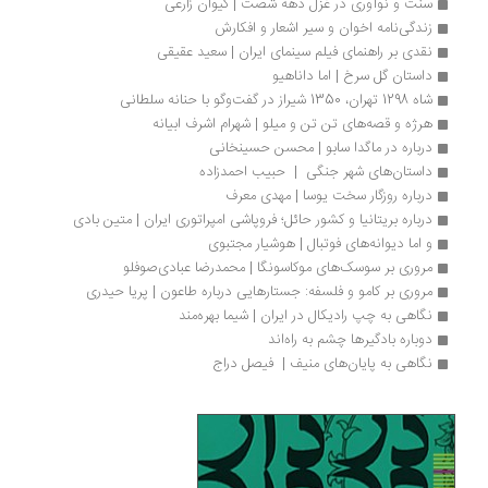
سنت و نوآوری در غزل دهه شصت | کیوان زارعی
زندگی‌نامه اخوان و سیر اشعار و افکارش
نقدی بر راهنمای فیلم سینمای ایران | سعید عقیقی
داستان گل سرخ | اما داناهیو
شاه 1298 تهران، 1350 شیراز در گفت‌وگو با حنانه سلطانی
هرژه و قصه‌های تن تن و میلو | شهرام اشرف ابیانه
درباره در ماگدا سابو | محسن حسینخانی
داستان‌های شهر جنگی  |  حبیب احمدزاده
درباره روزگار سخت یوسا | مهدی معرف
درباره بریتانیا و کشور حائل؛ فروپاشی امپراتوری ایران | متین بادی
و اما دیوانه‌های فوتبال | هوشیار مجتبوی
مروری بر سوسک‌های موکاسونگا | محمدرضا عبادی‌صوفلو
مروری بر کامو و فلسفه: جستارهایی درباره طاعون | پریا حیدری
نگاهی به چپ رادیکال در ایران | شیما بهره‌مند
دوباره بادگیرها چشم به راه‌اند
نگاهی به پایان‌های منیف |  فیصل دراج