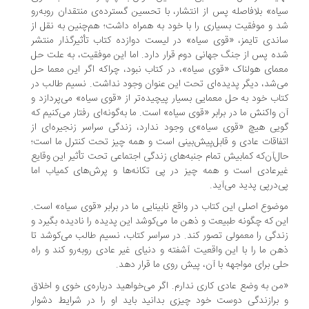
اه» بلافاصله پس از انتشار، با تحسین گسترده‌ی منتقدان روبه‌رو
 و موفقیت بسیاری را با خود به همراه داشت؛ هم‌چنین به نقل از
ندی تایمز، «قوی سیاه» در لیست دوازده کتاب تأثیرگذار منتشر
ه پس از جنگ جهانی دوم قرار دارد. اما این موفقیت، به علت حل
مای هولناک «قوی سیاه»، در کتاب نبود، چراکه اگر این معما حل
‌شد، دیگر پدیده‌ای تحت این عنوان وجود نداشت. نسیم طالب در
اب خود به حل معمایی بسیار پیچیده‌تر از «قوی سیاه» می‌پردازد و
 واکنش ما در برابر «قوی سیاه» است. ما به‌گونه‌ای رفتار می‌کنیم که
یی هیچ «قوی سیاه»ی وجود ندارد، زندگی سراسر زنجیره‌ای از
فاقات عادی و قابل‌پیش‌بینی است و همه چیز تحت کنترل ما است؛
ل‌آن‌که کمابیش تمام جنبه‌های زندگی اجتماعی تحت تأثیر این وقایع
رعادی است و همه چیز در پی تکانه‌ها و پرش‌های کمیاب اما
‌در‌پی پدید می‌آید.
ضوع اصلی این کتاب در واقع نابینایی ما در برابر «قوی سیاه» است.
ن که چگونه طبیعت و ذهن ما می‌کوشد این پدیده را نادیده بگیرد و
دگی را معمولی تصور کند. در سراسر کتاب، نسیم طالب می‌کوشد تا
ن ما را با این واقعیت آشفته و دنیای غیر عادی روبه‌رو کند و راه
ی برای مواجهه با آن، پیش روی ما قرار دهد.
ن به وضع عادی کاری ندارم. اگر می‌خواهید درباره‌ی خوی و اخلاق
برازندگی دوست خود چیزی بدانید باید او را در شرایط دشوار