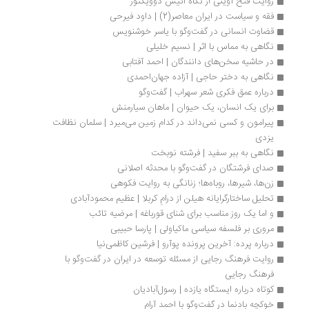
روایت فتح آوینی از نگاه انیس دوویکتور
فقه و سیاست در ایران معاصر(2) | داود فیرحی
قضاوت انسانی در گفت‌وگو با یاسر خوشنویس
نگاهی به مماس با اثر | نسیم خلیلی
در حاشیه سخن‌های دانندگان | احمد آفتابی
نگاهی به دختر حاجی | آزاده جهان‌احمدی
درباره عمق فکری شعر سهراب | گفت‌وگو
برای یک انسان، یک حیوان | ماهان سیارمنش
پیرامون و کسی نمی‌داند در کدام زمین می‌میرد | سلمان نظافت 
یزدی
نگاهی به ببر سفید | فرشته نوبخت
صدای فرشتگان در گفت‌وگو با محدثه اصلانی
زن‌ها، شیرها، روباه‌ها؛ زنانگی به روایت فکوهی
تحلیل ساختارگرایانه هیلن از درامِ کربلا | عظیم محمودآبادی
و اما یک روز مناسب برای شنای قورباغه | مرضیه تائب
مروری بر فلسفه سیاسی ماکیاولی | پارسا حبیبی
درباره پرده: آخرین پرونده پوآرو | فرشین کاظمی‌نیا
روایت فرهنگ رجایی از مسئله توسعه در ایران در گفت‌وگو با 
فرهنگ رجایی
کوتاه درباره ایستگاه یازده | رسول‌آبادیان
خوکچه‌ بادنما در گفت‌وگو با احمد آرام