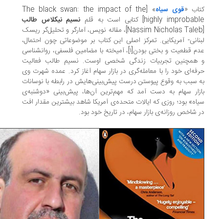
اب «
قوی سیاه
» [The black swan: the impact of the
highly improbab] کتابی است به قلم
نسیم نیکلاس طالب
[Nassim Nicholas Taleb]، مقاله نویس، آمارگر و تحلیل‌گر ریسک
نانی- آمریکایی. تمرکز اصلی این کتاب بر موضوعاتی چون احتمال،
عدم قطعیت و بختی بودن[۱]، آمیخته با مضامین فلسفی، روانشناسی
 همچنین تجربیات زندگی شخصی‌ اوست. نسیم طالب فعالیت
فه‌ای خود را با معامله‌گری در بازار سهام آغاز کرد. عمده شهرت وی
 سبب به وقوع پیوستن درست پیش‌بینی‌‌هایش در رابطه با نوسانات
زار سهام به دست آمد که مهم‌ترین آن‌ها، پیش‌بینی «دوشنبه‌ی
اه» بود؛ روزی که ایالات متحده‌ی آمریکا شاهد بیشترین مقدار افت
 شاخص روزانه‌ی بازار سهام، در تاریخ خود بود.