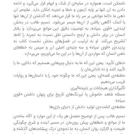
ممکن است، همواره در سایه‌ای از شک و ابهام قرار می‌گیرد و ادامه‌
دن به آن تنها بر پایه آزمون و خطا و تجربه امکان دارد. علاوه‌بر آن
ن‌ ما دائما موانعی بر سر راه ما قرار می‌دهد که گذشتن از آن‌ها تنها
 کمک آگاهی یافتن از آن‌ها میسر می‌شود. نسیم طالب در بخش
تدایی «قوی سیاه»، به توصیف دقیق این موانع می‌پردازد و رفتار
سان در برابر دانش و ارجح دانستن نقل نسبت به تجربه را کاملا
شریح می‌کند. او به ترتیب در فصل‌های بخش نخست کتاب به
یده‌ی «قوی سیاه» و سه جنبه‌ی اصلی آن و سپس به خطاهای
ن انسان که مواردی از آن‌ها را در این جا می‌آوریم، می‌پردازد.
ای تأیید: یعنی این که ما به دنبال چیزهایی هستیم که دانایی ما را
یید کنند و نه نادانی‌مان را.
لطه‌ی قصه‌ای: یعنی این که ما چگونه خود را با داستان‌ها و روایات
یب می‌دهیم.
ثیرگذاری هیجانات بر نتیجه‌گیری
ئله شاهد خاموش یا نیرنگ‌های تاریخ برای پنهان داشتن «قوی
اه»
لطه‌ی کشنده‌ی تولید دانش از دنیای بازی‌ها
یم طالب پس از توضیح مفصل هر یک از این موارد و آگاه ساختن
 از موانع و خطاهای پیش روی‌مان در مسیر آینده و شرح چگونگی
یعت و کارکرد روان انسان، به ما نحوه‌ی درک پیشامد‌های گذشته و