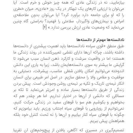
ازمایید، نه در زندگی عادی که همه چیز خوش و خرم است. آیا
‌توان با ارزیابی کار‌های یک تبهکار در یک روز «عادی»، میزان خطری
 که او برای جامعه دارد برآورد کرد؟ آیا می‌توان بدون ملاحظه‌ی
راض و بیماری‌های واگیردار، سلامتی را فهمید؟ به‌راستی گاه چنین
‌نماید که وضعیت عادی ارزش بررسی ندارد.» [۴]
دانسته‌ها مهم‌تر از دانسته‌ها
ق منطق «قوی سیاه» نادانسته‌ها باید اهمیت بیشتری از دانسته‌ها
شته باشند، چراکه آن‌ها دارای نقشی تعیین‌کننده در روند زندگی ما
تند؛ اما در واقعیت سرشت و کارکرد ذهن انسان سبب می‌شود تا
ایش ما بیشتر به سوی دانسته‌هایمان باشد، زیرا به یاری این دانش
دوخته می‌توانیم امکان یافتن شغلی مناسب، پیشرفت، دستیابی به
فقیت و مقامی والا را محقق سازیم. در اصل امر طبیعی برای انسان
کار نیمه‌ی تاریک و تکیه بر نیمه‌ی روشن وجودش است. پیش بردن
دگی از طریق دانسته‌ها بسیار ساده و امن‌تر می‌نماید تا تکه بر
ائلی که دانشی از آن‌ها در اختیار نداریم. اما هر چقدر هم که
واهیم و بکوشیم هم سو با قوهای سفید در زندگی حرکت کنیم،
ی‌توانیم از رویارویی با قوهای سیاه اجتناب ورزیم. باید بیاموزیم که
ونه با قوهای سیاه کنار بیاییم و آن‌ها را نه تحت کنترل خود بلکه
راهمان پیش ببریم.
میم‌گیری در مسیری که آگاهی یافتن از پیچ‌و‌خم‌های آن تقریبا