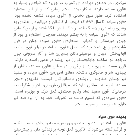
لادی، در جمله‌ی «پرنده ای کمیاب در جزیره که شباهتی بسیار به
وی سیاه» دارد» به کار برده است. زمانی که او از این استعاره
تفاده کرد، هنوز هیچ نشانی از «قوی سیاه» کشف نشده بود.
«قوی سیاه» تا سال ۱۶۹۷ که گروهی از کاشفان و دریانوردان هلندی به
بری ویلم دی ولامینگ قدم بر خاک استرالیا گذاشتند و اولین کسانی
ند که «قوی سیاه» را به چشم دیدند، هم‌چنان استعاره‌ای بود از
زی غیرممکن و کمیاب. استعاره‌‌ی «قوی سیاه» چنان در قرن
نزدهم رایج شده بود که تقابل «قوی سیاه» در برابر قوی سفید،
هام‌بخش ادیبان و موسیقی‌دانان بسیاری شد و آثار معروفی چون
دریاچه قو، ساخته چایکوفسکی[۲] نیز ریشه در همین استعاره دارند.
ی سفید مظهری بود از پاکی و در مقابل «قوی سیاه»، نشان از
یدی، شر و جادوگری داشت. معنای امروزه‌ی «قوی سیاه» و سفید
ز چندان متفاوت از ریشه‌ی باستانی‌شان نیست. نظریه‌ی «قوی
اه» اشاره به مسائلی دارد که غیرقابل‌پیش‌بینی، نادر و شگرف‌اند،
حالی‌که قوی سفید نماد وقایع محتمل، قابل درک و روزمره ‌است.
وی سیاه»ی که نسیم طالب در نظریات خود به آن پرداخته نیز
رای همین معنا و مفهوم است.
یده قوی سیاه
وی سیاه» در ساده و مختصرترین تعریف، به رویدادی بسیار عظیم
فراگیر گفته می‌شود که تأثیری قابل توجه بر زندگی دارد و پیش‌بینی