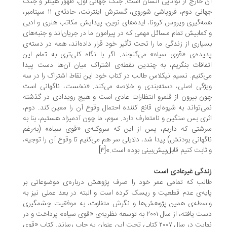
 خارج از توانایی انسان است. جنگ جهانی اول، ظهور هیتلر و جنگ
جهانی دوم، فروپاشی شوروی، گسترش اینترنت، حادثه‌ی ۱۱ سپتامبر،
ه‌گیری ویروس کرونا، ایده‌های نوین‌، پیدایش مکاتب هنری و ادبی
کمابیش تمام مسائل مهمی که در پیرامون ما در جریان‌اند و جنبه‌های
یاری از زندگی ما را تحت تأثیر خود قرار داده‌اند، همه در دسته‌ی
یده‌ی «قوی سیاه» می‌گنجند. اگر با نگاه کلی‌تری به تمام این
فاقات بنگریم، به چندین نقطه‌ی اشتراک میان آن‌ها دست پیدا
‌کنیم. نسیم نیکلاس طالب در کتاب خود این نقاط اشتراک را در سه
ژگی اصلی، دسته‌بندی و خلاصه می‌کند. «نخست، ناگهانی است
ن بیرون از قلمرو انتظارات عادی است و هیچ رویدادی در گذشته
ی‌تواند به شیوه‌ای قانع کننده احتمال وقوع آن را معین کند. دوم،
ری بس سنگین و نامتعارف دارد. سوم، ما چون آدمیزاد هستیم، بنا به
شتی که داریم، پس از این که سروکله‌ی «قوی سیاه» (به‌رغم
گهانی بودنش) پیدا شد، دلایلی سر هم می‌کنیم تا وقوع آن را توجیه،
ثابت کنیم قابل‌پیش‌بینی بوده است.»[۳]
دگی غیرعادی است
لب که تمامی عمر خود را صرف پژوهش درباره‌ی موضوعاتی بر
یه‌ی عدم قطعیت و ریسک کرده است و البته در بعد عملی نیز به
سطه‌ی همین پژوهش‌ها و نگرش متفاوت، به موفقیت چشمگیری
دست یافته، از سال ۲۰۰۱ به توسعه نظریه‌ی «قوی سیاه» پرداخت و در
نهایت در سال ۲۰۰۷ کتابی تحت این عنوان به چاپ رساند. کتاب «قوی