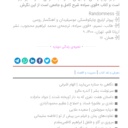
ت و کتاب «قوی سیاه» شرح کامل و جامعی است از این نگرش.
[۳]- طالب، نسیم، «قوی سیاه»، ترجمه‌ی محمد ابراهیم محجوب، نشر
یانا قلم، تهران، ۱۴۰۰، ۹
.
.
...............
..............
تجربه‌ی زندگی دوباره
|
|
رفی و نقد کتاب
مدیریت و اقتصاد
نگاهی به ستاره می‌بارید | الهام اشرفی
سرنوشت بشر | آندره مالرو
داستان هفت نفری که به دار آویخته شدند | جواد ماه‌زاده
نقدی بر عاشورا؛ فساد و اصلاح | عظیم محمودآبادی
درباره سووشون | سعیده ملایی
تفاوت‌های رمان و فیلم من پیش از تو | فاطمه سلیمانی
مروری بر گاو و فلفل | ابراهیم کاظمی‌مقدم