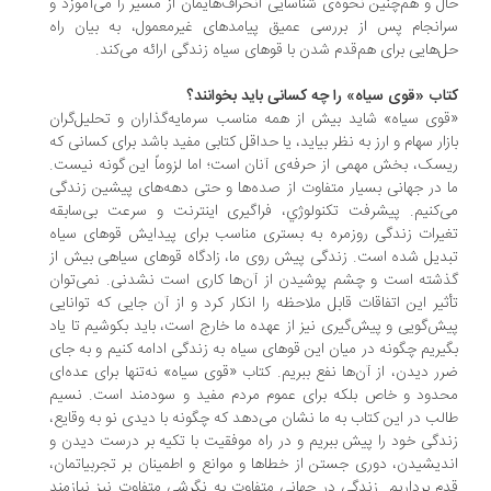
ل و هم‌چنین نحوه‌ی شناسایی انحراف‌هایمان از مسیر را می‌آموزد و
انجام پس از بررسی عمیق پیامدهای غیرمعمول، به بیان راه
‌هایی برای هم‌قدم شدن با قوهای سیاه زندگی ارائه می‌کند.
اب «قوی سیاه» را چه کسانی باید بخوانند؟
وی سیاه» شاید بیش از همه مناسب سرمایه‌گذاران و تحلیل‌گران
زار سهام و ارز به نظر بیاید، یا حداقل کتابی مفید باشد برای کسانی که
سک، بخش مهمی از حرفه‌ی آنان است؛ اما لزوماً این گونه نیست.
 در جهانی بسیار متفاوت از صده‌ها و حتی دهه‌های پیشین زندگی
‌کنیم. پیشرفت تکنولوژي، فراگیری اینترنت و سرعت بی‌سابقه
یرات زندگی روزمره به بستری مناسب برای پیدایش قوهای سیاه
دیل شده است. زندگی پیش روی ما، زادگاه قوهای سیاهی بیش از
شته است و چشم پوشیدن از آن‌ها کاری است نشدنی. نمی‌توان
ثیر این اتفاقات قابل ملاحظه را انکار کرد و از آن جایی که توانایی
ش‌گویی و پیش‌گیری نیز از عهده ما خارج است، باید بکوشیم تا یاد
یریم چگونه در میان این قوهای سیاه به زندگی ادامه کنیم و به جای
ر دیدن، از آن‌ها نفع ببریم. کتاب «قوی سیاه» نه‌تنها برای عده‌ای
دود و خاص بلکه برای عموم مردم مفید و سودمند است. نسیم
لب در این کتاب به ما نشان می‌دهد که چگونه با دیدی نو به وقایع،
دگی خود را پیش ببریم و در راه موفقیت با تکیه بر درست دیدن و
دیشیدن، دوری جستن از خطاها و موانع و اطمینان بر تجربیاتمان،
م برداریم. زندگی در جهانی متفاوت به نگرشی متفاوت نیز نیازمند