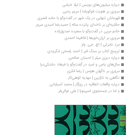
درباره میلیون‌های بویس | لیلا خیامی
مروری بر هویت فوکویاما | مریم رجبی
قهرمانان تنهایی در یک شهر در گفت‌وگو با حامد قصری
حاشیه‌ای بر ناخدای پانزده ساله | حمیدرضا امیدی سرور
خانم مربی در گفت‌وگو با سعیده صدیق‌زاده
مروری بر ارزان‌خورها | فاطیما احمدی
مرد نامرئی | اچ. جی. ولز
ترویج کتاب بر سنگ قبر | احمد راسخی لنگرودی
درباره دیزی میلر | احسان صالحی
سال‌های یاس و امید در گفت‌وگو با فرهاد دشتکی‌نیا 
مروری بر ناگهان هوس | رضا فکری
نگاهی به نازارین | مهدیه کوهی‌کار
درباره واقعات اتفاقیه در روزگار | محمد آسیابانی
و اما در جستجوی اسپینوزا | علی غزالی‌فر