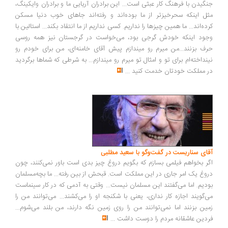
گیدن با فرهنگ کار عبثی است... این برادران آریایی ما و برادران وایکینگ،
ل اینکه سحرخیزتر از ما بوده‌اند و رفته‌اند جاهای خوب دنیا مسکن
ده‌اند... ما همین چیزها را نداریم. کسی نداریم از ما انتقاد بکند... استالین با
ود اینکه خودش گرجی بود، می‌خواست در گرجستان نیز همه روسی
ف بزنند...من میرم رو میندازم پیش آقای خامنه‌ای، من برای خودم رو
نداخته‌ام برای تو و امثال تو میرم رو میندازم... به شرطی که شماها برگردید
 مملکت خودتان خدمت کنید
...
ای سناریست در گفت‌وگو با سعید مطلبی
ر بخواهم فیلمی بسازم که بگویم دروغ چیز بدی است باور نمی‌کنند، چون
وغ یک امر جاری در این مملکت است. قبحش از بین رفته... ما بچه‌مسلمان
دیم. اما می‌گفتند این مسلمان نیست... وقتی به آدمی که در کار سینماست
‌گویند اجازه کار نداری، یعنی با شکنجه او را می‌کشند... می‌توانند من را
ین بزنند اما نمی‌توانند من را روی زمین نگه دارند، من بلند می‌شوم...
دین عاشقانه مردم را دوست داشت
...