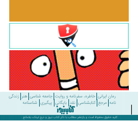
رمان ایرانی
خاطره، سفرنامه و روایت
جامعه شناسی
هنر
زندگی
نامه
مرجع
کتابشناسی
نقد
بایگانی
پیگیری
شناسنامه
کلیه حقوق محفوظ است و بازنشر مطالب با ذکر
کتاب نیوز
و درج لینک، بلامانع .