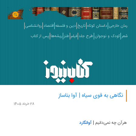
ان خارجی
داستان کوتاه
تاریخ
دین و فلسفه
اقتصاد
روانشناسی
ر
کودک و نوجوان
طرح جلد
فیلم
طنز
ریشه‌ها
پس از کتاب
نگاهی به قوی سیاه | آوا بناساز
28 خرداد 1405
آن چه نمی‌دانیم |
آوانگارد