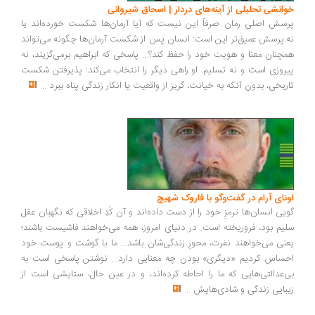
انشی تحلیلی از آینه‌های دردار | اسحاق شیروانی
سش اصلی رمان صرفاً این نیست که آیا آرمان‌ها شکست خورده‌اند یا
.پرسش عمیق‌تر این است: انسان پس از شکست آرمان‌ها چگونه می‌تواند
چنان معنا و هویت خود را حفظ کند؟... پاسخی که ابراهیم برمی‌گزیند، نه
روزی است و نه تسلیم. او راهی دیگر را انتخاب می‌کند: پذیرفتن شکست
ریخی، بدون آنکه به خیانت، گریز از واقعیت یا انکار زندگی پناه ببرد
...
ونای آرام در گفت‌وگو با فاروک شهیچ
یی انسان‌ها ترمزِ خود را از دست داده‌اند و آن کُدِ اخلاقی که نگهبان عقل
یم بود، فروریخته است. در دنیای امروز، همه می‌خواهند فاشیست باشند؛
نی می‌خواهند نفرت، محورِ زندگی‌شان باشد... ما با گوشت و پوست خود
ساس کردیم «دیگری» بودن چه معنایی دارد... نوشتن پاسخی است به
‌عدالتی‌هایی که ما را احاطه کرده‌اند، و در عین حال، ستایشی است از
بایی زندگی و شادی‌هایش
...