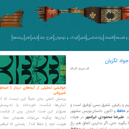
و فلسفه
اقتصاد
روانشناسی
شعر
کودک و نوجوان
طرح جلد
فیلم
طنز
ریشه‌ها
واد لگزیان
04 خرداد 1404
خوانشی تحلیلی از آینه‌های دردار | اسحاق
شیروانی
پرسش اصلی رمان صرفاً این نیست که آیا
کیم و رفیقی شفیق بسی توفیق است و
آرمان‌ها شکست خورده‌اند یا نه.پرسش
م
حافظ
و اکنون داستان‌نویس مشهور
عمیق‌تر این است: انسان پس از شکست
د.
علیرضا محمودی ایرانمهر
در هیات
آرمان‌ها چگونه می‌تواند همچنان معنا و
بگوید حتی اگر بدترین اتفاق هم رخ
هویت خود را حفظ کند؟... پاسخی که ابراهی