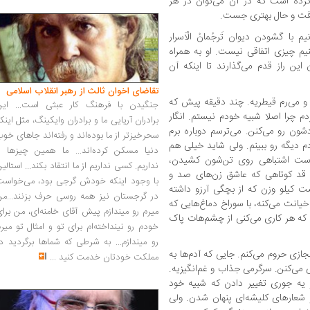
کرده است که در آن می‌توان در هر
ه گرفت و حال بهتری جست.
م با گشودن دیوان تَرجُمانُ الْاَسرار
م چیزی اتفاقی نیست. او به همراه
ین راز قدم می‌گذارند تا اینکه آن
تقاضای اخوان ثالث از رهبر انقلاب اسلامی
و می‌رم قیطریه. چند دقیقه پیش که
جنگیدن با فرهنگ کار عبثی است... این
م چرا اصلا شبیه خودم نیستم. انگار
برادران آریایی ما و برادران وایکینگ، مثل اینک
ون رو می‌کنن. می‌ترسم دوباره برم
سحرخیزتر از ما بوده‌اند و رفته‌اند جاهای خو
دم دیگه رو ببینم. ولی شاید خیلی هم
دنیا مسکن کرده‌اند... ما همین چیزها را
پوست اشتباهی روی تن‌شون کشیدن،
نداریم. کسی نداریم از ما انتقاد بکند... استالی
 قد کوتاهی که عاشق زن‌های صد و
با وجود اینکه خودش گرجی بود، می‌خواست
ت کیلو وزن که از بچگی آرزو داشته
در گرجستان نیز همه روسی حرف بزنند...من
انت می‌کنه، با سوراخ‌ دماغ‌هایی که
میرم رو میندازم پیش آقای خامنه‌ای، من برا
 که هر کاری می‌کنی از چشم‌هات پاک
خودم رو نینداخته‌ام برای تو و امثال تو میر
رو میندازم... به شرطی که شماها برگردید د
ازی حروم می‌کنم. جایی که آدم‌ها به
مملکت خودتان خدمت کنید
...
می‌کنن. سرگرمی جذاب و غم‌انگیزیه.
 یه جوری تغییر دادن که شبیه خود
شعارهای کلیشه‌ای پنهان شد‌ن. ولی