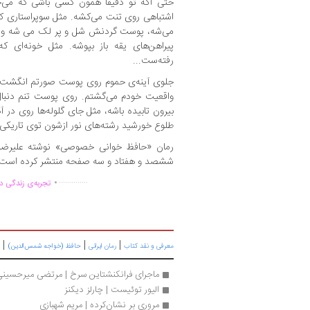
حتی اگه تو دقیقا همون کسی باشی که می‌خ
اشتباهی روی تنت می‌کشه. مثل سوپراستاری 
می‌شه، پوست گردنش شل و پر لک می شه ولی 
پیراهن‌های یقه باز بپوشه. مثل خونه‌ای که
رفته‌ست...
جلوی آینه‌ی حموم روی پوست صورتم انگشت کش
واقعیت خودم می‌گشتم. روی پوست تنم دنبال
بیرون تابیده باشه، مثل جای گلوله‌ها روی در آ
طلوع خورشید رشته‌های نور ازشون توی تاریکی ان
رمان «حافظ خوانی خصوصی» نوشته علیرضا 
ششصد و هفتاد و سه صفحه منتشر کرده است.
.
..............
تجربه‌ی زندگی دو
|
|
|
معرفی و نقد کتاب
رمان ایرانی
حافظ (خواجه شمس‌الدین)
ماجرای فرانکنشتاین سرخ | مرتضی میرحسینی
الیور توئیست | چارلز دیکنز
مروری بر نشان‌کرده | مریم شهبازی