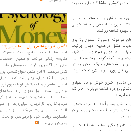
شادی‌هایش
...
‌ی گوشی تماشا کند ولی ناباورانه
رین حرف‌هاشان را با جستجوی معانی
تند. کاری که اسمش را حافظ خوانی
دوباره کشف راز کنند.
ن می‌مونه. وقتی تا آسمون بالا بری
اهمیت عشق در همینه. دیدن جزئیات
نگاهی به روان‌شناسی پول | ایما موسی‌زاده
‌کنی. نمی‌‌دونی صبح وقتی تی‌شرت
انسان‌ها با ترس، طمع، امید، حسرت و
دیدم چقدر کیف کردم. چند لحظه توی
مقایسه زندگی می‌کنند و همین احساسات،
 روی بالشت‌های بزرگ بنفش پخش
حتی در آگاه‌ترین افراد، تصمیم‌های مالی ر
‌ی اتاق روی دیوار بالای تخت تابیده
شکل می‌دهد. از این منظر، «روان‌شناسی پول
بیش از آنکه درباره پول باشد، کتابی دربار
ثل مژده‌ی خبری خوش و باد سواری
انسان معاصر و رابطه پرتنش او با مفهوم ثرو
 زندگی روزمره کشف می‌کردم. فکر کنم
و دارایی است... اوزل به‌جای ارائه نسخه‌ها
ندازیم.»
مستقیم یا توصیه‌های دستوری، تجربه زندگی
 غزل لِسانُ‌الْعُرَفا به موقعیت‌های
سرمایه‌گذاران، کارآفرینان، میلیاردرها و حت
ده‌ای بتواند قصه خود را بیابد و در
افراد عادی را روایت می‌کند و از دل این
ریابد.
داستان‌ها روایت خود را برمی‌سازد و بحث ر
به پیش می‌راند
...
ستان زندگی معاصر «حافظ‌ خوانی