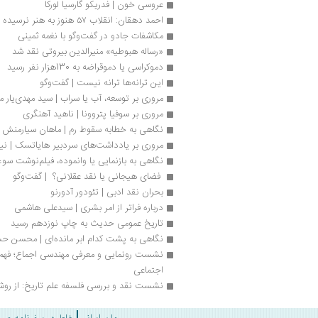
عروسی خون | فدریکو گارسیا لورکا 
احمد دهقان: انقلاب ۵۷ هنوز به هنر نرسیده است
مکاشفات جادو در گفت‌وگو با نغمه ثمینی
«رساله هبوطیه» منیرالدین بیروتی نقد شد
دموکراسی یا دموقراضه به 130هزار نفر رسید
این ترانه‌ها ترانه نیست | گفت‌وگو
مروری بر توسعه، آب یا سراب | سید مهدی‌یار 
مروری بر سوفیا پتروونا | ناهید آهنگری
نگاهی به خطابه سقوط رم | ماهان سیارمنش
مروری بر یادداشت‌های سردبیر هایاتسک | نیل
نگاهی به بازنمایی یا وانموده، فیلم‌نوشت سوء
 فضای هیجانی یا نقد عقلانی؟  | گفت‌وگو
بحران نقد ادبی | تئودور آدورنو
درباره فراتر از امر بشری | سیدعلی هاشمی 
تاریخ عمومی حدیث به چاپ نوزدهم رسید
نگاهی به پشت کدام ابر مانده‌ای | محسن حس
اجتماعی
نشست نقد و بررسی فلسفه علم تاریخ: از روش