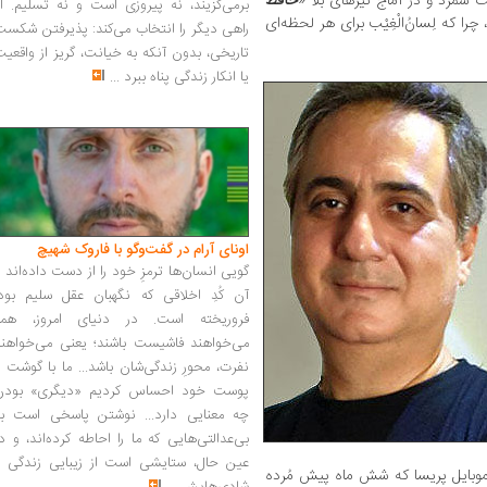
ت شمرد و در آماج تیرهای بلا «
حافظ‌
برمی‌گزیند، نه پیروزی است و نه تسلیم. ا
را که لِسانُ‌الْغِیْب برای هر لحظه‌ای
راهی دیگر را انتخاب می‌کند: پذیرفتن شکس
تاریخی، بدون آنکه به خیانت، گریز از واقعی
یا انکار زندگی پناه ببرد
...
اونای آرام در گفت‌وگو با فاروک شهیچ‭
گویی انسان‌ها ترمزِ خود را از دست داده‌اند 
آن کُدِ اخلاقی که نگهبان عقل سلیم بود،
فروریخته است. در دنیای امروز، همه
می‌خواهند فاشیست باشند؛ یعنی می‌خواهند
نفرت، محورِ زندگی‌شان باشد... ما با گوشت 
پوست خود احساس کردیم «دیگری» بودن
چه معنایی دارد... نوشتن پاسخی است به
بی‌عدالتی‌هایی که ما را احاطه کرده‌اند، و د
عین حال، ستایشی است از زیبایی زندگی و
 موبایل پریسا که شش ماه پیش مُرده