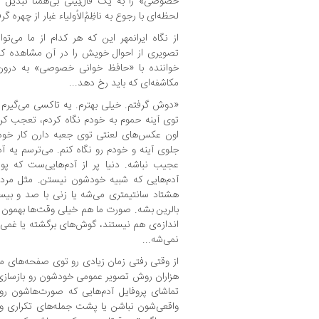
خصوصی» را به یک فال‌بینی بی‌همتا تبدیل 
لحظه‌ای با رجوع به ناظِمُ‌الاُولیاء غبار از چهر
از نگاه ایرانمهر این که هر کدام از ما می‌توانی
تصویری از احوال خویش را در آن مشاهده کنی
خواننده با «حافظ‌ خوانی خصوصی» به درون ا
مکاشفه‌ای که باید رخ دهد...
«دوش گرفتم. خیلی بهترم. یه تاکسی می‌گیرم 
توی آینه حموم به خودم نگاه کردم، تعجب کرد
اون عکس‌های لعنتی توی جعبه دارن کار خودش
جلوی آینه و خودم رو نگاه کنم. می‌ترسم یه آ
عجیب نباشه. دنیا پر از آدم‌هایی‌ست که 
آدم‌هایی که شبیه خودشون نیستن. مثل مرد
هشتاد سانتیمتری می‌شه یا زنی با صد و بیس
بالرین بشه. صورت ما هم خیلی وقت‌ها بهمون خی
اندازه‌ی هم نیستند، گوش‌های برگشته یا غمی
نمی‌شه...
از وقتی رفتی زمان زیادی رو توی صفحه‌های مج
هزاران روش تصویر عمومی خودشون رو بازسازی 
تماشای پروفایل آدم‌هایی که صورت‌هاشون رو
واقعی‌شون نباشن یا پشت جمله‌های تکراری و 