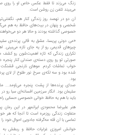
زنگ می‌زند تا فقط عکس خاص او را روی صفحه
می‌بیند تلفن زن روشن است.
آن دو در نهصد روز زندگی کنار هم، نگفتنی‌ت
شخصی و پنهان در بیت‌های حافظ به هم می‌گف
خصوصی گذاشته بودند و حالا هر دو می‌خواهند 
«می‌ دونی پریسا، عشق به قالی پرنده‌ی سلیما
چیزهای قدیمی رو از یه جای تازه می‌بینی. 
تکراری زندگی که تازه اهمیت‌شون رو کشف می
صورتی تو رو روی دسته‌ی صندلی کنار پنجره 
خواب تماشات کردم. موهای نارنجی قشنگت
شده بود و سه لکه‌ی سرخ نور طلوع از لای پرده
بود.
صدای پرنده‌ها از پشت پنجره می‌اومد... م
سلیمان بود. انگار سرزمین افسانه‌ای سبا رو در
باید با هم یه حافظ‌ خوانی خصوصی حسابی راه ب
هنر علیرضا محمودی ایرانمهر در این رمان پیوند
متفاوت زندگی روزمره است تا آنجا که هر خوانن
تماسی با آن قله مه‌گرفته جادویی احوال خود را د
خوانش امروزی غزلیات حافظ و ربطش به دا