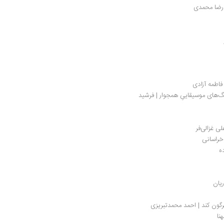
یدرضا محمدی
فاطمه آزادی
نگاهی به شعرخوانی در شمال خراسان و فرهنگ‌های موسیقاییِ همجوار | فرشید 
خراسانی
ه
ریان
رگون کند | احمد محمدتبریزی
نا