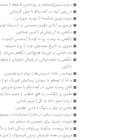
درباره مزین‌السلطنه و روزنامه‌ی شکوفه | حم
در پس آینه در گفت‌وگو با لیلی گلستان
درباره زمین شکسته | مهدیه چوپانی
مروری بر آزادی مؤمن مسیحی در اندیشه لوتر
نگاهی به آن‌چنان‌تر | امین شجاعی
نگاهی به پشت پرده کودتا | محسن آزموده
مروری بر تاریخ موسیقی غرب | پریا سپینود
یادداشتی بر این‌جا هیچ‌کس نگاهم نمی‌کند | 
ذاکری
پیرامون خانه ادریسی‌ها | پیام حیدرقزوینی
و اما از ارسطو تا نیوتن‏‫: پیدایش فیزیک نو‮‬ | علی غزالی‌فر
آقای پست مدرن در گفت‌وگو با سمیرا شریفی 
نقدی بر بازگشت به افق انقلاب | حمید ملک‌زاد
درباره سفر دانه به گل | مریم شبانی
نقدی بر سور و سوگ | لادن عظیمی
درباره تربیت سالم در خانه | محياسادات منصو
غنیمت کرمیار برای سومین بار منتشر شد
و اما پروست چگونه می‌تواند زندگی شما را دگ
مروری بر همه تابستان بدون فیسبوک | امیر مه