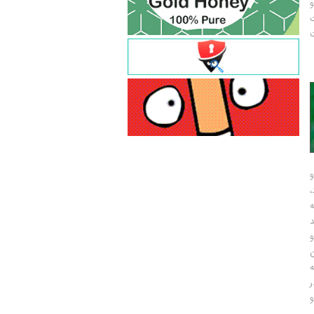
و
ت
ت
و
و
ر