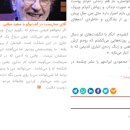
واستی، باز هم زندگی کم‌کم پوست
که صورت جذاب و زیباش کم‌کم چروک
بازم اصرار داره مثل سی سال پیش
 پر از یادگاری و خاطره‌ی آدم‌های
آقای سناریست در گفت‌وگو با سعید مطلبی
اگر بخواهم فیلمی بسازم که بگویم دروغ چی
یدم. انگار با انگشت‌های تو دنبال
بدی است باور نمی‌کنند، چون دروغ یک امر
 روزنه‌هایی می‌گشتم که روحم ازش
جاری در این مملکت است. قبحش از بین
هنی و زنگ زده‌ی انباری قدیمی که با
رفته... ما بچه‌مسلمان بودیم. اما می‌گفتند ای
بار می‌تابه. »
مسلمان نیست... وقتی به آدمی که در کار
محمودی ایرانمهر را نشر چشمه در
سینماست می‌گویند اجازه کار نداری، یعنی ب
شکنجه او را می‌کشند... می‌توانند من را زمی
.
بزنند اما نمی‌توانند من را روی زمین نگه دارند
...............
باره
من بلند می‌شوم... فردین عاشقانه مردم را
دوست داشت
...