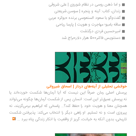
و اما ذهن روسی در نظام شوروی | علی شروقی
زندان، کتاب: آینه و پنجره | سوسن شریعتی
گفت‌وگو با سعود السنعوسی برنده «بوکر» عربی
ساقه بامبو؛ مهاجرت و هویت | پارسا ریاحی
امیرحسین فردی درگذشت
دستنویس فاکنر500 هزار دلارحراج شد
خوانشی تحلیلی از آینه‌های دردار | اسحاق شیروانی
پرسش اصلی رمان صرفاً این نیست که آیا آرمان‌ها شکست خورده‌اند یا
نه.پرسش عمیق‌تر این است: انسان پس از شکست آرمان‌ها چگونه می‌تواند
همچنان معنا و هویت خود را حفظ کند؟... پاسخی که ابراهیم برمی‌گزیند، نه
پیروزی است و نه تسلیم. او راهی دیگر را انتخاب می‌کند: پذیرفتن شکست
تاریخی، بدون آنکه به خیانت، گریز از واقعیت یا انکار زندگی پناه ببرد
...