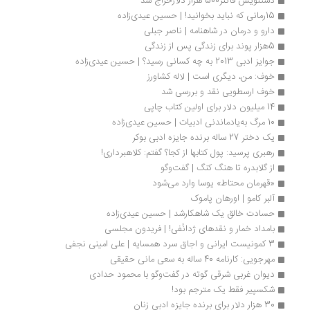
دستنویس فاکنر500 هزار دلارحراج شد
15رمانی که نباید بخوانید! | حسین عیدی‌زاده
دارو و درمان در شاهنامه | ناصر جبلی
5هزار پوند برای زندگی پس از زندگی
جوایز ادبی 2013 به چه کسانی رسید؟ | حسین عیدی‌زاده
خوف: من، دیگری است | لاله کشاورز
خوف ارسطویی نقد و بررسی شد
14 میلیون دلار برای اولین کتاب چاپی
10 مرگ به‌یادماندنی ادبیات | حسین عیدی‌زاده
یک دختر 27 ساله برنده جایزه ادبی بوکر
رهبری پرسید: پول کتابها از کجا؟ گفتم: کلاهبرداری!
از گلابدره تا هنگ کنگ | گفت‌وگو
«قهرمان محتاط» یوسا وارد می‌شود
آلبر کامو | اورهان پاموک 
حسادت خالق یک شاهکارشد | حسین عیدی‌زاده
بامداد خمار و نقدهای ژدانُفی! | فریدون مجلسی
3 کمونیست ایرانی و اجاق‌ سرد همسایه‌ | علی امینی نجفی
مهرجویی: کارنامه 40 ساله به سعی مانی حقیقی
دیوان غربی شرقی گوته در گفت‌وگو با محمود حدادی
شکسپیر فقط یک مترجم بود!
30 هزار دلار برای برنده جایزه ادبی زنان