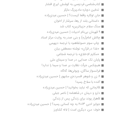
کتاب‌شناسی فردوسی به کوشش ایرج افشار
 تدفین دوباره مادربزرگ مارکز 
جان لوکاره واقعا کیست؟ | حسین عیدی‌زاده
 داستانی بلند از رها، سرشار از اخوان 
سنگ سلام «زیباترین‌» کتاب شد
9 قهرمان بی‌نام ادبیات | حسین عیدی‌زاده
چالش امام(ره) و بنی صدر به روایت مرکز اسناد 
 چاپ سوم «سوتفاهم» با ترجمه دیهیمی 
 «غذا در قرآن» نوشته مصطفی بیان 
 «مکارم الاخلاق» با ترجمه شجاعی 
پایان تک صدایی در صدا و سیمای ملی
هیچکس جرأت‌ نظارت بر صدا و سیما را ندارد!
فرانسواز ساگان، ویولن‌ها، گه‌گاه
8 زن و شوهر افسرده‌ی مشهور | حسین عیدی‌زاده
آلنده با سلاخ رسید!
15رمانی که نباید بخوانید! | حسین عیدی‌زاده
دارو و درمان در شاهنامه | ناصر جبلی
5هزار پوند برای زندگی پس از زندگی
جوایز ادبی 2013 به چه کسانی رسید؟ | حسین عیدی‌زاده
خوف: من، دیگری است | لاله کشاورز