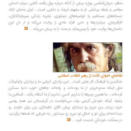
منظر، «روان‌شناسی پول» بیش از آنکه درباره پول باشد، کتابی درباره انسان
معاصر و رابطه پرتنش او با مفهوم ثروت و دارایی است... اوزل به‌جای ارائه
نسخه‌های مستقیم یا توصیه‌های دستوری، تجربه زندگی سرمایه‌گذاران،
کارآفرینان، میلیاردرها و حتی افراد عادی را روایت می‌کند و از دل این
داستان‌ها روایت خود را برمی‌سازد و بحث را به پیش می‌راند
...
تقاضای اخوان ثالث از رهبر انقلاب اسلامی
جنگیدن با فرهنگ کار عبثی است... این برادران آریایی ما و برادران وایکینگ،
مثل اینکه سحرخیزتر از ما بوده‌اند و رفته‌اند جاهای خوب دنیا مسکن
کرده‌اند... ما همین چیزها را نداریم. کسی نداریم از ما انتقاد بکند... استالین با
وجود اینکه خودش گرجی بود، می‌خواست در گرجستان نیز همه روسی
حرف بزنند...من میرم رو میندازم پیش آقای خامنه‌ای، من برای خودم رو
نینداخته‌ام برای تو و امثال تو میرم رو میندازم... به شرطی که شماها برگردید
در مملکت خودتان خدمت کنید
...