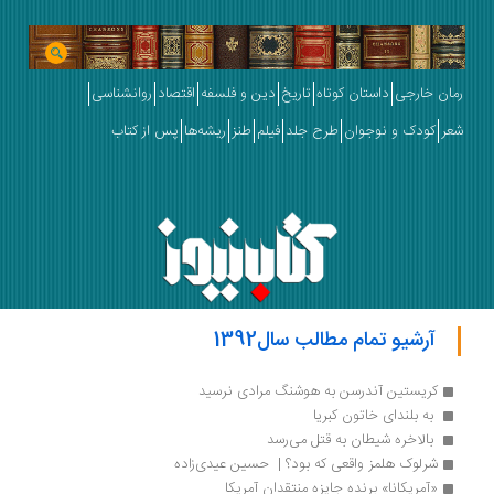
رمان خارجی
داستان کوتاه
تاریخ
دین و فلسفه
اقتصاد
روانشناسی
شعر
کودک و نوجوان
طرح جلد
فیلم
طنز
ریشه‌ها
پس از کتاب
آرشیو تمام مطالب سال1392
کریستین آندرسن به هوشنگ مرادی نرسید
 به بلندای خاتون کبریا 
 بالاخره شیطان به قتل می‌رسد 
شرلوک هلمز واقعی که بود؟ |  حسین عیدی‌زاده
«آمریکانا» برنده جایزه منتقدان آمریکا