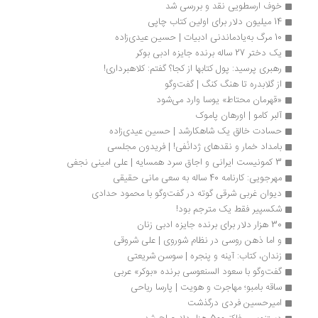
خوف ارسطویی نقد و بررسی شد
14 میلیون دلار برای اولین کتاب چاپی
10 مرگ به‌یادماندنی ادبیات | حسین عیدی‌زاده
یک دختر 27 ساله برنده جایزه ادبی بوکر
رهبری پرسید: پول کتابها از کجا؟ گفتم: کلاهبرداری!
از گلابدره تا هنگ کنگ | گفت‌وگو
«قهرمان محتاط» یوسا وارد می‌شود
آلبر کامو | اورهان پاموک 
حسادت خالق یک شاهکارشد | حسین عیدی‌زاده
بامداد خمار و نقدهای ژدانُفی! | فریدون مجلسی
3 کمونیست ایرانی و اجاق‌ سرد همسایه‌ | علی امینی نجفی
مهرجویی: کارنامه 40 ساله به سعی مانی حقیقی
دیوان غربی شرقی گوته در گفت‌وگو با محمود حدادی
شکسپیر فقط یک مترجم بود!
30 هزار دلار برای برنده جایزه ادبی زنان
و اما ذهن روسی در نظام شوروی | علی شروقی
زندان، کتاب: آینه و پنجره | سوسن شریعتی
گفت‌وگو با سعود السنعوسی برنده «بوکر» عربی
ساقه بامبو؛ مهاجرت و هویت | پارسا ریاحی
امیرحسین فردی درگذشت