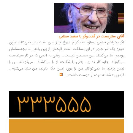
آقای سناریست در گفت‌وگو با سعید مطلبی
اگر بخواهم فیلمی بسازم که بگویم دروغ چیز بدی است باور نمی‌کنند، چون
دروغ یک امر جاری در این مملکت است. قبحش از بین رفته... ما بچه‌مسلمان
بودیم. اما می‌گفتند این مسلمان نیست... وقتی به آدمی که در کار سینماست
می‌گویند اجازه کار نداری، یعنی با شکنجه او را می‌کشند... می‌توانند من را
زمین بزنند اما نمی‌توانند من را روی زمین نگه دارند، من بلند می‌شوم...
فردین عاشقانه مردم را دوست داشت
...