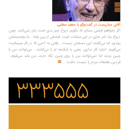
آقای سناریست در گفت‌وگو با سعید مطلبی
اگر بخواهم فیلمی بسازم که بگویم دروغ چیز بدی است باور نمی‌کنند، چون
دروغ یک امر جاری در این مملکت است. قبحش از بین رفته... ما بچه‌مسلمان
بودیم. اما می‌گفتند این مسلمان نیست... وقتی به آدمی که در کار سینماست
می‌گویند اجازه کار نداری، یعنی با شکنجه او را می‌کشند... می‌توانند من را
زمین بزنند اما نمی‌توانند من را روی زمین نگه دارند، من بلند می‌شوم...
فردین عاشقانه مردم را دوست داشت
...