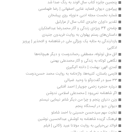
پنجمین جایزه کتاب سال الوند به رنگ صدا شد
پیرامون دیوان قصاید غنایی اصفهانی | رضا طهماسبی
شماره نخست مجله ادبی «نوپا» روی پیشخان
تقدیر داوران جایزه‌ی کتاب سال از عزارئیل
چامه‌ی 34 ویژه‌ی زندگی و آثار محمدرضا عبدالملکیان
داستان‌های رستم پهلوان به روایت فریدون جنیدی
بازدارندگی به مثابه یک ویژگی ملی در شاهنامه و التحذیر | پرویز 
اذکایی
اتل متل توتوله، مصطفی رحماندوست و دیگر هیچانه‌ها
نگاهی کوتاه به زندگی و آثار محمدعلی بهمنی
کمدی الهی: بهشت | دانته آلیگیری
فارسی باستان، کتیبه‌ها، واژه‌نامه به روایت محمد حسن‌دوست
۳۳ سبو در گفت‌وگو با وحید ضیائی
درباره حنجره زخمی جویبار | احمد آفتابی
اگر شاهنامه نمی‌بود | محمدعلی اسلامی ندوشن
وزن دنیای پنجم و چرا من دیگر شاعر نیمایی نیستم
دیوان دیو در ایستگاه پنجم
تفاوت مهم سیدحسن حسینی با احمد شاملو
فرهنگ گزیده شاهنامه به کوشش عبدالحسین نوشین
فوائد بی‌حیایی به روایت مولانا عبید زاکانی | فیلم