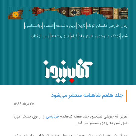
رمان خارجی
داستان کوتاه
تاریخ
دین و فلسفه
اقتصاد
روانشناسی
شعر
کودک و نوجوان
طرح جلد
فیلم
طنز
ریشه‌ها
پس از کتاب
جلد هفتم شاهنامه منتشر می‌شود
25 مرداد 1389
عزیز الله جوینی تصحیح جلد هفتم شاهنامه
فردوسی
را از روی نسخه موزه
فلورانس به زودی منتشر می کند.
به گزارش خبرآنلاین، دکتر جوینی در جلد هفتم که شامل داستان بیژن