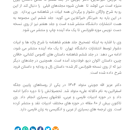
منیژه است می کوشد تا همان شیوه مجلدهای قبلی را دنبال کند از این
رو به شرح واژگان دشوار و برگردان همه ابیات در شاهنامه می پردازد. وی
در این باره به خبرنگار خبرآنلاین می گوید: جلد ششم این مجموعه به
همت انتشارات دانشگاه منتشر شده است و جلد هفتم نیز از روی نسخه
دست نویس موزه فلورانس تا یک ماه آینده چاپ و منتشر می شود.
وی با اشاره به اینکه تصحیح جلد هفتم شاهنامه با شرح واژه ها و ابیات
دشوار توسط انتشارات دانشگاه تهران تا یک ماه آینده منتشر می شود،
ادامه می دهد: در جلد ششم شاهنامه داستان های کاموس کشانی، خاقان
چین، داستان اکوان دیو، فولادوند آمده است. همچنین در جلدهای دیگر
نیز که از روی نسخه فلورانس کار شده؛ داستان زال و رودابه و داستان فرود
شرح داده شده است.
دکتر عزیز الله جوینی متولد 1304 در یکی از روستاهای پایین جلگه
اسفرائین به نام «کلاته علی» متولد شد. تحصیلاتش را تا دوره دکترا ادامه
داد و در حوزه ادبیات فارسی و عربی، تلاشهای بسیاری انجام داد. وی
تاکنون بیش از 80 مقاله در حوزه های مختلف ادبیات نقد و منتشر کرده
است. وی ترجمه های بسیاری از عربی و انگلیسی به زبان فارسی دارد.