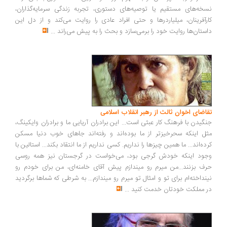
نسخه‌های مستقیم یا توصیه‌های دستوری، تجربه زندگی سرمایه‌گذاران،
کارآفرینان، میلیاردرها و حتی افراد عادی را روایت می‌کند و از دل این
داستان‌ها روایت خود را برمی‌سازد و بحث را به پیش می‌راند
...
تقاضای اخوان ثالث از رهبر انقلاب اسلامی
جنگیدن با فرهنگ کار عبثی است... این برادران آریایی ما و برادران وایکینگ،
مثل اینکه سحرخیزتر از ما بوده‌اند و رفته‌اند جاهای خوب دنیا مسکن
کرده‌اند... ما همین چیزها را نداریم. کسی نداریم از ما انتقاد بکند... استالین با
وجود اینکه خودش گرجی بود، می‌خواست در گرجستان نیز همه روسی
حرف بزنند...من میرم رو میندازم پیش آقای خامنه‌ای، من برای خودم رو
نینداخته‌ام برای تو و امثال تو میرم رو میندازم... به شرطی که شماها برگردید
در مملکت خودتان خدمت کنید
...