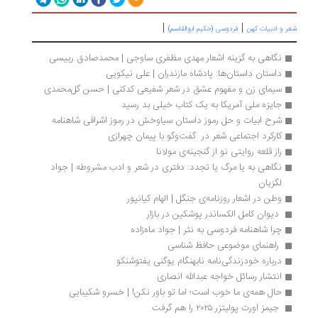
|
|
شعر و ادبیات کهن
فردوسی (حکیم ابوالقاسم)
نگاهی به گزینه اشعار مهدی مظفری ساوجی | محمدصادق رییسی
داستان داستان‌ها: پادشاه مازندران | علی نیکویی
سیمای زن و مفهوم عشق در شعر شفیعی کدکنی | حسن گل‌محمدی
جایزه ملی آمریکا به یک کتاب خیلی بد رسید
شرح ابیات و حل رموز داستان سیاوخش در رموز اشراقی شاهنامه
کارکرد اجتماعی شعر در  گفت‌وگو با پیمان چهرازی
راز قلعه روایتی نو از گنجینه‌ی مولانا 
نگاهی به یا مرگ یا تجدد: دفتری در شعر و ادب مشروطه | جواد 
لگزیان
وطن در اشعار روزنامه‌ی جنگل | الهام کیانپور
 دیوان کامل الکساندر پوشکین در بازار 
چرا شاهنامه فردوسی به نثر | جواد ماه‌زاده
 راهنمای موضوعی حافظ شناسی 
درباره خودزندگی‌نامه نابهنگام یوگنی یفتوشنکو
انتشار رسائل خواجه عبدالله انصاری
حال همه‌ی ما خوب است؛ اما تو باور نکن! | خسرو شکیبایی
 جیمز اورت پولیتزر ۲۰۲۵ را هم گرفت