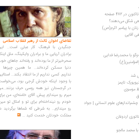
در 482 صفحه
عی شکل می‌دهند؟
ان با پیامبر اکرم(ص)
فی آقایی
تقاضای اخوان ثالث از رهبر انقلاب اسلامی
جنگیدن با فرهنگ کار عبثی است... این
برادران آریایی ما و برادران وایکینگ، مثل اینک
وگو با محمدرضا فدایی
سحرخیزتر از ما بوده‌اند و رفته‌اند جاهای خو
دنیا مسکن کرده‌اند... ما همین چیزها را
نداریم. کسی نداریم از ما انتقاد بکند... استالی
یی شد
با وجود اینکه خودش گرجی بود، می‌خواست
در گرجستان نیز همه روسی حرف بزنند...من
افظ موسوی
میرم رو میندازم پیش آقای خامنه‌ای، من برا
ق
خودم رو نینداخته‌ام برای تو و امثال تو میر
درباره دانش‌های ناروشن؛ بنیادهای تاریخی و چشم‌اندازهای علوم انسانی | جواد 
رو میندازم... به شرطی که شماها برگردید د
مملکت خودتان خدمت کنید
...
اتوری اردوغان
با محمد مالجو