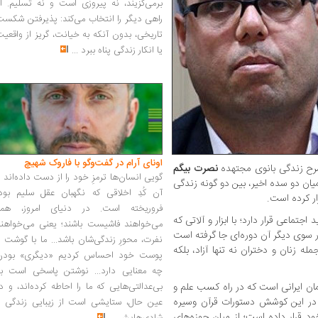
برمی‌گزیند، نه پیروزی است و نه تسلیم. ا
راهی دیگر را انتخاب می‌کند: پذیرفتن شکس
تاریخی، بدون آنکه به خیانت، گریز از واقعی
یا انکار زندگی پناه ببرد
...
اونای آرام در گفت‌وگو با فاروک شهیچ‭
رح زندگی بانوی مجتهده
نصرت بیگم
گویی انسان‌ها ترمزِ خود را از دست داده‌اند 
ان دو سده اخیر، بین دو گونه زندگی
آن کُدِ اخلاقی که نگهبان عقل سلیم بود،
ار کرده است.
فروریخته است. در دنیای امروز، همه
تماعی قرار دارد؛ با ابزار و آلاتی که
می‌خواهند فاشیست باشند؛ یعنی می‌خواهند
در سوی دیگر آن دوره‌ای جا گرفته است
نفرت، محورِ زندگی‌شان باشد... ما با گوشت 
له زنان و دختران نه تنها آزاد، بلکه
پوست خود احساس کردیم «دیگری» بودن
چه معنایی دارد... نوشتن پاسخی است به
مان ایرانی است که در راه کسب علم و
بی‌عدالتی‌هایی که ما را احاطه کرده‌اند، و د
در این کوشش دستورات قرآن وسیره
عین حال، ستایشی است از زیبایی زندگی و
د قرار داده است؛ از میان حوزه‌های