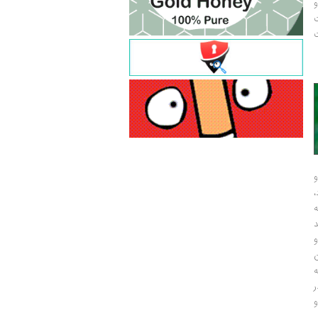
و
ت
ت
و
و
ر