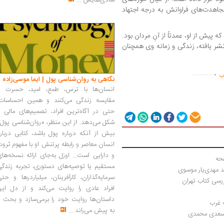
شادی‌هایش
...
 مجاهدت‌های فراوانش به درجه اجتهاد
ه پیش از او، عمدتاً از آنِ مردان بود.
نشر یافته، زندگی و زمانه وی همچنان
.
..............
اب
نگاهی به روان‌شناسی پول | ایما موسی‌زاده
انسان‌ها با ترس، طمع، امید، حسرت و
مقایسه زندگی می‌کنند و همین احساسات،
حتی در آگاه‌ترین افراد، تصمیم‌های مالی ر
شکل می‌دهد. از این منظر، «روان‌شناسی پول
بیش از آنکه درباره پول باشد، کتابی دربار
انسان معاصر و رابطه پرتنش او با مفهوم ثرو
و دارایی است... اوزل به‌جای ارائه نسخه‌ها
مستقیم یا توصیه‌های دستوری، تجربه زندگی
د مهدی‌یار موسوی
سرمایه‌گذاران، کارآفرینان، میلیاردرها و حت
رسی کتاب تهران
افراد عادی را روایت می‌کند و از دل این
داستان‌ها روایت خود را برمی‌سازد و بحث ر
ه غرب
به پیش می‌راند
...
 | سعدی محمدی