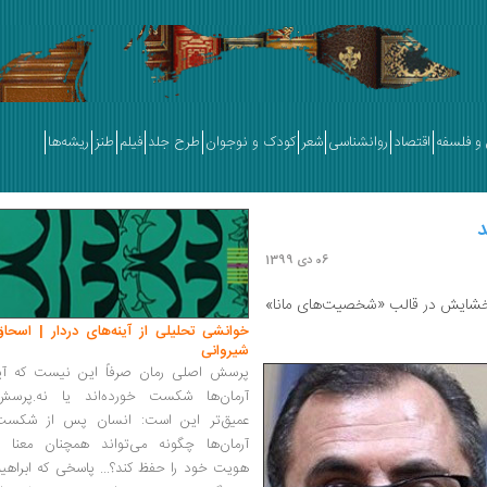
و فلسفه
اقتصاد
روانشناسی
شعر
کودک و نوجوان
طرح جلد
فیلم
طنز
ریشه‌ها
د
06 دی 1399
شایش در قالب «شخصیت‌های مانا»
خوانشی تحلیلی از آینه‌های دردار | اسحاق
شیروانی
پرسش اصلی رمان صرفاً این نیست که آیا
آرمان‌ها شکست خورده‌اند یا نه.پرسش
عمیق‌تر این است: انسان پس از شکست
آرمان‌ها چگونه می‌تواند همچنان معنا و
هویت خود را حفظ کند؟... پاسخی که ابراهی