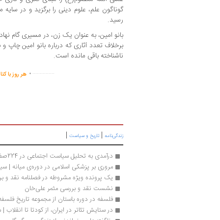
گوناگون علم، علوم دینی را برگزید و در سایه
رسید.
بانو امین، به عنوان یک زن، در مسیری گام نهاد ک
برخلاف تعدد آثاری که درباره بانو امین چاپ و 
ناشناخته باقی مانده است.
.
...............
هر روز با کت
|
|
زندگی‌نامه
تاریخ و سیاست
درآمدی به تحلیل سیاست اجتماعی در 224صفحه
مروری بر پزشکی اسلامی در دوره‌ی میانه | سی
یک پرونده ویژه مشروطه در فصلنامه نقد و بر
نشست نقد و بررسی مثمر علی‌خان
فلسفه در دوره باستان از مجموعه تاریخ فلسف
در ستایش تئاتر در ایران، از کودتا تا انقلاب