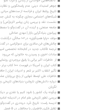
 ناگفته‌هایی خواندنی از زندگی و مرگ گابو 
جوهر استبداد دینی: عدم پاسخگویی و نظارت
تاریخ روابط ایران و فرانسه از سده‌های میانی تاکنون 
شبکه‌های اجتماعی مجازی چگونه به کنش جم
نشست نقد و بررسی زنان پیامبر اکرم(ص) و زن
جامعه صنعتی و آینده آن در گفت‌وگو با مصط
پیرامون بنیادگرایی بازار | مهدی صادقی
مولف «پاپا همینگوی» در ۱۰۲ سالگی درگذشت
چالش‌های فن سالاری برای دموکراسی در گفت‌
ترجمه 5کتاب جدید در کتابخانه تخصصی امیرالمؤمنین(ع)
سادات اخوی و رسیدن به خاتونی که می‌رود
از  خاطرات اکبر براتی با رفیق بروجردی رونما
کتاب ‌‫ایران و آمریکا در فهرست 100 کتاب برتر نیویورک تایمز
تأثیر انقلاب اکتبر بر شعر و ادبیات ایران | ح
خاطرات علی اوسط تنهایی از رنج بی‌پایان عش
لگزیان
چگونه یک کشور را نابود کنیم یا نقدی بر دیکت
بررسی تطور تاریخی علم امام در اندیشه امامیه 
ادیسه راست: تاریخ خُرد دربه‌دری در گفت‌وگو 
تقابل فکری فاطمیان با مخالفان در 5 فصل