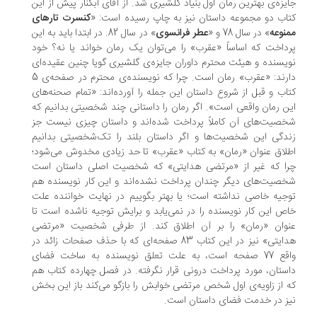
یزه‌ی بهترین رمان اول بنیاد گلشیری شد. از آقای آبکنار پیش از این
اب دو مجموعه داستان نیز به چاپ رسیده است: «
کنسرت تارهای
نوعه
» در سال 78 و «
عطر فرانسوی
» در سال 82. در ابتدا باید به این
داخت که اساساً «عقرب» را می‌توان یک رمان خواند یا نه؟ خود
یسنده و هیئت محترم داوران جایزه‌ی گلشیری گویا چنین عقیده‌ای
اب و قبل از شروع داستان این جمله را آورده‌اند: «تمام صحنه‌های
ن رمان واقعی است». اگر رمان را داستانی چند شخصیتی بدانیم که
صیت‌های آن کاملاً پرداخت شده‌اند و داستان چیزی نیست جز
دگی این شخصیت‌ها و اگر داستان بلند را تک‌شخصیتی بدانیم
لاق عنوان «رمان» به کتاب «عقرب» تا حد زیادی مخدوش می‌شود؛
را که غیر از «مرتضی هدایتی» که شخصیت اصلی داستان است
صیت‌های دیگر چندان پرداخت نشده‌اند و این کار نویسنده هم
جیه خاصی نداشته است؛ یا بهتر بگوییم در نهایت خواننده علت
ص این کار نویسنده را در نمی‌یابد و برایش توجیه ناشده است تا
نوان «رمان» را بر آن اطلاق کند. از طرفی شخصیت «مرتضی
هدایتی» نیز در این کتاب ‌83‌ صفحه‌ای که با حذف صفحات زائد در
واقع ‌77‌ صفحه‌ است، به علت تعلق نویسنده به ساخت فضای
ستان، مورد پرداخت درونی قرار نگرفته. در فصل چهارده کتاب هم
 از زاویه‌ی اول شخص مرتضی خوابش را بازگو می‌کند باز این بخش
ز در خدمت فضای داستان است.