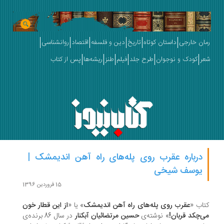
ان خارجی
داستان کوتاه
تاریخ
دین و فلسفه
اقتصاد
روانشناسی
ر
کودک و نوجوان
طرح جلد
فیلم
طنز
ریشه‌ها
پس از کتاب
درباره عقرب روی پله‌های راه آهن اندیمشک |
یوسف شیخی
15 فروردین 1396
اب «
عقرب روی پله‌های راه آهن اندیمشک
» یا «
از این قطار خون
‌چکد قربان!
» نوشته‌ی
حسین مرتضائیان آبکنار
در سال 86 برنده‌ی