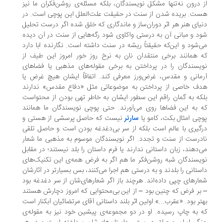
 درون نه‌تنها مشکل نویسندگان، بلکه مسئله‌ی روشن‌فکران ما نیز
ت. بریده شدن از سنت در حقیقت علت‌العلل این پوچی است. در
یای هنر هر اثر دوران‌ساز و ماندگاری که خلق شده اگر درست تحلیل
د و مبانی آن به درستی واکاوی شود رگه‌هایی از سنت در آن دیده
‌شود و این‌که حقیقتاً ریشه در سنت داشته است. نگارنده ابا دارد
 همانند برخی منتقدان نان‌ به‌ نرخ‌ روز خور امروز این طیف از
یسندگان را در پرداختن به برخی مقوله‌های مذهبی یا فضاهای
مانی و مقدس، غرض‌ورز معرفی کند. اتفاقاً ایشان هیچ غرض یا
ف خاصی از پرداختن به موضوعاتی مثل «دفاع مقدس» ندارند
که به گمان راقم این سطور ایشان به خاطر تهی بودن از محتواست
 به این فضاها روی می‌آورند. حتی پوچی نویسندگان ما همانند
چی امثال بکت، کامو یا
سارتر
نیست که حاصل پرسشی از هستی و
گیری با عالم است بلکه از سر بی‌دغدغه بودن است و حاصل تلقی
درست از سنت و تجدد. اگر نویسندگان موسوم به مذهبی ما شعار
‌دهند، زبان داستانی ندارند یا فرم داستان را بلد نیستند؛ در مقابل
یسندگان شبه روشن‌فکر ما هم اگر به فرض همه‌ی این تکنیک‌های
ستانی را بلدند و به درستی هم اجرا می‌کنند، بس بسیارتر در آثارشان
ارهای چپی داده‌اند. هرچند باز اگر شعارهای‌شان از سر دغدغه بود
بر فرض که چنین بود – از این بی‌محتوایی که امروز دچارش هستند
تر بود. «عقرب...» اولین اثر بلند داستانی آقای مرتضائیان آبکنار است
 به چاپ رسیده. او در دو مجموعه‌ی پیشین خود نیز به مقوله‌ی