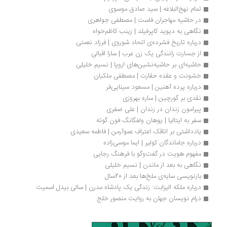
تمام نهج‌البلاغه | سيد صادق موسوى
در حاشیه مهاجران فاست | مصطفی جواهری
نگاهی به دیوید کاپرفیلد | زینب کاظم‌خواه 
درباره تاریخ فشرده‌ی اتحاد شوروی | فرزاد نعمتی 
از جسارت رانندگی یک زن عرب | سارا اقبالی
حاشیه‌ای بر حاشیه‌نشین‌های اروپا | نسیم خلیلی
خشونت و عقده حقارت | مصطفی ملکیان
د‌‌‌‌‌رباره‌ پرده آهنین | مسعود سینایی‌فر
نقدی بر گورچین | ساره بهروزی
پیرامون زندان در زندان | علی صفری
سفر به ایتالیا | یوهان ولفگانگ فون گوته
یادداشتی بر اتاقک اعتراف عموآرمن | فاطمه سعیدی
درباره جاماندگان کولیر | ایما موسی‌زاده
مفهوم هویت در گفت‌وگو با فرهنگ رجایی
نگاهی به بعد از ماندن | نسیم خلیلی
بازنویسی سایه‌ی ملخ‌ها بعد از 20سال 
درباره ملکه الیزابت: زندگی یک پادشاه مدرن | سالی بیدل اسمیت
درام نویسان جهان به روایت منصور خلج