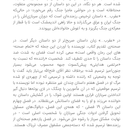
ه است. هر دو نگاه، در این دو داستان از دو مجموعه‌ی متفاوت،
تاطانه است و در حواشی ماجرا جنگ رقم می‌خورد؛ در حالی‌که
قرب...» داستان ترخیص رزمنده‌ای است که دوران سربازی‌اش را در
گ ایران و عراق می‌گذراند و حالا راهی اندیمشک است تا با قطار از
رکه‌‌ی جنگ بگریزد و به آغوش خانواده‌اش بپیوندد.
 «عقرب...» زبان داستان صریح‌تر از دو داستان دیگر است. در
نه‌ی تقدیم کتاب، نویسنده با آوردن این جمله که «تمام صحنه-
ای این رمان واقعی است» سعی کرده است فضای به شدت ضد
گ داستان را تا حدی تلطیف کند. شخصیت «راننده» که نسبت به
مرتضی هدایتی» پیش‌کسوت جبهه محسوب می‌شود بسیار
ون‌آمیز ترسیم شده؛ برخلاف نظر آقای فتح‌الله بی‌نیاز باید گفت با
جه به وضعیتی که راننده داشته و ترسیمی که از چهره‌ی او شده
گ او در فصل هفتم داستان چندان غیر منتظره نبوده اما نویسنده با
سیم موقعیتی که در آن مأمورین با چنگک در لای بوته‌ها دنبال گیر
داختن سربازان فراری هستند اولین شوک را در گشایش داستان به
اننده می‌زند و او را به فضای داستانش می‌غلطاند. در فصل چهارم
این داستانِ 19 فصلی - که همه‌ی این فصل، دیالوگ‌های مسئول
حویل گرفتن ادوات جنگی سربازان با شخصیت اصلی است - در
ایت مشکل سرباز با رشوه حل می‌شود. در فصل یازدهم صحنه‌ای از
منده‌ها ترسیم شده که دسته‌جمعی مشغول مصرف تریاک هستند.