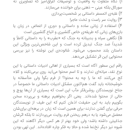
) نگاه متفاوت به واقعیت و توصیفات اغراق‌آمیز که تصاویری نه
رئال بلکه عینی – ذهنی برای خواننده می‌سازند.
خت ماجرا
4) استفاده از زبانی ساده و داستانی و دوری از اغماض در زبان یا
زی‌های زبانی که طریقه‌ی خاص گلشیری و اتباع گلشیری است
5) نگاهی سیاه و بدبینانه به جنگ که «عقرب» را به داستانی کاملاً و
یداً ضد جنگ تبدیل کرده است و این شاخص‌ترین ویژگی این
ستان بلند محسوب می‌شود. شالوده‌ی این نوشته را نیز بررسی
توایی این اثر تشکیل می‌دهد.
قم این سطور آگاه است که بسیاری از اهالی ادبیات داستانی با این
ع نقد، میانه‌ای ندارند و تا اسم محتوا می‌آید روی برمی‌تابند و کلاه
 می‌کنند که ما را چه به محتوا؟ از فرم بگو! ولی متأسفانه یا
شبختانه باید گفت هم‌اکنون مشکل ادبیات داستانی ما خصوصاً در
اح نویسندگان روشن‌فکر ‌مآب این است که بسیاری از آن‌ها پوچ و
لی از محتوا شده‌اند. یعنی اگر بخواهیم برهنه و بی‌پرده سخن
وییم باید به این حقیقت اذعان کنیم که این طیف از نویسندگان
فی برای گفتن ندارند؛ برای همین است که زبان در برهه‌ای برای‌شان
ضل می‌شود یا به درهم ریختن فرم روایت می‌پردازند تا بلکه اثرشان
ابیتی داشته باشد؛ ولی خود بهتر از هر کس دیگر آگاهند که این
وه نیز دیگر نخ‌نما شده و حالا به فکر چاره افتاده‌اند. این تهی بودن