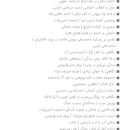
احضار مغان در گفت‌وگو با محمد تقوی
رمان و انقلاب اسلامی | سید مرتضی آوینی
از شما چه پنهان در گفت‌وگو با احمد طالبی‌نژاد
پیرامون اینجا بدون مرد | سعیده امین‌زاده
مروری بر الیزابت فینچ | سعید صدقی
داعش و ناجیه در هرم هوای هترا
نقدی بر رویکرد محمدعلی بهمنی قاجار در مورد قاجاریان | 
محمدعلی غیبی
نگاهی به تالار گرگ | امیرحسن آذر
و اما تئاتر برای زندگی | مصطفی شاملو
زندگی بی‌ثمر در ونیز | پیام حیدرقزوینی
نگاهی به حوای زیادی | شراره شریعت‌زاده
مجموعه مقالات کتاب‌پژوهی با نقد 4 دانشنامه
 تاج المآثر | نظامی نیشابوری
درباره نردبان آسمان | صدرالدین حسینی
نگاهی به روزگار بی‌عیب و نقص لوین | آترا عاکف
یورش سرد از سه‌گانه‌ی مست جنگ
یادداشتی بر شمال و جنوب گسکل | سعیده امین‌زاده
درباره حدیث شطرنج سوایگ | پیام حیدرقزوینی
سقای آب و ادب | برشی از کتاب
درباره آغاز تا پایان جنگ | علی سرزعیم