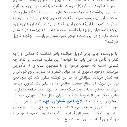
ضبطانه و به لحاظ اجتماعی مجاز نیروی مرگ‌آفرین توسط گروهی از
مردم علیه گروهی دیگر»(6) درست نباشد؛ چرا که اصل این نبرد فارغ
 تمامی برداشت‌ها و حرف و حدیث‌های سیاسی یک دفاع ملی بوده
ت؛ از این رو ترسیم سربازی که در فصل پانزدهم آن‌قدر با باتوم به
ش می‌کوبند تا این‌که خون از زیر کلاهش راه می‌افتد آن هم به جرم
ن‌که قصد فرار از جبهه را داشته است و عقربی که پیوسته در داستان
ور دارد و در این صحنه لبه‌ی خون سرباز می‌ایستد، چگونه تأویل
‌شود؟
ا نویسنده جایی برای تأویل خواننده باقی گذاشته تا حداقل او را به
کر و تأمل در این باب فرا خواند؟ این عقرب کیست یا نماد چه
انی است که حضور مرموز او را همچون سایه‌ای از مأمورین
‌بینیم. موجود مرموزی که در مواقع خطر و در صورت لزوم خودش را
 نیش می‌زند. سؤالاتی که در این نوشته مطرح شد تنها فتح بابی
د در این‌که آیا دفاع هشت ساله‌ی ما در برابر یک نیروی مهاجم
‌تواند آبستن ادبیات ضد جنگ باشد یا این‌که یک نطفه متعلق به
یی دیگر غیر از این‌جاست؟ به عنوان مثال جنگ جهانی دوم که
ستن رمان جذاب «
سلاخ‌خانه‌ی شماره‌ی پنج
» شد. در هر صورت
ود دغدغه‌ی روشن‌فکرانه‌ی «کشف حقیقت و رفع مرارت مردم» در
ان نویسندگان ما همچنان قربانی می‌گیرد؛ که نویسنده‌ی «عقرب...»
و آخرین قربانیان این حقیقت تلخ است.