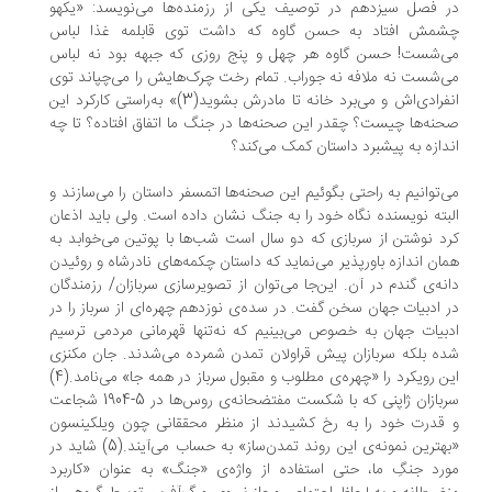
 فصل سیزدهم در توصیف یکی از رزمنده‌ها می‌نویسد: «یکهو
شمش افتاد به حسن گاوه که داشت توی قابلمه غذا لباس
‌شست! حسن گاوه هر چهل و پنج روزی که جبهه بود نه لباس
‌شست نه ملافه نه جوراب. تمام رخت چرک‌هایش را می‌چپاند توی
انفرادی‌اش و می‌برد خانه تا مادرش بشوید(3)» به‌راستی کارکرد این
نه‌ها چیست؟ چقدر این صحنه‌ها در جنگ ما اتفاق افتاده؟ تا چه
دازه به پیشبرد داستان کمک می‌کند؟
‌توانیم به راحتی بگوئیم این صحنه‌ها اتمسفر داستان را می‌سازند و
بته نویسنده نگاه خود را به جنگ نشان داده است. ولی باید اذعان
د نوشتن از سربازی که دو سال است شب‌ها با پوتین می‌خوابد به
ان اندازه باور‌پذیر می‌نماید که داستان چکمه‌های نادرشاه و روئیدن
نه‌ی گندم در آن. این‌جا می‌توان از تصویرسازی سربازان/ رزمندگان
 ادبیات جهان سخن گفت. در سده‌ی نوزدهم چهره‌ای از سرباز را در
بیات جهان به خصوص می‌بینیم که نه‌تنها قهرمانی مردمی ترسیم
ه بلکه سربازان پیش قراولان تمدن شمرده می‌شدند. جان مکنزی
این رویکرد را «چهره‌ی مطلوب و مقبول سرباز در همه جا» می‌نامد.(4)
سربازان ژاپنی که با شکست مفتضحانه‌ی روس‌ها در 5-1904 شجاعت
قدرت خود را به رخ کشیدند از منظر محققانی چون ویلکینسون
«بهترین نمونه‌ی این روند تمدن‌ساز» به حساب می‌آیند.(5) شاید در
رد جنگِ ما، حتی استفاده از واژه‌ی «جنگ» به عنوان «کاربرد