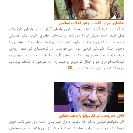
اضای اخوان ثالث از رهبر انقلاب اسلامی
گیدن با فرهنگ کار عبثی است... این برادران آریایی ما و برادران وایکینگ،
ل اینکه سحرخیزتر از ما بوده‌اند و رفته‌اند جاهای خوب دنیا مسکن
ده‌اند... ما همین چیزها را نداریم. کسی نداریم از ما انتقاد بکند... استالین با
ود اینکه خودش گرجی بود، می‌خواست در گرجستان نیز همه روسی
ف بزنند...من میرم رو میندازم پیش آقای خامنه‌ای، من برای خودم رو
نداخته‌ام برای تو و امثال تو میرم رو میندازم... به شرطی که شماها برگردید
 مملکت خودتان خدمت کنید
...
ای سناریست در گفت‌وگو با سعید مطلبی
ر بخواهم فیلمی بسازم که بگویم دروغ چیز بدی است باور نمی‌کنند، چون
وغ یک امر جاری در این مملکت است. قبحش از بین رفته... ما بچه‌مسلمان