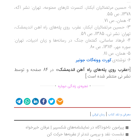
.
- حسین مرتضائیان آبکنار، کنسرت تارهای ممنوعه، تهران: نشر آگه،
1، ص 55.
3- حسین مرتضائیان آبکنار، عقرب روی پله‌های راه آهن اندیمشک،
ان: نشر نی، 1385، ص 59.
4- فرهاد ساسانی، گفتمان جنگ در رسانه‌ها و زبان ادبیات، تهران:
ه مهر، 1384، ص 80.
81.
.
کورت وونه‌گات جونیر
عقرب روی پله‌های راه آهن اندیمشک
» در 84 صفحه و توسط
ر نی منتشر شده است.]
.
.
...............
..............
تجربه‌ی زندگی دوباره
|
|
رفی و نقد کتاب
رمان ایرانی
پیرامون ناخودآگاه در نمایشنامه‌های شکسپیر | عرفان خیرخواه
نشست نقد و بررسی تندتر از عقربه‌ها حرکت کن