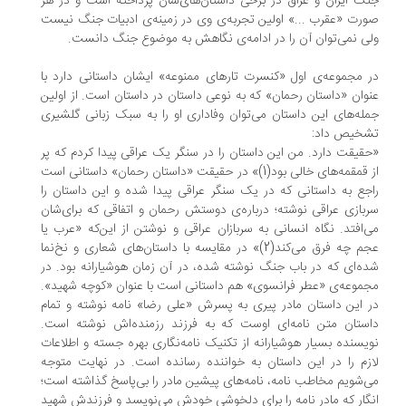
گ ایران و عراق در برخی داستان‌های‌شان پرداخته‌ است و در هر
رت «عقرب ...» اولین تجربه‌ی وی در زمینه‌ی ادبیات جنگ نیست
ی نمی‌توان آن را در ادامه‌ی نگاهش به موضوع جنگ دانست.
 مجموعه‌ی اول‌ «کنسرت تارهای ممنوعه» ایشان داستانی دارد با
وان «داستان رحمان» که به نوعی داستان در داستان است. از اولین
له‌های این داستان می‌توان وفاداری او را به سبک زبانی گلشیری
شخیص داد:
قیقت دارد. من این داستان را در سنگر یک عراقی پیدا کردم که پر
از قمقمه‌های خالی بود(1)» در حقیقت «داستان رحمان» داستانی است
جع به داستانی که در یک سنگر عراقی پیدا شده و این داستان را
بازی عراقی نوشته؛ درباره‌ی دوستش رحمان و اتفاقی که برای‌شان
‌افتد. نگاه انسانی به سربازان عراقی و نوشتن از این‌که «عرب یا
عجم چه فرق می‌کند(2)» در مقایسه‌ با داستان‌های شعاری و نخ‌نما
ه‌ای که در باب جنگ نوشته شده، در آن زمان هوشیارانه بود. در
موعه‌ی «عطر فرانسوی» هم داستانی است با عنوان «کوچه شهید».
 این داستان مادر پیری به پسرش «علی رضا» نامه نوشته و تمام
ستان متن نامه‌ای اوست که به فرزند رزمنده‌اش نوشته است.
یسنده بسیار هوشیارانه از تکنیک نامه‌نگاری بهره جسته و اطلاعات
زم را در این داستان به خواننده رسانده است. در نهایت متوجه
‌شویم مخاطب نامه، نامه‌های پیشین مادر را بی‌پاسخ گذاشته است؛
گار که مادر نامه را برای دلخوشی خودش می‌نویسد و فرزندش شهید