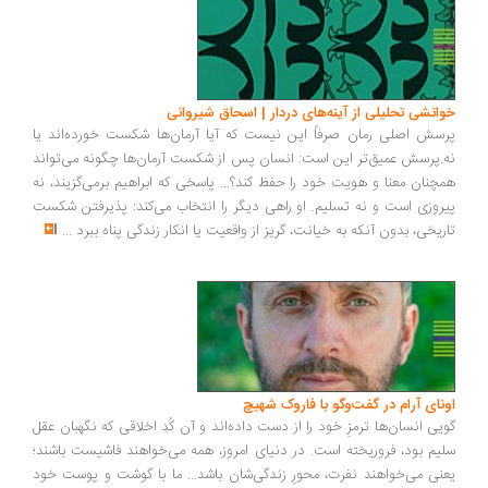
انشی تحلیلی از آینه‌های دردار | اسحاق شیروانی
سش اصلی رمان صرفاً این نیست که آیا آرمان‌ها شکست خورده‌اند یا
.پرسش عمیق‌تر این است: انسان پس از شکست آرمان‌ها چگونه می‌تواند
چنان معنا و هویت خود را حفظ کند؟... پاسخی که ابراهیم برمی‌گزیند، نه
روزی است و نه تسلیم. او راهی دیگر را انتخاب می‌کند: پذیرفتن شکست
ریخی، بدون آنکه به خیانت، گریز از واقعیت یا انکار زندگی پناه ببرد
...
ونای آرام در گفت‌وگو با فاروک شهیچ
یی انسان‌ها ترمزِ خود را از دست داده‌اند و آن کُدِ اخلاقی که نگهبان عقل
یم بود، فروریخته است. در دنیای امروز، همه می‌خواهند فاشیست باشند؛
نی می‌خواهند نفرت، محورِ زندگی‌شان باشد... ما با گوشت و پوست خود