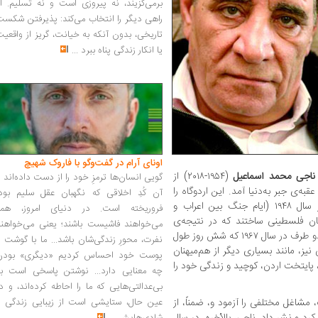
برمی‌گزیند، نه پیروزی است و نه تسلیم. ا
راهی دیگر را انتخاب می‌کند: پذیرفتن شکس
تاریخی، بدون آنکه به خیانت، گریز از واقعی
یا انکار زندگی پناه ببرد
...
اونای آرام در گفت‌وگو با فاروک شهیچ‭
ناجی محمد اسماعیل
(۱۹۵۴-۲۰۱۸) از
گویی انسان‌ها ترمزِ خود را از دست داده‌اند 
ه‌ی جبر به‌دنیا آمد. این اردوگاه را
آن کُدِ اخلاقی که نگهبان عقل سلیم بود،
که در نزدیکی اریحای فلسطین قرار دارد در سال ۱۹۴۸ (ایام جنگ بین اعراب و
فروریخته است. در دنیای امروز، همه
ان فلسطینی ساختند که در نتیجه‌ی
می‌خواهند فاشیست باشند؛ یعنی می‌خواهند
درگیری‌ها آواره شده بودند. در پی نزاع مجدد دو طرف در سال ۱۹۶۷ که شش روز طول
نفرت، محورِ زندگی‌شان باشد... ما با گوشت 
ز، مانند بسیاری دیگر از هم‌میهنان
پوست خود احساس کردیم «دیگری» بودن
، پایتخت اردن، کوچید و زندگی خود را
چه معنایی دارد... نوشتن پاسخی است به
بی‌عدالتی‌هایی که ما را احاطه کرده‌اند، و د
مشاغل مختلفی را آزمود و، ضمناً، از
عین حال، ستایشی است از زیبایی زندگی و
هایی قلمی کرد و نشر داد. ناجی، بالأخره، در سال