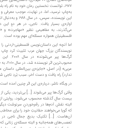
به‌چاپ نرسید، اما، در نهایت، موجب معرفی و 
این نویسنده، سپس، د
آوازه‌ی بسیار یافت. ناجی، در هر دوِ این 
می‌گذرند، به مفاهیمی نظیر «مهاجرت» و 
فلسطینیان همواره مسئله‌ای مهم بوده است.
اما آنچه این داستان‌نویس فلسطینی-اردنی را 
نویسندگان بزرگ جهان عرب تثبیت کرد چاپ و ا
گرگ‌ها پیر م
محبوب‌تری
عربی» (در اصل، «جایزه‌ی بین‌المللی داستان 
ندارد) راه یافت و دست آخر، سبب بُردِ ناجی ش
در وبگاه ناشر، درباره‌ی این اثر چنین آمده است:
وقتی گرگ‌ها پیر می‌شوند [...] بی‌تردید، یکی از 
بیست سالِ گذشته محسوب می‌شود، روایتی از ا
البته نقشِ آدم‌ها در رقم‌خوردنِ سرنوشت د
که گویا می‌خواهند حقانیتِ خود را برای مخاطب
آن‌هاست. [...] تکنیکِ بدیعِ جمال ناجی در 
تعصب‌های همه‌جانبه و البته مسئله‌ی زنانی ک