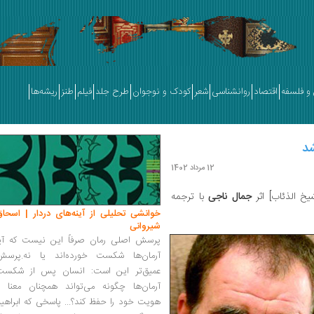
و فلسفه
اقتصاد
روانشناسی
شعر
کودک و نوجوان
طرح جلد
فیلم
طنز
ریشه‌ها
شد
12 مرداد 1402
یخ الذئاب] اثر
جمال ناجی
با ترجمه
خوانشی تحلیلی از آینه‌های دردار | اسحاق
شیروانی
پرسش اصلی رمان صرفاً این نیست که آیا
آرمان‌ها شکست خورده‌اند یا نه.پرسش
عمیق‌تر این است: انسان پس از شکست
آرمان‌ها چگونه می‌تواند همچنان معنا و
هویت خود را حفظ کند؟... پاسخی که ابراهی