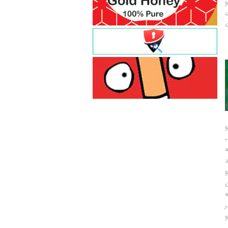
و
ت
ت
و
و
ر