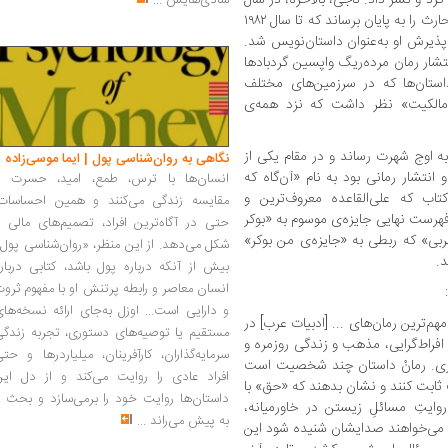
شادی‌هایش
...
۱۹۷۷، توانست نخستین رمان خود به نام راه بلحارث را به پایان برساند که تا سال ۱۹۸۲
پذیرش او به‌عنوان داستان‌‌نویس شد.
ر سال ۱۹۸۸ و به‌دنبال انتشار رمان مرده‌ریگ واپسین گردبادها
داستان‌ها که در سرزمین‌های مختلف
«مالکیت» نظر داشت که نزد همه‌ی
به اوج شهرت رساند و در مقام یکی از
نگاهی به روان‌شناسی پول | ایما موسی‌زاده
نتشار رمانی بود به نام «آن‌گاه که
انسان‌ها با ترس، طمع، امید، حسرت و
ی‌شوند» در سال ۲۰۰۸. این کتاب که علی‌القاعده معروف‌ترین و
مقایسه زندگی می‌کنند و همین احساسات،
ن اثر نویسنده شد، در سال ۲۰۱۰، به فهرست نهایی جایزه‌ی موسوم به «بوکر
حتی در آگاه‌ترین افراد، تصمیم‌های مالی ر
عربی» که ربطی به «جایزه‌ی من بوکر»
شکل می‌دهد. از این منظر، «روان‌شناسی پول
د.
بیش از آنکه درباره پول باشد، کتابی دربار
انسان معاصر و رابطه پرتنش او با مفهوم ثرو
و دارایی است... اوزل به‌جای ارائه نسخه‌ها
مهم‌ترین رمان‌های ... [ادبیات عرب] در
مستقیم یا توصیه‌های دستوری، تجربه زندگی
فراط‌گرایی، مذهب و زندگی روزمره و
سرمایه‌گذاران، کارآفرینان، میلیاردرها و حت
یگری. رمانْ داستان چند شخصیت است
افراد عادی را روایت می‌کند و از دل این
 ثابت کنند و نشان بدهند که «حق» با
داستان‌ها روایت خود را برمی‌سازد و بحث ر
روایتِ مسائلِ زیستن در خاورمیانه،
به پیش می‌راند
...
ه می‌خواهند صدایشان شنیده شود این