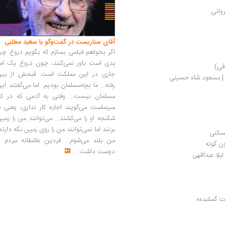
روانی
آقای سناریست در گفت‌وگو با سعید مطلبی
اگر بخواهم فیلمی بسازم که بگویم دروغ چی
بدی است باور نمی‌کنند، چون دروغ یک امر
قی)
جاری در این مملکت است. قبحش از بین
ت | مسعود شاه حسینی
رفته... ما بچه‌مسلمان بودیم. اما می‌گفتند ای
مسلمان نیست... وقتی به آدمی که در کار
سینماست می‌گویند اجازه کار نداری، یعنی ب
شکنجه او را می‌کشند... می‌توانند من را زمی
بزنند اما نمی‌توانند من را روی زمین نگه دارند
مسکنی
من بلند می‌شوم... فردین عاشقانه مردم را
ن گوته
دوست داشت
...
یلا عبداللهی
ت گمشده»