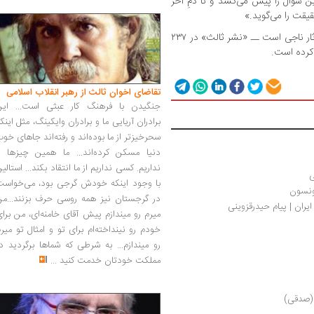
ین سؤال را پیش می‌کشد و تا دمِ آخر
یقت را می‌گوید.»
این کتاب را ــ که نخستین برگردان فارسی از آثار ناجی است ــ «نشر ثالث» در ۲۳۷
تقاضای اخوان ثالث از رهبر انقلاب اسلامی
جنگیدن با فرهنگ کار عبثی است... این
برادران آریایی ما و برادران وایکینگ، مثل اینک
سحرخیزتر از ما بوده‌اند و رفته‌اند جاهای خو
دنیا مسکن کرده‌اند... ما همین چیزها را
نداریم. کسی نداریم از ما انتقاد بکند... استالی
ی
با وجود اینکه خودش گرجی بود، می‌خواست
ونسون
در گرجستان نیز همه روسی حرف بزنند...من
یران | پیام حیدرقزوینی
میرم رو میندازم پیش آقای خامنه‌ای، من برا
خودم رو نینداخته‌ام برای تو و امثال تو میر
رو میندازم... به شرطی که شماها برگردید د
مملکت خودتان خدمت کنید
...
ی (صدقی)