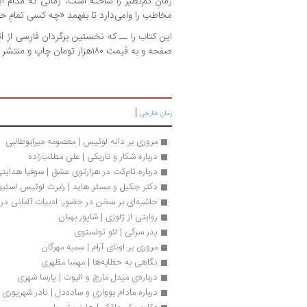
رمانِ کم‌نظیر را ساخته است، رمانی که مدام ا
مخاطب را وامی‌دارد تا بفهمد «چه کسی تمامِ حق
صفحه و به قیمت ۱۸۰هزار تومان چاپ و منتشر کرده است.
|
رمان خارجی
مروری بر دانه لوئیس | معصومه میرابوطالبی
درباره شکار و تاریکی | علی مطلب‌زاده
درباره تام‌کت در هزارتوی عشق | سوفیا هدایت
دکتر جکیل و مستر هاید | رابرت لوئیس استی
حاشیه‌ای بر سخن در حضور: ادبیات آلمانی در ا
روایتی از ژلوزی | شاپور بهیان
پدر سرگی | لئو تولستوی
مروری بر اونای آرام | سمیه مهرگان
نگاهی به خطابه‌ها | مهسا مظهری
درباره‌ی میدل مارچ و الیوت | پارسا شهری
درباره مادام بوواری و ساده‌دل | نادر شهریور