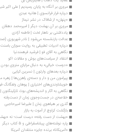
عقاید یک دلقک | هاینریش بل
مروری بر آنگاه به پایان رسیدیم | علی اکبر شی
درباره فرار فرانسوی | هانیه عبدی
«پنهان» از شافاک در نشر نیماژ
مروری بر آن بهشت دیگر | امیرمحمد دهقان
یادداشتی بر ناهار لخت | فاطمه آزادی
عدالت بازنشسته می‌شود | نادر شهریوری (صد
درباره ادبیات تطبیقی به روایت سوزان باسن
نگاهی به آقای فو | فرشید فرهمندنیا
انتقاد از سیاست‌های بوش و مقالات اکو
«دوست خیالی» به دنبال مزایای منزوی بودن
درباره بعدهای وارتون | نسرین کیایی
پیرامون من و دار و دسته‌ی راهزن‌ها | زهره 
خویشاوندی‌‌های اختیاری | یوهان ولفگانگ فو
نگاهی به آثار و اندیشه‌های بوث تارکینگتون | ل
خلاصه‌ی در جست‌وجوی زمان از دست‌رفته
گذری بر هیاهوی زمان | علیرضا امیرحاجبی
بازگشت کراوچ از آموت به بازار
«بهشت از دست رفته» درست است؛ نه «بهش
پاره نوشته‌های پیشاسقراطی و 5 کتاب دیگر
«آمریکانا» برنده جایزه منتقدان آمریکا