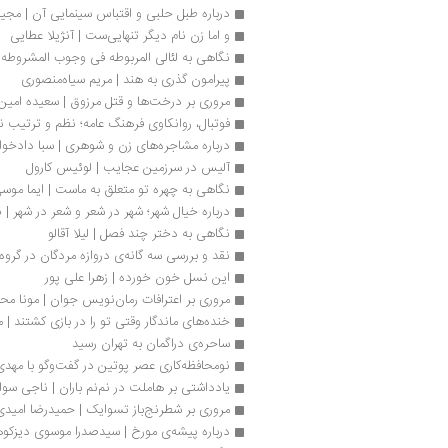
درباره طبل حلبی و اقتباس سینمایی آن | مجید
و اما زن نام دیگر تنهایی‌ست | آنژیلا عطایی
نگاهی به لئالی المربوطه فی وجوب المشروط
پیرامون گذری به هند | مریم سیاه‌منصوری
مروری بر درخت‌ها و قتل مرزوق | سعیده امین‌ز
فوتبال، روانکاوی فرهنگ عامه؛ نظم و ترتی
درباره مشاجره‌های زن و شوهری | سبا دادخوا
آلیس در سرزمین عجایب | لوئیس کارول
نگاهی به چهره تو متعلق به ماست | ایما موسی‌
درباره خیال شهر؛ شهر در شعر و شعر در شهر |
نگاهی به دختر چند فصل | لیلا آقالو
نقد و بررسی‌ سه گانه‌ی دروازه مردگان در گرو
این نسل خون خورده | زهرا علی پور
مروری بر اعترافات رمان‌نویس جوان | مونا محم
خنده‌های ماندگار وقتی تو را ‌در ‌بازی‌ کشتند 
ساحره‌ی دراگمان به تهران رسید
نومحافظه‌کاری عصر پوتین در گفت‌وگو با مهد
یادداشتی بر هاملت در نم‌نم باران | ناجی سوا
مروری بر شطرنج‌باز تسوایک | حمیدرضا امیدی
درباره پیشه‌ی مورخ | سیدصدرا موسوی دیزکو