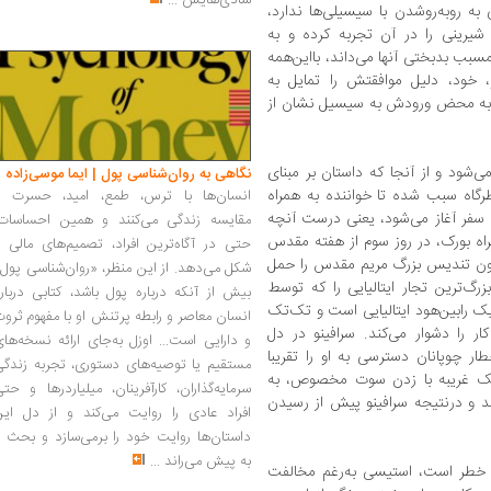
شادی‌هایش
...
به روبه‌روشدن با سیسیلی‌ها ندارد،
شیرینی را در آن تجربه کرده و به
سبب بدبختی آنها می‌داند، بااین‌همه
 خود، دلیل موافقتش را تمایل به
مادر به محض ورودش به سیسیل نشان از
شود و از آنجا که داستان بر مبنای
نگاهی به روان‌شناسی پول | ایما موسی‌زاده
رگاه سبب شده تا خواننده به همراه
انسان‌ها با ترس، طمع، امید، حسرت و
ا سفر آغاز می‌شود، یعنی درست آنچه
مقایسه زندگی می‌کنند و همین احساسات،
اه بورک، در روز سوم از هفته‌ مقدس
حتی در آگاه‌ترین افراد، تصمیم‌های مالی ر
انیون تندیس بزرگ مریم مقدس را حمل
شکل می‌دهد. از این منظر، «روان‌شناسی پول
زرگ‌ترین تجار ایتالیایی را که توسط
بیش از آنکه درباره پول باشد، کتابی دربار
ک رابین‌هود ایتالیایی است و تک‌‌تک
انسان معاصر و رابطه پرتنش او با مفهوم ثرو
ر را دشوار می‌کند. سرافینو در دل
و دارایی است... اوزل به‌جای ارائه نسخه‌ها
ر چوپانان دسترسی به او را تقریبا
مستقیم یا توصیه‌های دستوری، تجربه زندگی
 یک غریبه با زدن سوت مخصوص، به
سرمایه‌گذاران، کارآفرینان، میلیاردرها و حت
ند و درنتیجه سرافینو پیش از رسیدن
افراد عادی را روایت می‌کند و از دل این
داستان‌ها روایت خود را برمی‌سازد و بحث ر
به پیش می‌راند
...
نه‌ خطر است، استیسی به‌رغم مخالفت