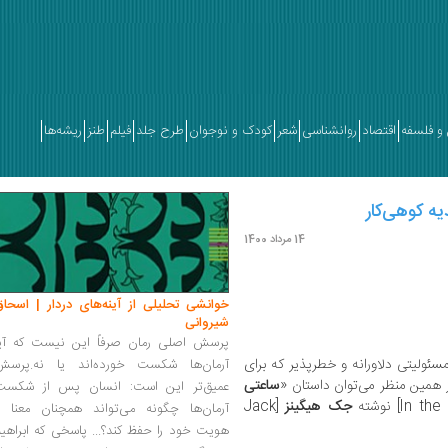
و فلسفه
اقتصاد
روانشناسی
شعر
کودک و نوجوان
طرح جلد
فیلم
طنز
ریشه‌ها
یه کوهی‌کار
14 مرداد 1400
خوانشی تحلیلی از آینه‌های دردار | اسحاق
شیروانی
پرسش اصلی رمان صرفاً این نیست که آیا
ئولیتی دلاورانه و خطرپذیر که برای
آرمان‌ها شکست خورده‌اند یا نه.پرسش
 همین منظر می‌توان داستان «
ساعتی
عمیق‌تر این است: انسان پس از شکست
جک هیگینز
[Jack
آرمان‌ها چگونه می‌تواند همچنان معنا و
هویت خود را حفظ کند؟... پاسخی که ابراهی