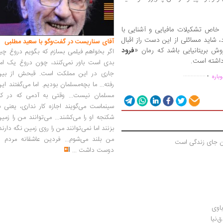
خاص تشکیلات مافیایی و آشنایی با
د، شاید مسائلی از این دست راز اقبال
آقای سناریست در گفت‌وگو با سعید مطلبی
فروش بریتانیایی باشد که رمان «
فرود
اگر بخواهم فیلمی بسازم که بگویم دروغ چی
اشته ‌است.
.
بدی است باور نمی‌کنند، چون دروغ یک امر
جاری در این مملکت است. قبحش از بین
...............
باره
رفته... ما بچه‌مسلمان بودیم. اما می‌گفتند ای
مسلمان نیست... وقتی به آدمی که در کار
سینماست می‌گویند اجازه کار نداری، یعنی ب
شکنجه او را می‌کشند... می‌توانند من را زمی
بزنند اما نمی‌توانند من را روی زمین نگه دارند
من بلند می‌شوم... فردین عاشقانه مردم را
دن جای زندگی است
دوست داشت
...
باوی
‌نیا