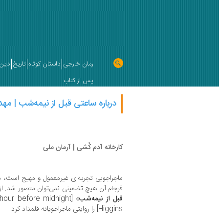
رمان خارجی
داستان کوتاه
تاریخ
دین 
پس از کتاب
درباره ساعتی قبل از نیمه‌شب | مهد
کارخانه‌ آدم کُشی | آرمان ملی
ماجراجویی تجربه‌ای غیرمعمول و مهیج است، مس
فرجام آن هیچ تضمینی نمی‌توان متصور شد. از
قبل از نیمه‌شب
» [In the hour before midnight] نوشته‌
Higgins] را روایتی ماجراجویانه قلمداد کرد.