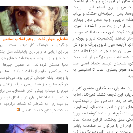
ه مکان در این نوع پیرنگ از اهمیت
اصی را برای انجام این ماموریت
وه‌ها، پس از بیراهه‌ای خشک و بی‌آب
ام بازبینی اولیه‌ محل دچار بیماری
ی بسیار در روایت سبب گشته تا تمپوی
زوده گردد. این خصیصه البته موجب
دار نباشند (شخصیت کاپو و بورک و
تقاضای اخوان ثالث از رهبر انقلاب اسلامی
نها (رابطه‌ میان کاپوی بزرگ و نوه‌اش
جنگیدن با فرهنگ کار عبثی است... این
‌ میان آن دو منجر می‌شود) فاقد عمق
برادران آریایی ما و برادران وایکینگ، مثل اینک
قات همیشه بسیار بزرگ‌تر از شخصیت
سحرخیزتر از ما بوده‌اند و رفته‌اند جاهای خو
ن، همچنان توسط رخداد اصلی معنا
دنیا مسکن کرده‌اند... ما همین چیزها را
انده‌ هوفر بستری است تا استیسی به
نداریم. کسی نداریم از ما انتقاد بکند... استالی
رد.
با وجود اینکه خودش گرجی بود، می‌خواست
در گرجستان نیز همه روسی حرف بزنند...من
‌ها ماجرای بمب‌گذاری ماشین کاپو و
میرم رو میندازم پیش آقای خامنه‌ای، من برا
 درباره‌ این فاجعه کشف نمی‌کند، اما به
خودم رو نینداخته‌ام برای تو و امثال تو میر
رقم می‌زند. «ساعتی قبل از نیمه‌شب»
رو میندازم... به شرطی که شماها برگردید د
های مهم و اصلی بوطیقای ارسطویی،
مملکت خودتان خدمت کنید
...
‌ماند، گرچه نویسنده کوشیده با ورود
اندکی عمق ببخشد، از این دست است
 اوج آن را می‌توان در صفحات پایانی
وجود پیانو در اتاق پدربزرگ و تاکید