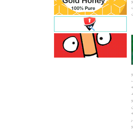
و
ت
ت
و
و
ر