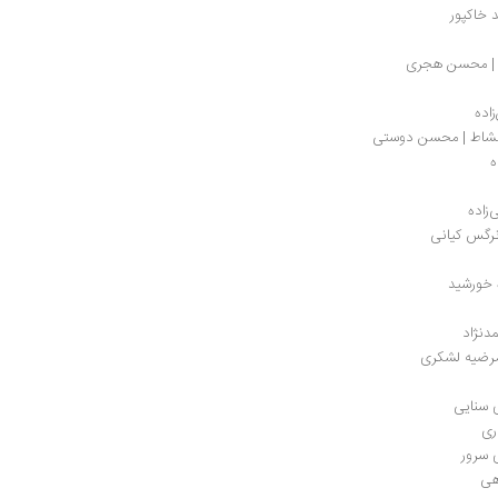
 خاکپور
ه | محسن هجری
اده
ب نشاط | محسن دوستی
ه
زاده 
 نرگس کیانی
ه خورشید
دنژاد
| مرضیه لشکری
ی سنایی
ری
 سرور
هی