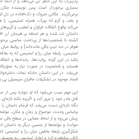
پدربزرگ به این خطر تن می‌دهد و از آنجا ک
بسیاری برخوردار است پس نویسنده مکان خ
برمی‌گزیند. مکانی متروک و تک‌افتاده در دل ک
و علف و گرم که بورک، همراه استیسی، را هنگ
می‌کند.وقوع اتفاقات فراوان و تعقیب و گریزها
داستان تند شده و هر لحظه بر هیجان آن اف
گشته تا شخصیت‌ها از پرداخت مناسبی برخور
هوفر در حد تیپ باقی مانده‌اند) و روابط میان آ
استیسی، رابطه‌ میان رزا و استیسی که به علاقه
باشد.در این گونه روایت‌ها، رخدادها و اتفا
هستند و شخصیت در صورت نیاز به عمق‌یافت
می‌یابد. در این داستان حادثه‌ نجات دخترخو
فساد موجود در تشکیلات مافیای سیسیلی پی بب
این مهم سبب می‌شود که او دوباره پس از سال
قتل مادر خود را مرور کند و اگرچه نکته‌ تازه‌‌ای
نگاه تازه‌ای دست می‌یابد که فرجام داستان را 
براساس وحدت موضوع و زمان و مکان، مولفه‌
پیش می‌رود و از لحاظ معنایی در سطح باقی می
حوادث و مولفه‌ها از جنسی دیگر به داستان 
شکل‌گیری رابطه‌ عاطفی میان رزا و استیسی که
کتاب مشاهده کرد و تمایل استیسی به موسیقی و 