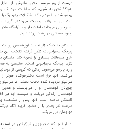
درست از روز مراسم تدفین مادرش. او تمایلی 
به‌پاگذاشتن به شهری که خاطرات دردناک و 
روبه‌روشدن با مردمی که تشکیلات پدربزرگ را م
استیسی به رفتن رضایت می‌دهد. گرچه او،
ماجراجویی می‌داند، اما دیدار او با آرامگاه 
وجود مسائلی در پشت پرده دارد.
داستان به کمک زاویه دید اول‌شخص روایت می‌
پیرنگ ماجراجویانه شکل گرفته انتخاب این نظ
راوی هیجانات بسیاری را تجربه کند. داستان ب
لازمه‌ پیرنگ ماجراجویی است. استیسی به همر
وارد پالرمو می‌شود، زمانی که گروهی از روح
می‌کنند. آنها قرار است دخترخوانده‌ هوفر از ب
سرافینو دزدیده شده نجات دهند، اما سرافینو ی
چوپانان کوهستان او را می‌پرستند و همین کا
کوهستان زندگی می‌کند و سیستم ابداعی اخطا
ناممکن ساخته ‌است. آنها پس از مشاهده‌
سرعت نفر بعدی را از حضور غریبه آگاه می‌کن
مهاجمان فرار می‌کند.
اما از آنجا که ماجراجویی قرارگرفتن در آستا