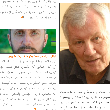
برمی‌گزیند، نه پیروزی است و نه تسلیم. ا
راهی دیگر را انتخاب می‌کند: پذیرفتن شکس
تاریخی، بدون آنکه به خیانت، گریز از واقعی
یا انکار زندگی پناه ببرد
...
اونای آرام در گفت‌وگو با فاروک شهیچ‭
گویی انسان‌ها ترمزِ خود را از دست داده‌اند 
آن کُدِ اخلاقی که نگهبان عقل سلیم بود،
فروریخته است. در دنیای امروز، همه
می‌خواهند فاشیست باشند؛ یعنی می‌خواهند
نفرت، محورِ زندگی‌شان باشد... ما با گوشت 
پوست خود احساس کردیم «دیگری» بودن
یل است و به‌تازگی توسط همدست
چه معنایی دارد... نوشتن پاسخی است به
ر به «قبر» ربوده شده با پیشنهاد
بی‌عدالتی‌هایی که ما را احاطه کرده‌اند، و د
یسی در ابتدا مخالف حضور در این
عین حال، ستایشی است از زیبایی زندگی و
اما او سال‌هاست از آنجا فرار کرده،