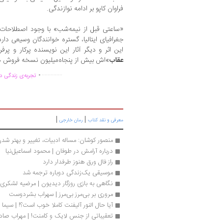
فراوان کاپو بر ادامه‌ نوازندگی.
«ساعتی قبل از نیمه‌شب» با وجود اصطلاحات 
جغرافیای ایتالیا، گستره‌ خوانندگان وسیعی دار
این اثر و دیگر آثار این نویسنده‌ پرکار و پر
عقاب
»اش بیش از پنجاه‌میلیون نسخه فروش د
.
..............
تجربه‌ی زندگی دو
|
|
معرفی و نقد کتاب
رمان خارجی
منصور کوشان: مساله ادبیات، تغییر و بهتر ش
درباره آرامش در طوفان | محمود اسماعیل‌نیا
راز فال ورق هنوز طرفدار دارد
موسیقی یک‌زندگی دوباره ترجمه شد
نگاهی به بازی روزگار دیدیون | مرضیه لشکری
مروری بر بی‌مرز بی‌مرز | سهراب بشردوست
آیا حال النور آلیفنت کاملا خوب است؟! | سیما 
تعقیباتی از جنس لایک و کامنت! | مهراب صادق