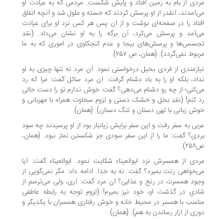
دی از بام به زمین افتاد و پایش شکست. مردمی که به عیادت او
‌آمدند، آنقدر از او پرسش کردند که خسته و ملول شد و آنچه اتفاق
تاد را در صفحه‌ای نوشت و از آن پس هر کس نزد او برای عیادت
‌آمد و پرسش می‌کرد، آن برگه را به او نشان می‌داد. (نقدِ
سس‌ها و پرسش‌های بیجا و عدم کنجکاوی در اموری که به ما
بوط نمی‌گردد). (همان، ص ۲۵۷).
ازمندی از فردی بخیل درخواستی نمود. آن مرد نه تنها چیزی به او
اد، بلکه او را به باد دشنام گرفت. آن مرد سائل گفت: مرا که رد
‌کنی؛ از چه رو دشنام می‌دهی؟ گفت: خوش ندارم تو را دست خالی
 کنم! (نقدِ بخل و خشک دستی و لزوم سخاوت همراه با مهربانی و
ش زبانی با تهی دستان و تنگ دستان). (همان).
بی به سفر رفت و این سفر برایش زیانبار بود از او پرسیدند چه سود
دی؟ گفت: ما را از این سفر سودی جز شکستن نماز نبود. (همان،
).
دی از همسرش نزد ابوالعیناء شکایت نمود. ابوالعیناء گفت: آیا
‌خواهی زنت بمیرد؟ گفت: نه به خدا. ادامه داد: مگر نمی‌گویی از
ود همسرت در رنج و عذابی؟ آن مرد گفت: آری، ولی می‌ترسم از
دیِ در گذشت او، خود نیز بمیرم! (لزوم توجه به رابطه عاطفی
اسب با همسر در محیط خانه و خوش رفتاری همسران با یکدیگر و
ری از آزار رساندن به هم). (همان).