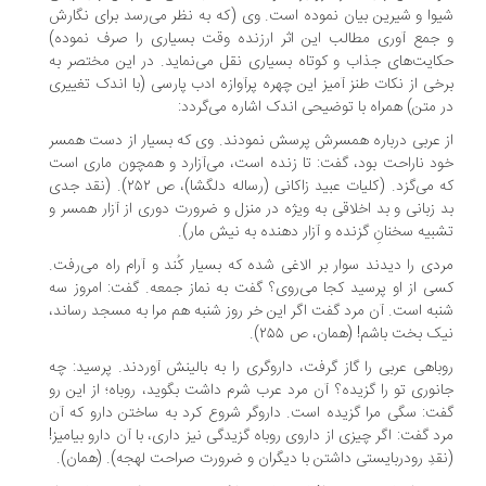
وا و شیرین بیان نموده است. وی (که به نظر می‌رسد برای نگارش
جمع آوری مطالب این اثر ارزنده وقت بسیاری را صرف نموده)
ایت‌های جذاب و کوتاه بسیاری نقل می‌نماید. در این مختصر به
خی از نکات طنز آمیز این چهره پرآوازه ادب پارسی (با اندک تغییری
 متن) همراه با توضیحی اندک اشاره می‌گردد:
 عربی درباره همسرش پرسش نمودند. وی که بسیار از دست همسر
د ناراحت بود، گفت: تا زنده است، می‌آزارد و همچون ماری است
که می‌گزد. (کلیات عبید زاکانی (رساله دلگشا)، ص ۲۵۲). (نقد جدی
 زبانی و بد اخلاقی به ویژه در منزل و ضرورت دوری از آزار همسر و
بیه سخنانِ گزنده و آزار دهنده به نیش مار).
دی را دیدند سوار بر الاغی شده که بسیار کُند و آرام راه می‌رفت.
ی از او پرسید کجا می‌روی؟ گفت به نماز جمعه. گفت: امروز سه
به است. آن مرد گفت اگر این خر روز شنبه هم مرا به مسجد رساند،
ک بخت باشم! (همان، ص ۲۵۵).
باهی عربی را گاز گرفت، داروگری را به بالینش آوردند. پرسید: چه
نوری تو را گزیده؟ آن مرد عرب شرم داشت بگوید، روباه؛ از این رو
ت: سگی مرا گزیده است. داروگر شروع کرد به ساختن دارو که آن
د گفت: اگر چیزی از داروی روباه گزیدگی نیز داری، با آن دارو بیامیز!
قدِ رودربایستی داشتن با دیگران و ضرورت صراحت لهجه). (همان).