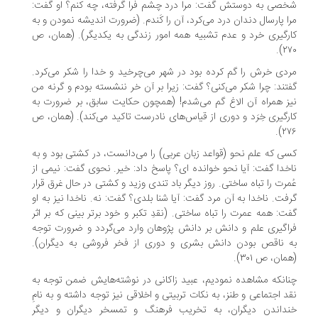
صی به دوستش گفت: مرا درد چشم فرا گرفته، چه کنم؟ او گفت:
ا پارسال دندان درد می‌کرد، آن را کَندم. (ضرورت اندیشه نمودن و به
رگیری خرد و عدم تشبیه همه امور زندگی به یکدیگر). (همان، ص
۲۷
دی خرش را گم کرده بود در شهر می‌چرخید و خدا را شکر می‌کرد.
تند: چرا شکر می‌کنی؟ گفت: زیرا بر آن خر ننشسته بودم و گرنه من
ز همراه آن الاغ گم می‌شدم! (همچون حکایت سابق، بر ضرورت به
رگیری خِرَد و دوری از قیاس‌های نادرست تاکید می‌کند). (همان، ص
۲۷
ی که علم نحو (قواعد زبان عربی) را می‌دانست، در کشتی بود و به
خدا گفت: آیا نحو خوانده ای؟ پاسخ داد: خیر. نحوی گفت: نیمی از
مرت را تباه ساختی. روز دیگر باد تندی وزید و کشتی در حال غرق قرار
فت. ناخدا به آن مرد گفت: آیا شنا بلدی؟ گفت: نه. ناخدا نیز به او
ت: همه عمرت را تباه ساختی. (نقدِ تکبر و خود برتر بینی که بر اثر
اگیری علم و دانش بر دانش پژوهان وارد می‌گردد و ضرورت توجه
 ناقص بودن دانش بشری و دوری از فخر فروشی به دیگران).
ان، ص ۳۰۱).
انکه مشاهده نمودیم، عبید زاکانی در نوشته‌هایش ضمن توجه به
د اجتماعی و طنز، به نکات تربیتی و اخلاقی نیز توجه داشته و به نامِ
داندن دیگران، به تخریب فرهنگ و تمسخر دیگران و دیگر