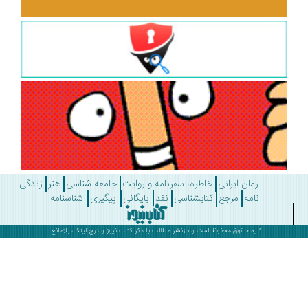
رمان ایرانی
خاطره، سفرنامه و روایت
جامعه شناسی
هنر
زندگی
نامه
مرجع
کتابشناسی
نقد
بایگانی
پیگیری
شناسنامه
کلیه حقوق محفوظ است و بازنشر مطالب با ذکر
کتاب نیوز
و درج لینک، بلامانع .