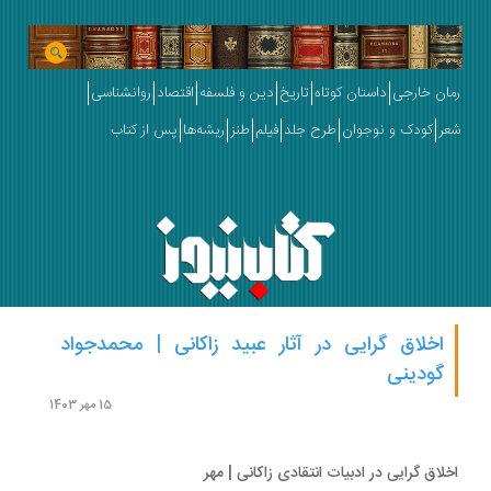
ان خارجی
داستان کوتاه
تاریخ
دین و فلسفه
اقتصاد
روانشناسی
ر
کودک و نوجوان
طرح جلد
فیلم
طنز
ریشه‌ها
پس از کتاب
اخلاق گرایی در آثار عبید زاکانی | محمدجواد
گودینی
15 مهر 1403
لاق گرایی در ادبیات انتقادی زاکانی | مهر