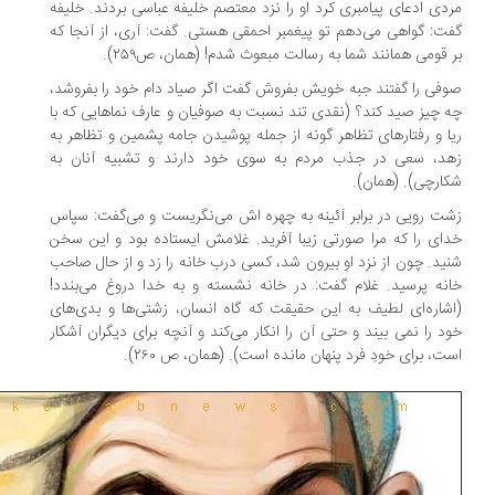
دی ادعای پیامبری کرد او را نزد معتصم خلیفه عباسی بردند. خلیفه
ت: گواهی می‌دهم تو پیغمبر احمقی هستی. گفت: آری، از آنجا که
 قومی همانند شما به رسالت مبعوث شدم! (همان، ص۲۵۹).
فی را گفتند جبه خویش بفروش گفت اگر صیاد دام خود را بفروشد،
 چیز صید کند؟ (نقدی تند نسبت به صوفیان و عارف نماهایی که با
ا و رفتارهای تظاهر گونه از جمله پوشیدن جامه پشمین و تظاهر به
د، سعی در جذب مردم به سوی خود دارند و تشبیه آنان به
ارچی). (همان).
ت رویی در برابر آئینه به چهره اش می‌نگریست و می‌گفت: سپاس
ای را که مرا صورتی زیبا آفرید. غلامش ایستاده بود و این سخن
ید. چون از نزد او بیرون شد، کسی درب خانه را زد و از حال صاحب
نه پرسید. غلام گفت: در خانه نشسته و به خدا دروغ می‌بندد!
شاره‌ای لطیف به این حقیقت که گاه انسان، زشتی‌ها و بدی‌های
د را نمی بیند و حتی آن را انکار می‌کند و آنچه برای دیگران آشکار
ت، برای خودِ فرد پنهان مانده است). (همان، ص ۲۶۰).