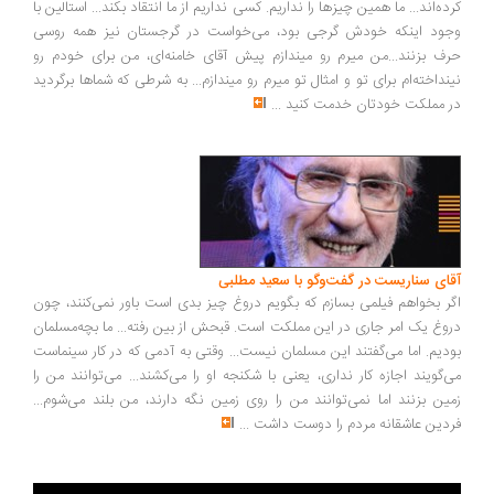
ده‌اند... ما همین چیزها را نداریم. کسی نداریم از ما انتقاد بکند... استالین با
ود اینکه خودش گرجی بود، می‌خواست در گرجستان نیز همه روسی
ف بزنند...من میرم رو میندازم پیش آقای خامنه‌ای، من برای خودم رو
نداخته‌ام برای تو و امثال تو میرم رو میندازم... به شرطی که شماها برگردید
 مملکت خودتان خدمت کنید
...
ای سناریست در گفت‌وگو با سعید مطلبی
ر بخواهم فیلمی بسازم که بگویم دروغ چیز بدی است باور نمی‌کنند، چون
وغ یک امر جاری در این مملکت است. قبحش از بین رفته... ما بچه‌مسلمان
دیم. اما می‌گفتند این مسلمان نیست... وقتی به آدمی که در کار سینماست
‌گویند اجازه کار نداری، یعنی با شکنجه او را می‌کشند... می‌توانند من را
ین بزنند اما نمی‌توانند من را روی زمین نگه دارند، من بلند می‌شوم...
دین عاشقانه مردم را دوست داشت
...