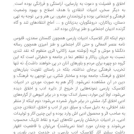
لاق و فضیلت و دعوت به پارسایی، آراستگی و فرزانگی بوده است.
 دیگر سخن، ادبیات انتقادی با هدف اصلاح و بهبود وضعیت
هنگی و اجتماعی بوده و ثروتمندانِ مغرور، بی هنر و بی توجه به تهی
تان، ریاکاران، دروغگویان، بدزبانان و … آماج انتقادهای تند و گاه
نده ادیبان اجتماعی و طنز پردازان بوده اند.
م اینکه آثار کلاسیک ادبیات پارسی همچون گلستان سعدی، قابوس
مه عنصر المعالی و حتی آثار اجتماعی و طنز آمیزی همچون رساله
گشا و موش و گربه (نوشته عبید زاکانی؛ اثری منظوم که نقد تندی
بت به جریان ریاکار و تظاهر نما در جامعه و خطراتی است که این
وه دو چهره برای مردم و باورهای آنان در پی خواهند داشت)، نه تنها
ریب فرهنگی برجای نداشته، بلکه در راستای تقویت بنیان‌های
لاق و فرهنگ جامعه بوده و ساختار شکنی، بی توجهی به فرهنگ و
ن در آن مشاهده نمی‌شود. (اگر هم به صورت موردی در ادبیات
اسیک پارسی نمونه‌هایی از خروج از دایره ادب و اخلاق دیده
‌شود، اولاً این موارد، بسیار اندک بوده و در برابر انبوهی از گزاره‌های
بیِ اخلاق گرا، مشتی در برابر خروار شمرده می‌شود؛ دوم اینکه از منظر
د اخلاقی، به دلیل سبک و سیاق دور از ادب و اخلاق، انتقادی جدی
 صاحب اثر و محصول ادبی اش وارد بوده و این چنین آثار و تولیدات
بی، در ادبیاتِ درخشان پارسی لکه‌های تیره و نقاط تاریک محسوب
‌شوند و چندان مورد اعتنا نمی‌باشند)؛ می‌توان با قاطعیت اظهار
شت بیشتر آثار کلاسیک ادب پارسی، در خدمت دین باوری و