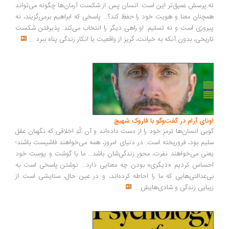
.پرسش عمیق‌تر این است: انسان پس از شکست آرمان‌ها چگونه می‌تواند
چنان معنا و هویت خود را حفظ کند؟... پاسخی که ابراهیم برمی‌گزیند، نه
روزی است و نه تسلیم. او راهی دیگر را انتخاب می‌کند: پذیرفتن شکست
ریخی، بدون آنکه به خیانت، گریز از واقعیت یا انکار زندگی پناه ببرد
...
ونای آرام در گفت‌وگو با فاروک شهیچ
یی انسان‌ها ترمزِ خود را از دست داده‌اند و آن کُدِ اخلاقی که نگهبان عقل
یم بود، فروریخته است. در دنیای امروز، همه می‌خواهند فاشیست باشند؛
نی می‌خواهند نفرت، محورِ زندگی‌شان باشد... ما با گوشت و پوست خود
ساس کردیم «دیگری» بودن چه معنایی دارد... نوشتن پاسخی است به
‌عدالتی‌هایی که ما را احاطه کرده‌اند، و در عین حال، ستایشی است از
بایی زندگی و شادی‌هایش
...