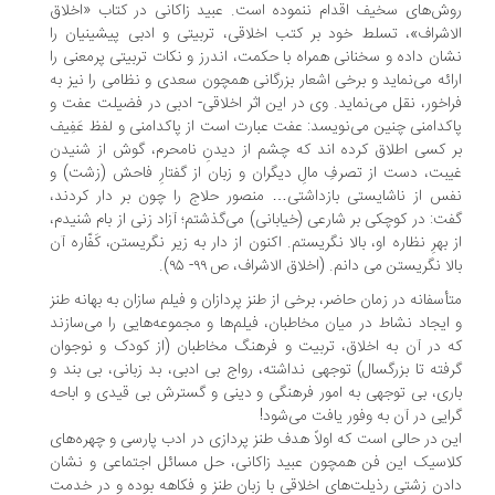
ش‌های سخیف اقدام ننموده است. عبید زاکانی در کتاب «اخلاق
اشراف»، تسلط خود بر کتب اخلاقی، تربیتی و ادبی پیشینیان را
ان داده و سخنانی همراه با حکمت، اندرز و نکات تربیتی پرمعنی را
ائه می‌نماید و برخی اشعار بزرگانی همچون سعدی و نظامی را نیز به
اخور، نقل می‌نماید. وی در این اثر اخلاقی- ادبی در فضیلت عفت و
کدامنی چنین می‌نویسد: عفت عبارت است از پاکدامنی و لفظ عَفِیف
 کسی اطلاق کرده اند که چشم از دیدنِ نامحرم، گوش از شنیدن
بت، دست از تصرفِ مالِ دیگران و زبان از گفتارِ فاحش (زشت) و
س از ناشایستی بازداشتی… منصور حلاج را چون بر دار کردند،
ت: در کوچکی بر شارعی (خیابانی) می‌گذشتم؛ آزاد زنی از بام شنیدم،
 بهرِ نظاره او، بالا نگریستم. اکنون از دار به زیر نگریستن، کَفّاره آن
لا نگریستن می دانم. (اخلاق الاشراف، ص ۹۹- ۹۵).
أسفانه در زمان حاضر، برخی از طنز پردازان و فیلم سازان به بهانه طنز
ایجاد نشاط در میان مخاطبان، فیلم‌ها و مجموعه‌هایی را می‌سازند
 در آن به اخلاق، تربیت و فرهنگ مخاطبان (از کودک و نوجوان
فته تا بزرگسال) توجهی نداشته، رواج بی ادبی، بد زبانی، بی بند و
ری، بی توجهی به امور فرهنگی و دینی و گسترش بی قیدی و اباحه
ایی در آن به وفور یافت می‌شود!
ن در حالی است که اولاً هدف طنز پردازی در ادب پارسی و چهره‌های
اسیک این فن همچون عبید زاکانی، حل مسائل اجتماعی و نشان
دن زشتی رذیلت‌های اخلاقی با زبان طنز و فکاهه بوده و در خدمت