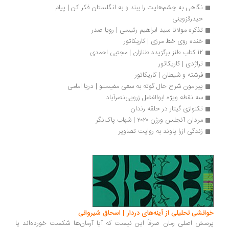
نگاهی به چشم‌هایت را ببند و به انگلستان فکر کن | پیام 
حیدرقزوینی
تذکره مولانا سید ابراهیم رئیسی | رویا صدر
خنده روی خط مرزی | کاریکاتور
12 کتاب‌ طنز برگزیده طنازان | مجتبی احمدی
تراژدی | کاریکاتور
فرشته و شیطان | کاریکاتور
پیرامون شرح حال گوته به سعی مفیستو | دریا امامی
سه نقطه ویژه ابوالفضل زرویی‌نصرآباد
تکنوازی گیتار در حلقه رندان
مردان آنجلس ورژن ٢٠٢٠‏ | شهاب پاک‌نگر
زندگی ازرا پاوند به روایت تصاویر
انشی تحلیلی از آینه‌های دردار | اسحاق شیروانی
سش اصلی رمان صرفاً این نیست که آیا آرمان‌ها شکست خورده‌اند یا