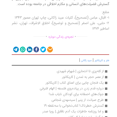
ترش فضیلت‌های انسانی و مکارم اخلاقی در جامعه بوده است.
ابع:
- حلبی، علی اصغر (تصحیح و توضیح)، اخلاق الاشراف، تهران، نشر
طیر ۱۳۷۴
.
.
...............
..............
تجربه‌ی زندگی دوباره
|
|
 و کاریکاتور
عبید زاکانی
از کله‌پزی تا انتحاری | شهرام شهیدی
از عصر حجر به تمدن | کاریکاتور
یک فنجان چایی برای اعماق کتاب | کاریکاتور
درباره قدم زدن در پیاده‌روی فلسفه | الهام اشرفی
جوک‌های احمقانه برای کودکان نایاب شد!
طرح صیانت از پنیر | سیدمهدی شجاعی
گسترش خطرناک! کتاب‌نخوانی با سه‌نقطه 19
و اما روزنامه خاطرات یک آدم ناقابل | رویا صدر