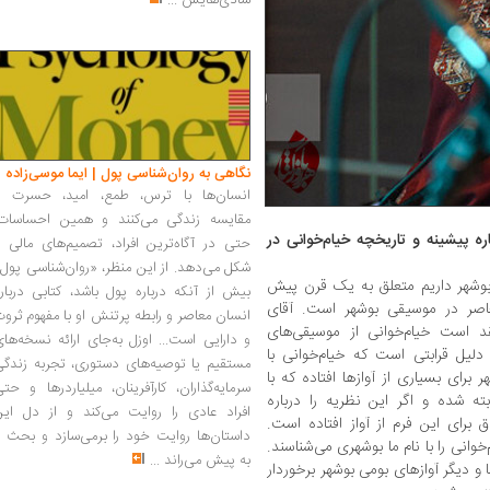
شادی‌هایش
...
نگاهی به روان‌شناسی پول | ایما موسی‌زاده
انسان‌ها با ترس، طمع، امید، حسرت و
مقایسه زندگی می‌کنند و همین احساسات،
ره پیشینه و تاریخچه خیام‌خوانی در
حتی در آگاه‌ترین افراد، تصمیم‌های مالی ر
شکل می‌دهد. از این منظر، «روان‌شناسی پول
 بوشهر داریم متعلق به یک قرن پیش
بیش از آنکه درباره پول باشد، کتابی دربار
عاصر در موسیقی بوشهر است. آقای
انسان معاصر و رابطه پرتنش او با مفهوم ثرو
 است خیام‌خوانی از موسیقی‌های
و دارایی است... اوزل به‌جای ارائه نسخه‌ها
لیل قرابتی است که خیام‌خوانی با
مستقیم یا توصیه‌های دستوری، تجربه زندگی
 برای بسیاری از آوازها افتاده که با
سرمایه‌گذاران، کارآفرینان، میلیاردرها و حت
 شده و اگر این نظریه را درباره
افراد عادی را روایت می‌کند و از دل این
 برای این فرم از آواز افتاده است.
داستان‌ها روایت خود را برمی‌سازد و بحث ر
وانی را با نام ما بوشهری می‌شناسند.
به پیش می‌راند
...
 و دیگر آوازهای بومی بوشهر برخوردار