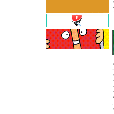
و
ت
ت
و
و
ر