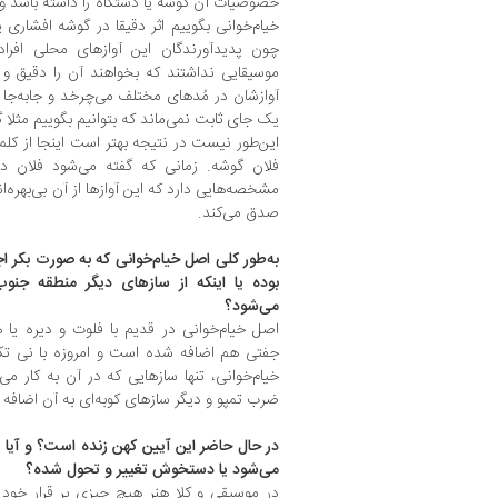
خصوصیات آن گوشه یا دستگاه را داشته باشد 
خیام‌خوانی بگوییم اثر دقیقا در گوشه افشاری
چون پدیدآورندگان این آوازهای محلی افر
موسیقایی نداشتند که بخواهند آن را دقیق و
آوازشان در مُدهای مختل
یک جای ثابت نمی‌ماند که بتوانیم بگوییم مثلا
این‌طور نیست در نتیجه بهتر است اینجا از کلمه
فلان گوشه. زمانی که گفته می‌شود فلان د
مشخصه‌هایی دارد که این آوازها از آن بی‌بهره‌ان
صدق می‌کند.
به‌طور کلی اصل خیام‌خوانی که به صورت بکر 
بوده یا اینکه از سازهای دیگر منطقه جنوب
می‌شود؟
اصل خیام‌خوانی در قدیم با فلوت و دیره یا 
جفتی هم اضافه شده است و امروزه با نی تکی 
خیام‌خوانی، تنها سازهایی که در آن به کار می‌
ضرب تمپو و دیگر سازهای کوبه‌ای به آن اضافه
در حال حاضر این آیین کهن زنده است؟ و آیا 
می‌شود یا دستخوش تغییر و تحول شده؟
در موسیقی و کلا هنر هیچ چیزی بر قرار خود ب