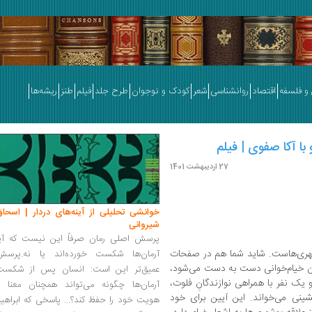
و فلسفه
اقتصاد
روانشناسی
شعر
کودک و نوجوان
طرح جلد
فیلم
طنز
ریشه‌ها
با آکا صفوی | فیلم
27 اردیبهشت 1401
خوانشی تحلیلی از آینه‌های دردار | اسحاق
شیروانی
پرسش اصلی رمان صرفاً این نیست که آیا
ری‌هاست. شاید شما هم در صفحات
آرمان‌ها شکست خورده‌اند یا نه.پرسش
وان خیام‌خوانی دست به دست می‌شود،
عمیق‌تر این است: انسان پس از شکست
ک نفر با همراهی نوازندگانِ فلوت،
آرمان‌ها چگونه می‌تواند همچنان معنا و
شینی می‌خواند. این آیین برای خود
هویت خود را حفظ کند؟... پاسخی که ابراهی