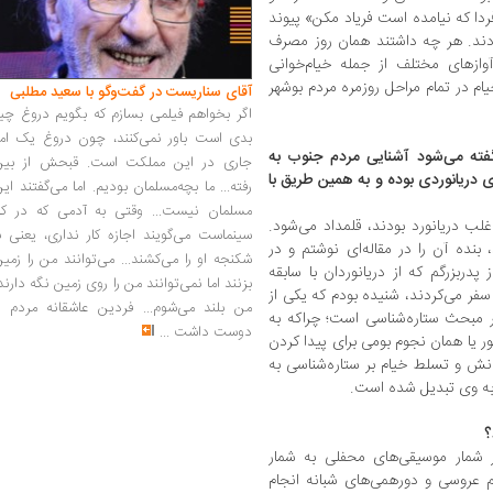
«فردا که نیامده است فریاد مکن» پیوند
ردند. هر چه داشتند همان روز مصرف
ازهای مختلف از جمله خیام‌خوانی
م در تمام مراحل روزمره مردم بوشهر
آقای سناریست در گفت‌وگو با سعید مطلبی
اگر بخواهم فیلمی بسازم که بگویم دروغ چی
بدی است باور نمی‌کنند، چون دروغ یک امر
فته می‌شود آشنایی مردم جنوب به
جاری در این مملکت است. قبحش از بین
ی دریانوردی بوده و به همین طریق با
رفته... ما بچه‌مسلمان بودیم. اما می‌گفتند ای
مسلمان نیست... وقتی به آدمی که در کار
غلب دریانورد بودند، قلمداد می‌شود.
سینماست می‌گویند اجازه کار نداری، یعنی ب
بنده آن را در مقاله‌ای نوشتم و در
شکنجه او را می‌کشند... می‌توانند من را زمی
پدربزرگم که از دریانوردان با سابقه
بزنند اما نمی‌توانند من را روی زمین نگه دارند
فر می‌کردند، شنیده بودم که یکی از
من بلند می‌شوم... فردین عاشقانه مردم را
طر مبحث ستاره‌شناسی است؛ چراکه به
دوست داشت
...
ر یا همان نجوم بومی برای پیدا کردن
نش و تسلط خیام بر ستاره‌شناسی به
 به وی تبدیل شده است.
؟
ر شمار موسیقی‌های محفلی به شمار
م عروسی و دورهمی‌های شبانه انجام