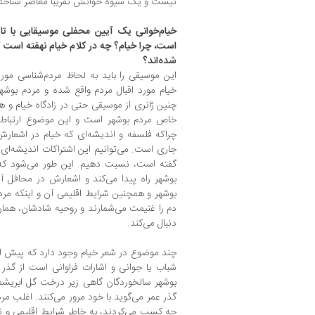
نیست و یک شیوه خوانش تقریبا معاصر شناخته
خیام‌خوانی یک آیین محفلی موسیقایی با تاکی
است، چرا خیام؟ چه در کلام خیام نهفته است 
شده‌اند؟
این موسیقی را باید به لحاظ مردم‌شناسی مورد
خیام مورد اقبال مردم واقع شده و مردم بوشهر
چنین ژانری از موسیقی حتی در زادگاه خیام و هی
خاص مردم بوشهر است و این موضوع ارتباط م
چراکه فلسفه‌ و اندیشه‌ای که خیام در اشعار
جاری است. می‌توانیم این اشتراکات اندیشه‌ای
گفته است، نسبت دهیم. این طور می‌شود که ش
بوشهر راه پیدا می‌کند و اشعارش در محافل آ
بوشهر و همچنین شرایط اقلیمی آن و اینکه مرد
دم را غنیمت می‌شمارند و روحیه شادشان، هما
دنبال می‌کند.
چند موضوع در شعر خیام وجود دارد که پیش از 
شباب یا جوانی و اشارات فراوانی است از گذر 
بوشهر سالخوردگان گاهی زیر درخت گل ابریشم
گذر عمر می‌گوید با خود مرور می‌کنند. اغلب مر
چه کسب می‌کردند، به خاطر شرایط اقلیمی و نبو