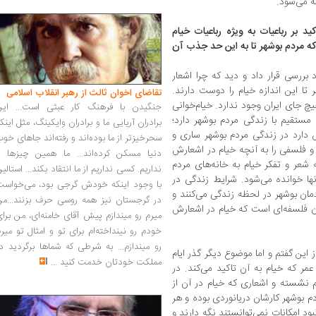
 می‌شود.
د بر رباعیات به ویژه رباعیات خیام
که مردم بوشهر تا به این حد جذب آن
 بررسی قرار داد و دید که چرا اشعار
 تا این اندازه خیام را دوست دارند.
تقاضای اخوان ثالث از رهبر انقلاب اسلامی
چ جای ایران وجود ندارد. خیام‌خوانی
جنگیدن با فرهنگ کار عبثی است... این
ستقیم با زندگی مردم بوشهر دارد؛
برادران آریایی ما و برادران وایکینگ، مثل اینک
ش دارد در زندگی مردم بوشهر ساری و
سحرخیزتر از ما بوده‌اند و رفته‌اند جاهای خو
 و فلسفی را به آنچه خیام در اشعارش
دنیا مسکن کرده‌اند... ما همین چیزها را
عر و تفکر خیام به خانه‌های مردم
نداریم. کسی نداریم از ما انتقاد بکند... استالی
نها خوانده می‌شود. شرایط زندگی در
با وجود اینکه خودش گرجی بود، می‌خواست
مان بوشهر در لحظه زندگی می‌کنند و
در گرجستان نیز همه روسی حرف بزنند...من
ن فلسفه‌ای است که خیام در اشعارش
میرم رو میندازم پیش آقای خامنه‌ای، من برا
خودم رو نینداخته‌ام برای تو و امثال تو میر
رو میندازم... به شرطی که شماها برگردید د
این گفتم و اما موضوع دیگر گذر ایام
مملکت خودتان خدمت کنید
...
عمر که خیام به آن تاکید می‌کند. در
 نشسته و اشعاری که خیام در آن از
دم بوشهر کارشان دریانوردی بوده و هر
د امکانات نمی‌توانستند نگه دارند و