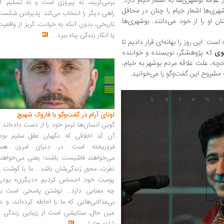
 علاقه بوشهری‌ها به اشعار خیام دارد.
برمی‌گزیند، نه پیروزی است و نه تسلیم. ا
ری‌ها اشعار خیام را چنان در محافل
راهی دیگر را انتخاب می‌کند: پذیرفتن شکس
ن او را از خود می‌دانند. بوشهری‌ها
تاریخی، بدون آنکه به خیانت، گریز از واقعی
یا انکار زندگی پناه ببرد
...
 است. این روز را بهانه‌ای قرار دادیم تا
وی
که پژوهشگر، نویسنده و خواننده
یخچه، علت علاقه مردم بوشهر به خیام،
 مشروح این گفت‌وگو را می‌خوانید.
اونای آرام در گفت‌وگو با فاروک شهیچ‭
گویی انسان‌ها ترمزِ خود را از دست داده‌اند 
آن کُدِ اخلاقی که نگهبان عقل سلیم بود،
فروریخته است. در دنیای امروز، همه
می‌خواهند فاشیست باشند؛ یعنی می‌خواهند
نفرت، محورِ زندگی‌شان باشد... ما با گوشت 
پوست خود احساس کردیم «دیگری» بودن
چه معنایی دارد... نوشتن پاسخی است به
بی‌عدالتی‌هایی که ما را احاطه کرده‌اند، و د
عین حال، ستایشی است از زیبایی زندگی و