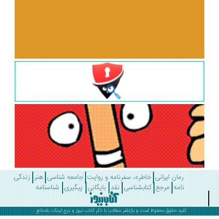
رمان ایرانی
خاطره، سفرنامه و روایت
جامعه شناسی
هنر
زندگی
نامه
مرجع
کتابشناسی
نقد
بایگانی
پیگیری
شناسنامه
کلیه حقوق محفوظ است و بازنشر مطالب با ذکر
کتاب نیوز
و درج لینک، بلامانع .