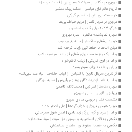
مروری بر مکتب و میراث شیعیان ری | فاطمه ابوحمزه
تاریخ عالم آرای عباسی | اسکندربیگ منشی
در جستجوی نان | ماکسیم گورکی
مروری بر سرباز ناساز | مریم طباطبایی‌ها
هوگو 2023 برای گزنه و استخوان
درباره نمایشنامه مانفرد | ساره بهروزی
درباره روشنای خاکستر | ترانه بنی‌یعقوب
میان آب‌ها با حفظ کپی رایت ترجمه شد
و اما یک روز مناسب برای شنای قورباغه | مرضیه تائب
و اما در اوج تاریکی | زینب کاظم‌خواه
پایان رابطه به چاپ سوم رسید
گرانترین سریال تاریخ با اقتباس از ارباب حلقه‌ها | لیلا عبداللهی‌اقدم
و اما به‌ نام ناپدیدشدگان بوئنوس‌آیرس | سمیه مهرگان
درباره متاستاز اسرائیل | محمدکاظم کاظمی
پیرامون فابیان | مانی سپهری
نشست نقد و بررسی هادی هوری
درباره هرمان بروخ و خواب‌گردها | علی اصغر حداد
و اما از سرد و گرم روزگار زیدآبادی | امین شول سیرجانی
نگاهی به قلاع اسماعیلیه و میمون ‌دژ الموت | مونا محمدنژاد
نگاهی به خطابه سقوط رم | ماهان سیارمنش