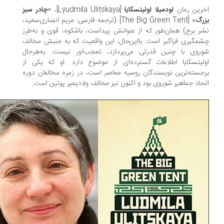
رین رمان
لودمیلا اولیتسکایا
[Lyudmila Ulitskaya]، «
چادر سبز
رگ
» [The Big Green Tent] (ترجمه فارسی: مریم انصاری‌سعید،
ر برج) همان‌طور که از عنوانش پیداست، باشکوه، قوی و به‌طرز
مگیری فراگیر است. بااین‌حال، این واقعیت که به جنبش مخالف
روی با چنین قدرتی می‌پردازد، تعجب‌آور نیست. به‌‌هرحال
لیتسکایا اطلاعات گسترده‌ای از موضوع دارد. او که یکی از
جسته‌ترین نویسندگان روسیه معاصر است، در زمره مخالفان دوره
حاد جماهیر شوروی بود و اکنون نیز مخالف ولادیمیر پوتین است.