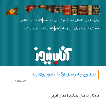
ان خارجی
داستان کوتاه
تاریخ
دین و فلسفه
اقتصاد
روانشناسی
ر
کودک و نوجوان
طرح جلد
فیلم
طنز
ریشه‌ها
پس از کتاب
پیرامون چادر سبز بزرگ | منیره پولادوند
03 مرداد 1402
دگان در میان زندگان | آرمان امروز