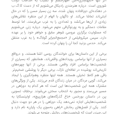
ر تنها «نابهنجاری‌«اش اظهارخشم او نسبت به اقدامات دولت
روی است. درباره هنرمندی رادیکال می‌شنویم که از دست کا.گ.ب
 دهکده‌ای دورافتاده پنهان شده، سه زن بسیار مسن را که در حال
تنی‌اند تماشا می‌کند. او ناگهان با الهام از این منظره نقاشی‌های
ادی از آن‌ها می‌کشد و تعدادی را به غرب می‌فرستد، اما توسط
امات دستگیر و به پورنوگرافی متهم می‌شود. درباره زنی می‌شنویم
 مسئولیت برگزاری عروسی شوهر سابق و خواهر خود را بر عهده
رد، سپس میکروفیلمی از «مجمع‌الجزایر گولاگ» را به غرب منتقل
‌کند. حدس بزنید کجا آن را پنهان کرده است.
خی از این داستان‌ها برای خوانندگان روسی آشنا هستند، و درواقع
یاری از آنها براساس رویدادهای واقعی‌اند، همانطور که بسیاری از
صیت‌ها براساس افراد واقعی هستند. برخی از آنها چهره‌های
ریخی‌اند پوشیده در لفافه‌ای نازک، برخی دیگر با پوششی ضخیم‌تر.
قی هم کاملا تخیلی هستند. همه اینها منظره وهم‌انگیزی را ایجاد
‌کند، گویی مردگان در میان زندگان قدم می‌زنند. یکی از ویژگی‌های
ترک همه این شخصیت‌ها این است که هر کدام به دوراهی در
یر می‌رسند و مجبور به انتخاب سختی می‌شوند. برخلاف تسویی
 در داستان بورخس «باغ گذرگاه‌های هزارپیچ»، اولیتسکایا به
صیت‌هایش اجازه نمی‌دهد یک دوراهی را در هر دو جهت دنبال
ند. یکی از فصل‌های رمانش «راهی به‌سوی یک پایان» نام دارد و
ن چیزی است که شخصیت‌های رمانش متوجه می‌شوند.