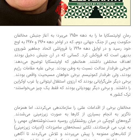
رمانِ اولیتسکایا ما را به دهه 1950 می‌برد؛ به آغاز جنبش مخالفان
حکومت پس از جنگ جهانی دوم، که در اواخر دهه 1960 و 1970 به اوج
خود رسید و در اوایل دهه 1990 با فروپاشی اتحاد جماهیر شوروی
یهی است که فروکش کرد. کسانی که در آن جنبش دخیل بودند
داف مختلفی داشتند. همانطور که اولیتسکایا توضیح می‌دهد:
رخی طرفدار عدالت نسبت به وطن بودند. برخی علیه مقامات رژیم
دند، ولی طرفدار کمونیسم. برخی خواهان مسیحیت واقعی بودند.
خی دیگر ملی‌گرایانی بودند که آرزوی استقلال لیتوانی یا غرب اوکراین
 داشتند. و برخی دیگر یهودیانی بودند که فقط یک چیز می‌خواستند-
ک کشور.»
الفان برخی از اقدامات علنی را سازماندهی می‌کردند، اما همزمان
گزیر به انجام بسیاری از کارها به صورت زیرزمینی می‌شدند.
وه‌های کوچکی در میان روشنفکران روسیه دست‌نوشته‌های مهمی را
 غرب می فرستادند، تکثیر نسخه‌های سامیزدات (ادبیات زیرزمینی)
 کتاب‌های ممنوعه را پیش می‌بردند و تلاش می‌کردند تا آگاهی