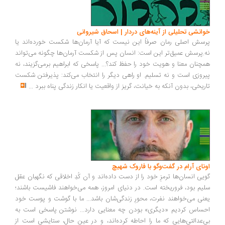
انشی تحلیلی از آینه‌های دردار | اسحاق شیروانی
سش اصلی رمان صرفاً این نیست که آیا آرمان‌ها شکست خورده‌اند یا
.پرسش عمیق‌تر این است: انسان پس از شکست آرمان‌ها چگونه می‌تواند
چنان معنا و هویت خود را حفظ کند؟... پاسخی که ابراهیم برمی‌گزیند، نه
روزی است و نه تسلیم. او راهی دیگر را انتخاب می‌کند: پذیرفتن شکست
ریخی، بدون آنکه به خیانت، گریز از واقعیت یا انکار زندگی پناه ببرد
...
ونای آرام در گفت‌وگو با فاروک شهیچ
یی انسان‌ها ترمزِ خود را از دست داده‌اند و آن کُدِ اخلاقی که نگهبان عقل
یم بود، فروریخته است. در دنیای امروز، همه می‌خواهند فاشیست باشند؛
نی می‌خواهند نفرت، محورِ زندگی‌شان باشد... ما با گوشت و پوست خود
ساس کردیم «دیگری» بودن چه معنایی دارد... نوشتن پاسخی است به
‌عدالتی‌هایی که ما را احاطه کرده‌اند، و در عین حال، ستایشی است از