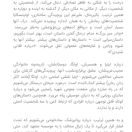
خت را به شکلی به ظاهر تصادفی دنبال می‌کند، از شخصیتی به
صیت دیگر، از مکانی به مکان دیگر، از گذشته به آینده و دوباره به
ین ترتیب. بااین‌حال، علیرغم این پیچیدگی ساختاری، اولیتسکایا
صیت‌های رمانش را به همان اندازه پیچیده نمی‌کند. درک آنها
یار آسان است و درواقع آدم‌های بی‌غل‌وغشی به‌نظر می‌رسند.
ادر سبز بزرگ» مدام درحال گفتن داستان است، بهتر است بگوییم،
ستان‌سرایی است – داستان‌ها و داستان‌های بیشتر. بیشتر آنها به
وه وراجی و شایعه‌های معمولی نقل می‌شوند: «درباره فلانی
یدی؟»
باره ایلیا و همسرش، اولگا، دوستانشان، تاریخچه خانوادگی
یب‌غریبشان، عشق پرفرازونشیب آنها، پیچیدگی‌های کارشان برای
بش مخالفین می‌شنویم - ایلیا نقشی اساسی دارد، اولگا (مانند اکثر
ان رمان) بیشتر کمک‌کننده است. درمورد میخای درستکار می‌شنویم
 در راه مبارزه برای منفعت عمومی شهید راستین می‌شود و درباره
نیای رویایی که به دنیای موسیقی پناه می‌برد. همچنین داستان‌های
تاه قابل توجهی درباره افرادی که ارتباط کمی با سه شخصیت اصلی
رند و یا ندارند.
به همین ترتیب درباره روانپزشک ساده‌لوحی می‌شنویم که تحت
ار قرار می‌گیرد تا یک ژنرال مخالف را به موسسه متعهد کند، حتی