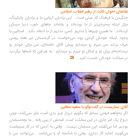
اضای اخوان ثالث از رهبر انقلاب اسلامی
گیدن با فرهنگ کار عبثی است... این برادران آریایی ما و برادران وایکینگ،
ل اینکه سحرخیزتر از ما بوده‌اند و رفته‌اند جاهای خوب دنیا مسکن
ده‌اند... ما همین چیزها را نداریم. کسی نداریم از ما انتقاد بکند... استالین با
ود اینکه خودش گرجی بود، می‌خواست در گرجستان نیز همه روسی
ف بزنند...من میرم رو میندازم پیش آقای خامنه‌ای، من برای خودم رو
نداخته‌ام برای تو و امثال تو میرم رو میندازم... به شرطی که شماها برگردید
 مملکت خودتان خدمت کنید
...
ای سناریست در گفت‌وگو با سعید مطلبی
ر بخواهم فیلمی بسازم که بگویم دروغ چیز بدی است باور نمی‌کنند، چون
وغ یک امر جاری در این مملکت است. قبحش از بین رفته... ما بچه‌مسلمان
دیم. اما می‌گفتند این مسلمان نیست... وقتی به آدمی که در کار سینماست
‌گویند اجازه کار نداری، یعنی با شکنجه او را می‌کشند... می‌توانند من را