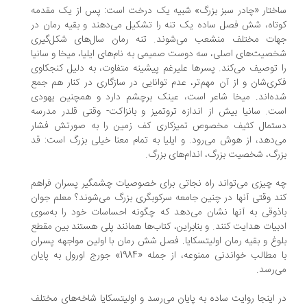
ختار «چادر سبز بزرگ» شبیه یک درخت است: پس از یک مقدمه
تاه، شش فصل ساده یک تنه را تشکیل می‌دهند و بقیه رمان در
ات مختلف منشعب می‌شوند. تنه رمان سال‌های شکل‌گیری
صیت‌های اصلی، سه دوست صمیمی به نام‌های ایلیا، میخا و سانیا
 توصیف می‌کند. پسرها علیرغم پیشینه متفاوت، به دلیل کنجکاوی
ری‌شان و از آن مهم‌تر، عدم توانایی در سازگاری در کنار هم جمع
ه‌اند. میخا شاعر است، عینک برچشم دارد و همچنین یهودی
ت. سانیا بیش از اندازه تروتمیز و بانزاکت- وقتی قلدر مدرسه
تمال کثیف مخصوص تمیز‌کاری کف زمین را به صورتش فشار
‌دهد، از هوش می‌رود. و ایلیا به تمام معنا خیلی بزرگ است: قد
رگ، شخصیت بزرگ، اندام‌های بزرگ.
 چیزی می‌تواند راه نجاتی برای خصوصیات چشمگیر پسران فراهم
د وقتی آنها در چنین جامعه سرکوبگری بزرگ می‌شوند؟ معلم جوان
ذوقی به آنها نشان می‌دهد که چگونه احساسات خود را به‌سوی
بیات هدایت کنند. و بنابراین، کتاب‌ها همانند پلی هستند بین مقطع
وغ و بقیه رمان اولیتسکایا. فصل شش رمان با اولین مواجهه پسران
با مطالب خواندنی ممنوعه، از جمله «1984» جورج اورول به پایان
‌رسد.
 اینجا روایت ساده به پایان می‌رسد و اولیتسکایا شاخه‌های مختلف