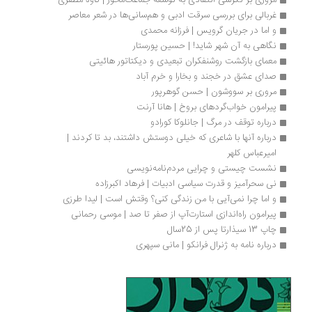
مروری بر نگرشی انتقادی به توسعه جماعت‌محور | کاوه مظفری
غربالی برای بررسی سرقت ادبی و هم‌سانی‌ها در شعر معاصر
و اما در جریان گرویس | فرزانه محمدی‌
نگاهی به آن شهر شاید! | حسین پورستار
معمای بازگشت روشنفکران تبعیدی و دیکتاتور هائیتی
صدای عشق در خجند و بخارا و خرم آباد
مروری بر سووشون | حسن گوهرپور
پیرامون خواب‌گردهای بروخ | هانا آرنت
درباره توقف در مرگ | جانلوکا کورادو
درباره آنها با شاعری که خیلی دوستش داشتند، بد تا کردند | 
امیرعباس کلهر
نشست چیستی و چرایی مردم‌نامه‌نویسی
نی سحرآمیز و قدرت سیاسی ادبیات | فرهاد اکبرزاده
و اما چرا نمی‌آیی با من زندگی کنی؟ وقتش است | لیدا طرزی
پیرامون راه‌اندازی استارت‌آپ از صفر تا صد | موسی رحمانی
چاپ 13 سیذارتا پس از 25سال
درباره نامه به ژنرال فرانکو | مانی سپهری