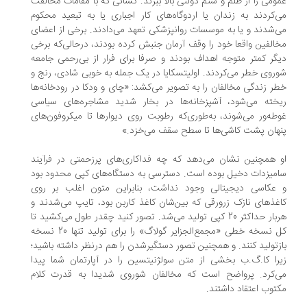
ومی را از ظلم و ستم دولتی بالا ببرند. کسانی که با مقامات مخالفت
‌کردند به زندان یا اردوگاه‌های کار اجباری یا به تبعید محکوم
‌شدند و یا به موسسات روانپزشکی تعهد می‌دادند. برخی از اعضای
الفین واقعا خود را وقف آرمان جنبش کرده بودند، در‌حالی‌که برخی
گر کمتر متوجه اهداف بودند و صرفا برای فرار از بی‌رحمی جامعه
روی خطر می‌کردند. اولیتسکایا در یک جمله به خوبی شادی، رنج و
ر زندگی مخالفان را به تصویر می‌کشد: «چای و ودکا در رودخانه‌ها
خته می‌شود، آشپزخانه‌ها در بخار شدید مشاجره‌های سیاسی
طه‌ور می‌شوند، به‌طوری‌که رطوبت روی دیوارها تا میکروفون‌های
هان پشت کاشی‌ها تا سطح سقف می‌خزد.»
 همچنین نشان می‌دهد که چه فداکاری‌های پرزحمتی در فرآیند
میزدات دخیل بوده است. دسترسی به دستگاه‌های کپی محدود بود
عکاسی دیجیتالی وجود نداشت، بنابراین متون اغلب بر روی
غذهای نازک زرورقی که بین‌شان کاغذ کاربن بود، تایپ می‌شدند و
هربار حداکثر 20 کپی تولید می‌شد. تصور کنید چقدر طول می‌کشید تا
کل نسخه خطی «مجمع‌الجزایر گولاگ» را برای تولید تنها 20 نسخه
زتولید کنند. و همچنین تصور دستگیرشدن را هم درنظر داشته باشید؛
را کا.گ.ب بخشی از متن سولژنیتسین را در آپارتمان شما پیدا
‌کرد. پر‌واضح است که مخالفان شوروی شدیدا به قدرت کلام
توب اعتقاد داشتند.