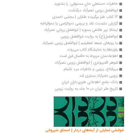
خاطرات حسنعلی خان مستوفی  را بشنوید
ابوالفضل زرویی نصرآباد درگذشت
12 کتاب‌ طنز برگزیده طنازان | مجتبی احمدی
گزارش نشست نقد و بررسی دموکراسی یا دموقراضه
ایشالا پیر عاشقی بسوزه | ابولفضل زروئی نصرآباد
ابوالفضل(ع) به روایت ابوالفضل زرویی
ما روزهای جمعه تعطیلیم | ابوالفضل زرویی نصرآباد
رفوزه‌ها به نمایشگاه کتاب می‌روند
اطلاعات‌مان مربوط به 50سال قبل است
شوهر کامپیوتری | ابوالفضل زرویی نصرآباد
میرفتاح، زرویی و خاطرات مرد ناتمام
زرویی نصرآباد بستری شد
بانک جامع اطلاعاتی طنزپردازان ایران
تاریخ طنز ایران در 10 جلد به روایت زرویی
خوانشی تحلیلی از آینه‌های دردار | اسحاق شیروانی