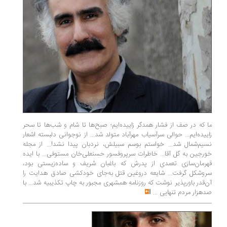
ما که در صف از فشار همدگر زاییده‌ایم؛ صبح‌ها تا شام و شب‌ها تا سحر
زاییده‌ایم... حوالی سرآسیاب مهرآباد متولد شد... از نوجوانی دلبسته اشعار
نسیم‌شمال شد... خواستم بوسم سبیلش، نردبان پیدا نشد!... از مجله
خورجین به گل آقا... خاطرات سرپروفسور حسنعلی‌خان مستوفی... با ایده
قهرمان‌سازی تعمدی از پدرش که باغبان شریف و ساده‌زیستی بود،
سروشکل گرفت... شایعه دروغین قتل به‌جای خودکشی صادق هدایت را
آن‌قدر باورپذیر نوشت که روزنامه همشهری مجبور به چاپ تکذیبیه شد... با
صدهزار مردم تنهایی
...