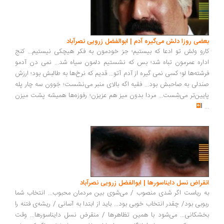
بعضی روزا دلش می‌گیره آدم | ابوالفضل زرویی نصرآباد
کارو ولش تو ادعا که بیستیم؛ جز خودمون به فکر هیچکی نیستیم... کنج
اداره عمرمون تباه شد؛ بس که نشستیم دلمون سیاه شد... نمی دن آدمو
فرشته‌ها لو؛ کسی نمی گیره از آدم آتو... قدیم که نرخ‌ها به طالبش بود؛ ارزش
صندلی به صاحبش بود... فقیه اگه بالای منبر می‌نشست؛ جَوون سه چار پله
پایین‌تر می‌شِست... مردا بدون میز هم عزیزن؛ رفوزه‌ها همیشه پشت میزن
...
انقراض نسل دایناسورها | ابوالفضل زرویی نصرآباد
به ریاست اگر شدی منصوب / می‌شوی بین مردمان محبوب... انتخاب شما
ربوبی بود/ چقدر انتخاب خوبی بود... باید از ابتدا به آسانی / ریشه‌ی فتنه را
بخشکانی... می‌شود با همین تظاهر‌ها / منقرض نسل دایناسورها... وقت