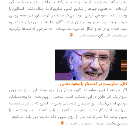
مثل اینکه سحرخیزتر از ما بوده‌اند و رفته‌اند جاهای خوب دنیا مسکن
کرده‌اند... ما همین چیزها را نداریم. کسی نداریم از ما انتقاد بکند... استالین با
وجود اینکه خودش گرجی بود، می‌خواست در گرجستان نیز همه روسی
حرف بزنند...من میرم رو میندازم پیش آقای خامنه‌ای، من برای خودم رو
نینداخته‌ام برای تو و امثال تو میرم رو میندازم... به شرطی که شماها برگردید
در مملکت خودتان خدمت کنید
...
آقای سناریست در گفت‌وگو با سعید مطلبی
اگر بخواهم فیلمی بسازم که بگویم دروغ چیز بدی است باور نمی‌کنند، چون
دروغ یک امر جاری در این مملکت است. قبحش از بین رفته... ما بچه‌مسلمان
بودیم. اما می‌گفتند این مسلمان نیست... وقتی به آدمی که در کار سینماست
می‌گویند اجازه کار نداری، یعنی با شکنجه او را می‌کشند... می‌توانند من را
زمین بزنند اما نمی‌توانند من را روی زمین نگه دارند، من بلند می‌شوم...
فردین عاشقانه مردم را دوست داشت
...