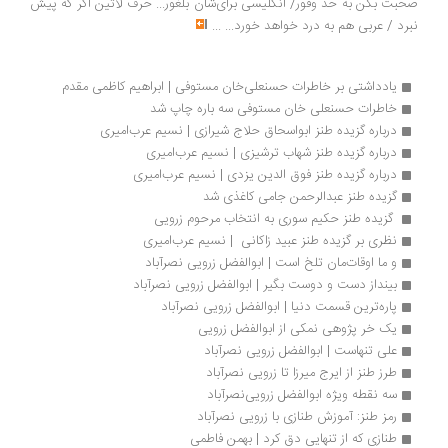
صحبت بکن به حد وفور/ انگلیسی برای‌شان بلغور... حرف لاتین اگر که پیش
نبرد / عربی هم به درد خواهد خورد...
...
یادداشتی بر خاطرات حسنعلی‌خان مستوفی | ابراهیم کاظمی مقدم
خاطرات حسنعلی خان مستوفی سه باره چاپ شد
درباره گزیده طنز ابواسحاق حلاج شیرازی | نسیم عرب‌امیری
درباره گزیده طنز شهاب ترشیزی | نسیم عرب‌امیری
درباره گزیده طنز فوق الدین یزدی | نسیم عرب‌امیری
گزیده طنز عبدالرحمن جامی کاغذی شد
 گزیده طنز حکیم سوری به انتخاب مرحوم زرویی
نظری بر گزیده طنز عبید زاکانی  | نسیم عرب‌امیری
و ما اوقات‌مان تلخ است | ابوالفضل زرویی نصرآباد
بینداز دست و دوست بگیر | ابوالفضل زرویی نصرآباد
پاره‌ترين قسمت دنيا | ابوالفضل زرویی نصرآباد
یک خر پژوهی نمکی از ابوالفضل زرویی
علی تنهاست | ابوالفضل زرویی نصرآباد
طرز طنز از ایرج میرزا تا زرویی نصرآباد 
سه نقطه ویژه ابوالفضل زرویی‌نصرآباد
رمز طنز: آموزش طنازی با زرویی نصرآباد
طنازی كه از تنهایی دق كرد | بهمن فاطمی