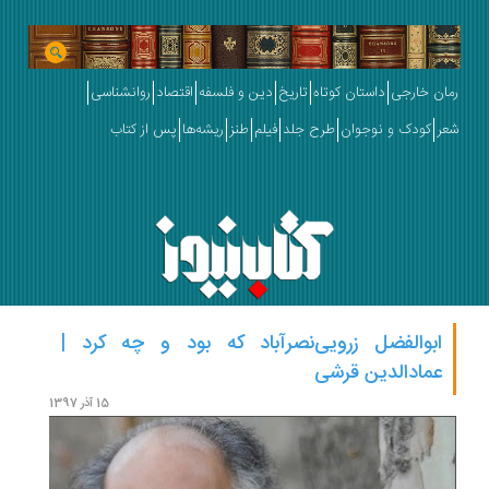
رمان خارجی
داستان کوتاه
تاریخ
دین و فلسفه
اقتصاد
روانشناسی
شعر
کودک و نوجوان
طرح جلد
فیلم
طنز
ریشه‌ها
پس از کتاب
ابوالفضل زرویی‌نصرآباد که بود و چه کرد |
عمادالدین قرشی
15 آذر 1397