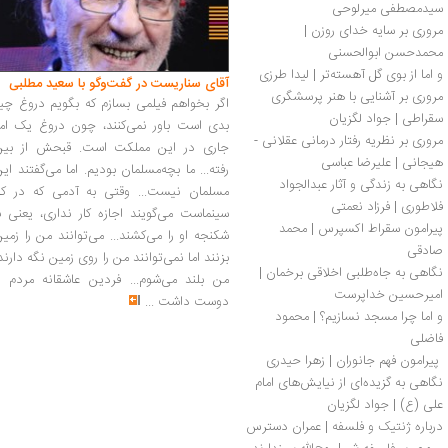
سیدمصطفی میرلوحی
مروری بر سایه خدای روزن | 
محمدحسن ابوالحسنی
و اما از بوی گل آهسته‌تر | لیدا طرزی
آقای سناریست در گفت‌وگو با سعید مطلبی
مروری بر آشنایی با هنر پرسشگری 
اگر بخواهم فیلمی بسازم که بگویم دروغ چی
سقراطی | جواد لگزیان
بدی است باور نمی‌کنند، چون دروغ یک امر
مروری بر نظریه رفتار درمانی عقلانی - 
جاری در این مملکت است. قبحش از بین
هیجانی | علیرضا عباسی
رفته... ما بچه‌مسلمان بودیم. اما می‌گفتند ای
نگاهی به زندگی و آثار عبدالجواد 
مسلمان نیست... وقتی به آدمی که در کار
فلاطوری | فرزاد نعمتی
سینماست می‌گویند اجازه کار نداری، یعنی ب
پیرامون سقراط اکسپرس | محمد 
شکنجه او را می‌کشند... می‌توانند من را زمی
صادقی
بزنند اما نمی‌توانند من را روی زمین نگه دارند
نگاهی به جاه‌طلبی اخلاقی برخمان | 
من بلند می‌شوم... فردین عاشقانه مردم را
امیرحسین خداپرست
دوست داشت
...
و اما چرا مسجد نسازیم؟ | محمود 
فاضلی
 پیرامون فهم جانوران | زهرا حیدری	
نگاهی به گزیده‌ای از نیایش‌های امام 
علی (ع) | جواد لگزیان
درباره ژنتیک و فلسفه | عمران دسترس