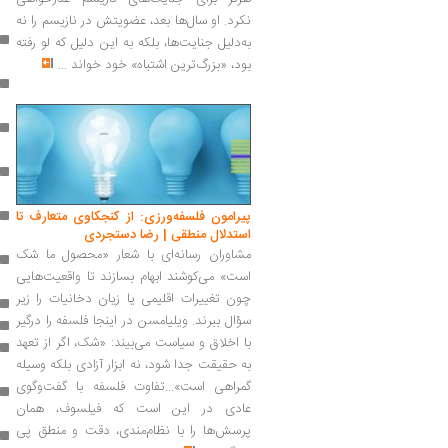
نکرد. او سال‌ها بعد، عضویتش در نازیسم را نه
به‌دلیل جنایت‌ها، بلکه به این دلیل که لو رفته
بود، «بزرگ‌ترین اشتباه» خود خواند
...
پیرامون فلسفه‌ورزی: از کنجکاوی متعارف تا
استدلال منطقی | رضا دستجردی
مشاوران رسانه‌ای با شعار «محصول ما شک
است» می‌کوشند ابهام بسازند تا واقعیت‌هایی
چون تغییرات اقلیمی یا زیان دخانیات را زیر
سؤال ببرند. ویلیامسن در اینجا فلسفه را درگیر
با اخلاق و سیاست می‌بیند: «شک، اگر از تعهد
به حقیقت جدا شود، نه ابزار آزادی بلکه وسیله
گمراهی است»...تفاوت فلسفه با گفت‌وگوی
عادی در این است که فیلسوف، همان
پرسش‌ها را با نظام‌مندی، دقت و منطق پی