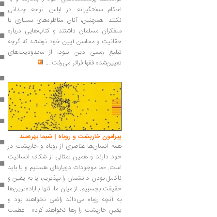
احکام سختگیرانه در لباس توجه چندانی
نکنند. همچنین، آنان مناظره‌های بسیاری با
متفکران مسلمان داشتند و کتاب‌هایی درباره
حقانیت و محاسن آیین خود نوشتند که گرچه
تبلیغ رسمی دین نبود، از محدودیت‌های
تعیین‌شده فقها فراتر می‌رفت
...
پیرامون خارپشت و روباه | شیما بهره‌مند
همه انسان‌ها عناصری از روباه و خارپشت در
خود دارند و همین تمثالی از شکافِ انسانیت
است. «ما موجودات دوپاره‌ای هستیم و یا باید
ناکامل بودن دانشمان را بپذیریم، یا به یقین و
حقیقت بچسبیم. از میان ما، تنها بااراده‌ترین‌ها
به آنچه روباه می‌داند راضی نخواهند بود و
یقینِ خارپشت را رها نخواهند کرد‌»... عظمت