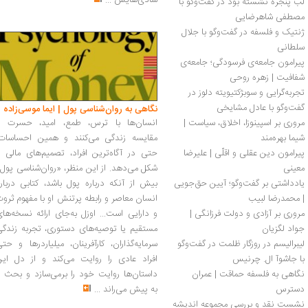
شادی‌هایش
...
لب پنجره نشسته بود در گفت‌وگو با 
مصطفی شاهرضایی
ژنتیک و فلسفه در گفت‌وگو با جلال 
سلطانی
پیرامون جامعه‌ی فرسودگی؛ جامعه‌ی 
شفافیت | زهره روحی
تجربه‌گرایی و سوبژکتیویته دلوز در 
گفت‌وگو با عادل مشایخی
نگاهی به روان‌شناسی پول | ایما موسی‌زاده
مروری بر اسپینوزا، اخلاق، سیاست | 
انسان‌ها با ترس، طمع، امید، حسرت و
شیما بهره‌مند
مقایسه زندگی می‌کنند و همین احساسات،
پیرامون دین عقلی و اقلّی | علیرضا 
حتی در آگاه‌ترین افراد، تصمیم‌های مالی ر
معینی
شکل می‌دهد. از این منظر، «روان‌شناسی پول
یادداشتی بر گفت‌وگو؛ آیین حق‌جویی 
بیش از آنکه درباره پول باشد، کتابی دربار
| محمدرضا لبیب
انسان معاصر و رابطه پرتنش او با مفهوم ثرو
مروری بر آزادى و دولت فرزانگى | 
و دارایی است... اوزل به‌جای ارائه نسخه‌ها
جواد لگزیان
مستقیم یا توصیه‌های دستوری، تجربه زندگی
لیبرالیسم در روزگار ظلمت در گفت‌وگو 
سرمایه‌گذاران، کارآفرینان، میلیاردرها و حت
با جاشوآ ال. چرنیس
افراد عادی را روایت می‌کند و از دل این
نگاهی به فلسفه حماقت | عمران 
داستان‌ها روایت خود را برمی‌سازد و بحث ر
دسترس
به پیش می‌راند
...
نشست نقد و بررسی مجموعه اندیشه 