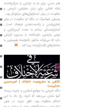
هنر مدرن برای او نه تزئینی یا سرگرم‌کننده،
بلکه تلاشی برای بیان حقیقتی تاریخی و
مقاومت در برابر ایدئولوژی‌های سرکوبگر بود...
وسیقی شوئنبرگ در نگاه او، مقاومت در برابر
تجاری‌شدن و یکدست‌شدن فرهنگ است...
استراوینسکی بیشتر به سمت آیین‌گرایی و
نوعی بازنمایی «کودکانه» یا «بدوی» گرایش
دارد که می‌تواند به‌طور ناخواسته هم‌سویی با
ساختارهای اقتدارگرایانه پیدا کند
...
نگاهی به مشروعیت اختلاف | امیرحسین
خداپرست
نگاه تاریخی به جوامع اسلامی و تجربه زیسته
آنها نشان می‌دهد که آنچه رخ داد با این
احکام متفاوت بود. اهل جزیه، در عمل،
توانستند پرستشگاه‌های خود را بسازند و به