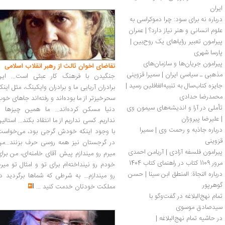
ایران
درباره نه برای سود: چرا دموکراسی به 
علوم انسانی و هنر نیاز دارد؟ | عمران 
دسترس
پیرامون تعبیر رؤیاهای یک روح‌بین | 
پارسا شهری
پیرامون جریان‌ها و سازمان‌های 
تقاضای اخوان ثالث از رهبر انقلاب اسلامی
مذهبی ـ سیاسی ایران | سمیرا قزوینی
جنگیدن با فرهنگ کار عبثی است... این
جایزه کتاب‌سال به تنبیه‌الغافلین رسید | 
برادران آریایی ما و برادران وایکینگ، مثل اینک
محمدرضا حدادی
سحرخیزتر از ما بوده‌اند و رفته‌اند جاهای خو
تأملی در آرا و اندیشه‌های سیمون وی 
دنیا مسکن کرده‌اند... ما همین چیزها را
| علیرضا پیروزان
نداریم. کسی نداریم از ما انتقاد بکند... استالی
درباره جاذبه و رحمت وی | سمیرا 
با وجود اینکه خودش گرجی بود، می‌خواست
قزوینی
در گرجستان نیز همه روسی حرف بزنند...من
پیرامون فلسفه‌ آزادی | آریامن احمدی
میرم رو میندازم پیش آقای خامنه‌ای، من برا
مرور 1109 کتاب در راهنمای کتاب 1404
خودم رو نینداخته‌ام برای تو و امثال تو میر
درباره النجاة: المنطق ابن سینا | حسن 
رو میندازم... به شرطی که شماها برگردید د
گوهرپور
مملکت خودتان خدمت کنید
...
تمام نهج‌البلاغه در گفت‌وگو با 
سیدصادق موسوی
در حاشیه تمام نهج‌البلاغه | 