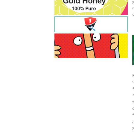
و
ت
ت
شیستی آلمان و پذیرش ریاست دانشگاه
کارآفرینان و دولتمردان قدرتمند اروپایی از
فرایبورگ در دوران هیتلر زیر سایه‌ای «شرم‌آور» قرار می‌گیرد... هایدگر از 1933 تا 1945،
ماشین‌آلات جدید و کارگران مزدی، مهم‌ترین ص
سخنرانی‌های متعدد او اعتقاد داشت که:
سکولاریسم در ساحت خانواده... مصرف می‌ک
ان همخوانی‌های عمیق و پایداری وجود
بتوانیم مصرف کنیم... دانشجویان معترض سر مج
 گذار به یک «سرآغاز دیگر» می‌دانست...
در دوران پهلوی، درآمد نفت به‌طور مستقیم ب
 ـ را می‌توان کاملاً خارج از قلمرو روحی
دولتی به‌شدت توسعه یافتند... پول هرگز به ت
نبوده و نخواهد بود
...
و
و
ر