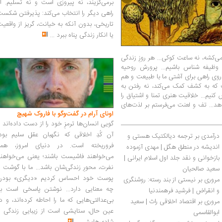
برمی‌گزیند، نه پیروزی است و نه تسلیم. ا
راهی دیگر را انتخاب می‌کند: پذیرفتن شکس
تاریخی، بدون آنکه به خیانت، گریز از واقعی
یا انکار زندگی پناه ببرد
...
‌کشه، نه ساعت کوکی... هر روزِ زندگی
کارنامه فکری هایدگر با حمایت از جنبش فا
 وظیفه شناس باشیم... پرورش روحیه
روی راهی برای آشتی ما با طبیعت و هم
«عضو معتبر حزب نازی» بود و بر پایه اسناد و 
 که به کشف کمک می‌کند، نه رفتن به
«میان آموزه‌های فلسفی‌اش و انقلاب ملی آلم
کنیم... خلاقیت هنری تمنا و اشتیاق را
داشته است.»... هایدگر نازیسم را امکانی برای
د... تف و لعنت می‌فرستم بر لذت‌های
برخی از انسان‌ها ـ اسکیموها، هندی‌ها و کولی‌ها
اونای آرام در گفت‌وگو با فاروک شهیچ‭
اروپا قرار داد
...
گویی انسان‌ها ترمزِ خود را از دست داده‌اند 
آن کُدِ اخلاقی که نگهبان عقل سلیم بود،
درآمدی بر ترجمه دیالکتیک هستی و 
فروریخته است. در دنیای امروز، همه
اندیشه در منطق هگل | مهدی آزموده
می‌خواهند فاشیست باشند؛ یعنی می‌خواهند
بازخوانی و نقد جلد اول اسلام ایرانی | 
نفرت، محورِ زندگی‌شان باشد... ما با گوشت 
سعید صالحیان
پوست خود احساس کردیم «دیگری» بودن
مروری بر نیستی از بند رسته: روشنگری 
چه معنایی دارد... نوشتن پاسخی است به
و انقراض | فرشید فرهمندنیا
بی‌عدالتی‌هایی که ما را احاطه کرده‌اند، و د
مروری بر اقتصاد اخلاقی راث | سعید 
عین حال، ستایشی است از زیبایی زندگی و
ابوالقاسمی