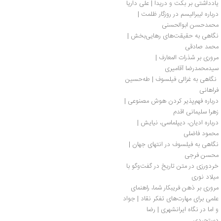
یادداشتی بر بکت و دریدا | علی داریا
درباره لیبرالیسم در روزگار ظلمت | 
محمدحسن ابوالحسنی
نگاهی به حقیقت‌های رهایی‌بخش | 
محمد صادقی
مروری بر شذرات المعارف | 
سیدمحمدرضا آقامیری
 نگاهی به غزالی فیلسوف | طه‌حسین 
فراهانی
درباره فهم‌پذیر کردن هوش مصنوعی | 
زهرا سلیمانی اقدم
درباره ادیان، دیپلماسی، نیایش | 
محمود فاضلی
نگاهی به فیلسوف در انتهای جهان | 
محسن فرجی
خردورزی در متن تاریخ در گفت‌وگو با 
میلاد نوری
مروری بر ذهن فریبکار شما، راهنمای 
علمی برای مهارت‌های تفکر نقاد | جواد 
لگزیان
و اما در نگاه ایرانشهری | رضا 
دستجردی