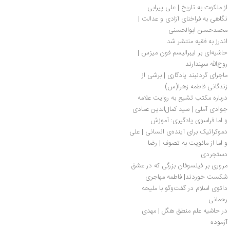
از ملکوت به تاریخ | علی پیرابی 
نگاهی به فراخنای آزادی و عدالت | 
محمدحسن ابوالحسنی
اندرز به فقیه منتشر شد
حاشیه‌ای بر لیبرالیسم فون میزس | 
روح‌الله سپندارند
ماجرای گردنبند یادگاری | برشی از 
زندگانی فاطمه زهرا(س)
درباره مکتب تشیع به روایت علامه 
جوادی آملی | سید کمال‌الدین عمادی
و اما فراسوی یادگیری: آموزش 
دموکراتیک برای آینده‌ی انسانی | علی 
پیرابی
و اما از مانویت به تصوف | رضا 
دستجردی
مروری بر فیلسوفان بزرگی که در عشق 
شکست خوردند| فاطمه مهاجری
دائوی اسلام در گفت‌وگو با ملیحه 
رحمانی
در حاشیه علم منطق هگل | مهدی 
آزموده