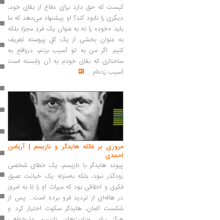
کیست که حق دارد برای دفاع از بقای خود،
دیگری را نابود کند؟ او پیشنهاد می‌دهد که ما
باید «خود» را نه به عنوان یک فردِ مجزا، بلکه
به عنوان بخشی از یک کلِ پیوسته تعریف
کنیم. اگر من به تو آسیب بزنم، درواقع به
ساختاری که بقای خودم به آن وابسته است
آسیب زده‌ام
...
مروری بر غائله هایدگر و نازیسم | آریامن
احمدی
پیوند هایدگر با نازیسم، یک خطای شخصی
زودگذر نبود، بلکه به‌منزله‌ یک خیانت عمیق
فکری و اخلاقی بود که میراث او را تا به امروز
در هاله‌ای از تردید فرو برده است... پس از
شکست آلمان، هایدگر سکوت اختیار کرد و
هرگز برای جنایت‌های نازیسم عذرخواهی