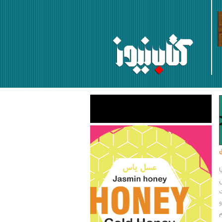
رزاد نعمتی
14 کتاب برتر درباره حکمرانی | سیدجواد نقوی
18 اردیبهشت 1403
م