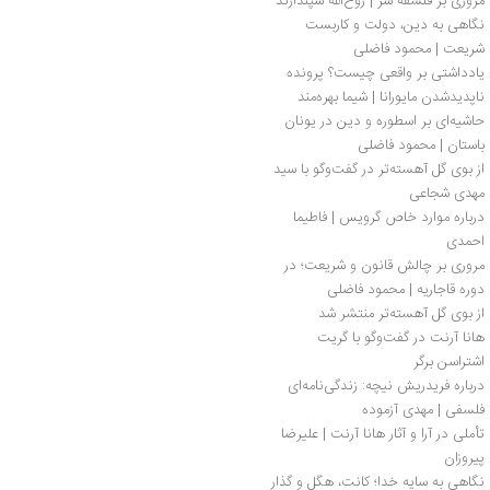
مروری بر فلسفه شر | روح‌الله سپندارند
نگاهی به دین، دولت و کاربست 
شریعت | محمود فاضلی
یادداشتی بر واقعی چیست؟ پرونده 
ناپدید‌شدن مایورانا | شیما بهره‌مند 
حاشیه‌ای بر اسطوره و دین در یونان 
باستان | محمود فاضلی
از بوی گل آهسته‌تر در گفت‌وگو با سید 
مهدی شجاعی
درباره موارد خاص گرویس | فاطیما 
احمدی
مروری بر چالش قانون و شریعت؛ در 
دوره قاجاریه | محمود فاضلی
از بوی گل آهسته‌تر منتشر شد
هانا آرنت در گفت‌وگو با گریت 
اشتراسن برگر
درباره فریدریش نیچه: زندگی‌نامه‌ای 
فلسفی | مهدی آزموده
تأملی در آرا و آثار هانا آرنت | علیرضا 
پیروزان
نگاهی به سایه خدا؛ کانت، هگل و گذار 