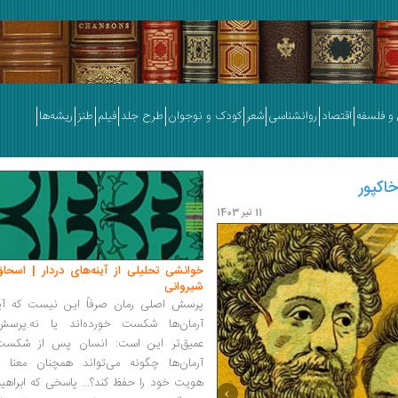
و فلسفه
اقتصاد
روانشناسی
شعر
کودک و نوجوان
طرح جلد
فیلم
طنز
ریشه‌ها
اکپور
نگاهی به غائله هایدگر و هیتلر | ف
11 تیر 1403
خوانشی تحلیلی از آینه‌های دردار | اسحاق
شیروانی
پرسش اصلی رمان صرفاً این نیست که آیا
آرمان‌ها شکست خورده‌اند یا نه.پرسش
عمیق‌تر این است: انسان پس از شکست
آرمان‌ها چگونه می‌تواند همچنان معنا و
هویت خود را حفظ کند؟... پاسخی که ابراهی