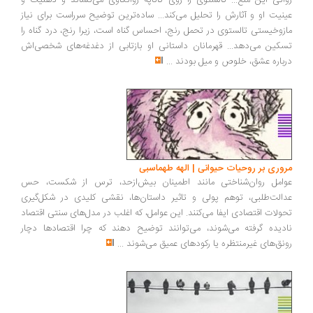
روانی این منع... تالستوی را روی کاناپه روانکاوی می‌نشاند و ذهنیت و
عینیت او و آثارش را تحلیل می‌کند... ساده‌ترین توضیح سرراست برای نیاز
مازوخیستی تالستوی در تحمل رنج، احساس گناه است، زیرا رنج، درد گناه را
تسکین می‌دهد... قهرمانان داستانی او بازتابی از دغدغه‌های شخصی‌اش
درباره عشق، خلوص و میل بودند
...
مروری بر روحیات حیوانی | الهه طهماسبی
عوامل روان‌شناختی مانند اطمینان بیش‌ازحد، ترس از شکست، حس
عدالت‌طلبی، توهم پولی و تاثیر داستان‌ها، نقشی کلیدی در شکل‌گیری
تحولات اقتصادی ایفا می‌کنند. این عوامل، که اغلب در مدل‌های سنتی اقتصاد
نادیده گرفته می‌شوند، می‌توانند توضیح دهند که چرا اقتصادها دچار
رونق‌های غیرمنتظره یا رکودهای عمیق می‌شوند
...