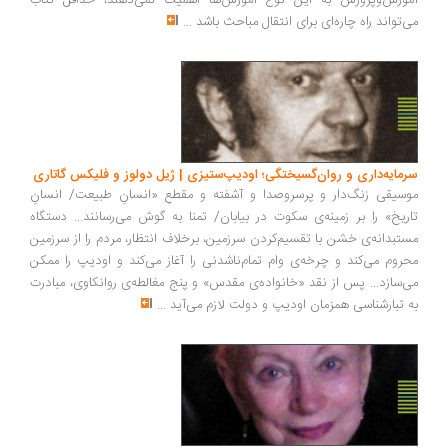
آموزش‌وپرورش به این نوع آموزش‌ها اهمیت نمی‌دهند، حداقل کتاب
می‌تواند راه چاره‌ای برای انتقال مباحث باشد
...
سرمایه‌داری و روان‌گسیختگی؛ اودیپ‌ستیزی | ژیل دولوز و فلیکس گاتاری
موسیقی زنگ‌دار و پرسروصدا و آشفته و مقطعِ «انسانِ طبیعت/ انسانِ
تاریخ» را بر زمینه‌ی سکوت در بیابان/ تمنا به گوش می‌رسانند... دستگاه
مستبدانه‌ی خشن با تقسیم‌کردن سرزمین، برخلاف انتظار، مردم را از سرزمین
محروم می‌کند و چرخه‌ی وام تمام‌ناشدنی را آغاز می‌کند و اودیپ را ممکن
می‌سازد... پس از نقد «خانواده‌ی مقدس» و پنج مغالطه‌ی روانکاوی، مبادرت
به تبارشناسی همزمان اودیپ و دولت لازم می‌آید
...