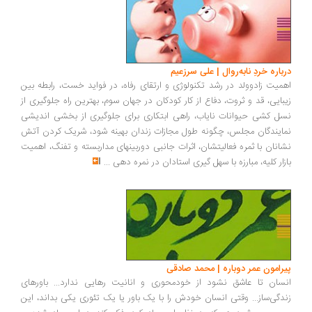
درباره خردِ نابه‌روال | علی سرزعیم
اهمیت زادوولد در رشد تکنولوژی و ارتقای رفاه، در فواید خست، رابطه بین
زیبایی، قد و ثروت، دفاع از کار کودکان در جهان سوم، بهترین راه جلوگیری از
نسل کشی حیوانات نایاب، راهی ابتکاری برای جلوگیری از بخشی اندیشی
نمایندگان مجلس، چگونه طول مجازات زندان بهینه شود، شریک کردن آتش
نشانان با ثمره فعالیتشان، اثرات جانبی دوربینهای مداربسته و تفنگ، اهمیت
بازار کلیه، مبارزه با سهل گیری استادان در نمره دهی
...
پیرامون عمر دوباره | محمد صادقی
انسان تا عاشق نشود از خودمحوری و انانیت رهایی ندارد... باورهای
زندگی‌ساز... وقتی انسان خودش را با یک باور یا یک تئوری یکی بداند، این