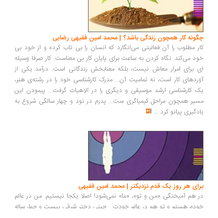
چگونه کار همچون زندگی باشد؟ | محمد امین فقیهی رضایی
کار مطلوب را آن فعالیتی می‌انگارد که انسان را بی تاب کرده و از خود بی
خود می‌کند. نگاه کردن به ساعت برای پایان کار بی معناست. کار صرفا وسیله
ای برای امرار معاش نیست، بلکه معنابخش زندگانی است. درآمد یکی از
آوَردهای کار است، نه تمامیت آن... مدرک کارشناسی خود را در رشته‌ی هنر،
یک کارشناسی ارشد موسیقی و دیگری را در الاهیات گرفت... پیمودن این
مسیر همچون مراحل کیمیاگری ست... پدرم در نود و چهار سالگی شروع به
یادگیری پیانو کرد
...
برای هر روز یک قدم نزدیکتر | محمد امین فقیهی
در هم آمیختگی «من و تو»، «ما» نمی‌شود! اصلا یکجا نیستیم. من در عالم
خودم هستم و تو هم در عالم خودت... جینی دختر شرقی بیست و چهار ساله
دانشجوی رشته‌ی زبان های خارجی دانشگاه استنفورد که یک سال و نیم در