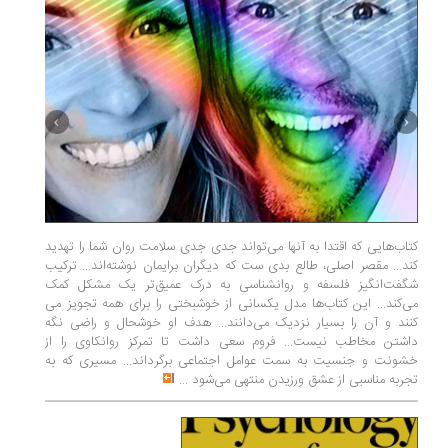
کتاب‌هایی که اقتدا به آنها می‌تواند جدی جدی سلامت روان شما را تهدید
کند... مقصر اصلی، طالع بدی ست که دیگران برایمان نوشته‌­اند... ترکیب
شگفت­‌انگیز فلسفه و روان­شناسی به درک عمیق‌تر یک مشکل کمک
این سال غ
می‌کند... این کتاب­‌ها مدل یکسانی از خوش­بختی را برای همه تجویز می­‌
پسران» ت
کنند و آن را بسیار نزدیک می‌دانند... هدف او خوشحال و راضی نگه
حذف‌وتغ
داشتن مخاطب نیست... فروم سعی داشت تا تمرکز روانکاوی را از
حذف‌وتغی
خشونت و جنسیت به سمت عوامل اجتماعی برگرداند... مسیری که به
زبان فار
تجربه مناسبی از عشق ورزیدن منتهی می‌شود
...
سینه به ب