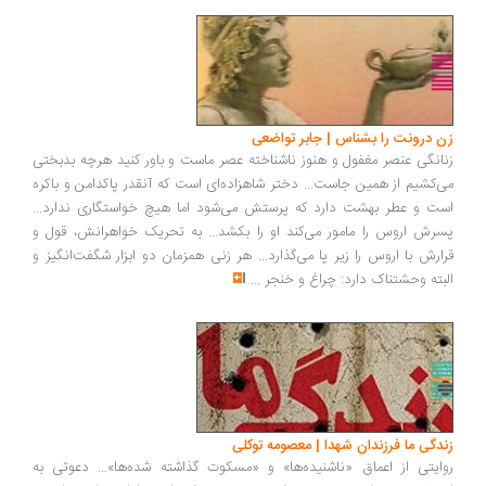
زن درونت را بشناس | جابر تواضعی
زنانگی عنصر مغفول و هنوز ناشناخته عصر ماست و باور کنید هرچه بدبختی
می‌کشیم از همین جاست... دختر شاهزاده‌ای است که آنقدر پاکدامن و باکره
است و عطر بهشت دارد که پرستش می‌شود اما هیچ خواستگاری ندارد...
پسرش اروس را مامور می‌کند او را بکشد... به تحریک خواهرانش، قول و
قرارش با اروس را زیر پا می‌گذارد... هر زنی همزمان دو ابزار شگفت‌انگیز و
البته وحشتناک دارد: چراغ و خنجر
...
زندگی ما فرزندان شهدا | معصومه توکلی
روایتی از اعماق «ناشنیده‌ها» و «مسکوت‌ گذاشته شده‌ها»... دعوتی به