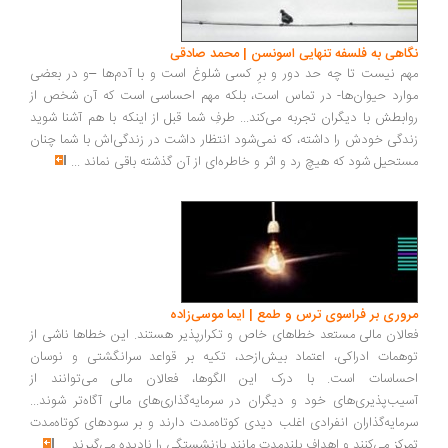
نگاهی به فلسفه تنهایی اسونسن | محمد صادقی
مهم نیست تا چه حد دور و برِ کسی شلوغ است و با آدم‌ها –و در بعضی
موارد حیوان‌ها- در تماس است، بلکه مهم احساسی است که آن شخص از
روابطش با دیگران تجربه می‌کند... طرفِ شما قبل از اینکه با هم آشنا شوید
زندگی خودش را داشته، که نمی‌شود انتظار داشت در زندگی‌اش با شما چنان
مستحیل شود که هیچ رد و اثر و خاطره‌ای از آن گذشته باقی نماند
...
مروری بر فراسوی ترس و طمع | ایما موسی‌زاده
فعالان مالی مستعد خطاهای خاص و تکرارپذیر هستند. این خطاها ناشی از
توهمات ادراکی، اعتماد بیش‌ازحد، تکیه بر قواعد سرانگشتی و نوسان
احساسات است. با درک این الگوها، فعالان مالی می‌توانند از
آسیب‌پذیری‌های خود و دیگران در سرمایه‌گذاری‌های مالی آگاه‌تر شوند...
سرمایه‌گذاران انفرادی اغلب دیدی کوتاه‌مدت دارند و بر سودهای کوتاه‌مدت
تمرکز می‌کنند و اهداف بلندمدت مانند بازنشستگی را نادیده می‌گیرند
...