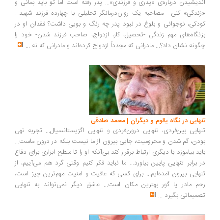
اندیشیدن درباره‌ی «پدری و فرزندی»... پدر رفته است اما تو باید بمانی و
«زندگی» کنی... مصاحبه یک روان‌درمانگر تحلیلی با چهارده فرزند شهید...
کودکی، نوجوانی و بلوغ در نبود پدر چه رنگ و بویی داشت؟ فقدان او در
بزنگاه‌های مهم زندگی -تحصیل، کار، ازدواج، صاحب فرزند شدن- خود را
چگونه نشان داد؟... مادرانی که مجدداً ازدواج کرده‌اند و مادرانی که نه
...
تنهایی در نگاه یالوم و دیگران | محمد صادقی
تنهایی بین‌فردی، تنهایی درون‌فردی و تنهایی اگزیستانسیال... تجربه تهی‌
بودن، گم ‌شدن و محرومیت، جایی بیرون از ما نیست بلکه در درون ماست...
باید بیاموزد با دیگری ارتباط برقرار کند بی‌آنکه او را تا سطح ابزاری برای دفاع
در برابر تنهایی پایین بیاورد... ما نباید فکر کنیم وقتی گرد هم می‌آییم، از
تنهایی بیرون آمده‌ایم... برای کسی که عافیت و امنیت مهم‌ترین چیز است،
رحم مادر یا گور بهترین مکان است... عاشق دیگر نمی‌تواند به تنهایی
تصمیماتی بگیرد
...