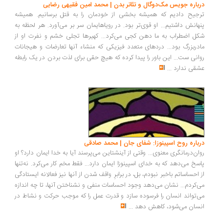
درباره جویس مک‌دوگال و تئاتر بدن | محمد امین فقیهی رضایی
ترجیح دادیم که همیشه بخشی از خودمان را به قتل برسانیم. همیشه
پنهانش داشتیم... او قوی‌تر بود. در رویاهایمان سر بر می‌آورد. هر لحظه به
شکل اضطراب به ما دهن کجی می‌کرد... کهیرها تجلی خشم و نفرت او از
مادربزرگ بود... درد‌های متعدد فیزیکی که منشاء آنها تعارضات و هیجانات
روانی ست... این باور را پیدا کرده که هیچ حقی برای لذت بردن در یک رابطه
عشقی ندارد
...
درباره روح اسپینوزا: شفای جان | محمد صادقی
روان‌درمانگری معنوی... وقتی از آینشتاین می‌پرسند آیا به خدا ایمان دارد؟ او
پاسخ می‌دهد که به خدای اسپینوزا ایمان دارد... فقط مخم کار می‌کرد. نه‌تنها
از احساساتم باخبر نبودم، بل، در برابرِ واقف ‌شدن از آنها نیز فعالانه ایستادگی
می‌کردم... نشان‌ می‌دهد وجود احساسات منفی و نشناختن آنها، تا چه اندازه
می‌تواند انسان را فرسوده سازد و قدرت عمل را که موجب حرکت و نشاط در
انسان می‌شود، کاهش دهد
...