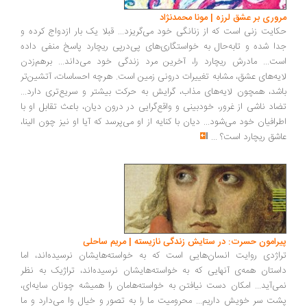
مروری بر عشق لرزه | مونا محمدنژاد
حکایت زنی است که از زنانگی خود می‌گریزد... قبلا یک بار ازدواج کرده و
جدا شده و تابه‌حال به خواستگاری‌های پی‌درپی ریچارد پاسخ منفی داده
است... مادرش ریچارد را، آخرین مرد زندگی خود می‌داند... برهم‌زدن
لایه‌های عشق، مشابه تغییرات درونی زمین است. هرچه احساسات، آتشین‌تر
باشد، همچون لایه‌های مذاب، گرایش به حرکت بیشتر و سریع‌تری دارد...
تضاد ناشی از غرور، خودبینی و واقع‌گرایی در درون دیان، باعث تقابل او با
اطرافیان خود می‌شود... دیان با کنایه از او می‌پرسد که آیا او نیز چون الینا،
عاشق ریچارد است؟
...
پیرامون حسرت: در ستایش زندگی نازیسته | مریم ساحلی
تراژدی روایت انسان‌هایی است که به خواسته‌هایشان نرسیده‌اند، اما
داستان همه‌ی آنهایی که به خواسته‌هایشان نرسیده‌اند، تراژیک به نظر
نمی‌آید... امکان دست نیافتن به خواسته‌هامان را همیشه چونان سایه‌ای،
پشت سر خویش داریم... محرومیت ما را به تصور و خیال وا می‌دارد و ما