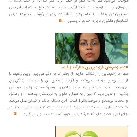
موجب می‌شود هر که به نظر او حمله کرد، فکر کند به او حمله شده ...
باورهای ما باید آزموده باشند نه ارثی... چون حقیقت تلخ است، انسان برای
شیرین‌کردن زندگی به تعمیم‌های شتاب‌زده روی می‌آورد... مجموعه درس
گفتارهای ملکیان درباره اخلاق کاربستی
...
التیام زخم‌های فرزندپروری ناکارآمد | فیلم
همه ما زخم‌هایی را از گذشته داریم. از وقتی که به دنیا می‌آییم اولین زخم‌ها را
از والدین‌مان دریافت می‌کنیم و اثرات و ردپای آن را در همه زندگی‌مان
می‌بینیم... باید خودمان به جای والدین، ترمیم‌کننده زخم‌های خودمان
باشیم... والدین باید 3 چیز را به عنوان حقوق به فرزندشان بدهند... اول عشق
و محبت بی‌دریغ و بی‌قیدوشرط است. این مسئله مانند واکسنی عمل می‌کند
که کودک دارای زخم نشود. حمایت گزینه دوم است که بچه احساس کند در
جای امنی حضور دارد که هرگاه زمین خورد کسی دست او را می‌گیرد.
...