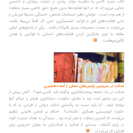
کتاب جدید کانمن به مقایسه موارد زیادی در تجارت، پزشکی و دادرسی
جنایی می‌پردازد که در آنها قضاوت‌ها بدون هیچ دلیل خاصی بسیار متفاوت
از هم بوده است... عواملی نظیر احساسات شخص، خستگی، محیط فیزیکی و
حتی فعالیت‌های قبل از فرآیند تصمیم‌گیری حتی اگر کاملاً بی‌ربط باشند،
می‌توانند در صحت تصمیمات بسیار تاثیر‌گذار باشند... یکی از راه‌حل‌های اصلی
مقابله با نویز جایگزین کردن قضاوت‌های انسانی با قوانین یا همان
الگوریتم‌هاست
...
عدالت در سرزمین پلیس‌های مخفی | آمنه دهشیری
عدالت در یک جامعه پسادیکتاتوری چگونه باید تأمین شود؟... آلمان پیش از
این نیز مجبور شده بود با بقایای حکومت دیکتاتوری هیلتر و جرائم آنها
مواجه شود... آیا باید دست به پاکسازی ادارات دولتی از افرادی زد که با
حکوت کمونیستی همکاری داشته‌اند؟... احکام بر اساس قانونی تنظیم
می‌شدند که کمترین مجازات را مقرر کرده بود... رسیدگی به هتک حیثیت افراد
در رژیم گذشته... بسیاری از اساتید و استادیاران به عنوان خبرچین برای
اشتازی کار می‌کردند
...