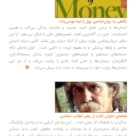
نگاهی به روان‌شناسی پول | ایما موسی‌زاده
انسان‌ها با ترس، طمع، امید، حسرت و مقایسه زندگی می‌کنند و همین
احساسات، حتی در آگاه‌ترین افراد، تصمیم‌های مالی را شکل می‌دهد. از این
منظر، «روان‌شناسی پول» بیش از آنکه درباره پول باشد، کتابی درباره انسان
معاصر و رابطه پرتنش او با مفهوم ثروت و دارایی است... اوزل به‌جای ارائه
نسخه‌های مستقیم یا توصیه‌های دستوری، تجربه زندگی سرمایه‌گذاران،
کارآفرینان، میلیاردرها و حتی افراد عادی را روایت می‌کند و از دل این
داستان‌ها روایت خود را برمی‌سازد و بحث را به پیش می‌راند
...
تقاضای اخوان ثالث از رهبر انقلاب اسلامی
جنگیدن با فرهنگ کار عبثی است... این برادران آریایی ما و برادران وایکینگ،
مثل اینکه سحرخیزتر از ما بوده‌اند و رفته‌اند جاهای خوب دنیا مسکن
کرده‌اند... ما همین چیزها را نداریم. کسی نداریم از ما انتقاد بکند... استالین با