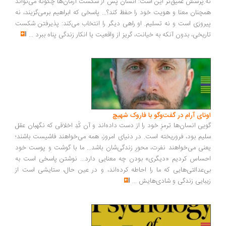
نه.پرسش عمیق‌تر این است: انسان پس از شکست آرمان‌ها چگونه می‌تواند
همچنان معنا و هویت خود را حفظ کند؟... پاسخی که ابراهیم برمی‌گزیند، نه
پیروزی است و نه تسلیم. او راهی دیگر را انتخاب می‌کند: پذیرفتن شکست
تاریخی، بدون آنکه به خیانت، گریز از واقعیت یا انکار زندگی پناه ببرد
...
اونای آرام در گفت‌وگو با فاروک شهیچ‭
گویی انسان‌ها ترمزِ خود را از دست داده‌اند و آن کُدِ اخلاقی که نگهبان عقل
سلیم بود، فروریخته است. در دنیای امروز، همه می‌خواهند فاشیست باشند؛
یعنی می‌خواهند نفرت، محورِ زندگی‌شان باشد... ما با گوشت و پوست خود
احساس کردیم «دیگری» بودن چه معنایی دارد... نوشتن پاسخی است به
بی‌عدالتی‌هایی که ما را احاطه کرده‌اند، و در عین حال، ستایشی است از
زیبایی زندگی و شادی‌هایش
...