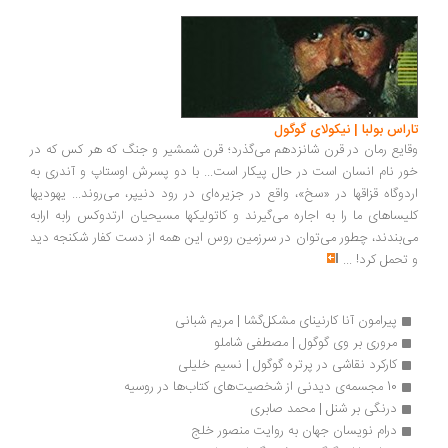
تاراس بولبا | نیکولای گوگول
وقایع رمان در قرن شانزدهم می‌گذرد؛ قرن شمشیر و جنگ که هر کس که در
خور نام انسان است در حال پیکار است... با دو پسرش اوستاپ و آندری به
اردوگاه قزاقها در «سخ»، ‌واقع در جزیره‌ای در رود دنیپر، ‌می‌روند... یهودیها
کلیساهای ما را به اجاره می‌گیرند و کاتولیکها مسیحیان ارتدوکس رابه ارابه
می‌بندند، چطور می‌توان در سرزمین روس این همه از دست کفار شکنجه دید
و تحمل کرد!
...
پیرامون آنا کارنینای مشکل‌گشا | مریم شبانی
مروری بر وی گوگول | مصطفی شاملو
کارکرد نقاشی در پرتره گوگول | نسیم خلیلی
10 مجسمه‌ی دیدنی از شخصیت‌های کتاب‌ها در روسیه
درنگی بر شنل | محمد صابری
درام نویسان جهان به روایت منصور خلج