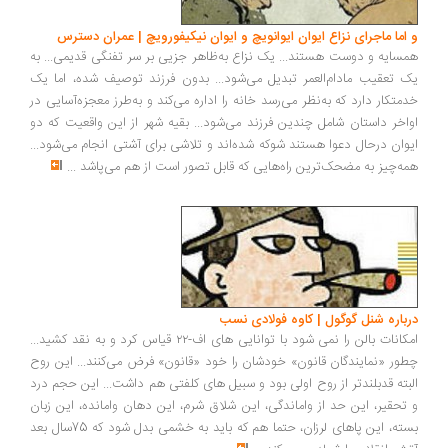
و اما ماجرای نزاع ایوان ایوانویچ و ایوان نیکیفورویچ | عمران دسترس
همسایه و دوست هستند... یک نزاع به‌ظاهر جزیی بر سر تفنگی قدیمی... به
یک تعقیب مادام‌العمر تبدیل می‌شود... بدون فرزند توصیف شده، اما یک
خدمتکار دارد که به‌نظر می‌رسد خانه را اداره می‌کند و به‌طرز معجزه‌آسایی در
اواخر داستان شامل چندین فرزند می‌شود... بقیه شهر از این واقعیت که دو
ایوان درحال دعوا هستند شوکه شده‌اند و تلاشی برای آشتی انجام می‌شود...
همه‌چیز به مضحک‌ترین راه‌هایی که قابل تصور است از هم می‌پاشد
...
درباره شنل گوگول | کاوه فولادی نسب
امکانات بالن را نمی شود با توانایی های اف-۲۲ قیاس کرد و به نقد کشید...
چطور «نمایندگان قانون» خودشان را خود «قانون» فرض می‌کنند... این روح
البته قدبلندتر از روح اولی بود و سبیل های کلفتی هم داشت... این حجم درد
و تحقیر، این حد از واماندگی، این شلاق شرم، این دهان وامانده، این زبان
بسته، این پاهای لرزان، حتما هم که باید به خشمی بدل شود که 75سال بعد