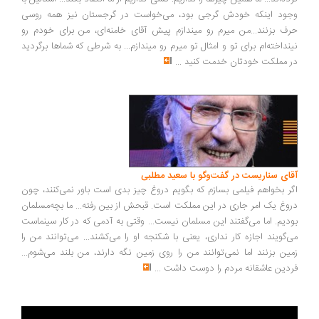
وجود اینکه خودش گرجی بود، می‌خواست در گرجستان نیز همه روسی
حرف بزنند...من میرم رو میندازم پیش آقای خامنه‌ای، من برای خودم رو
نینداخته‌ام برای تو و امثال تو میرم رو میندازم... به شرطی که شماها برگردید
در مملکت خودتان خدمت کنید
...
آقای سناریست در گفت‌وگو با سعید مطلبی
اگر بخواهم فیلمی بسازم که بگویم دروغ چیز بدی است باور نمی‌کنند، چون
دروغ یک امر جاری در این مملکت است. قبحش از بین رفته... ما بچه‌مسلمان
بودیم. اما می‌گفتند این مسلمان نیست... وقتی به آدمی که در کار سینماست
می‌گویند اجازه کار نداری، یعنی با شکنجه او را می‌کشند... می‌توانند من را
زمین بزنند اما نمی‌توانند من را روی زمین نگه دارند، من بلند می‌شوم...
فردین عاشقانه مردم را دوست داشت
...