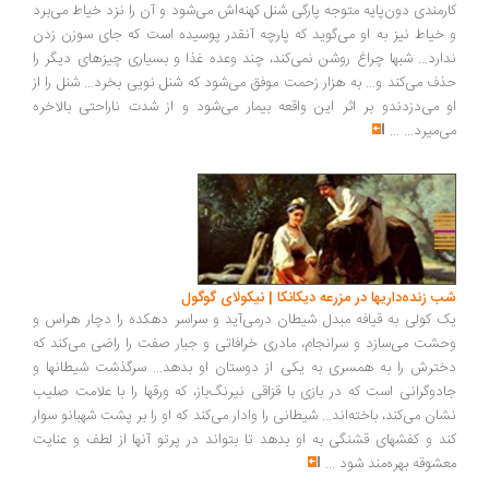
کارمندی دون‌پایه متوجه پارگی شنل کهنه‌اش می‌شود و آن را نزد خیاط می‌برد
و خیاط نیز به او می‌گوید که پارچه آنقدر پوسیده است که جای سوزن زدن
ندارد... شبها چراغ روشن نمی‌کند، چند وعده غذا و بسیاری چیزهای دیگر را
حذف می‌کند و... به هزار زحمت موفق می‌شود که شنل نویی بخرد... شنل را از
او می‌دزدندو بر اثر این واقعه بیمار می‌شود و از شدت ناراحتی بالاخره
می‌میرد...
...
شب زنده‌داریها در مزرعه دیکانکا | نیکولای گوگول
یک کولی به قیافه مبدل شیطان درمی‌آید و سراسر دهکده را دچار هراس و
وحشت می‌سازد و سرانجام، مادری خرافاتی و جبار صفت را راضی می‌کند که
دخترش را به همسری به یکی از دوستان او بدهد... سرگذشت شیطانها و
جادوگرانی است که در بازی با قزاقی نیرنگ‌باز، که ورقها را با علامت صلیب
نشان می‌کند، باخته‌اند... شیطانی را وادار می‌کند که او را بر پشت شهبانو سوار
کند و کفشهای قشنگی به او بدهد تا بتواند در پرتو آنها از لطف و عنایت
معشوقه بهره‌مند شود
...