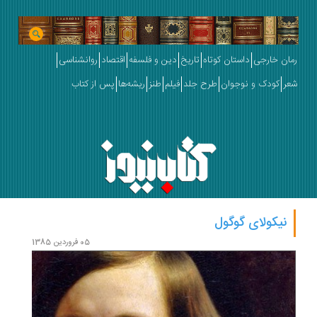
رمان خارجی
داستان کوتاه
تاریخ
دین و فلسفه
اقتصاد
روانشناسی
شعر
کودک و نوجوان
طرح جلد
فیلم
طنز
ریشه‌ها
پس از کتاب
نیکولای گوگول
05 فروردین 1385