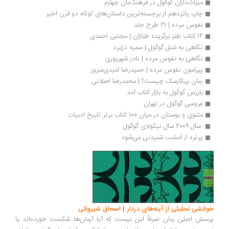
میراث‌داران گوگول در فرهنگ‌بان چهارم 
چاپ پانزدهم از برجسته‌ترین داستان‌های کوتاه دو قرن اخیر
نفوس مرده | 21 طرح جلد
12 کتاب‌ طنز برگزیده طنازان | مجتبی احمدی
نگاهی به شنل گوگول | سمیه دژبرد
نگاهی به نفوس مرده | نادر شهریوری
پیرامون نفوس مرده | حمیدرضا امیدی‌سرور
رمان پیکارسک چیست؟ | محمدرضا اصلانی
بازرس گوگول به بازار کتاب آمد 
عروسی ‌گوگول در تهران
مثنوی و بوستان در میان 100 کتاب برتر تاریخ ادبیات
 سال 2009 سال نیکولای گوگول
پرتره از امشب شنیدنی می‌شود 
خوانشی تحلیلی از آینه‌های دردار | اسحاق شیروانی
پرسش اصلی رمان صرفاً این نیست که آیا آرمان‌ها شکست خورده‌اند یا