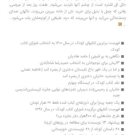
«کل کل اشتر» است از چشم آنها ناپدید می‌شود. هفت روز بعد از عروسی،
وقتی که چمل با بتیل برای خرید نان از خانه بیرون می‌روند، ناگهان صدای
وحشتناکی می‌آید و آنها می‌بینند که دود غلیظی از کوچه‌شان بلند می‌شود...
...
فهرست برترین کتابهای کودک در سال ۱۴۰۰ به انتخاب شورای کتاب 
کودک
نگاهی به پر قیچی | حامد هادیان
13رمان برای نوجوانان به انتخاب حمید‌رضا شاه‌آبادی
و اما در یک ظهر داغ تابستان دختری از بصره آمد | فاطمه نعمتی
با جمشید خانیان دختری از بصره آمد
نقد کتاب کودک در ایستگاه چهارم
خانیان و رحیمی‌زاده درمیان نامزدهای نهایی جایزه کریستین‌اندرسن 
۲۰۲۲
یک جعبه پیتزا برای ذوزنقه‌ی کباب شده فقط ۲۲ هزار تومان
فهرست کتابهای برگزیده شورای کتاب کودک در سال ۱۳۹۷
طرح جلدهایی که 400هزار دلار جایزه برد!
پیشنهاد 13 نویسنده برای مطالعه در روزهای کرونا
۴۸ داستان کوتاه از ۴۸ نویسنده‌ی خوزستانی