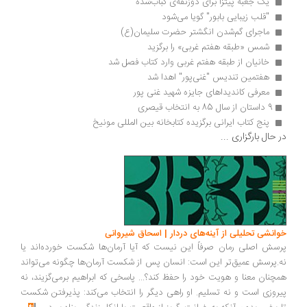
 یک جعبه پیتزا برای ذوزنقه‌ی کباب‌شده 
 "قلب زیبایی بابور" گویا می‌شود 
 ماجرای گم‌شدن انگشتر حضرت سلیمان(ع) 
 شمس «طبقه هفتم غربی» را برگزید 
 خانیان از طبقه‌ هفتم غربی وارد کتاب فصل شد 
 هفتمین تندیس "غنی‌پور" اهدا شد 
 معرفی کاندیداهای جایزه شهید غنی پور 
9 داستان از سال 85 به انتخاب قیصری
 پنج کتاب ایرانی برگزیده کتابخانه بین المللی مونیخ 
در حال بارگزاری ...
خوانشی تحلیلی از آینه‌های دردار | اسحاق شیروانی
پرسش اصلی رمان صرفاً این نیست که آیا آرمان‌ها شکست خورده‌اند یا
نه.پرسش عمیق‌تر این است: انسان پس از شکست آرمان‌ها چگونه می‌تواند
همچنان معنا و هویت خود را حفظ کند؟... پاسخی که ابراهیم برمی‌گزیند، نه
پیروزی است و نه تسلیم. او راهی دیگر را انتخاب می‌کند: پذیرفتن شکست