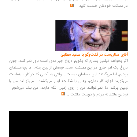
در مملکت خودتان خدمت کنید
...
آقای سناریست در گفت‌وگو با سعید مطلبی
اگر بخواهم فیلمی بسازم که بگویم دروغ چیز بدی است باور نمی‌کنند، چون
دروغ یک امر جاری در این مملکت است. قبحش از بین رفته... ما بچه‌مسلمان
بودیم. اما می‌گفتند این مسلمان نیست... وقتی به آدمی که در کار سینماست
می‌گویند اجازه کار نداری، یعنی با شکنجه او را می‌کشند... می‌توانند من را
زمین بزنند اما نمی‌توانند من را روی زمین نگه دارند، من بلند می‌شوم...
فردین عاشقانه مردم را دوست داشت
...