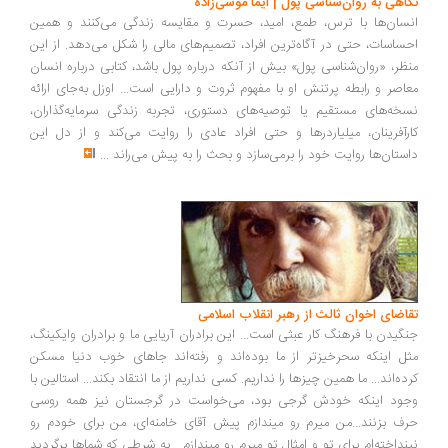
نگاهی به روان‌شناسی پول | ایما موسی‌زاده
انسان‌ها با ترس، طمع، امید، حسرت و مقایسه زندگی می‌کنند و همین
احساسات، حتی در آگاه‌ترین افراد، تصمیم‌های مالی را شکل می‌دهد. از این
منظر، «روان‌شناسی پول» بیش از آنکه درباره پول باشد، کتابی درباره انسان
معاصر و رابطه پرتنش او با مفهوم ثروت و دارایی است... اوزل به‌جای ارائه
نسخه‌های مستقیم یا توصیه‌های دستوری، تجربه زندگی سرمایه‌گذاران،
کارآفرینان، میلیاردرها و حتی افراد عادی را روایت می‌کند و از دل این
داستان‌ها روایت خود را برمی‌سازد و بحث را به پیش می‌راند
...
تقاضای اخوان ثالث از رهبر انقلاب اسلامی
جنگیدن با فرهنگ کار عبثی است... این برادران آریایی ما و برادران وایکینگ،
مثل اینکه سحرخیزتر از ما بوده‌اند و رفته‌اند جاهای خوب دنیا مسکن
کرده‌اند... ما همین چیزها را نداریم. کسی نداریم از ما انتقاد بکند... استالین با
وجود اینکه خودش گرجی بود، می‌خواست در گرجستان نیز همه روسی
حرف بزنند...من میرم رو میندازم پیش آقای خامنه‌ای، من برای خودم رو
نینداخته‌ام برای تو و امثال تو میرم رو میندازم... به شرطی که شماها برگردید