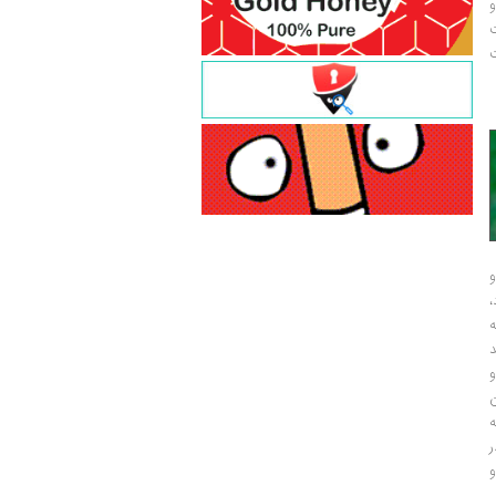
و
ت
ت
و
و
ر