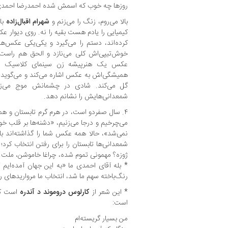
روزها چه خوب که اسمش شده احمدرضا احمدی
بالا می‌روم، زنگ را می‌زنم و
شهرام اقبال‌زاده
با
کیمیایی را یادم هست بقیه را نه. روی دیوار 
کرده‌اند، دستم را می‌گیرد و یکی‌یکی عکس‌ها
خوش‌تیپی‌اش کلی می‌نازد و الحق هم راست م
عکس یک هنرپیشه زن سینمای کلاسیک به س
همیشگی‌اش به عکس اشاره می‌کند و می‌گوید م
گل می‌کند. شادی در چشمانش موج می‌زند،
شمعدانی‌هایش را نشانم دهد.
۴. سال صفردو است، در هرم گرم تابستان و همچ
می‌چرخیم و درجا می‌زنیم، «دشنه‌ها بر قلب خو
نمی‌شد»، حالا همه عکس شما را گذاشته‌اند با
شمعدانی‌ها تابستان را برای رفتن انتخاب کرد
ژوزه؟ مهمونی تموم شده، چراغا خاموشن، ملت 
* بله آقای احمدی ما «به این جهان آمده‌ایم 
رنگ‌باخته سهم ما شد، انتخاب ما مرواریدهای 
* این شعر از
کارلوس دروموند د آندره
است که
است:
من بسیار گریسته‌ام