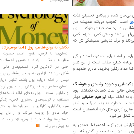
شادی‌هایش
...
رمای بی‌جان شده و بیکاری تحمیلی لذت
دی
است، تعجب می‌کنم همیشه من
 شانس می‌زد مصاحبه‌ای طولانی. این
ی‌ام می‌دهد و حتی کمی اندرزم. کمی
 می‌کند و مرگ‌اندیشی همیشگی‌اش که
نگاهی به روان‌شناسی پول | ایما موسی‌زاده
انسان‌ها با ترس، طمع، امید، حسرت و
 است این بار دی 89، رفته‌ام برای برنامه «برای احمدرضا مداد رنگی
مقایسه زندگی می‌کنند و همین احساسات،
 برنامه خیلی جذاب است از این شعر
حتی در آگاه‌ترین افراد، تصمیم‌های مالی ر
رضا مداد رنگی بخرید، مادرم خندید و
شکل می‌دهد. از این منظر، «روان‌شناسی پول
بیش از آنکه درباره پول باشد، کتابی دربار
از
کیمیایی
و
داوود رشیدی
و
هوشنگ
انسان معاصر و رابطه پرتنش او با مفهوم ثرو
دش خالی است کسالت نگذاشته بود
و دارایی است... اوزل به‌جای ارائه نسخه‌ها
د و به لطف فیلم
ابراهیم حقیقی
دیگر
مستقیم یا توصیه‌های دستوری، تجربه زندگی
ندند، خاطره تعریف می‌کند و شعر
سرمایه‌گذاران، کارآفرینان، میلیاردرها و حت
 کار هنری کردن مثل کوه آتشفشان است
افراد عادی را روایت می‌کند و از دل این
د شکل می‌گیرد.
داستان‌ها روایت خود را برمی‌سازد و بحث ر
تهیه گزارش برای تولد احمدرضا احمدی به
به پیش می‌راند
...
ن ماندلا و بعد خیابان گیتی که این