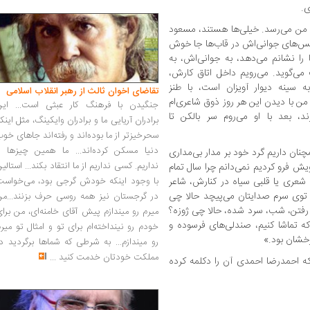
.
 من می‌رسد. خیلی‌ها هستند، مسعود
عکس‌های جوانی‌اش در قاب‌ها جا خوش
 را نشانم می‌دهد، به جوانی‌اش، به
ی‌گوید. می‌رویم داخل اتاق کارش،
ینه دیوار آویزان است، با طنز
تقاضای اخوان ثالث از رهبر انقلاب اسلامی
ن با دیدن این هر روز ذوق شاعری‌ام
جنگیدن با فرهنگ کار عبثی است... این
 بعد با او می‌روم سر بالکن تا
برادران آریایی ما و برادران وایکینگ، مثل اینک
سحرخیزتر از ما بوده‌اند و رفته‌اند جاهای خو
دنیا مسکن کرده‌اند... ما همین چیزها را
نان داریم گرد خود بر مدار بی‌مداری
نداریم. کسی نداریم از ما انتقاد بکند... استالی
یش فرو کردیم نمی‌دانم چرا سال تمام
 شعری یا قلبی سیاه در کنارش، شاعر
با وجود اینکه خودش گرجی بود، می‌خواست
؛ توی سرم صدایتان می‌پیچد حالا چی
در گرجستان نیز همه روسی حرف بزنند...من
رفتن، شب، سرد شده، حالا چی ژوزه؟
میرم رو میندازم پیش آقای خامنه‌ای، من برا
که تماشا کنیم، صندلی‌های فرسوده و
خودم رو نینداخته‌ام برای تو و امثال تو میر
رخشان بود.»
رو میندازم... به شرطی که شماها برگردید د
مملکت خودتان خدمت کنید
...
 احمدرضا احمدی آن را دکلمه کرده