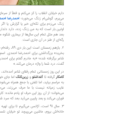
دارم خیابان انقلاب را کز می‌کنم و فعلاً از س
می‌برم، گوشی‌ام زنگ می‌خورد؛
احمدرضا احم
زنگ می‌زدم برای تکه‌ای خبر یا گزارش یا اگر
اولین بار است که به من زنگ زده، دارد دلدار
بعد هم مثل تمام این سال‌ها از بیماری شکوه
رگه‌ای از طنز در آن جاری است.
۲. بازهم زمستان
بخرید» بزرگداشتی برای احمدرضا احمدی. اسم
شاعر برگرفته شده؛ «به مادرم گفتم برای احمد
گفت، درد شما را واژه درمان می‌کند.»
در این روز زمستانی تمام رفقای شاعر آمده‌اند، 
کامکار
گرفته تا
آغداشلو
و
زرین‌کلک
اما جای خو
به مراسم بیاید، اما تلفنی با جمع همراه می‌شو
غایب زمیانه نیست با ما حرف می‌زند، می‌خ
می‌خواند؛ از آن روز این حرف او یادم مانده:
فوران می‌کند و بعد پایین می‌آید بعد که سرد ش
۳. سال 91 است، آژانس می‌گیرم تا برای 
خانه‌اش بروم، ماشین می‌پیچد تو خیابان نلسو