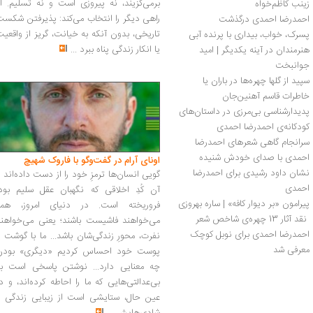
برمی‌گزیند، نه پیروزی است و نه تسلیم. ا
زینب کاظم‌خواه
راهی دیگر را انتخاب می‌کند: پذیرفتن شکس
احمدرضا احمدی درگذشت
تاریخی، بدون آنکه به خیانت، گریز از واقعی
پسرک، خواب، بیداری با پرنده آبی
یا انکار زندگی پناه ببرد
...
هنرمندان در آینه یکدیگر | امید 
جوانبخت
سپید از گلها چهره‌ها در باران یا 
خاطرات قاسم آهنین‌جان 
پدیدارشناسی بی‌‏مرزی در داستان‏‌های 
کودکانه‌ی احمدرضا احمدی
سرانجام گاهی شعرهای احمدرضا 
احمدی با صدای خودش شنیده 
اونای آرام در گفت‌وگو با فاروک شهیچ‭
می‌شود
نشان داود رشیدی برای احمدرضا 
گویی انسان‌ها ترمزِ خود را از دست داده‌اند 
احمدی
آن کُدِ اخلاقی که نگهبان عقل سلیم بود،
پیرامون «بر دیوار کافه» | ساره بهروزی
فروریخته است. در دنیای امروز، همه
 نقد آثار 13 چهره‌ی شاخص شعر 
می‌خواهند فاشیست باشند؛ یعنی می‌خواهند
احمدرضا احمدی برای نوبل کوچک 
نفرت، محورِ زندگی‌شان باشد... ما با گوشت 
معرفی شد
پوست خود احساس کردیم «دیگری» بودن
چه معنایی دارد... نوشتن پاسخی است به
بی‌عدالتی‌هایی که ما را احاطه کرده‌اند، و د
عین حال، ستایشی است از زیبایی زندگی و