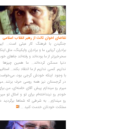
تقاضای اخوان ثالث از رهبر انقلاب اسلامی
جنگیدن با فرهنگ کار عبثی است... این
برادران آریایی ما و برادران وایکینگ، مثل اینک
سحرخیزتر از ما بوده‌اند و رفته‌اند جاهای خو
دنیا مسکن کرده‌اند... ما همین چیزها را
نداریم. کسی نداریم از ما انتقاد بکند... استالی
با وجود اینکه خودش گرجی بود، می‌خواست
در گرجستان نیز همه روسی حرف بزنند...من
میرم رو میندازم پیش آقای خامنه‌ای، من برا
خودم رو نینداخته‌ام برای تو و امثال تو میر
رو میندازم... به شرطی که شماها برگردید د
مملکت خودتان خدمت کنید
...