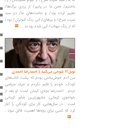
که ما/ سبد سیب سرخ/ و کبوتر سفیدمان/ را/
باختیم/ لحن ما در پاییز/ از زردی برگ‌ها/
تغییر کرده بود/ و حاجت‌های ما/ دو سبد
سیب سرخ/ و پرهای/ آبی رنگ کبوتران/ بود/
که از رنگ مهتاب/ آبی شده بودند.
...
نوبل؟! شوخی می‌کنید | احمدرضا احمدی
من آدم خوش‌بختی بودم که پشت کتاب‌های
کودک، خودم را قایم نکردم و حرف سیاسی
نزدم... احمدرضا بچه‌ی کرمان است؛ او بعد از
خواجوی کرمانی، مشهورترین شاعر کرمانی
است... در سال‌هایی، کار برای کودکان را آغاز
کرد که کسی برای بچه‌ها اهمیت قائل نبود...
...