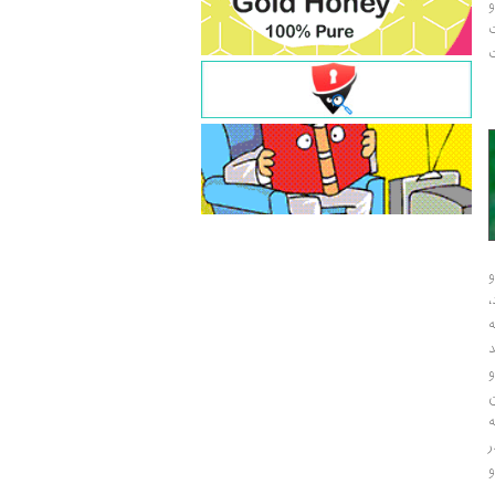
و
ت
ت
و
و
ر