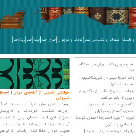
و فلسفه
اقتصاد
روانشناسی
شعر
کودک و نوجوان
طرح جلد
فیلم
طنز
ریشه‌ها
نقد و بررسی کتاب تهران در ایستگاه 
76
واقعا «مروا نبیلی» را نمی‌شناختیم؟! | 
نقد یک گفت‌وگو 
پنجاه سال تاریخ نقاشی از نگاه بهرام 
خوانشی تحلیلی از آینه‌های دردار | اسحاق
دبیری که باید می‌گفتم
شیروانی
پرسش اصلی رمان صرفاً این نیست که آیا
نگاه نوی جدید به یاد احمدرضا 
آرمان‌ها شکست خورده‌اند یا نه.پرسش
احمدی، گلستان و دیگران
عمیق‌تر این است: انسان پس از شکست
تجربه 21 ویژه احمدرضا احمدی، کوندرا، 
آرمان‌ها چگونه می‌تواند همچنان معنا و
ر اعتمادی و دیگران
هویت خود را حفظ کند؟... پاسخی که ابراهی
برای احمدرضا مداد رنگی بخرید | 