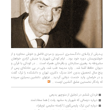
پـدرش از وکـلای دادگـستـری تـبـریز، و مردی فاضل و خوش محاوره و از
خوشنویسان دوره خود بود... ایام کودکی شهریار با جنبش آزادی خواهان
مشروطه به رهبری ستارخان و باقرخان همراه است. .. در کودکی با قرآن و
دیوان حافظ آشنا شد... وارد مدرسه طب شد، ولی در پی حادثه‌ای پس از
پنج سال تحصیل، بدون اخذ مدرک دکتری، تهران و دانشکده را ترک گفت
و در خراسان وارد خدمت دولتی گردید... غزلهای دلنشین بسیاری سروده
که یادگار نخستین عشق آتشین اوست
...
فردان ششم در تجلیل از منوچهر بدیعی
درباره دوسالی که شهریار به مشهد رفت | هما سعادتمند
درباره این ترک پارسی‌گوی | آراسته سلیمی توپقراء