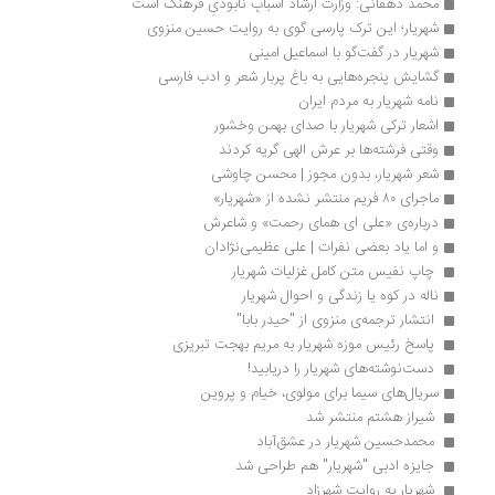
محمد دهقانی: وزارت ارشاد اسبابِ نابودیِ فرهنگ است
شهریار؛ این ترک پارسی گوی به روایت حسین منزوی
شهریار در گفت‌گو با اسماعیل امینی
گشایش پنجره‌هایی به باغ پربار شعر و ادب فارسی
نامه شهریار به مردم ایران
اشعار ترکی شهریار با صدای بهمن وخشور
وقتی فرشته‌ها بر عرش الهی گریه کردند
شعر شهریار، بدون مجوز | محسن چاوشی
ماجرای ۸۰ فریم منتشر نشده از «شهریار»
درباره‌ی «علی ای همای رحمت» و شاعرش
و اما یاد بعضی نفرات | علی عظیمی‌نژادان
 چاپ نفیس متن کامل غزلیات شهریار 
ناله در کوه یا زندگی و احوال شهریار 
 انتشار ترجمه‌ی منزوی از "حیدر بابا" 
 پاسخ رئیس موزه شهریار به مریم بهجت تبریزی 
 دست‌نوشته‌های شهریار را دریابید! 
سریال‌های سیما برای مولوی، خیام و پروین 
 شیراز هشتم منتشر شد 
 محمدحسین شهریار در عشق‌آباد 
 جایزه ادبی "شهریار" هم طراحی شد 
 شهریار به روایت شهرزاد