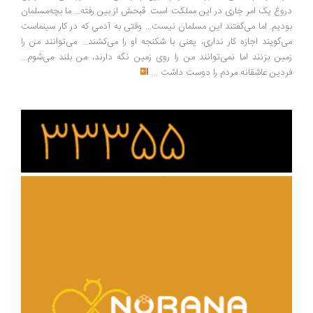
دروغ یک امر جاری در این مملکت است. قبحش از بین رفته... ما بچه‌مسلمان
بودیم. اما می‌گفتند این مسلمان نیست... وقتی به آدمی که در کار سینماست
می‌گویند اجازه کار نداری، یعنی با شکنجه او را می‌کشند... می‌توانند من را
زمین بزنند اما نمی‌توانند من را روی زمین نگه دارند، من بلند می‌شوم...
فردین عاشقانه مردم را دوست داشت
...