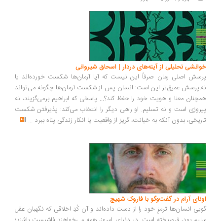
خوانشی تحلیلی از آینه‌های دردار | اسحاق شیروانی
پرسش اصلی رمان صرفاً این نیست که آیا آرمان‌ها شکست خورده‌اند یا
نه.پرسش عمیق‌تر این است: انسان پس از شکست آرمان‌ها چگونه می‌تواند
همچنان معنا و هویت خود را حفظ کند؟... پاسخی که ابراهیم برمی‌گزیند، نه
پیروزی است و نه تسلیم. او راهی دیگر را انتخاب می‌کند: پذیرفتن شکست
تاریخی، بدون آنکه به خیانت، گریز از واقعیت یا انکار زندگی پناه ببرد
...
اونای آرام در گفت‌وگو با فاروک شهیچ‭
گویی انسان‌ها ترمزِ خود را از دست داده‌اند و آن کُدِ اخلاقی که نگهبان عقل
سلیم بود، فروریخته است. در دنیای امروز، همه می‌خواهند فاشیست باشند؛