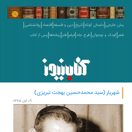
رمان خارجی
داستان کوتاه
تاریخ
دین و فلسفه
اقتصاد
روانشناسی
شعر
کودک و نوجوان
طرح جلد
فیلم
طنز
ریشه‌ها
پس از کتاب
شهریار (سید محمدحسین بهجت تبریزی)
09 آبان 1385