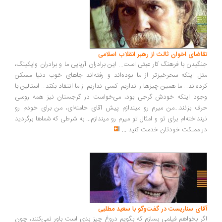
تقاضای اخوان ثالث از رهبر انقلاب اسلامی
جنگیدن با فرهنگ کار عبثی است... این برادران آریایی ما و برادران وایکینگ،
مثل اینکه سحرخیزتر از ما بوده‌اند و رفته‌اند جاهای خوب دنیا مسکن
کرده‌اند... ما همین چیزها را نداریم. کسی نداریم از ما انتقاد بکند... استالین با
وجود اینکه خودش گرجی بود، می‌خواست در گرجستان نیز همه روسی
حرف بزنند...من میرم رو میندازم پیش آقای خامنه‌ای، من برای خودم رو
نینداخته‌ام برای تو و امثال تو میرم رو میندازم... به شرطی که شماها برگردید
در مملکت خودتان خدمت کنید
...
آقای سناریست در گفت‌وگو با سعید مطلبی
اگر بخواهم فیلمی بسازم که بگویم دروغ چیز بدی است باور نمی‌کنند، چون