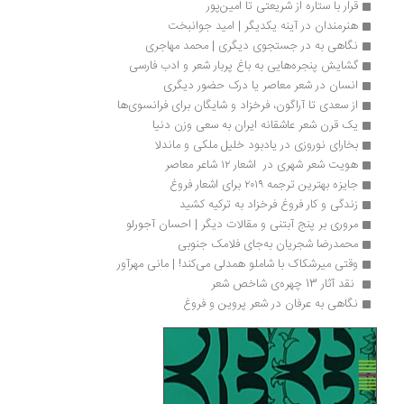
قرار با ستاره از شریعتی تا امین‌پور
هنرمندان در آینه یکدیگر | امید جوانبخت
نگاهی به در جستجوی دیگری | محمد مهاجری
گشایش پنجره‌هایی به باغ پربار شعر و ادب فارسی
انسان در شعر معاصر یا درک حضور دیگری
از سعدی تا آراگون، فرخزاد و شایگان برای فرانسوی‌ها
یک قرن شعر عاشقانه‌ ایران به سعی وزن دنیا
بخارای نوروزی در یادبود خلیل ملکی و ماندلا
هویت شعر شهری در  اشعار ۱۲ شاعر معاصر
جایزه بهترین ترجمه ۲۰۱۹ برای اشعار فروغ
زندگی و کار فروغ فرخزاد به ترکیه کشید
مروری بر پنج آبتنی و مقالات دیگر | احسان آجورلو
محمدرضا شجریان به‌جای فلامک جنوبی
وقتی میرشکاک با شاملو همدلی می‌کند! | مانی مهرآور
 نقد آثار 13 چهره‌ی شاخص شعر 
نگاهی به عرفان در شعر پروین و فروغ 