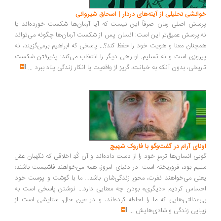
خوانشی تحلیلی از آینه‌های دردار | اسحاق شیروانی
پرسش اصلی رمان صرفاً این نیست که آیا آرمان‌ها شکست خورده‌اند یا
نه.پرسش عمیق‌تر این است: انسان پس از شکست آرمان‌ها چگونه می‌تواند
همچنان معنا و هویت خود را حفظ کند؟... پاسخی که ابراهیم برمی‌گزیند، نه
پیروزی است و نه تسلیم. او راهی دیگر را انتخاب می‌کند: پذیرفتن شکست
تاریخی، بدون آنکه به خیانت، گریز از واقعیت یا انکار زندگی پناه ببرد
...
اونای آرام در گفت‌وگو با فاروک شهیچ‭
گویی انسان‌ها ترمزِ خود را از دست داده‌اند و آن کُدِ اخلاقی که نگهبان عقل
سلیم بود، فروریخته است. در دنیای امروز، همه می‌خواهند فاشیست باشند؛
یعنی می‌خواهند نفرت، محورِ زندگی‌شان باشد... ما با گوشت و پوست خود
احساس کردیم «دیگری» بودن چه معنایی دارد... نوشتن پاسخی است به
بی‌عدالتی‌هایی که ما را احاطه کرده‌اند، و در عین حال، ستایشی است از
زیبایی زندگی و شادی‌هایش
...