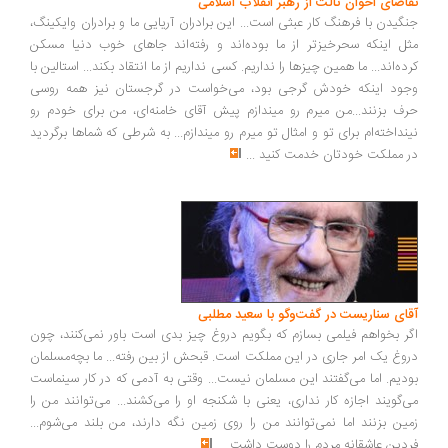
تقاضای اخوان ثالث از رهبر انقلاب اسلامی
جنگیدن با فرهنگ کار عبثی است... این برادران آریایی ما و برادران وایکینگ،
مثل اینکه سحرخیزتر از ما بوده‌اند و رفته‌اند جاهای خوب دنیا مسکن
کرده‌اند... ما همین چیزها را نداریم. کسی نداریم از ما انتقاد بکند... استالین با
وجود اینکه خودش گرجی بود، می‌خواست در گرجستان نیز همه روسی
حرف بزنند...من میرم رو میندازم پیش آقای خامنه‌ای، من برای خودم رو
نینداخته‌ام برای تو و امثال تو میرم رو میندازم... به شرطی که شماها برگردید
در مملکت خودتان خدمت کنید
...
آقای سناریست در گفت‌وگو با سعید مطلبی
اگر بخواهم فیلمی بسازم که بگویم دروغ چیز بدی است باور نمی‌کنند، چون
دروغ یک امر جاری در این مملکت است. قبحش از بین رفته... ما بچه‌مسلمان
بودیم. اما می‌گفتند این مسلمان نیست... وقتی به آدمی که در کار سینماست
می‌گویند اجازه کار نداری، یعنی با شکنجه او را می‌کشند... می‌توانند من را
زمین بزنند اما نمی‌توانند من را روی زمین نگه دارند، من بلند می‌شوم...
فردین عاشقانه مردم را دوست داشت
...