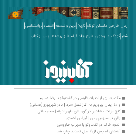
رمان خارجی
داستان کوتاه
تاریخ
دین و فلسفه
اقتصاد
روانشناسی
شعر
کودک و نوجوان
طرح جلد
فیلم
طنز
ریشه‌ها
پس از کتاب
مکتب‌سازی از ادبیات فارسی در گفت‌وگو با رضا صمیم
و اما ایمان بیاوریم به آغاز فصل سرد | نادر شهریوری(صدقی)
کنج عزلت مشاهیر در گورستان ظهیرالدوله | سحر بیاتی
زنانِ بی‌سرزمینِ من | آریامن احمدی
اندوه خاک در گفت‌وگو با سهراب طاووسی 
آیه‌های آه پس از 19 سال تجدید چاپ شد