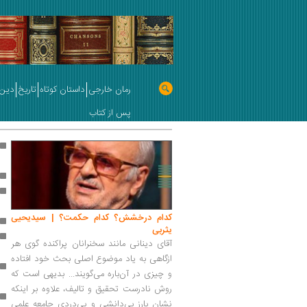
رمان خارجی
داستان کوتاه
تاریخ
دین 
پس از کتاب
کدام درخشش؟ کدام حکمت؟ | سیدیحیی
یثربی
آقای دینانی مانند سخنرانان پراکنده گوی هر
ازگاهی به یاد ‏موضوع اصلی بحث خود افتاده
‏و چیزی در آن‌باره می‌گویند... بدیهی است که
روش ‏نادرست تحقیق و تالیف، علاوه بر اینکه
نشان بارز بی‌دانشی و بی‌دردی جامعه علمی