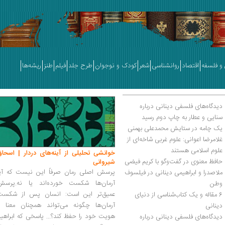
و فلسفه
اقتصاد
روانشناسی
شعر
کودک و نوجوان
طرح جلد
فیلم
طنز
ریشه‌ها
دیدگاه‌های فلسفی دینانی درباره 
سنایی و عطار به چاپ دوم رسید
یک چامه در ستایش محمدعلی بهمنی
غلامرضا اعوانی: علوم غربی شاخه‌ای از 
علوم اسلامی هستند
خوانشی تحلیلی از آینه‌های دردار | اسحاق
حافظ معنوی در گفت‌وگو با کریم فیضی
شیروانی
پرسش اصلی رمان صرفاً این نیست که آیا
ملاصدرا و ابراهیمی دینانی در فیلسوف 
آرمان‌ها شکست خورده‌اند یا نه.پرسش
وطن
عمیق‌تر این است: انسان پس از شکست
6 مقاله و یک کتاب‌شناسی از دنیای 
آرمان‌ها چگونه می‌تواند همچنان معنا و
دینانی‌ 
هویت خود را حفظ کند؟... پاسخی که ابراهی
دیدگاه‌های فلسفی دینانی درباره 