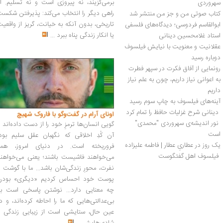
برمی‌گزیند، نه پیروزی است و نه تسلیم. ا
سهروردی
راهی دیگر را انتخاب می‌کند: پذیرفتن شکس
کتاب صوتی من و جز من منتشر شد
تاریخی، بدون آنکه به خیانت، گریز از واقعی
ابوالقاسم فردوسی؛ دیدگاه‌های فلسفی 
یا انکار زندگی پناه ببرد
...
استاد غلامحسین دینانی
عقلانیت و معنویت با نیایش فیلسوف 
دوباره رسید
رونمایی از آفاق فکرت در سپهر فطرت
به اعوانی نیاز داریم، چون به علم نیاز 
داریم
آینه‌های فیلسوف به چاپ سوم رسید
 دینانی شرح غزلیات حافظ را تمام کرد 
اونای آرام در گفت‌وگو با فاروک شهیچ‭
 نور اندیشه‌ی سهروردی "محمدی" 
گویی انسان‌ها ترمزِ خود را از دست داده‌اند 
است 
آن کُدِ اخلاقی که نگهبان عقل سلیم بود،
یک روز در عطاریِ عطار | فاطمه علیزاده
فروریخته است. در دنیای امروز، همه
 فیلسوف اهل گفتگوست 
می‌خواهند فاشیست باشند؛ یعنی می‌خواهند
نفرت، محورِ زندگی‌شان باشد... ما با گوشت 
پوست خود احساس کردیم «دیگری» بودن
چه معنایی دارد... نوشتن پاسخی است به
بی‌عدالتی‌هایی که ما را احاطه کرده‌اند، و د
عین حال، ستایشی است از زیبایی زندگی و