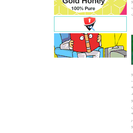
و
ت
ت
و
و
ر