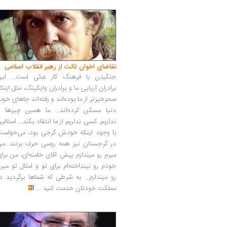
تقاضای اخوان ثالث از رهبر انقلاب اسلامی
جنگیدن با فرهنگ کار عبثی است... این
برادران آریایی ما و برادران وایکینگ، مثل اینک
سحرخیزتر از ما بوده‌اند و رفته‌اند جاهای خو
دنیا مسکن کرده‌اند... ما همین چیزها را
نداریم. کسی نداریم از ما انتقاد بکند... استالی
با وجود اینکه خودش گرجی بود، می‌خواست
در گرجستان نیز همه روسی حرف بزنند...من
میرم رو میندازم پیش آقای خامنه‌ای، من برا
خودم رو نینداخته‌ام برای تو و امثال تو میر
رو میندازم... به شرطی که شماها برگردید د
مملکت خودتان خدمت کنید
...