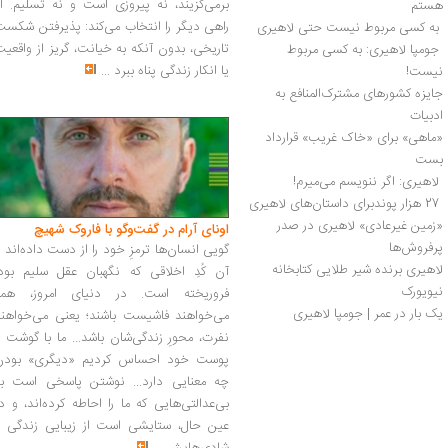
برمی‌گزیند، نه پیروزی است و نه تسلیم. ا
هستم
راهی دیگر را انتخاب می‌کند: پذیرفتن شکس
 به کسی مربوط نیست حتی لاهیری 
تاریخی، بدون آنکه به خیانت، گریز از واقعی
 جومپا لاهیری: به کسی مربوط 
یا انکار زندگی پناه ببرد
...
نیست! 
جایزه کشورهای مشترک‌المنافع به 
ادبیات
«ماهی» برای «خاک غریب» قرارداد 
بست 
 لاهیری: اگر ننویسم می‌میرم! 
 27 هزار پوندبرای داستان‌های لاهیری
«زمین غیرعادی» لاهیری در صدر 
اونای آرام در گفت‌وگو با فاروک شهیچ‭
پرفروش‌ها 
گویی انسان‌ها ترمزِ خود را از دست داده‌اند 
لاهیری برنده شیر طلایی کتابخانه 
آن کُدِ اخلاقی که نگهبان عقل سلیم بود،
نیویورک
فروریخته است. در دنیای امروز، همه
یک بار در عمر | جومپا لاهیری
می‌خواهند فاشیست باشند؛ یعنی می‌خواهند
نفرت، محورِ زندگی‌شان باشد... ما با گوشت 
پوست خود احساس کردیم «دیگری» بودن
چه معنایی دارد... نوشتن پاسخی است به
بی‌عدالتی‌هایی که ما را احاطه کرده‌اند، و د
عین حال، ستایشی است از زیبایی زندگی و