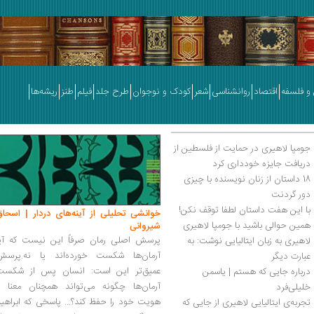
و فلسفه
اقتصاد
روانشناسی
شعر
کودک و نوجوان
طرح جلد
فیلم
طنز
ریشه‌ها
جومپا لاهیری در حمایت از فلسطین از 
دریافت جایزه خودداری کرد
18 داستان از زنان نویسنده با چیزی 
دور گردنت
با این هفت داستان لطفا توقف نکن!
خوانشی تحلیلی از آینه‌های دردار | اسحاق
همین حوالی باشید با جومپا لاهیری
شیروانی
پرسش اصلی رمان صرفاً این نیست که آیا
لاهیری به زبان ایتالیایی نوشت: به 
آرمان‌ها شکست خورده‌اند یا نه.پرسش
عبارت دیگر
عمیق‌تر این است: انسان پس از شکست
درباره جایی که هستم | یاسمن 
آرمان‌ها چگونه می‌تواند همچنان معنا و
خلیلی‌فرد
هویت خود را حفظ کند؟... پاسخی که ابراهی
تجربه‌ی ایتالیایی لاهیری از جایی که 