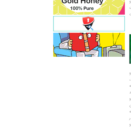
و
ت
ت
و
و
ر