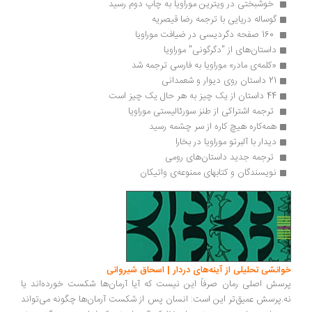
 خوشبختی در ویترین موراویا به چاپ دوم رسید 
گوساله دریایی با ترجمه رضا قیصریه 
 160 صفحه دگردیسی در ضیافت موراویا 
داستان‌های از "دگرگونی" موراویا 
«کلمه‌ی مادر» موراویا به فارسی ترجمه شد
21 داستان روی دیوار و شعمدانی
44 داستان از یک چیز به هر حال یک چیز است 
 ترجمه‌ اشتراکی از طنز سورئالیستی موراویا 
همه‌کاره‌ هیچ کاره از سر چشمه رسید
دیدار با آلبرتو موراویا در بخارا 
 ترجمه جدید داستان‌های رومی
نویسندگان و کتابهای ممنوعه‌ی واتیکان 
خوانشی تحلیلی از آینه‌های دردار | اسحاق شیروانی
پرسش اصلی رمان صرفاً این نیست که آیا آرمان‌ها شکست خورده‌اند یا
نه.پرسش عمیق‌تر این است: انسان پس از شکست آرمان‌ها چگونه می‌تواند