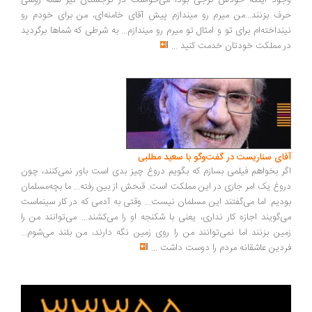
وجود اینکه خودش گرجی بود، می‌خواست در گرجستان نیز همه روسی
حرف بزنند...من میرم رو میندازم پیش آقای خامنه‌ای، من برای خودم رو
نینداخته‌ام برای تو و امثال تو میرم رو میندازم... به شرطی که شماها برگردید
در مملکت خودتان خدمت کنید
...
آقای سناریست در گفت‌وگو با سعید مطلبی
اگر بخواهم فیلمی بسازم که بگویم دروغ چیز بدی است باور نمی‌کنند، چون
دروغ یک امر جاری در این مملکت است. قبحش از بین رفته... ما بچه‌مسلمان
بودیم. اما می‌گفتند این مسلمان نیست... وقتی به آدمی که در کار سینماست
می‌گویند اجازه کار نداری، یعنی با شکنجه او را می‌کشند... می‌توانند من را
زمین بزنند اما نمی‌توانند من را روی زمین نگه دارند، من بلند می‌شوم...
فردین عاشقانه مردم را دوست داشت
...