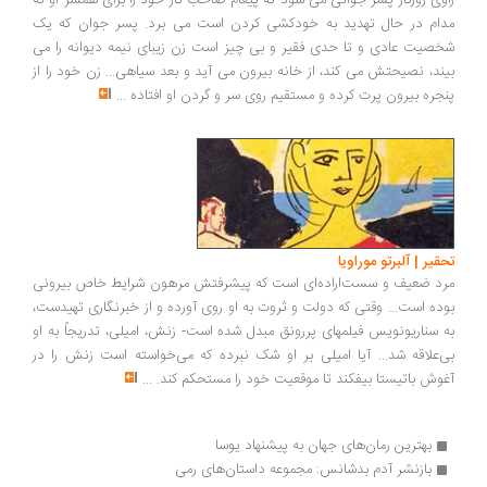
راوى روزگار پسر جوانى مى شود که پیغام صاحب کار خود را براى همسر او که
مدام در حال تهدید به خودکشى کردن است مى برد. پسر جوان که یک
شخصیت عادى و تا حدى فقیر و بى چیز است زن زیباى نیمه دیوانه را مى
بیند، نصیحتش مى کند، از خانه بیرون مى آید و بعد سیاهى... زن خود را از
پنجره بیرون پرت کرده و مستقیم روى سر و گردن او افتاده
...
تحقیر | آلبرتو موراویا
‌مرد ضعیف و سست‌اراده‌ای است که پیشرفتش مرهون شرایط خاص بیرونی
بوده است... وقتی که دولت و ثروت به او روی آورده و از خبرنگاری تهیدست،
به سناریو‌‌نویس فیلمهای پررونق مبدل شده است- زنش،‌ امیلی، ‌تدریجاً به او
بی‌علاقه شد... آیا امیلی بر او شک نبرده که می‌خواسته است زنش را در
آغوش باتیستا بیفکند تا موقعیت خود را مستحکم کند.
...
بهترین رمان‌های جهان به پیشنهاد یوسا
بازنشر آدم بدشانس: مجموعه داستان‌های رمی