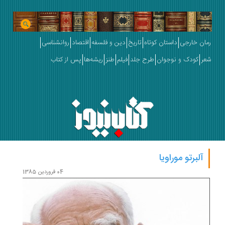
رمان خارجی
داستان کوتاه
تاریخ
دین و فلسفه
اقتصاد
روانشناسی
شعر
کودک و نوجوان
طرح جلد
فیلم
طنز
ریشه‌ها
پس از کتاب
آلبرتو موراویا
04 فروردین 1385