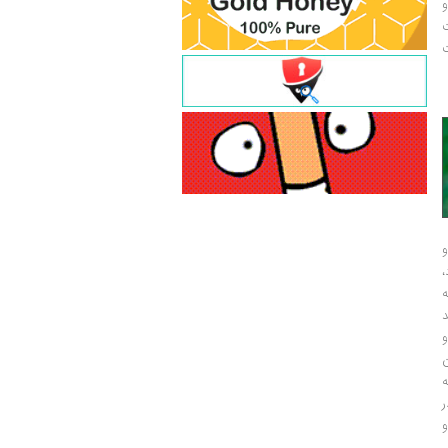
و
ت
ت
و
و
ر