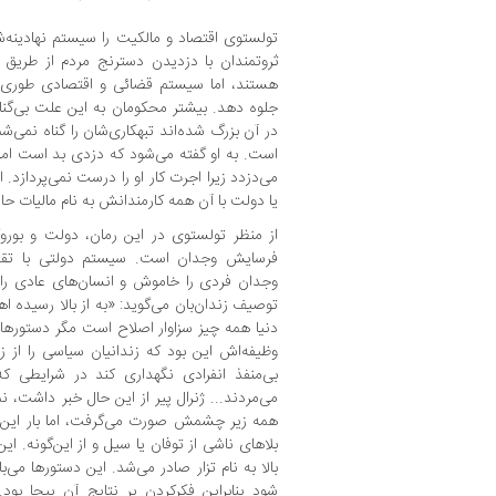
تولستوی اقتصاد و مالکیت را سیستم نهادینه‌ش
ثروتمندان با دزدیدن دسترنج مردم از طریق 
هستند، اما سیستم قضائی و اقتصادی طوری ط
جلوه دهد. بیشتر محکومان به این علت بی‌گن
در آن بزرگ شده‌اند تبهکاری‌شان را گناه نمی‌شم
است. به او گفته می‌شود که دزدی بد است اما 
می‌دزدد زیرا اجرت کار او را درست نمی‌پردازد.
یا دولت با آن همه کارمندانش به نام مالیات حاصل ک
از منظر تولستوی در این رمان، دولت و ب
فرسایش وجدان است. سیستم دولتی با تقس
وجدان فردی را خاموش و انسان‌های عادی را ب
توصیف زندان‌بان می‌گوید: «به از بالا رسیده ا
دنیا همه‌ چیز سزاوار اصلاح است مگر دستورهای
وظیفه‌اش این بود که زندانیان سیاسی را از 
می‌مردند... ژنرال پیر از این حال خبر داشت، نم
همه زیر چشمش صورت می‌گرفت، اما بار این ح
بلاهای ناشی از توفان یا سیل و از این‌گونه. ا
بالا به نام تزار صادر می‌شد. این دستورها می
شود بنابراین فکر‌کردن بر نتایج آن بیجا بود