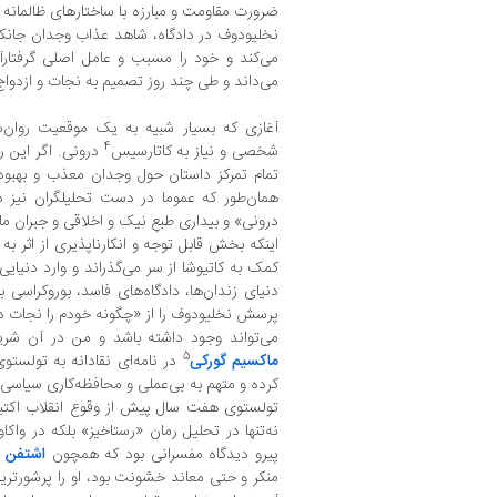
ضرورت مقاومت و مبارزه با ساختارهای ظالمانه ا
نخلیودوف در دادگاه، شاهد عذاب وجدان جانک
می‌کند و خود را مسبب و عامل اصلی گرفتار‌
می‌داند و طی چند روز تصمیم به نجات و ازدواج ب
آغازی که بسیار شبیه به یک موقعیت روان‌
4
شخصی و نیاز به کاتارسیس
درونی. اگر این ر
تمام تمرکز داستان حول وجدان معذب و بهبود
همان‌طور که عموما در دست تحلیلگران نیز در
درونی» و بیداری طبعِ نیک و اخلاقی و جبران ما
اینکه بخش قابل توجه و انکارناپذیری از اثر به
کمک به کاتیوشا از سر می‌گذراند و وارد دنیایی 
دنیای زندان‌ها، دادگاه‌های فاسد، بوروکراسی
پرسش نخلیودوف را از «چگونه خودم را نجات 
می‌تواند وجود داشته باشد و من در آن شریک
5
ماکسیم گورکی
در نامه‌ای نقادانه به تولستوی
نه‌تنها در تحلیل رمان «رستاخیز» بلکه در وا
پیرو دیدگاه مفسرانی بود که همچون
اشتفن 
منکر و حتی معاند خشونت بود، او را پرشورتر