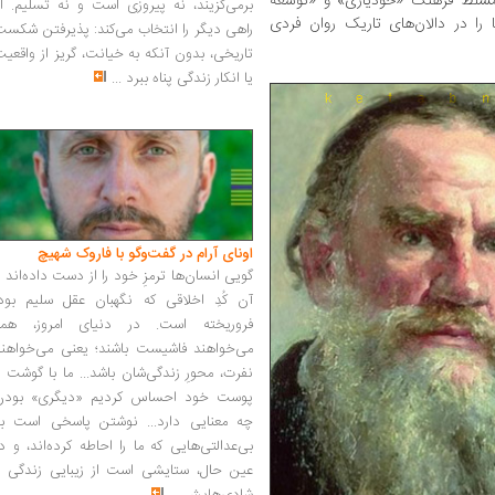
ن مسلط فرهنگ «خودیاری» و «توسعه
برمی‌گزیند، نه پیروزی است و نه تسلیم. ا
 را در دالان‌های تاریک روان فردی
راهی دیگر را انتخاب می‌کند: پذیرفتن شکس
تاریخی، بدون آنکه به خیانت، گریز از واقعی
یا انکار زندگی پناه ببرد
...
اونای آرام در گفت‌وگو با فاروک شهیچ‭
گویی انسان‌ها ترمزِ خود را از دست داده‌اند 
آن کُدِ اخلاقی که نگهبان عقل سلیم بود،
فروریخته است. در دنیای امروز، همه
می‌خواهند فاشیست باشند؛ یعنی می‌خواهند
نفرت، محورِ زندگی‌شان باشد... ما با گوشت 
پوست خود احساس کردیم «دیگری» بودن
چه معنایی دارد... نوشتن پاسخی است به
بی‌عدالتی‌هایی که ما را احاطه کرده‌اند، و د
عین حال، ستایشی است از زیبایی زندگی و