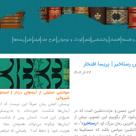
و فلسفه
اقتصاد
روانشناسی
شعر
کودک و نوجوان
طرح جلد
فیلم
طنز
ریشه‌ها
رستاخیز | پریسا افتخار
23 آذر 1404
خوانشی تحلیلی از آینه‌های دردار | اسحاق
شیروانی
پرسش اصلی رمان صرفاً این نیست که آیا
 ادبی مسن و عزلت‌نشین است که در
آرمان‌ها شکست خورده‌اند یا نه.پرسش
د اگر بگوییم این تصویر، بیش از
عمیق‌تر این است: انسان پس از شکست
1
 آخرین رمان بزرگ او، «
رستاخیز
»
، نه
آرمان‌ها چگونه می‌تواند همچنان معنا و
تشین سیاسی باشد که مستقیما به
هویت خود را حفظ کند؟... پاسخی که ابراهی