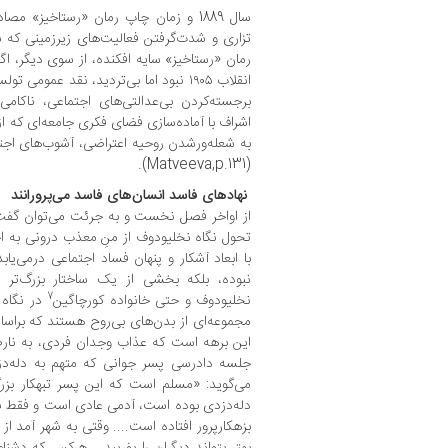
سال 1889 و زمان چاپ رمان «رستاخیز»‌ 
تزاری و شدت‌گرفتن فعالیت‌های زیرزمینی که ب
رمان «رستاخیز» سایه افکنده،‌ از سوی دیگر، اگ
انقلاب ۱۹۰۵ نبود اما بی‌تردید، نقد عمو
برجسته‌کردن بی‌عدالتی‌های اجتماعی، ناکامی
اشراف با آماده‌سازی فضای فکری جامعه‌ای که از
به شعله‌ور‌شدن روحیه اعتراضی، آشوب‌های اجت
(Matveeva,p.131).
‌ نهادهای فاسد انسان‌های فاسد می‌پرورانند
از اواخر فصل نخست و به‌ جرئت می‌توان گفت
تحول نگاه نخلیودوف از منِ معذب درونی به اج
با ابعاد آشکار و پنهان فساد اجتماعی درمی
نبوده، بلکه بخشی از یک ساختار بزرگ‌تر
7
نخلیودوف و حتی خانواده کورچاگین
در نگاه 
مجموعه‌ای از بدن‌های بی‌روح هستند که بر‌اس
‌این برهه است که عذاب وجدان فردی، به نارض
جلسه دادرسی پسر جوانی که متهم به دله‌د
می‌گوید: «مسلم است که این پسر تبهکار بز
دله‌دزدی بوده است، آدمی عادی است و فقط به
بزهکار‌پرور افتاده است.... وقتی به شهر آمد 
بهتر بتواند دیگران را بفریبد... هر‌کس که دشنا