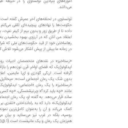
آموزه‌های بنیادین تولستوی را در حیطه
می‌دانند.
تولستوی در لحظه‌های آخر عمرش گفته است: «
حکومت‌ها را نهادهای پیچیده‌ای تلقی می‌کنم
داده تا از طریق زور و بدون بیم از کیفر نفرت، 
اعتقاد من آنان که در آرزوی بهبود بخشیدن به
رها‌ساختن خود از قید حکومت‌های ملی که شرارت
در زمانه ما بیش از پیش آشکار می‌شود تلاش کنند»
«رستاخیز» در نقدهای متخصصان ادبیات روسیه
ایدئولوژیک که فضای اواخر قرن نوزدهم را بازآف
گرفته است. ان‌کی‌ گودزی و ای‌آ‌ مایمین، اع
«رستاخیز» را یک رمان «اجتماعی- ایدئولوژیک»
مانند «چه باید کرد؟» چرنیشفسکی، «چه کسی 
ساند قرار می‌دهد. به گفته او، یک رمان اجتم
ایدئولوژیک» دارد که به راه‌انداختن «نقدی بر 
کمک می‌کند و آن را به‌عنوان کامل‌ترین نمونه 
روسیه، بلکه در غرب نیز می‌ستاید و بیان می
هم‌زمان یک رمان و یک مانیفست است (kokobobo,p.1).