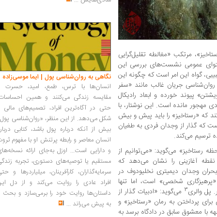
شادی‌هایش
...
ستاخیز»، مرتکب «مغالطه تقلیل‌گرایی
حتوای عمومی نشست‌های بررسی این
بی، گواه این امر است که چگونه این
نگاهی به روان‌شناسی پول | ایما موسی‌زاده
 روان‌شناسی جریان غالب مانند «سفر
انسان‌ها با ترس، طمع، امید، حسرت و
شتن» پیوند خورده و ابعاد رادیکال
مقایسه زندگی می‌کنند و همین احساسات،
ی مهجور مانده‌ است. این نوشتار، با
حتی در آگاه‌ترین افراد، تصمیم‌های مالی ر
ند که «رستاخیز» را باید پیش و بیش
شکل می‌دهد. از این منظر، «روان‌شناسی پول
ت که گذار از وجدان فردی به طغیان
بیش از آنکه درباره پول باشد، کتابی دربار
 ترسیم می‌کند.
انسان معاصر و رابطه پرتنش او با مفهوم ثرو
 رستاخیز» می‌گوید: «می‌توانیم از
و دارایی است... اوزل به‌جای ارائه نسخه‌ها
نقطه آغازینی را نشان می‌دهد که
مستقیم یا توصیه‌های دستوری، تجربه زندگی
بحران وجدان دیمیتری نخلیودوف در
سرمایه‌گذاران، کارآفرینان، میلیاردرها و حت
ن «پرهیزگاری شخصی» است، اما تنها
افراد عادی را روایت می‌کند و از دل این
3
. پل والری
می‌گوید: «ادبیات گذار‌ از
داستان‌ها روایت خود را برمی‌سازد و بحث ر
ای پرداختن به رمان «رستاخیز» و
به پیش می‌راند
...
ه با معشوق سابق در دادگاه برسد به