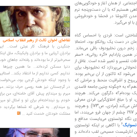
جتماعی. از همان آغاز و خودگویی‌های
اهی هستیم که با آن دست‌وپنجه نرم
آمدن کاتیوشا در فحشا و خودفروشی
ا او می‌گیرد.
شناختی است: فردی با احساس گناه
تقاضای اخوان ثالث از رهبر انقلاب اسلامی
مان در دست یک روانکاو بود، احتمالا
جنگیدن با فرهنگ کار عبثی است... این
 زخم درون نخلیودوف باقی می‌ماند.
برادران آریایی ما و برادران وایکینگ، مثل اینک
 همین پارادایم «گره روانی»، «سفر
سحرخیزتر از ما بوده‌اند و رفته‌اند جاهای خو
فات تفسیر و تعبیر شده است. غافل از
دنیا مسکن کرده‌اند... ما همین چیزها را
 تحولاتی می‌پردازد که نخلیودوف برای
نداریم. کسی نداریم از ما انتقاد بکند... استالی
می‌شود که تاکنون از آن بی‌خبر بوده:
 بی‌روح و اشرافیت منحط و مراحلی که
با وجود اینکه خودش گرجی بود، می‌خواست
دهم؟» به «چگونه چنین جامعه فاسدی
در گرجستان نیز همه روسی حرف بزنند...من
 بوده‌ام؟» دگرگون می‌کند. هرچند
میرم رو میندازم پیش آقای خامنه‌ای، من برا
، او را مبلغ اخلاق‌گرایی فردی معرفی
خودم رو نینداخته‌ام برای تو و امثال تو میر
کرده و متهم به بی‌عملی و محافظه‌کاری سیاسی‌اش می‌کند (مرادی، ص173). و هرچند
رو میندازم... به شرطی که شماها برگردید د
تولستوی هفت سال پیش از وقوع انقلاب اکتبر 1917 چشم از جهان فرو می‌بندد، اما
مملکت خودتان خدمت کنید
...
کاوی نگاه تولستوی می‌بایست مدافع و
6
تسوایگ
با آگاهی بر اینکه تولستوی
ین آنارشیست مسیحی لقب داده‌اند و