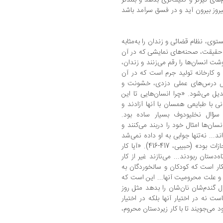
پیروز بیرون آید و در فسق سرآمد باشد
وی، نظام قضائی و زندان را به‌مثابه
 حقیقت، صحنه‌های نمایشی که در آن
ت انسان‌ها را رقم می‌زنند و زندان،
کارخانه تولید جرم است که در آن
رض درس‌های عملی دزدی، خشونت و
یل می‌شود. «چرا انسان‌هایی تا این
ی با طبایعی همسان با آنها آزادند و
 سؤال نخلیودوف بسیار ساده بود.
ان‌ها امثال خود را دربند می‌کنند و
د... نه‌تنها جوابی به او داده نمی‌شد
بلکه همه استدلال‌ها در راستای اثبات لزوم مجازات بود» (حبیبی، 417-416). «آیا کار
دستان ربودند... می‌نازند غیر از کار
کشان است؟» (حبیبی، 204). «آشکار است که کودکان و سالخوردگان به
 و علت محرومیت آنها...‌ این است که
 گندم‌شان نان‌شان را بدهد مثل روز
 نه در اختیار آنها بلکه در اختیار
می‌جویند تا با کار زیردستان محروم،