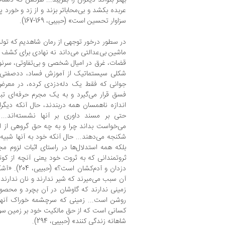
عربده بکشد و بی‌محاباتر بزند و از زد و خورد 
سزاوار تحسین است» (حبیبی، 169-167).
در سطور درخور توجهی از رمان شاهدیم که تولست
ماشین بی‌عدالتی می‌داند نه نهادی برای کشف
قضات، غرق در امیال شخصی و بی‌تفاوتی، سرنوش
شکلی سیستماتیک از آموزش فساد، ددصفتی و 
جوانی که فقط یک دله‌دزدی کرده، در مع
فسق قرار می‌گیرد و به یک مجرم حرفه‌ای تبد
اندازه ناهمسان همه دربندند، حال آنکه دیگران
حتی بر مسند داوری بر آنها نشسته‌اند...
می‌خواست بداند چرا و به چه حق گروهی از انس
شکنجه می‌دهند... حال آنکه خود به آنها شبیه‌ان
ثروتمندانی که به ثروت خود یعنی آنچه از کوتاه‌
دزدان و آدم‌
آن سبب می‌میرند که شیر ندارند و نان ندارند
زمینی ندارند که گاوشان در آن بچرد و محصول
روشن است‌... زمینی که سرچشمه خوراک آنهاست
کسانی است که از حق مالکیت خود بر زمین سود 
شاهانه زندگی کنند» (حبیبی، 294).