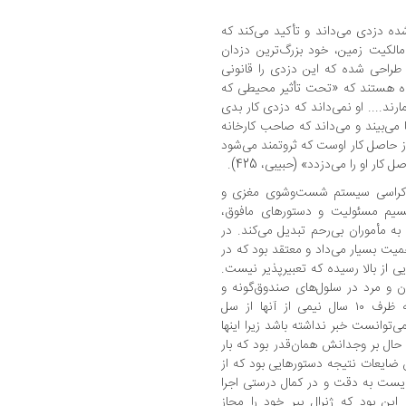
ده دزدی می‌داند و تأکید می‌کند که
مالکیت زمین، خود بزرگ‌ترین دزدان
راحی شده که این دزدی را قانونی
اه هستند که «تحت تأثیر محیطی که
ارند.... او نمی‌داند که دزدی کار بدی
می‌بیند و می‌داند که صاحب کارخانه
 از حاصل کار اوست که ثروتمند می‌شود
ار او را می‌دزدد» (حبیبی، 425).
وروکراسی سیستم شست‌وشوی مغزی و
یم مسئولیت و دستورهای مافوق،
ه مأموران بی‌رحم تبدیل می‌کند. در
همیت بسیار می‌داد و معتقد بود که در
ی از بالا رسیده که تعبیرپذیر نیست.
زن و مرد در سلول‌های صندوق‌گونه و
بی‌منفذ انفرادی نگهداری کند در شرایطی که ظرف ۱۰ سال نیمی از آنها از سل
ی‌توانست خبر نداشته باشد زیرا اینها
ال بر وجدانش همان‌قدر بود که بار
ین ضایعات نتیجه دستورهایی بود که از
‌بایست به دقت و در کمال درستی اجرا
. این بود که ژنرال پیر خود را مجاز