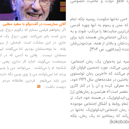
 طرد قاطع دولت و مالکیت خصوصی
من نه‌تنها حکومت روسیه بلکه تمام
آقای سناریست در گفت‌وگو با سعید مطلبی
 که سنن و رسوم به آنها چهره قدسی
اگر بخواهم فیلمی بسازم که بگویم دروغ چی
بارزترین جنایت‌ها را مرتکب شوند و به
بدی است باور نمی‌کنند، چون دروغ یک امر
 زندگی اجتماعی‌مان هستند باید برای
جاری در این مملکت است. قبحش از بین
‌شان و بالاتر از همه، عبث‌بودن‌شان
رفته... ما بچه‌مسلمان بودیم. اما می‌گفتند ای
 (عبداللهی، ص 302).
مسلمان نیست... وقتی به آدمی که در کار
 نیز به‌عنوان یک رمان اجتماعی-‌
سینماست می‌گویند اجازه کار نداری، یعنی ب
رینی می‌کند، مورد تحسین فراوان قرار
شکنجه او را می‌کشند... می‌توانند من را زمی
لام می‌کنند که «آخرین رمان تولستوی
بزنند اما نمی‌توانند من را روی زمین نگه دارند
بدون شک یک رمان اجتماعی است». میخائیل باختین در مقدمه‌های سال 1929 خود،
من بلند می‌شوم... فردین عاشقانه مردم را
 معرفی کرده و آن را در کنار آثاری
دوست داشت
...
مقصر است؟» هرتسن و رمان‌های ژرژ
اعی-‌ایدئولوژیک در هسته خود «یک تز
تمام روابط و اَشکال اجتماعی موجود»
رمان اجتماعی-‌ایدئولوژیک نه‌تنها در
‌کند که رستاخیز نه یک رمان، بلکه