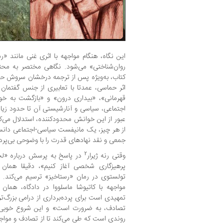
این نگاه، هنگام مواجهه با اثری غنی مانند «ر
روان‌شناختی» می‌شود. نگاهی مختصر به م
کتاب، به‌ویژه پس از ترجمه درخشان سروش حبی
اثر حماسی، عمدتا با تعابیری از جنس گفتمان
قهرمانی»، «بیداری درون» و «بازگشت به خوی
اجتماعی، سیاسی و آنارشیستی آن تا حدود زیاد
عبور از این خوانش محدودکننده، استدلال می‌ک
از هر چیز، یک مانیفست سیاسی-‌اجتماعی دانس
جمعی و نقد نهادهای قدرت را با وضوحی بی‌پرده
2
وقتی رنه ژیرار
در پاسخ به پرسش درباره «لحظه
پرهیزگاری شخصی آغاز کنیم»، دقیقا همان 
تولستوی در رمان «رستاخیز» ترسیم می‌کند. 
مواجهه با کاتیوشا ماسلووا در دادگاه، هما
تمهیدی است برای پرده‌برداری از درامی بزرگ‌تر
تصادف، به ضرورت است» و این شروع خوبی بر
روندی است که طی می‌کند تا از تصادف و مواجه