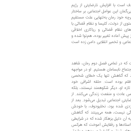
مصادف است با افزایش نارضایتی از رژیم
ی‌گمان این عوامل اجتماعی بر ساختار
رچه خود رمان به‌تنهایی‌ علت مستقیم
می تولستوی از دولت، کلیسا و نظام قضائی با
‌های نظام قضائی و ریاکاری اخلاقی
 پیش آماده تغییر بوده، هم‌نوا شده و
ماعی و تخمیر انقلابی دامن زده است
 که در تمامی فصل دوم رمان، شاهد
تماع نابسامان هستیم. او در مواجهه
‌یابد که گناهش تنها یک خطای شخصی
 ظلم بوده است. حلقه اشرافی خود
تازه او، دیگر شکوهمند نیستند، بلکه
اس عادت و منفعت زندگی می‌کنند. از
ایتی اجتماعی تبدیل می‌شود. بعد از
زدی شده بود، نخلیودوف، با خودش
رگی نیست، همه می‌بینند که گناهش
 آن دلیل بزهکار شده که در شرایطی
از استادها و رفقایش آموخت که هر‌کس
م‌های تیزتر و کثیف‌تری بدهد و بلندتر