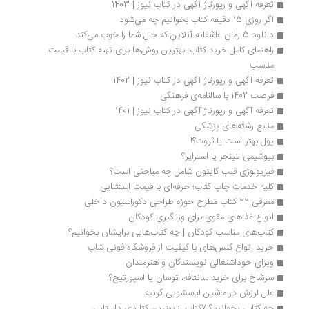
تعرفه آگهی و رپورتاژ آگهی در کتاب نیوز | 1403
اگر روزی 15 دقیقه کتاب بخوانیم چه می‌شود
دانلود 5 رمان عاشقانه آنلاین که حال شما را خوب می‌کند
راهنمای کامل خرید کتاب: بهترین روش‌ها برای تهیه کتاب‌ با قیمت 
مناسب
تعرفه آگهی و رپورتاژ آگهی در کتاب نیوز | 1402
فرصت 1402 با سالنامه‌ی فرهنگی
تعرفه آگهی و رپورتاژ آگهی در کتاب نیوز | 1401
منابع رشته‌های پزشکی
پول بهتر است یا ثروت؟!
بیوشیمی لنینجر یا استرایر؟
فیزیولوژی قلب گایتون شامل چه مباحثی است؟
کلیه خدمات چاپ کتاب؛ حرفه‌ای با قیمت استثنایی
معرفی 22 کتاب مطرح حوزه طراحی دکوراسیون داخلی
انواع غذاهای مقوی برای وزنگیری کودکان
کتاب‌های مناسب کودکان | چه کتاب‌هایی برایشان بخوانیم؟
خرید انواع گلس‌های با کیفیت از فروشگاه فونی شاپ
ویزای خوداشتغالی نویسندگان و هنرمندان
سرشاخ برای خرید سانتافه، توسان یا اسپورتیج؟! 
علل لرزش در ماشین لباسشویی گرنیه
چه کتابی بخوانیم؟ 7کتاب از بهترین کتابهای داستانی