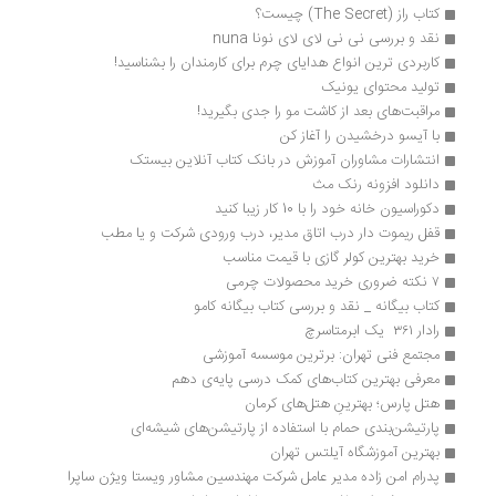
کتاب راز (The Secret) چیست؟
نقد و بررسی نی نی لای لای نونا nuna 
کاربردی ترین انواع هدایای چرم برای کارمندان را بشناسید!
تولید محتوای یونیک
مراقبت‌های بعد از کاشت مو را جدی بگیرید!
با آیسو درخشیدن را آغاز کن
انتشارات مشاوران آموزش در بانک کتاب آنلاین بیستک
دانلود افزونه رنک مث
دکوراسیون خانه خود را با 10 کار زیبا کنید
قفل ریموت دار درب اتاق مدیر، درب ورودی شرکت و یا مطب
خرید بهترین کولر گازی‌ با قیمت مناسب
۷ نکته ضروری خرید محصولات چرمی
کتاب بیگانه _ نقد و بررسی کتاب بیگانه کامو
رادار ۳۶۱  یک ابرمتاسرچ
مجتمع فنی تهران: برترین موسسه آموزشی
معرفی بهترین کتاب‌های کمک درسی پایه‌ی دهم
هتل پارس؛ بهترینِ هتل‌های کرمان
پارتیشن‌بندی حمام با استفاده از پارتیشن‌های شیشه‌ای
بهترین آموزشگاه آیلتس تهران
پدرام امن زاده مدیر عامل شرکت مهندسین مشاور ویستا ویژن ساپرا