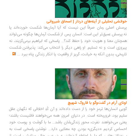
خوانشی تحلیلی از آینه‌های دردار | اسحاق شیروانی
پرسش اصلی رمان صرفاً این نیست که آیا آرمان‌ها شکست خورده‌اند یا
نه.پرسش عمیق‌تر این است: انسان پس از شکست آرمان‌ها چگونه می‌تواند
همچنان معنا و هویت خود را حفظ کند؟... پاسخی که ابراهیم برمی‌گزیند، نه
پیروزی است و نه تسلیم. او راهی دیگر را انتخاب می‌کند: پذیرفتن شکست
تاریخی، بدون آنکه به خیانت، گریز از واقعیت یا انکار زندگی پناه ببرد
...
اونای آرام در گفت‌وگو با فاروک شهیچ‭
گویی انسان‌ها ترمزِ خود را از دست داده‌اند و آن کُدِ اخلاقی که نگهبان عقل
سلیم بود، فروریخته است. در دنیای امروز، همه می‌خواهند فاشیست باشند؛
یعنی می‌خواهند نفرت، محورِ زندگی‌شان باشد... ما با گوشت و پوست خود
احساس کردیم «دیگری» بودن چه معنایی دارد... نوشتن پاسخی است به
بی‌عدالتی‌هایی که ما را احاطه کرده‌اند، و در عین حال، ستایشی است از