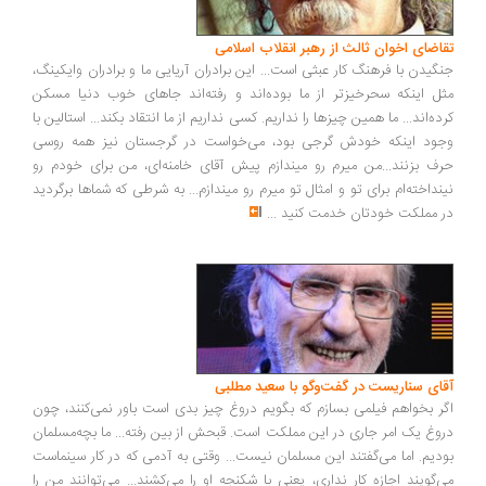
تقاضای اخوان ثالث از رهبر انقلاب اسلامی
جنگیدن با فرهنگ کار عبثی است... این برادران آریایی ما و برادران وایکینگ،
مثل اینکه سحرخیزتر از ما بوده‌اند و رفته‌اند جاهای خوب دنیا مسکن
کرده‌اند... ما همین چیزها را نداریم. کسی نداریم از ما انتقاد بکند... استالین با
وجود اینکه خودش گرجی بود، می‌خواست در گرجستان نیز همه روسی
حرف بزنند...من میرم رو میندازم پیش آقای خامنه‌ای، من برای خودم رو
نینداخته‌ام برای تو و امثال تو میرم رو میندازم... به شرطی که شماها برگردید
در مملکت خودتان خدمت کنید
...
آقای سناریست در گفت‌وگو با سعید مطلبی
اگر بخواهم فیلمی بسازم که بگویم دروغ چیز بدی است باور نمی‌کنند، چون
دروغ یک امر جاری در این مملکت است. قبحش از بین رفته... ما بچه‌مسلمان
بودیم. اما می‌گفتند این مسلمان نیست... وقتی به آدمی که در کار سینماست
می‌گویند اجازه کار نداری، یعنی با شکنجه او را می‌کشند... می‌توانند من را