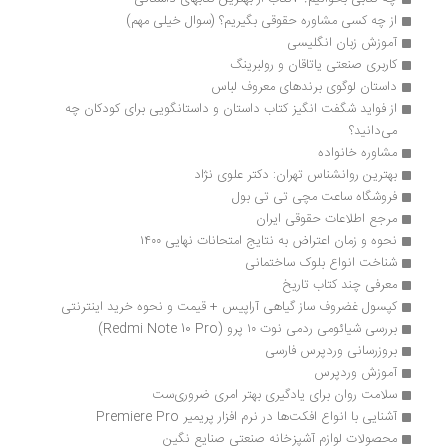
از چه کسی مشاوره حقوقی بگیریم؟ (سوال خیلی مهم)
آموزش زبان انگلیسی 
کاربری صنعتی یاتاقان و رولبرینگ
داستان لوگوی برندهای معروف لباس
از فواید شگفت انگیز کتاب داستان و داستانگویی برای کودکان چه 
می‌دانید؟
مشاوره خانواده
بهترین روانشناس تهران: دکتر علوی نژاد
فروشگاه ساعت مچی تی تی بول
مرجع اطلاعات حقوقی ایران
نحوه و زمان اعتراض به نتایج امتحانات نهایی ۱۴۰۰
شناخت انواع بلوک ساختمانی
معرفی چند کتاب تاریخ
کپسول غضروف ساز گیاهی آراپیس + قیمت و نحوه خرید اینترنتی
بررسی شیائومی ردمی نوت ۱۰ پرو (Redmi Note 10 Pro)
بروزرسانی وردپرس فارسی
آموزش وردپرس
سلامت روان برای یادگیری بهتر امری ضروری‌ست
آشنایی با انواع افکت‎ها در نرم افزار پریمیر Premiere Pro
محصولات لوازم آشپزخانه صنعتی صنایع نگین