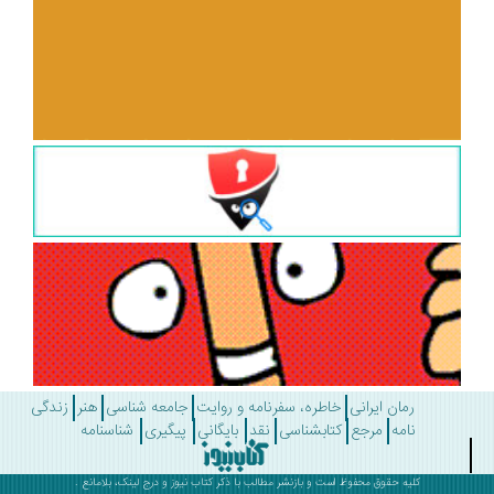
رمان ایرانی
خاطره، سفرنامه و روایت
جامعه شناسی
هنر
زندگی
نامه
مرجع
کتابشناسی
نقد
بایگانی
پیگیری
شناسنامه
کلیه حقوق محفوظ است و بازنشر مطالب با ذکر
کتاب نیوز
و درج لینک، بلامانع .