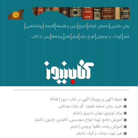
رمان خارجی
داستان کوتاه
تاریخ
دین و فلسفه
اقتصاد
روانشناسی
شعر
کودک و نوجوان
طرح جلد
فیلم
طنز
ریشه‌ها
پس از کتاب
تعرفه آگهی و رپورتاژ آگهی در کتاب نیوز | 1405
خرید رمان «سایه شوم»  اثر بابک بوداغی
پیام نوروزی مهران مدیری | فیلم
آموزش جامع تهیه انواع سوسیس، کالباس، ژامبون | فیلم
آموزش پخت باقلوا پرچمی | فیلم
طرز تهیه دونات و کیک | فیلم