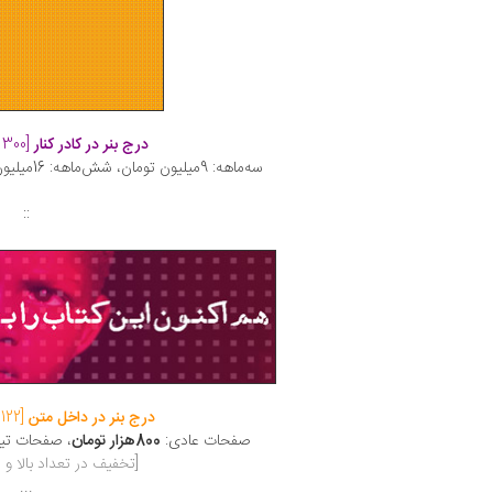
درج بنر در کادر کنار
[300 در 300 پیکسل]:
سه‌ماهه: 9میلیون تومان، شش‌ماهه: 16میلیون تومان، یک‌ساله: 28میلیون تومان.
::
درج بنر در داخل متن
[122 در 455 پیکسل]:
صفحات عادی:
800هزار تومان
، صفحات تیت
[تخفیف در تعداد بالا 
...