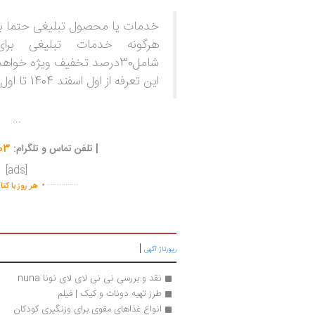
خدمات یا محصول تبلیغی حتما ب
هرگونه خدمات تبلیغی بر
شامل30درصد تخفیف ویژه خواهد شد.
این تعرفه از اول اسفند 1404 تا اول اسفند 1405 معتبر است.
...
|
تلفن تماس و تلگرام:
03
.
[ads]
...............
هر روز با کت
|
رپورتاژ آگهی
نقد و بررسی نی نی لای لای نونا nuna 
طرز تهیه دونات و کیک | فیلم
انواع غذاهای مقوی برای وزنگیری کودکان