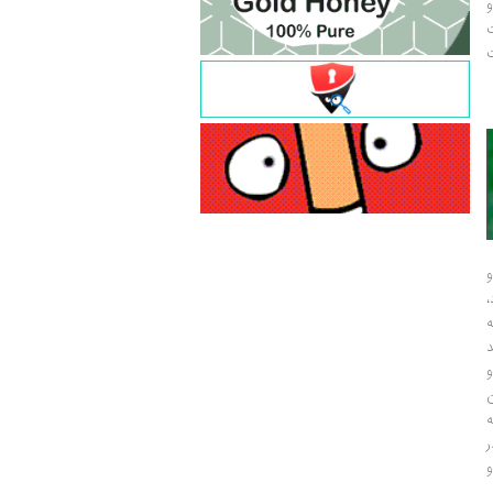
و
ت
ت
و
و
ر