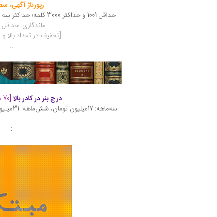
رپورتاژ آگهی، س
حداقل 1001 و حداکثر 3000 کلمه؛ حداکثر سه لینک و سه عکس:
ماندگاری: حداقل 
[تخفیف در تعداد بالا 
..
درج بنر در کادر بالا
[70 در 700 پیکسل]:
سه‌ماهه: 17میلیون تومان، شش‌ماهه: 31میلیون تومان، یک‌ساله: 60میلیون تومان.
: