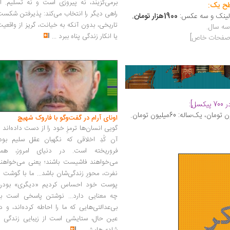
برمی‌گزیند، نه پیروزی است و نه تسلیم. ا
طح یک:
راهی دیگر را انتخاب می‌کند: پذیرفتن شکس
1900هزار تومان.
تاریخی، بدون آنکه به خیانت، گریز از واقعی
سه سال.
یا انکار زندگی پناه ببرد
...
و صفحات خاص]
اونای آرام در گفت‌وگو با فاروک شهیچ‭
گویی انسان‌ها ترمزِ خود را از دست داده‌اند 
آن کُدِ اخلاقی که نگهبان عقل سلیم بود،
فروریخته است. در دنیای امروز، همه
می‌خواهند فاشیست باشند؛ یعنی می‌خواهند
نفرت، محورِ زندگی‌شان باشد... ما با گوشت 
پوست خود احساس کردیم «دیگری» بودن
چه معنایی دارد... نوشتن پاسخی است به
بی‌عدالتی‌هایی که ما را احاطه کرده‌اند، و د
عین حال، ستایشی است از زیبایی زندگی و