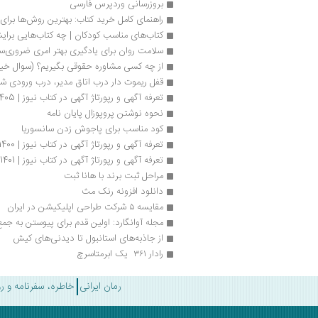
بروزرسانی وردپرس فارسی
راهنمای کامل خرید کتاب: بهترین روش‌ها برای 
کتاب‌های مناسب کودکان | چه کتاب‌هایی برای
سلامت روان برای یادگیری بهتر امری ضروری‌
از چه کسی مشاوره حقوقی بگیریم؟ (سوال خیل
قفل ریموت دار درب اتاق مدیر، درب ورودی ش
تعرفه آگهی و رپورتاژ آگهی در کتاب نیوز | 1405
نحوه نوشتن پروپوزال پایان نامه
کود مناسب برای پاجوش زدن سانسوریا
تعرفه آگهی و رپورتاژ آگهی در کتاب نیوز | 1400
تعرفه آگهی و رپورتاژ آگهی در کتاب نیوز | 1401
مراحل ثبت برند با هانا ثبت
دانلود افزونه رنک مث
مقایسه ۵ شرکت طراحی اپلیکیشن در ایران
مجله‌ آوانگارد: اولین قدم برای پیوستن به جمع
از جاذبه‌های استانبول تا دیدنی‌های کیش
رادار ۳۶۱  یک ابرمتاسرچ
رمان ایرانی
خاطره، سفرنامه و ر