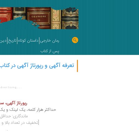
رمان خارجی
داستان کوتاه
تاریخ
دین 
پس از کتاب
تعرفه آگهی و رپورتاژ آگهی در کتاب نیوز
. .
.
 d v e r t i s i n g
رپورتاژ آگهی، س
حداکثر هزار کلمه، یک لینک و 
ماندگاری: حداقل
[تخفیف در تعداد بالا 
.