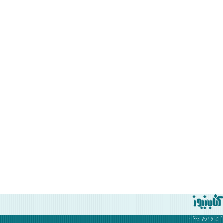
نیوز
و درج لینک،