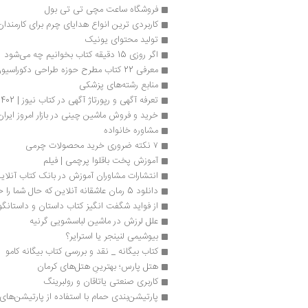
فروشگاه ساعت مچی تی تی بول
کاربردی ترین انواع هدایای چرم برای کارمندان 
تولید محتوای یونیک
اگر روزی 15 دقیقه کتاب بخوانیم چه می‌شود
معرفی 22 کتاب مطرح حوزه طراحی دکوراسیون داخلی
منابع رشته‌های پزشکی
تعرفه آگهی و رپورتاژ آگهی در کتاب نیوز | 1402
خرید و فروش ماشین چینی در بازار امروز ایران
مشاوره خانواده
۷ نکته ضروری خرید محصولات چرمی
آموزش پخت باقلوا پرچمی | فیلم
انتشارات مشاوران آموزش در بانک کتاب آنلا
دانلود 5 رمان عاشقانه آنلاین که حال شما را خوب می‌کند
از فواید شگفت انگیز کتاب داستان و داستانگو
علل لرزش در ماشین لباسشویی گرنیه
بیوشیمی لنینجر یا استرایر؟
کتاب بیگانه _ نقد و بررسی کتاب بیگانه کامو
هتل پارس؛ بهترینِ هتل‌های کرمان
کاربری صنعتی یاتاقان و رولبرینگ
پارتیشن‌بندی حمام با استفاده از پارتیشن‌های