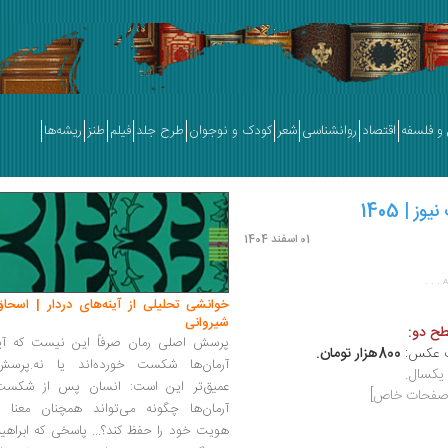
و فلسفه
اقتصاد
روانشناسی
شعر
کودک و نوجوان
طرح جلد
فیلم
طنز
ریشه‌ها
 | 1405
01 اسفند 1404
. . .
A
خوانشی تحلیلی از آینه‌های دردار | اسحاق
شیروانی
طح دو:
پرسش اصلی رمان صرفاً این نیست که آیا
یک عکس:
800هزار تومان.
آرمان‌ها شکست خورده‌اند یا نه.پرسش
 یکسال.
عمیق‌تر این است: انسان پس از شکست
و صفحات خاص]
آرمان‌ها چگونه می‌تواند همچنان معنا و
هویت خود را حفظ کند؟... پاسخی که ابراهی