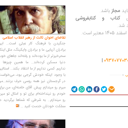
اید
مجاز
باشد.
ای
کتاب و کتابفروشی
تقاضای اخوان ثالث از رهبر انقلاب اسلامی
جنگیدن با فرهنگ کار عبثی است... این
برادران آریایی ما و برادران وایکینگ، مثل اینک
سحرخیزتر از ما بوده‌اند و رفته‌اند جاهای خو
|
093707703
دنیا مسکن کرده‌اند... ما همین چیزها را
.
نداریم. کسی نداریم از ما انتقاد بکند... استالی
..............
با وجود اینکه خودش گرجی بود، می‌خواست
اب
در گرجستان نیز همه روسی حرف بزنند...من
میرم رو میندازم پیش آقای خامنه‌ای، من برا
خودم رو نینداخته‌ام برای تو و امثال تو میر
رو میندازم... به شرطی که شماها برگردید د
مملکت خودتان خدمت کنید
...