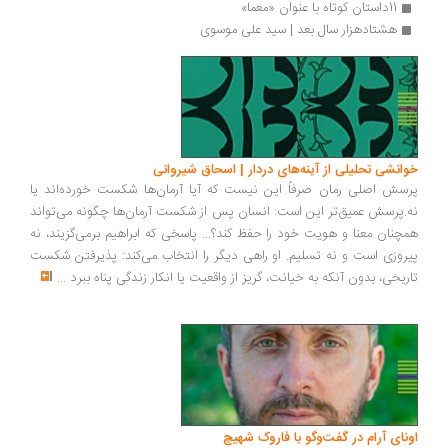
11داستان کوتاه با عنوان «معما»
هشتادهزار سال بعد | سید علی موسوی
خوانشی تحلیلی از آینه‌های دردار | اسحاق شیروانی
پرسش اصلی رمان صرفاً این نیست که آیا آرمان‌ها شکست خورده‌اند یا
نه.پرسش عمیق‌تر این است: انسان پس از شکست آرمان‌ها چگونه می‌تواند
همچنان معنا و هویت خود را حفظ کند؟... پاسخی که ابراهیم برمی‌گزیند، نه
پیروزی است و نه تسلیم. او راهی دیگر را انتخاب می‌کند: پذیرفتن شکست
تاریخی، بدون آنکه به خیانت، گریز از واقعیت یا انکار زندگی پناه ببرد
...
اونای آرام در گفت‌وگو با فاروک شهیچ‭