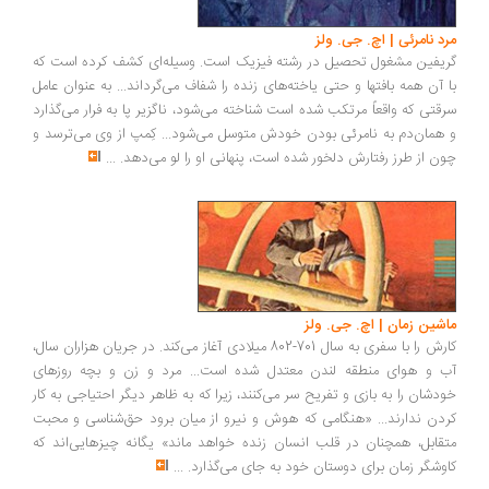
مرد نامرئی | اچ. جی. ولز
گریفین مشغول تحصیل در رشته فیزیک است. وسیله‌ای کشف کرده است که
با آن همه بافتها و حتی یاخته‌های زنده را شفاف می‌گرداند... به عنوان عامل
سرقتی که واقعاً مرتکب شده است شناخته می‌شود، ناگزیر پا به فرار می‌گذارد
و همان‌دم به نامرئی بودن خودش متوسل می‌شود... کِمپ از وی می‌ترسد و
چون از طرز رفتارش دلخور شده است، پنهانی او را لو می‌دهد.
...
ماشین زمان | اچ. جی. ولز
کارش را با سفری به سال 701-802 میلادی آغاز می‌کند. در جریان هزاران سال،
آب و هوای منطقه لندن معتدل شده است... مرد و زن و بچه روزهای
خودشان را به بازی و تفریح سر می‌کنند، زیرا که به ظاهر دیگر احتیاجی به کار
کردن ندارند... «هنگامی که هوش و نیرو از میان برود حق‌شناسی و محبت
متقابل، همچنان در قلب انسان زنده خواهد ماند» یگانه چیزهایی‌اند که
کاوشگر زمان برای دوستان خود به جای می‌گذارد.
...