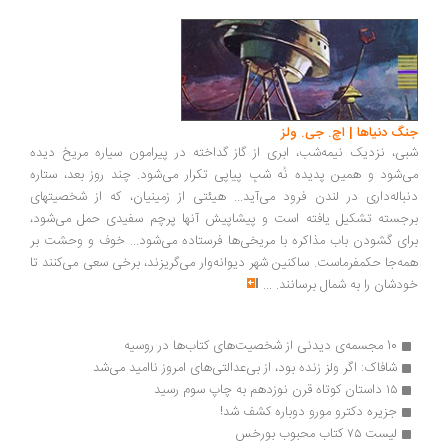
جنگ دنیاها | اچ. جی. ولز
شبی، نزدیک نیمه‌شب، ابری از گاز گداخته در پیرامون سیاره مریخ دیده
می‌شود و همین پدیده نُه شبِ پیاپی تکرار می‌شود. چند روز بعد، ستاره
دنباله‌داری در لندن فرود می‌آید... هیئتی از زمینیان، که از شخصیتهای
برجسته تشکیل یافته است و پیشاپیش آنها پرچم سفیدی حمل می‌شود،
برای گشودن باب مذاکره با مریخی‌ها فرستاده می‌شود... خوف و وحشت بر
همه‌جا حکمفرماست. ساکنین شهر دیوانه‌وار می‌گریزند، برخی سعی می‌کنند تا
خودشان را به شمال برسانند.
...
10 مجسمه‌ی دیدنی از شخصیت‌های کتاب‌ها در روسیه
شافاک: اگر ولز زنده بود، از بی‌عدالتی‌های امروز ناامید می‌شد
۱۵ داستان کوتاه قرن نوزدهم به چاپ سوم رسید
جزیره دکترو مورو دوباره کشف شد!
لیست ۷۵ کتاب محبوب بورخس