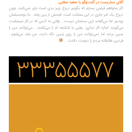
آقای سناریست در گفت‌وگو با سعید مطلبی
اگر بخواهم فیلمی بسازم که بگویم دروغ چیز بدی است باور نمی‌کنند، چون
دروغ یک امر جاری در این مملکت است. قبحش از بین رفته... ما بچه‌مسلمان
بودیم. اما می‌گفتند این مسلمان نیست... وقتی به آدمی که در کار سینماست
می‌گویند اجازه کار نداری، یعنی با شکنجه او را می‌کشند... می‌توانند من را
زمین بزنند اما نمی‌توانند من را روی زمین نگه دارند، من بلند می‌شوم...
فردین عاشقانه مردم را دوست داشت
...