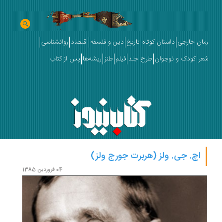
رمان خارجی
داستان کوتاه
تاریخ
دین و فلسفه
اقتصاد
روانشناسی
شعر
کودک و نوجوان
طرح جلد
فیلم
طنز
ریشه‌ها
پس از کتاب
اچ. جی. ولز (هربرت جورج ولز)
04 فروردین 1385