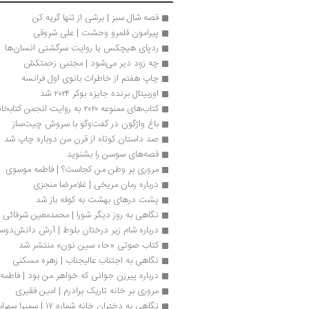
قصه شال سبز | برشی از تنها گریه کن
پیرامون قلمرو وحشت | علی شروقی
ردپای هیچکس یا روایت سرگشتی انسان‌ها 
چه زود دیر می‌شود | مجتبی زحمتکش
چاپ هفتم از خاطرات بانوی اول فرانسه
اوربیتال برنده جایزه بوکر ۲۰۲۴ شد
کتاب‌های ممنوعه ۲۰۲۰ به روایت انجمن کتابخانه آمریکا
باغ واژگون در گفت‌وگو با سروش چیت‌ساز
صد داستان کوتاه از قرن من دوباره چاپ شد
قصه‌های سوسن را بشنوید
مروری بر وطن من کجاست؟ | فاطمه موسوی
درباره رمان مریخی | غلامرضا منجزی
پشت درهای بهشت به کوفه باز شد
نگاهی به روز دیگر شورا | محمدمعین شرفائی
درباره شام زیر درختان بلوط | آرش دانش‌دو
کتاب صوتی «حاء سین نون» منتشر شد
نگاهی به اجتناب عالیجناب | زهره مسکنی
درباره پیرزن جوانی که خواهر من بود | فاطمه 
مروری بر خانه تاریک برادرم | امین فقیری
نگاهی به دختران خانه‌ شماره‌ ۱۷ | سمیرا سهرابی