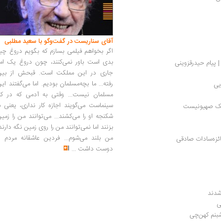
آقای سناریست در گفت‌وگو با سعید مطلبی
اگر بخواهم فیلمی بسازم که بگویم دروغ چی
بدی است باور نمی‌کنند، چون دروغ یک امر
| پیام حیدرقزوینی
جاری در این مملکت است. قبحش از بین
رفته... ما بچه‌مسلمان بودیم. اما می‌گفتند ای
یی
مسلمان نیست... وقتی به آدمی که در کار
سینماست می‌گویند اجازه کار نداری، یعنی ب
 یک صهیونیست 
شکنجه او را می‌کشند... می‌توانند من را زمی
بزنند اما نمی‌توانند من را روی زمین نگه دارند
من بلند می‌شوم... فردین عاشقانه مردم را
ئزه‌سادات صادقی
دوست داشت
...
شدند
ی
شبنم کهن‌چی