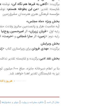
برگزیده: «
گاهی به قبرها هم نگاه کن
» نوشته
ع
شایسته تقدیر: «
من ابن بطوطه هستم
» نوش
مؤسسه فرهنگی هنری هنرمندان مشرق‌زمین
بخش ویژه «ماه مجلس»
(به مناسبت هزار و پانصدمین سالروز ولادت حض
رتبه اول: «
قربان زرپران
» اثر
امیرحسین روح‌نیا
رتبه دوم: «
زمین
» اثر
سارا شجاعی
و «
حرمت
» ا
بخش ویرایش
برگزیده:
مهدی فروتن
برای ویراستاری کتاب «
ژنر
بخش نقد ادبی
برگزیده و شایسته تقدیر نداش
نیز به شایستگان تقدیر اهدا خواهد شد.
.
...............
هر روز با کتا
|
|
|
جلال آل احمد
خاطره، سفرنامه‌ و روایت
جوایز و جشنواره‌ها