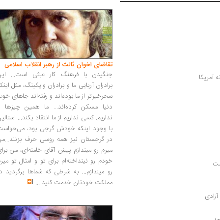
تقاضای اخوان ثالث از رهبر انقلاب اسلامی
جنگیدن با فرهنگ کار عبثی است... این
برادران آریایی ما و برادران وایکینگ، مثل اینک
سحرخیزتر از ما بوده‌اند و رفته‌اند جاهای خو
دنیا مسکن کرده‌اند... ما همین چیزها را
نداریم. کسی نداریم از ما انتقاد بکند... استالی
با وجود اینکه خودش گرجی بود، می‌خواست
در گرجستان نیز همه روسی حرف بزنند...من
میرم رو میندازم پیش آقای خامنه‌ای، من برا
خودم رو نینداخته‌ام برای تو و امثال تو میر
ست
رو میندازم... به شرطی که شماها برگردید د
مملکت خودتان خدمت کنید
...
آزادی