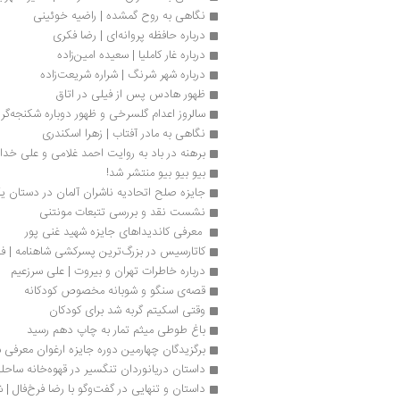
نگاهی به روح گمشده | راضیه خوئینی
درباره حافظه پروانه‌ای | رضا فکری
درباره غار کاملیا | سعیده امین‌زاده
درباره شهر شرنگ | شراره شریعت‌زاد‌‌‌ه
ظهور هادس پس از فیلی در اتاق
سالروز اعدام گلسرخی و ظهور دوباره شکنجه‌گر 
نگاهی به مادر آفتاب | زهرا اسکندری
برهنه در باد به‌ روایت احمد غلامی و علی خدا
بیو بیو بیو منتشر شد!
جایزه صلح اتحادیه ناشران آلمان در دستان
نشست نقد و بررسی تتبعات مونتنی
 معرفی کاندیداهای جایزه شهید غنی پور 
کاتارسیس در بزرگ‌ترین پسرکشی شاهنامه | فا
درباره خاطرات تهران و بیروت | علی سرزعیم
قصه‌ی سنگو و شوبانه مخصوص کودکانه
وقتی اسکیتم گربه شد برای کودکان
باغ طوطی میثم تمار به چاپ دهم رسید
برگزیدگان چهارمین دوره جایزه ارغوان معرفی 
داستان‌ دریانوردان تنگسیر در قهوه‌خانه ساحل
داستان و تنهایی در گفت‌وگو با رضا فرخ‌فال | 