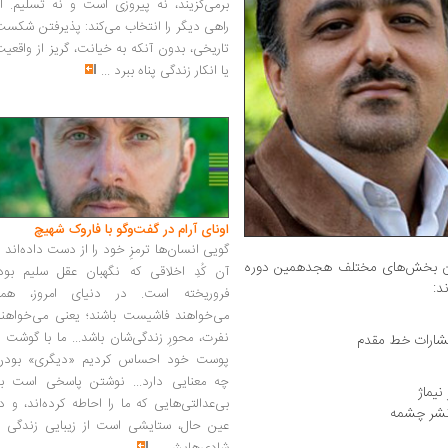
برمی‌گزیند، نه پیروزی است و نه تسلیم. ا
راهی دیگر را انتخاب می‌کند: پذیرفتن شکس
تاریخی، بدون آنکه به خیانت، گریز از واقعی
یا انکار زندگی پناه ببرد
...
اونای آرام در گفت‌وگو با فاروک شهیچ‭
گویی انسان‌ها ترمزِ خود را از دست داده‌اند 
یدگان بخش‌های مختلف هجدهمین دوره
آن کُدِ اخلاقی که نگهبان عقل سلیم بود،
د:
فروریخته است. در دنیای امروز، همه
می‌خواهند فاشیست باشند؛ یعنی می‌خواهند
نفرت، محورِ زندگی‌شان باشد... ما با گوشت 
تشارات خط مقدم
پوست خود احساس کردیم «دیگری» بودن
چه معنایی دارد... نوشتن پاسخی است به
نیماژ
بی‌عدالتی‌هایی که ما را احاطه کرده‌اند، و د
نشر چشمه
عین حال، ستایشی است از زیبایی زندگی و