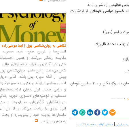
شادی‌هایش
...
باس عظیمی
از نشر چشمه
ته
خسرو عباسی خودلان
از انتشارات
رت پیامبر (ص))
ثر
زینب محمد قلی‌زاد
نگاهی به روان‌شناسی پول | ایما موسی‌زاده
انسان‌ها با ترس، طمع، امید، حسرت و
مقایسه زندگی می‌کنند و همین احساسات،
ال
»
حتی در آگاه‌ترین افراد، تصمیم‌های مالی ر
شکل می‌دهد. از این منظر، «روان‌شناسی پول
ت.
بیش از آنکه درباره پول باشد، کتابی دربار
بنا بر اعلام دبیرخانه جایزه، مبلغ ۶۰۰ میلیون تومان به برگزیدگان و ۲۰۰ میلیون تومان
انسان معاصر و رابطه پرتنش او با مفهوم ثرو
و دارایی است... اوزل به‌جای ارائه نسخه‌ها
.
مستقیم یا توصیه‌های دستوری، تجربه زندگی
..............
ب
سرمایه‌گذاران، کارآفرینان، میلیاردرها و حت
افراد عادی را روایت می‌کند و از دل این
داستان‌ها روایت خود را برمی‌سازد و بحث ر
به پیش می‌راند
...
|
|
|
رمان ایرانی
داستان کوتاه
محمدرضا کاتب