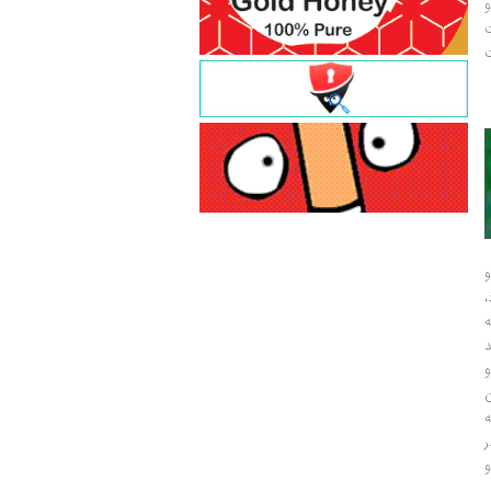
و
ت
ت
و
و
ر