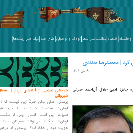
و فلسفه
اقتصاد
روانشناسی
شعر
کودک و نوجوان
طرح جلد
فیلم
طنز
ریشه‌ها
 کرد | محمدرضا حدادی
19 دی 1404
ره
جایزه ادبی جلال آل‌احمد
معرفی
خوانشی تحلیلی از آینه‌های دردار | اسحاق
شیروانی
پرسش اصلی رمان صرفاً این نیست که آیا
آرمان‌ها شکست خورده‌اند یا نه.پرسش
عمیق‌تر این است: انسان پس از شکست
آرمان‌ها چگونه می‌تواند همچنان معنا و
هویت خود را حفظ کند؟... پاسخی که ابراهی