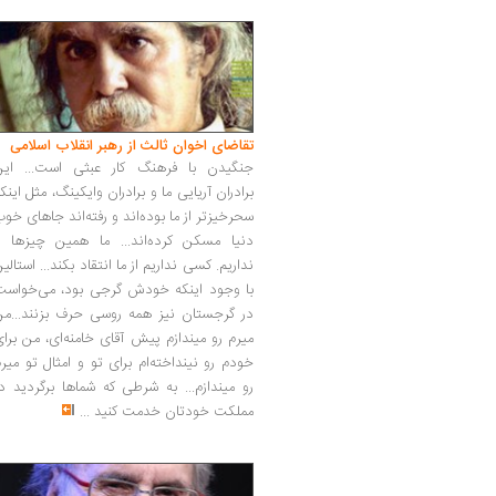
تقاضای اخوان ثالث از رهبر انقلاب اسلامی
جنگیدن با فرهنگ کار عبثی است... این
برادران آریایی ما و برادران وایکینگ، مثل اینک
سحرخیزتر از ما بوده‌اند و رفته‌اند جاهای خو
دنیا مسکن کرده‌اند... ما همین چیزها را
نداریم. کسی نداریم از ما انتقاد بکند... استالی
با وجود اینکه خودش گرجی بود، می‌خواست
در گرجستان نیز همه روسی حرف بزنند...من
میرم رو میندازم پیش آقای خامنه‌ای، من برا
خودم رو نینداخته‌ام برای تو و امثال تو میر
رو میندازم... به شرطی که شماها برگردید د
مملکت خودتان خدمت کنید
...