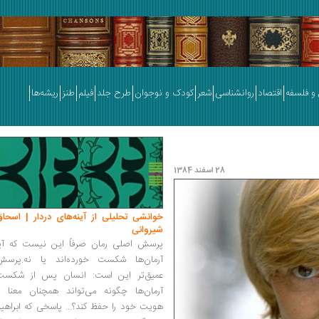
و فلسفه
اقتصاد
روانشناسی
شعر
کودک و نوجوان
طرح جلد
فیلم
طنز
ریشه‌ها
28 اسفند 1384
خوانشی تحلیلی از آینه‌های دردار | اسحاق
شیروانی
پرسش اصلی رمان صرفاً این نیست که آیا
آرمان‌ها شکست خورده‌اند یا نه.پرسش
عمیق‌تر این است: انسان پس از شکست
آرمان‌ها چگونه می‌تواند همچنان معنا و
هویت خود را حفظ کند؟... پاسخی که ابراهی