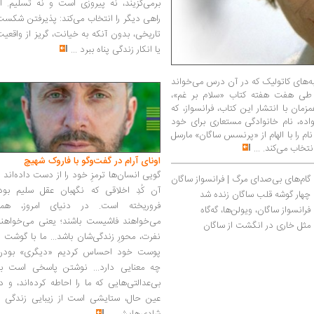
برمی‌گزیند، نه پیروزی است و نه تسلیم. ا
راهی دیگر را انتخاب می‌کند: پذیرفتن شکس
تاریخی، بدون آنکه به خیانت، گریز از واقعی
یا انکار زندگی پناه ببرد
...
به‌های کاتولیک که در آن درس می‌خواند
مدرسه اخراج شد و در تابستان سال ۱۹۵۳، طی هفت هفته کتاب «سلام بر غم»،
زمان با انتشار این کتاب، فرانسواز، که
اده، نام خانوادگی مستعاری برای خود
 نام را با الهام از «پرنسس ساگان» مارسل
تخاب می‌کند.
...
اونای آرام در گفت‌وگو با فاروک شهیچ‭
گویی انسان‌ها ترمزِ خود را از دست داده‌اند 
گام‌های بی‌صدای مرگ | فرانسواز ساگان
آن کُدِ اخلاقی که نگهبان عقل سلیم بود،
چهار گوشه قلب ساگان زنده شد
فروریخته است. در دنیای امروز، همه
فرانسواز ساگان، ویولن‌ها، گه‌گاه
می‌خواهند فاشیست باشند؛ یعنی می‌خواهند
مثل خاری در انگشت از ساگان
نفرت، محورِ زندگی‌شان باشد... ما با گوشت 
پوست خود احساس کردیم «دیگری» بودن
چه معنایی دارد... نوشتن پاسخی است به
بی‌عدالتی‌هایی که ما را احاطه کرده‌اند، و د
عین حال، ستایشی است از زیبایی زندگی و