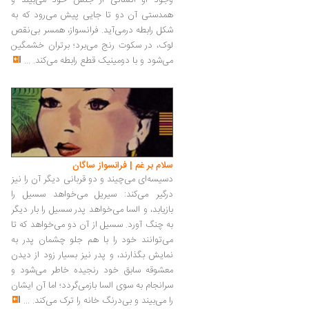
وجود او انسانی از جنس خود می‌بیند و
همدستی آن دو تا جایی پیش می‌رود که به
شکل رابطه درمی‌آید. فرانسواز، همسر بی‌نقص
لوک، در سکوت رنج می‌برد؛ برتران خشمگین
می‌شود و با دومینیک قطع رابطه می‌کند.
...
سلام بر غم | فرانسواز ساگان
دسیسه‌­ای می‌­چیند و دو قربانی دیگر آن را نیز
درگیر می­‌کند: سیریل می­‌خواهد سسیل را
بازیابد، و السا می­‌خواهد پدر سسیل را بار دیگر
به چنگ آورد. سسیل از آن دو می­‌خواهد که تا
می­‌توانند خود را با هم جلو چشمان پدر به
نمایش بگذارند، و پدر نیز بسیار زود از دیدن
معشوقه سابق خود رنجیده خاطر می­‌شود و
سرانجام به سوی السا بازمی­‌گردد؛ اما آن ایشان
را می­‌بیند و بی­‌درنگ خانه را ترک می­‌کند.
...