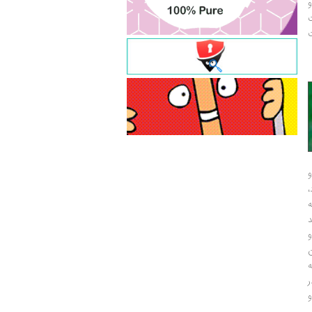
و
ت
ت
و
و
ر