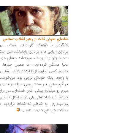
تقاضای اخوان ثالث از رهبر انقلاب اسلامی
جنگیدن با فرهنگ کار عبثی است... این
برادران آریایی ما و برادران وایکینگ، مثل اینک
سحرخیزتر از ما بوده‌اند و رفته‌اند جاهای خو
دنیا مسکن کرده‌اند... ما همین چیزها را
نداریم. کسی نداریم از ما انتقاد بکند... استالی
با وجود اینکه خودش گرجی بود، می‌خواست
در گرجستان نیز همه روسی حرف بزنند...من
میرم رو میندازم پیش آقای خامنه‌ای، من برا
خودم رو نینداخته‌ام برای تو و امثال تو میر
رو میندازم... به شرطی که شماها برگردید د
مملکت خودتان خدمت کنید
...