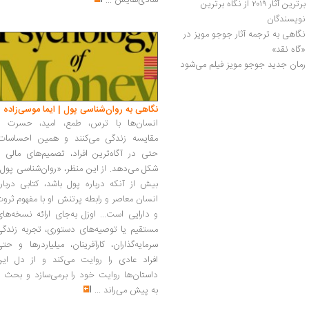
شادی‌هایش
...
برترین آثار ۲۰۱۹ از نگاه برترین 
نویسندگان
نگاهی به ترجمه‌ آثار جوجو مویز در 
«گاه نقد»
رمان جدید جوجو مویز فیلم می‌شود
نگاهی به روان‌شناسی پول | ایما موسی‌زاده
انسان‌ها با ترس، طمع، امید، حسرت و
مقایسه زندگی می‌کنند و همین احساسات،
حتی در آگاه‌ترین افراد، تصمیم‌های مالی ر
شکل می‌دهد. از این منظر، «روان‌شناسی پول
بیش از آنکه درباره پول باشد، کتابی دربار
انسان معاصر و رابطه پرتنش او با مفهوم ثرو
و دارایی است... اوزل به‌جای ارائه نسخه‌ها
مستقیم یا توصیه‌های دستوری، تجربه زندگی
سرمایه‌گذاران، کارآفرینان، میلیاردرها و حت
افراد عادی را روایت می‌کند و از دل این
داستان‌ها روایت خود را برمی‌سازد و بحث ر
به پیش می‌راند
...