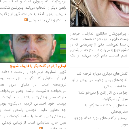
برمی‌گزیند، نه پیروزی است و نه تسلیم. ا
راهی دیگر را انتخاب می‌کند: پذیرفتن شکس
تاریخی، بدون آنکه به خیانت، گریز از واقعی
یا انکار زندگی پناه ببرد
...
امون‌شان سازگاری ندارند... طرفدار
 دوست داری با تو بشود» هستم... هفت
یدا نمی‌شد... یکی از چیزهایی که در
اشق «ویل» می‌شوند... متوجه می‌شدیم
یلم است... دارم گریه می‌کنم و یک
اونای آرام در گفت‌وگو با فاروک شهیچ‭
گویی انسان‌ها ترمزِ خود را از دست داده‌اند 
کفش‌های دیگری دوباره ترجمه شد
آن کُدِ اخلاقی که نگهبان عقل سلیم بود،
تفاوت‌های رمان و فیلم من پیش از تو 
فروریخته است. در دنیای امروز، همه
| فاطمه سلیمانی
می‌خواهند فاشیست باشند؛ یعنی می‌خواهند
چرا مردان آثار زنان را نمی‌خوانند؟ | 
نفرت، محورِ زندگی‌شان باشد... ما با گوشت 
مری آن سیگهارت
پوست خود احساس کردیم «دیگری» بودن
استقبال از بخشنده ستارگان یا 
چه معنایی دارد... نوشتن پاسخی است به
ستاره‌بخش
بی‌عدالتی‌هایی که ما را احاطه کرده‌اند، و د
لیستی از کتاب‌های مورد علاقه‌ جوجو 
عین حال، ستایشی است از زیبایی زندگی و
مویز