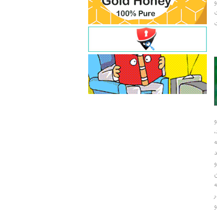
و
ت
ت
و
و
ر