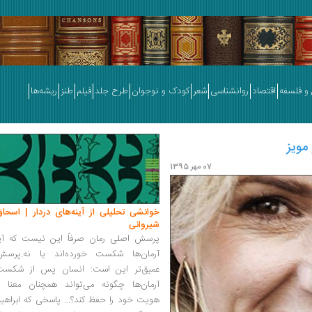
و فلسفه
اقتصاد
روانشناسی
شعر
کودک و نوجوان
طرح جلد
فیلم
طنز
ریشه‌ها
مویز
07 مهر 1395
خوانشی تحلیلی از آینه‌های دردار | اسحاق
شیروانی
پرسش اصلی رمان صرفاً این نیست که آیا
آرمان‌ها شکست خورده‌اند یا نه.پرسش
عمیق‌تر این است: انسان پس از شکست
آرمان‌ها چگونه می‌تواند همچنان معنا و
هویت خود را حفظ کند؟... پاسخی که ابراهی